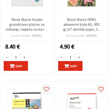
Mont Marte Studio
Mont Marte (MM)
grundirano platno za
akvarelni blok A5, 300
slikanje, napeto na borov
g/m² nemški papir, 15
napenjalni okvir S.T., 40x50
listov — umetniški papir
Koda izdelka:
844321
Koda izdelka:
848003
cm
za akvarel, gvaš in mokre
tehnike
8.40
€
4.90
€
KUPI
KUPI