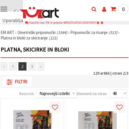
0
Uporabljamo
Naročilo nad 70€ in prejmite BREZPLAČNO DOSTAVO!
piškotke
EM ART
›
Umetniški pripomočki
(1544)
›
Pripomočki za risanje
(513)
›
🍪
Platna in bloki za skiciranje
(121)
Uporabljamo
piškotke in
PLATNA, SKICIRKE IN BLOKI
podobne
tehnologije,
da
zagotovimo
‹
1
2
3
›
pravilno
delovanje
129 artikli | strani 2/3
spletnega
mesta,
FILTRI
izboljšamo
vašo
Razvrsti:
Elementi na stran:
uporabniško
izkušnjo ter
z vašim
soglasjem
analiziramo
promet in
prikazujemo
ustreznejše