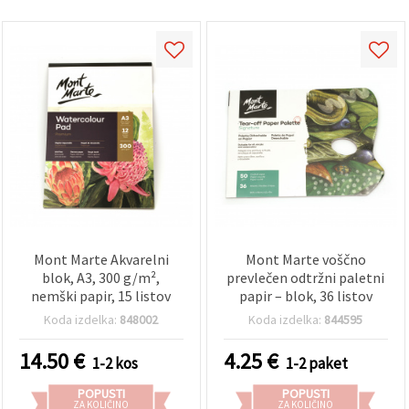
Mont Marte Akvarelni
Mont Marte voščno
blok, A3, 300 g/m²,
prevlečen odtržni paletni
nemški papir, 15 listov
papir – blok, 36 listov
Koda izdelka:
848002
Koda izdelka:
844595
14.50
€
4.25
€
1-2 kos
1-2 paket
POPUSTI
POPUSTI
ZA KOLIČINO
ZA KOLIČINO