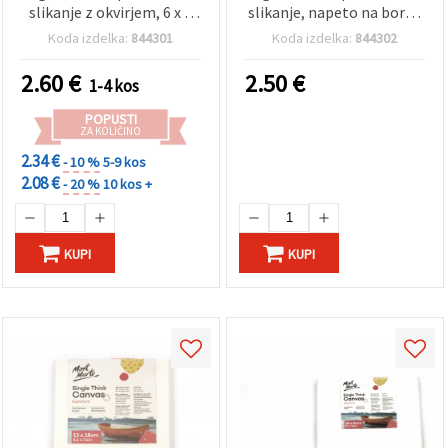
slikanje z okvirjem, 6 x 8
slikanje, napeto na borov
cm, 2 kosa
podokvir S.T., 10 × 10 cm
Koda izdelka:
844301
Koda izdelka:
844302
2.60
€
2.50
€
1-4 kos
POPUSTI
ZA KOLIČINO
2.34 €
- 10 %
5-9 kos
2.08 €
- 20 %
10 kos +
KUPI
KUPI