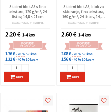
Skicirni blok A5 s fino
Skicirni blok A5, blok za
teksturo, 120 g/m², 24
skiciranje, fina tekstura,
listov, 14,8 × 21 cm
160 g/m², 24 listov, 14,8 x
21 cm
Koda izdelka:
828094
Koda izdelka:
828095
2.20
€
2.60
€
1-4 kos
1-4 kos
POPUSTI
POPUSTI
ZA KOLIČINO
ZA KOLIČINO
1.76 €
2.08 €
- 20 %
5-9 kos
- 20 %
5-9 kos
1.32 €
1.56 €
- 40 %
10 kos +
- 40 %
10 kos +
KUPI
KUPI