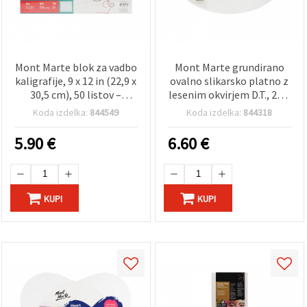
Mont Marte blok za vadbo
Mont Marte grundirano
kaligrafije, 9 x 12 in (22,9 x
ovalno slikarsko platno z
30,5 cm), 50 listov –
lesenim okvirjem D.T., 25,4
vrhunski papir za
x 35,6 cm
Koda izdelka:
844549
Koda izdelka:
844318
lettering in kaligrafijo,
primeren za umetnike,
5.90
€
6.60
€
študente in začetnike
KUPI
KUPI