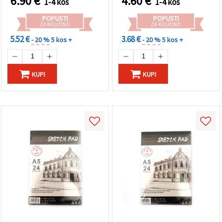
6.90
€
4.60
€
1-4 kos
1-4 kos
POPUSTI
POPUSTI
ZA KOLIČINO
ZA KOLIČINO
5.52 €
3.68 €
- 20 %
5 kos +
- 20 %
5 kos +
KUPI
KUPI