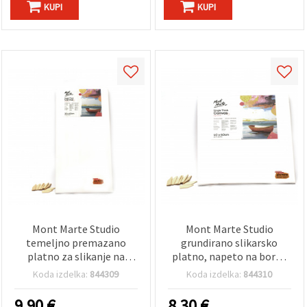
KUPI
KUPI
Mont Marte Studio
Mont Marte Studio
temeljno premazano
grundirano slikarsko
platno za slikanje na
platno, napeto na borov
smrekovem klinastem
okvir S.T. 40x40 cm
Koda izdelka:
844309
Koda izdelka:
844310
okvirju S.T. – 30 × 60 cm
9.90
€
8.30
€