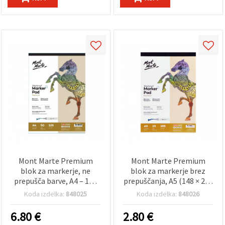
Mont Marte Premium
Mont Marte Premium
blok za markerje, ne
blok za markerje brez
prepušča barve, A4 – 105
prepuščanja, A5 (148 × 210
g/m², 50 listov |
mm), 105 g/m², 25 listov –
Koda izdelka:
848025
Koda izdelka:
848026
Umetniški papir za
gladek bel papir za
alkoholne in vodne
alkoholne markerje,
6.80
€
2.80
€
markerje, ilustracije,
skiciranje in ilustracijo