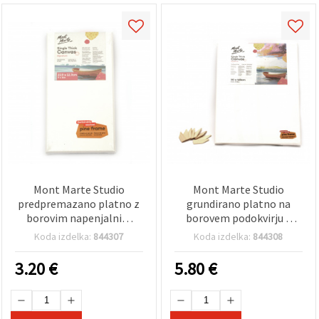
Mont Marte Studio
Mont Marte Studio
predpremazano platno z
grundirano platno na
borovim napenjalnim
borovem podokvirju z
okvirjem in klinčki S.T. 22,9
napenjalnimi klini, S.T.,
Koda izdelka:
844307
Koda izdelka:
844308
x 12,7 cm
30x40 cm
3.20
€
5.80
€