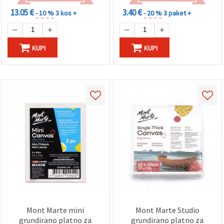
13.05 €
3.40 €
- 10 %
3 kos +
- 20 %
3 paket +
KUPI
KUPI
Mont Marte mini
Mont Marte Studio
grundirano platno za
grundirano platno za