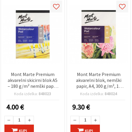
Mont Marte Premium
Mont Marte Premium
akvarelni skicirni blok A5
akvarelni blok, nemški
– 180 g/m² nemški papir,
papir, A4, 300 g/m², 12
15 listov za akvarel, gvaš
listov
Koda izdelka:
848023
Koda izdelka:
848024
in mokre tehnike
4.00
€
9.30
€
KUPI
KUPI