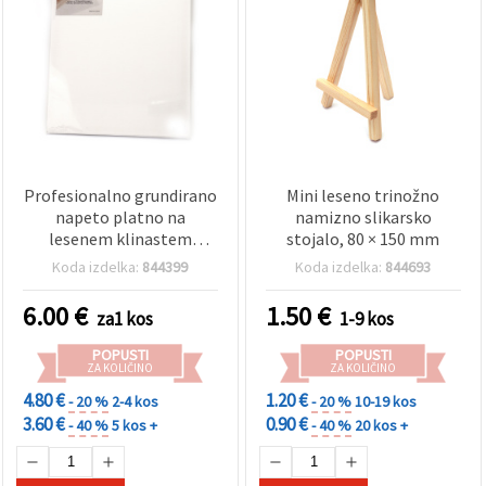
Profesionalno grundirano
Mini leseno trinožno
napeto platno na
namizno slikarsko
lesenem klinastem
stojalo, 80 × 150 mm
podokvirju, 40 × 50 cm –
Koda izdelka:
844399
Koda izdelka:
844693
pripravljeno za akrilne in
oljne barve
6.00
€
1.50
€
za1 kos
1-9 kos
POPUSTI
POPUSTI
ZA KOLIČINO
ZA KOLIČINO
4.80 €
1.20 €
- 20 %
2-4 kos
- 20 %
10-19 kos
3.60 €
0.90 €
- 40 %
5 kos +
- 40 %
20 kos +