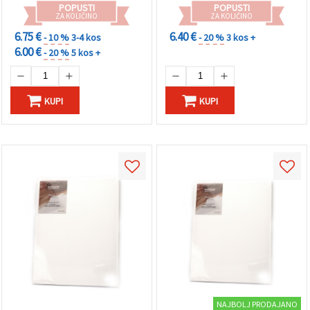
POPUSTI
POPUSTI
ZA KOLIČINO
ZA KOLIČINO
6.75 €
6.40 €
- 10 %
3-4 kos
- 20 %
3 kos +
6.00 €
- 20 %
5 kos +
KUPI
KUPI
NAJBOLJ PRODAJANO