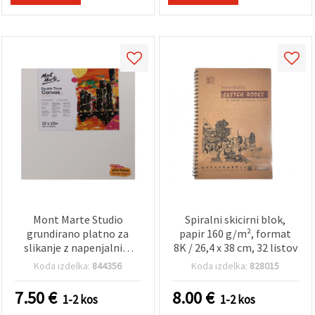
Sprejmi
vse
Nastavitve
Mont Marte Studio
Spiralni skicirni blok,
grundirano platno za
papir 160 g/m², format
slikanje z napenjalnim
8K / 26,4 x 38 cm, 32 listov
okvirjem iz borovega lesa
Koda izdelka:
844356
Koda izdelka:
828015
s klini, Profi serija D.T.,
30,5 x 30,5 cm
7.50
€
8.00
€
1-2 kos
1-2 kos