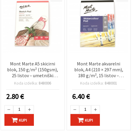
Mont Marte A5 skicirni
Mont Marte akvarelni
blok, 150 g/m² (150gsm),
blok, A4 (210 × 297 mm),
25 listov – umetniški
180 g/m², 15 listov –
risalni blok/skicirka za
nemški papir – umetniški
Koda izdelka:
848006
Koda izdelka:
848001
skiciranje s svinčnikom,
blok za akvarel, gvaš in
ogljem, grafitom in
tuš
2.80
€
6.40
€
tušem
KUPI
KUPI