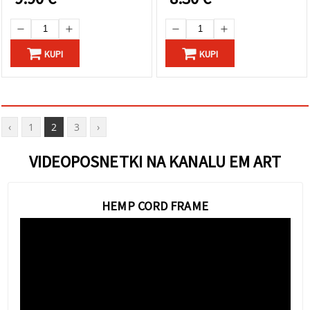
KUPI
KUPI
‹
1
2
3
›
VIDEOPOSNETKI NA KANALU EM ART
HEMP CORD FRAME