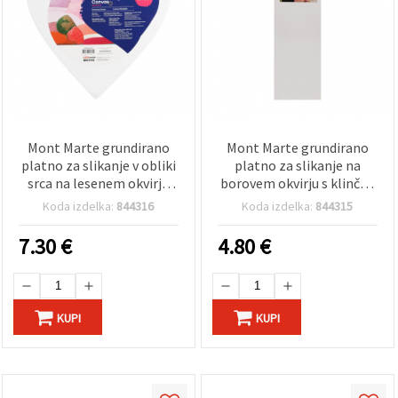
Mont Marte grundirano
Mont Marte grundirano
platno za slikanje v obliki
platno za slikanje na
srca na lesenem okvirju
borovem okvirju s klinčki,
30x30 cm
380 g, DT, 10.2 × 30.5 cm
Koda izdelka:
844316
Koda izdelka:
844315
7.30
€
4.80
€
KUPI
KUPI