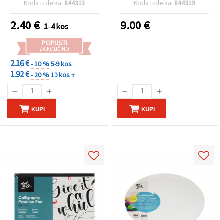
Koda izdelka:
844313
Koda izdelka:
844319
2.40
€
9.00
€
1-4 kos
POPUSTI
ZA KOLIČINO
2.16 €
- 10 %
5-9 kos
1.92 €
- 20 %
10 kos +
KUPI
KUPI