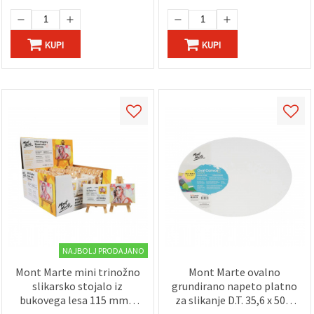
manga, oblikovalsko
skiciranje
KUPI
KUPI
NAJBOLJ PRODAJANO
Mont Marte mini trinožno
Mont Marte ovalno
slikarsko stojalo iz
grundirano napeto platno
bukovega lesa 115 mm z
za slikanje D.T. 35,6 x 50,8
napetim platnom 6×8 cm
cm