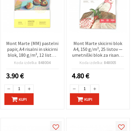
Mont Marte (MM) pastelni
Mont Marte skicirni blok
papir, A4 risalni in skicirni
A4, 150 g/m², 25 listov —
blok, 180 g/m², 12 listov,
umetniški blok za risanje,
4 mešane barve, za mehke
210 x 297 mm
Koda izdelka:
848004
Koda izdelka:
848005
in oljne pastele ter oglje
3.90
€
4.80
€
KUPI
KUPI