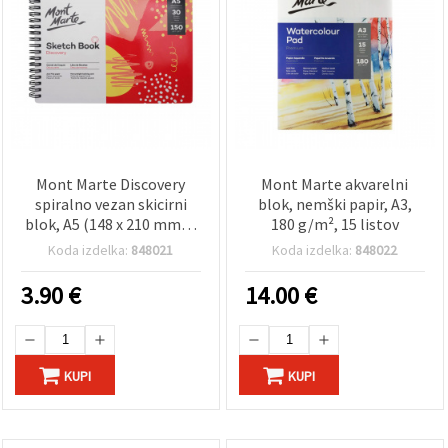
Mont Marte Discovery
Mont Marte akvarelni
spiralno vezan skicirni
blok, nemški papir, A3,
blok, A5 (148 x 210 mm) –
180 g/m², 15 listov
bel papir 150 g/m², 30
Koda izdelka:
848021
Koda izdelka:
848022
listov – umetniški za
svinčnik, oglje, tuš in
3.90
€
14.00
€
markerje
KUPI
KUPI