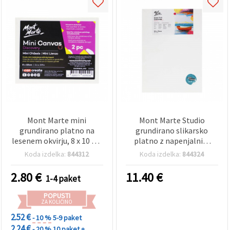
Mont Marte mini
Mont Marte Studio
grundirano platno na
grundirano slikarsko
lesenem okvirju, 8 x 10 cm
platno z napenjalnim
– 2 kosa
okvirom iz borovega lesa
Koda izdelka:
844312
Koda izdelka:
844324
S.T. – 50 x 70 cm
2.80
€
11.40
€
1-4 paket
POPUSTI
ZA KOLIČINO
2.52 €
- 10 %
5-9 paket
2.24 €
- 20 %
10 paket +