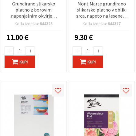
Grundirano slikarsko
Mont Marte grundirano
platno z borovim
slikarsko platno v obliki
napenjalnim okvirjem
srca, napeto na lesenem
Mont Marte Studio Canvas
okvirju, 40 x 40 cm
Koda izdelka:
844323
Koda izdelka:
844317
S.T., 50 x 60 cm
11.00
€
9.30
€
KUPI
KUPI