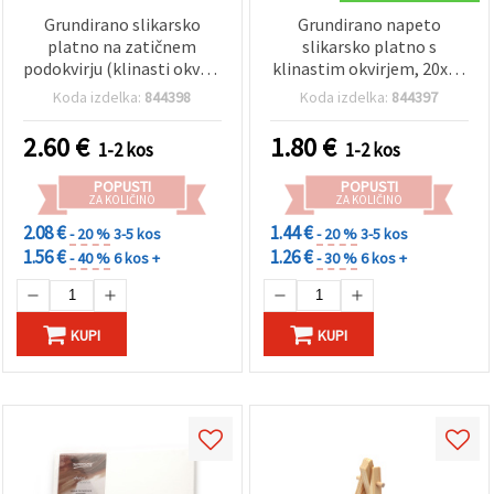
Grundirano slikarsko
Grundirano napeto
platno na zatičnem
slikarsko platno s
podokvirju (klinasti okvir),
klinastim okvirjem, 20x20
20 x 30 cm
cm
Koda izdelka:
844398
Koda izdelka:
844397
2.60
€
1.80
€
1-2 kos
1-2 kos
POPUSTI
POPUSTI
ZA KOLIČINO
ZA KOLIČINO
2.08 €
1.44 €
- 20 %
3-5 kos
- 20 %
3-5 kos
1.56 €
1.26 €
- 40 %
6 kos +
- 30 %
6 kos +
KUPI
KUPI