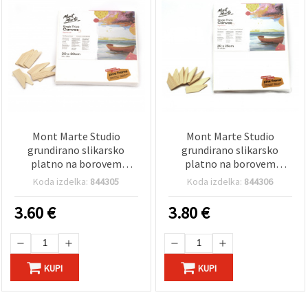
Mont Marte Studio
Mont Marte Studio
grundirano slikarsko
grundirano slikarsko
platno na borovem
platno na borovem
podokvirju S.T. 20 x 20 cm
podokvirju S.T. 20 x 25 cm
Koda izdelka:
844305
Koda izdelka:
844306
3.60
€
3.80
€
KUPI
KUPI