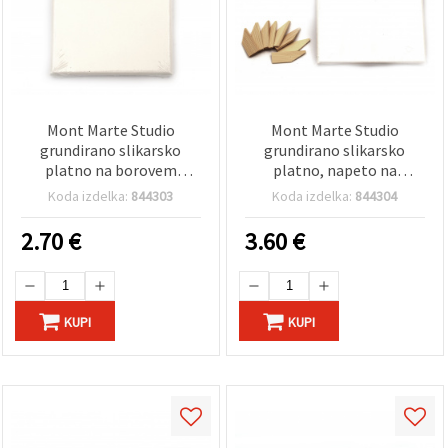
Mont Marte Studio
Mont Marte Studio
grundirano slikarsko
grundirano slikarsko
platno na borovem
platno, napeto na
podokvirju S.T. 13x18 cm
borovem podokvirju (S.T.),
Koda izdelka:
844303
Koda izdelka:
844304
napenjalni klinčki
priloženi, 18 x 24 cm
2.70
€
3.60
€
KUPI
KUPI