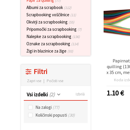
Papir za quilling
(77)
vsebine in
Albumi za scrapbook
oglase, tudi
(112)
s pomočjo
Scrapbooking voščilnice
(11)
naših
partnerjev
Okvirji za scrapbooking
(55)
za analitiko
Pripomočki za scrapbooking
(7)
in trženje.
Nalepke za scrapbooking
(136)
S klikom na
»Sprejmi
Oznake za scrapbooking
(114)
vse!« se
Žigi in blazinice za žige
(93)
lahko
strinjate z
Papirnat
uporabo
vseh
quilling (1
Filtri
piškotkov.
x 35 cm, me
Ali pa v
100
Nastavitvah
Koda izd
Zapri vse
|
Počisti vse
označite
svoje
1.10
€
preference z
Vsi izdelki
(2)
Izbriši
izbiro
določene
Na zalogi
(77)
vrste
piškotkov
Količinski popusti
(30)
in klikom
na gumb
»Shrani«.