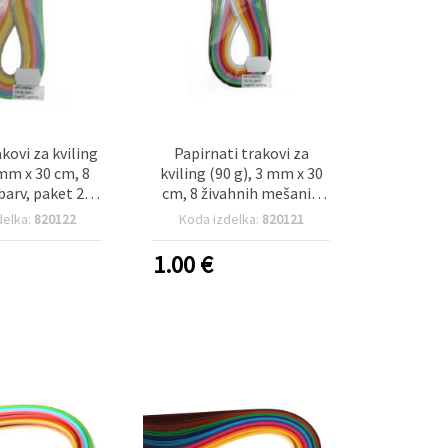
akovi za kviling
Papirnati trakovi za
 mm x 30 cm, 8
kviling (90 g), 3 mm x 30
barv, paket 200
cm, 8 živahnih mešanih
kosov
barv – 200 kosov
delka:
820122
Koda izdelka:
820121
1.00
€