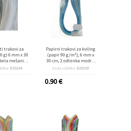
ti trakovi za
Papirni trakovi za kviling
90 g) 6 mm x 30
(papir 90 g/m²), 6 mm x
bela mešanica,
30 cm, 2 odtenka modre,
e, 150 kosov
100 kosov
delka:
820164
Koda izdelka:
820160
0.90
€