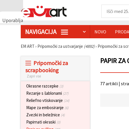
Uporabljamo
piškotke
NAVIGACIJA
NOVO
PRODA
🍪
Uporabljamo
piškotke in
EM ART
›
Pripomočki za ustvarjanje
(4892)
›
Pripomočki za sc
podobne
tehnologije,
da
PAPIR ZA
Pripomočki za
zagotovimo
pravilno
scrapbooking
delovanje
Zapri vse
spletnega
mesta,
77 artikli | str
izboljšamo
Okrasne razcepke
(3)
vašo
Rezanje s šablonami
(27)
uporabniško
izkušnjo ter
Reliefno vtiskovanje
(14)
z vašim
Mape za embosiranje
(6)
soglasjem
analiziramo
Zvezki in beležnice
(4)
promet in
Papirnati okraski
(0)
prikazujemo
ustreznejše