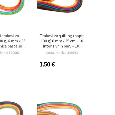
i trakovi za
Trakovi za quilling (papir
130 g, 6 mm x 35
130 g) 6 mm / 35 cm – 10
ica pastelnih
intenzivnih barv – 100
, 100 kos.
kosov
delka:
820062
Koda izdelka:
820061
1.50
€