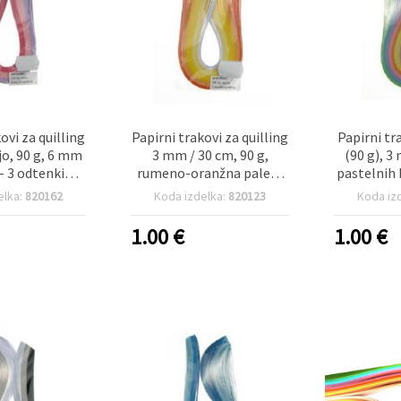
ovi za quilling
Papirni trakovi za quilling
Papirni tr
jo, 90 g, 6 mm
3 mm / 30 cm, 90 g,
(90 g), 3
– 3 odtenki
rumeno-oranžna paleta
pastelnih 
, 150 kosov
(asortirano), 8 barv,
elka:
820162
Koda izdelka:
820123
Koda iz
paket 200 kosov
1.00
€
1.00
€