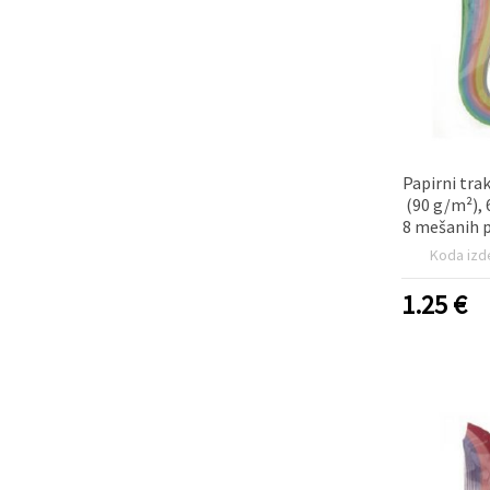
Papirni trak
(90 g/m²),
8 mešanih p
paket 
Koda izd
1.25
€