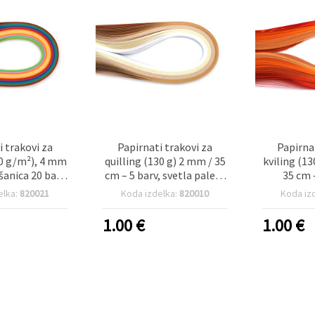
i trakovi za
Papirnati trakovi za
Papirna
30 g/m²), 4 mm
quilling (130 g) 2 mm / 35
kviling (1
šanica 20 barv,
cm – 5 barv, svetla paleta
35 cm 
 kosov
– 100 kosov
oranžnih
elka:
820021
Koda izdelka:
820010
Koda iz
barv,
1.00
€
1.00
€