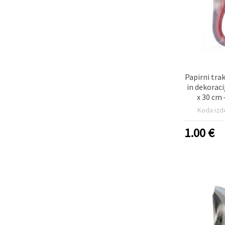
Papirni trak
in dekoraci
x 30 cm 
rožnate
Koda izd
1.00
€