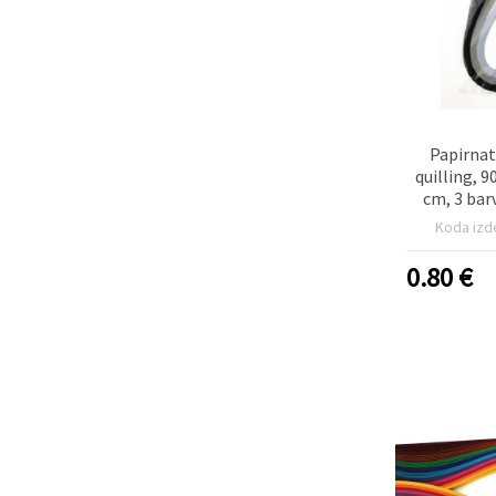
Papirnat
quilling, 9
cm, 3 bar
miks -
Koda izd
0.80
€