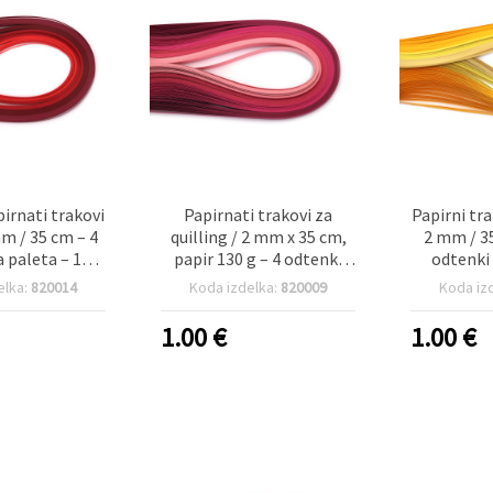
pirnati trakovi
Papirnati trakovi za
Papirni tra
mm / 35 cm – 4
quilling / 2 mm x 35 cm,
2 mm / 35
a paleta – 100
papir 130 g – 4 odtenki
odtenki
osov
roza – 100 kosov
elka:
820014
Koda izdelka:
820009
Koda iz
1.00
€
1.00
€