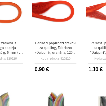
 trakovi iz
Perlasti papirnati trakovi
Perlasti 
ga papirja
za quilling, Fabriano
za quil
20 g, 6 mm / 50
»Daiquiri«, oranžna, 120 g,
“Daiquiri“
ri oranžna, 50
6 mm × 35 cm – 50 kosov
50 cm, ora
elka:
820226
Koda izdelka:
820220
Koda iz
osov
0.90
€
1.10
€