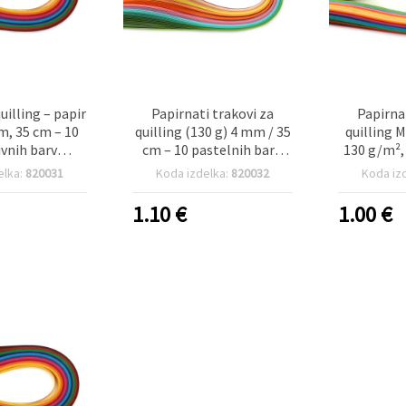
uilling – papir
Papirnati trakovi za
Papirna
m, 35 cm – 10
quilling (130 g) 4 mm / 35
quilling 
ivnih barv
cm – 10 pastelnih barv,
130 g/m²,
, 100 kosov
mešani set – 100 kosov
20 mešani
elka:
820031
Koda izdelka:
820032
Koda iz
10
1.10
€
1.00
€