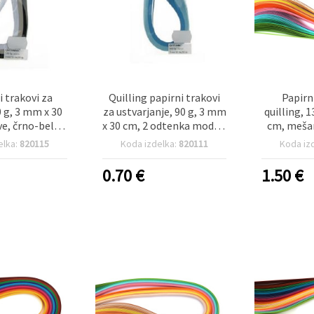
i trakovi za
Quilling papirni trakovi
Papirn
0 g, 3 mm x 30
za ustvarjanje, 90 g, 3 mm
quilling, 
ve, črno-beli
x 30 cm, 2 odtenka modre,
cm, mešan
 150 kosov
paket 100 kosov
barv
elka:
820115
Koda izdelka:
820111
Koda iz
0.70
€
1.50
€