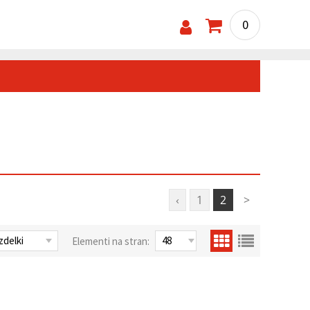
0
‹
1
2
>
Elementi na stran: