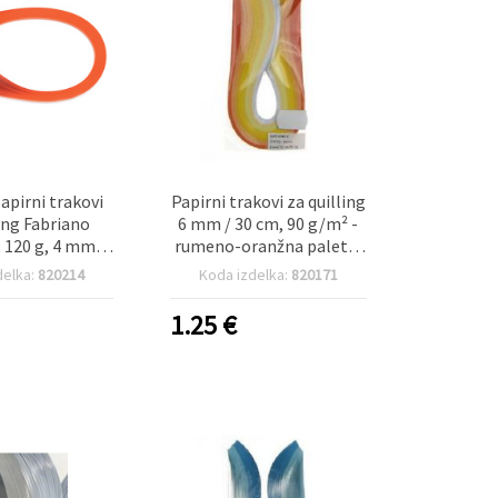
papirni trakovi
Papirni trakovi za quilling
ling Fabriano
6 mm / 30 cm, 90 g/m² -
, 120 g, 4 mm x
rumeno-oranžna paleta,
nžna – 50 kosov
8 barv, 200 kosov
delka:
820214
Koda izdelka:
820171
1.25
€