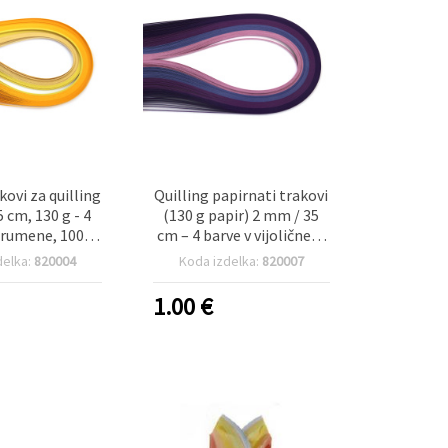
kovi za quilling
Quilling papirnati trakovi
 cm, 130 g - 4
(130 g papir) 2 mm / 35
 rumene, 100
cm – 4 barve v vijoličnem
kosov
odtenku – 100 kosov
delka:
820004
Koda izdelka:
820007
1.00
€