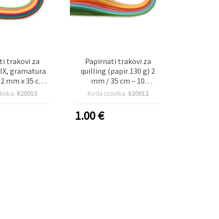
ti trakovi za
Papirnati trakovi za
MIX, gramatura
quilling (papir 130 g) 2
 2 mm x 35 cm,
mm / 35 cm – 10
h barv – paket
pastelnih barv (mešano)
delka:
820013
Koda izdelka:
820012
0 kosov
– 100 kosov
1.00
€