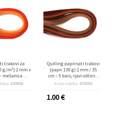
ti trakovi za
Quilling papirnati trakovi
30 g/m²) 2 mm x
(papir 130 g) 2 mm / 35
– mešanica
cm – 5 barv, rjavi odtenki
 odtenkov, 5
– 100 kosov
delka:
820008
Koda izdelka:
820006
 100 kosov
1.00
€