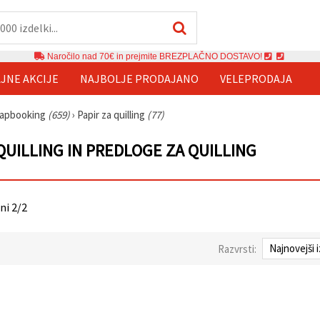
Naročilo nad 70€ in prejmite BREZPLAČNO DOSTAVO!
JNE AKCIJE
NAJBOLJE PRODAJANO
VELEPRODAJA
rapbooking
(659)
›
Papir za quilling
(77)
 QUILLING IN PREDLOGE ZA QUILLING
ani 2/2
Razvrsti: