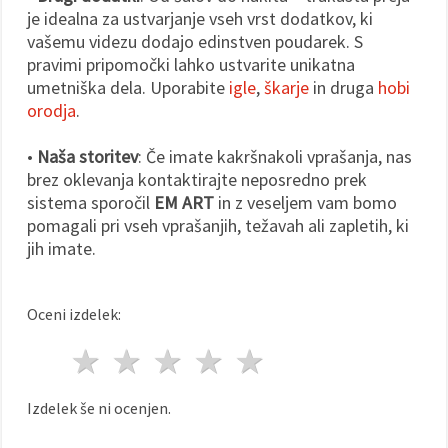
je idealna za ustvarjanje vseh vrst dodatkov, ki
vašemu videzu dodajo edinstven poudarek. S
pravimi pripomočki lahko ustvarite unikatna
umetniška dela. Uporabite
igle
,
škarje
in druga
hobi
orodja
.
•
Naša storitev
: Če imate kakršnakoli vprašanja, nas
brez oklevanja kontaktirajte neposredno prek
sistema sporočil
EM ART
in z veseljem vam bomo
pomagali pri vseh vprašanjih, težavah ali zapletih, ki
jih imate.
Oceni izdelek:
1 zvezda
2 zvezde
3 zvezde
4 zvezde
5 zvezde
Izdelek še ni ocenjen.