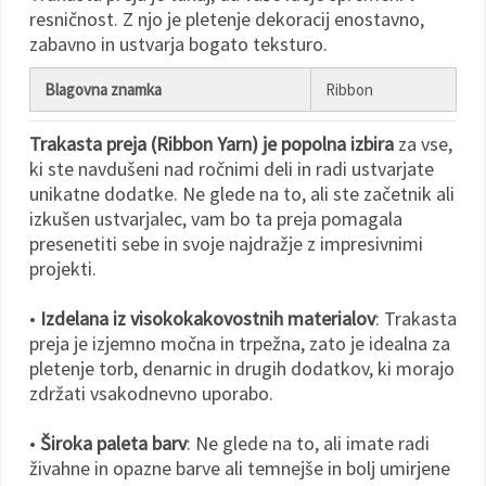
resničnost. Z njo je pletenje dekoracij enostavno,
Sprejmi
zabavno in ustvarja bogato teksturo.
vse
Blagovna znamka
Ribbon
Nastavitve
Trakasta preja (Ribbon Yarn) je popolna izbira
za vse,
ki ste navdušeni nad ročnimi deli in radi ustvarjate
unikatne dodatke. Ne glede na to, ali ste začetnik ali
izkušen ustvarjalec, vam bo ta preja pomagala
presenetiti sebe in svoje najdražje z impresivnimi
projekti.
•
Izdelana iz visokokakovostnih materialov
: Trakasta
preja je izjemno močna in trpežna, zato je idealna za
pletenje torb, denarnic in drugih dodatkov, ki morajo
zdržati vsakodnevno uporabo.
•
Široka paleta barv
: Ne glede na to, ali imate radi
živahne in opazne barve ali temnejše in bolj umirjene