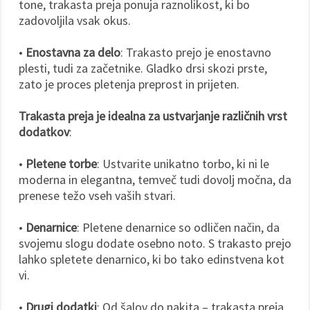
tone, trakasta preja ponuja raznolikost, ki bo
zadovoljila vsak okus.
•
Enostavna za delo
: Trakasto prejo je enostavno
plesti, tudi za začetnike. Gladko drsi skozi prste,
zato je proces pletenja preprost in prijeten.
Trakasta preja je idealna za ustvarjanje različnih vrst
dodatkov
:
•
Pletene torbe
: Ustvarite unikatno torbo, ki ni le
moderna in elegantna, temveč tudi dovolj močna, da
prenese težo vseh vaših stvari.
•
Denarnice
: Pletene denarnice so odličen način, da
svojemu slogu dodate osebno noto. S trakasto prejo
lahko spletete denarnico, ki bo tako edinstvena kot
vi.
•
Drugi dodatki
: Od šalov do nakita – trakasta preja