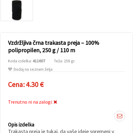
vsebine in
oglase, tudi
s pomočjo
naših
partnerjev
za analitiko
in trženje.
S klikom na
Vzdržljiva črna trakasta preja – 100%
»Sprejmi
vse!« se
polipropilen, 250 g / 110 m
lahko
strinjate z
Koda izdelka:
411607
Teža: 258 gr.
uporabo
vseh
Dodaj na seznam želja
piškotkov.
Ali pa v
Nastavitvah
Cena:
4.30 €
označite
svoje
preference z
izbiro
Trenutno ni na zalogi:
določene
vrste
piškotkov
in klikom
na gumb
Opis izdelka
»Shrani«.
Trakasta preja je tukaj, da vaše ideje spremeni v