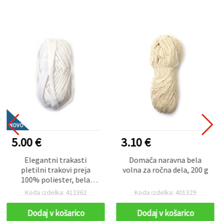
NOVO
5.00 €
3.10 €
Elegantni trakasti
Domača naravna bela
pletilni trakovi preja
volna za ročna dela, 200 g
100% poliester, bela
barva, 100 g – za pletenje
Koda izdelka: 412362
Koda izdelka: 401329
in različne ročne
ustvarjalne projekte
Dodaj v košarico
Dodaj v košarico