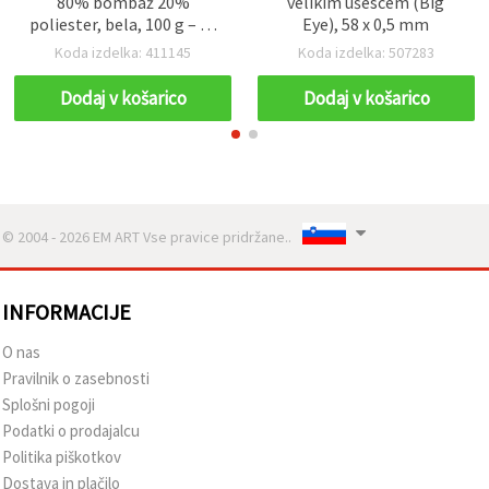
80% bombaž 20%
velikim ušescem (Big
poliester, bela, 100 g – 50
Eye), 58 x 0,5 mm
m
Koda izdelka: 411145
Koda izdelka: 507283
Dodaj v košarico
Dodaj v košarico
© 2004 - 2026 EM ART Vse pravice pridržane..
INFORMACIJE
O nas
Pravilnik o zasebnosti
Splošni pogoji
Podatki o prodajalcu
Politika piškotkov
Dostava in plačilo