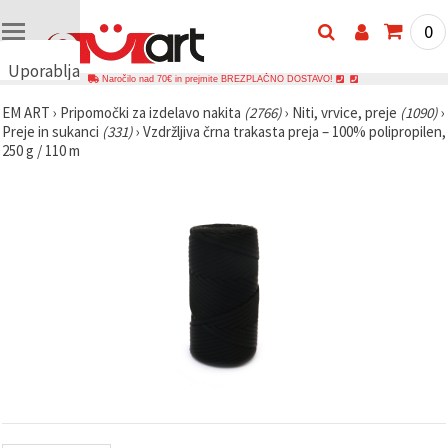
0
Uporabljamo
Naročilo nad 70€ in prejmite BREZPLAČNO DOSTAVO!
piškotke
EM ART
›
Pripomočki za izdelavo nakita
(2766)
›
Niti, vrvice, preje
(1090)
›
🍪
Preje in sukanci
(331)
›
Vzdržljiva črna trakasta preja – 100% polipropilen,
Uporabljamo
250 g / 110 m
piškotke in
podobne
tehnologije,
da
zagotovimo
pravilno
delovanje
spletnega
mesta,
izboljšamo
vašo
uporabniško
izkušnjo ter
z vašim
soglasjem
analiziramo
promet in
prikazujemo
ustreznejše