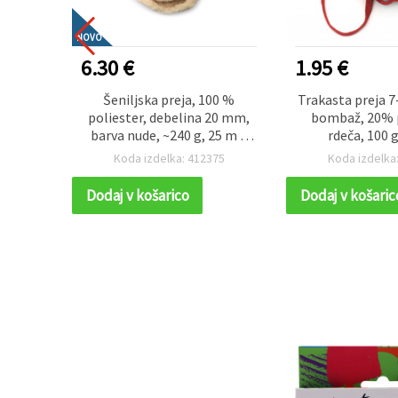
NOVO
6.30 €
1.95 €
 preja
Šeniljska preja, 100 %
Trakasta preja 
kašmir,
poliester, debelina 20 mm,
bombaž, 20% p
mir /
barva nude, ~240 g, 25 m –
rdeča, 100 g
0 g
idealna za plišasto pletenje,
60
Koda izdelka: 412375
Koda izdelka
kvačkanje in dekorativne
ustvarjalne projekte
Dodaj v košarico
Dodaj v košaric