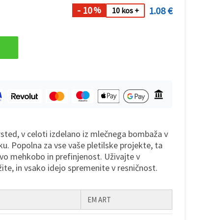
- 10
1.08 €
%
10 kos +
sted, v celoti izdelano iz mlečnega bombaža v
 Popolna za vse vaše pletilske projekte, ta
ivo mehkobo in prefinjenost. Uživajte v
užite, in vsako idejo spremenite v resničnost.
EM ART