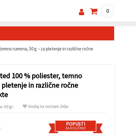
0
temno rumena, 50 g – za pletenje in različne ročne
sted 100 % poliester, temno
 pletenje in različne ročne
kte
Dodaj na seznam želja
a: 50 gr.
POPUSTI
s
ZA KOLIČINO