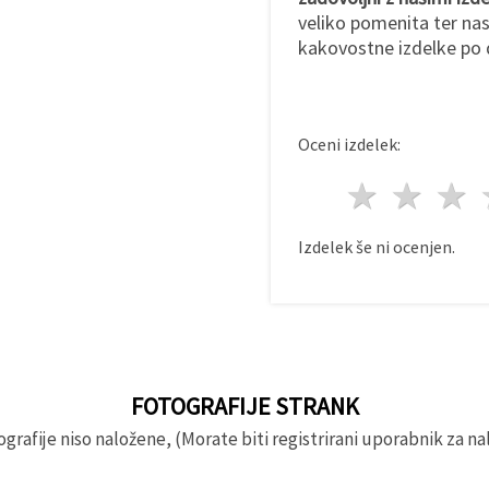
veliko pomenita ter na
kakovostne izdelke po 
Oceni izdelek:
1 zvez
2 z
Izdelek še ni ocenjen.
FOTOGRAFIJE STRANK
rafije niso naložene, (Morate biti registrirani uporabnik za nal