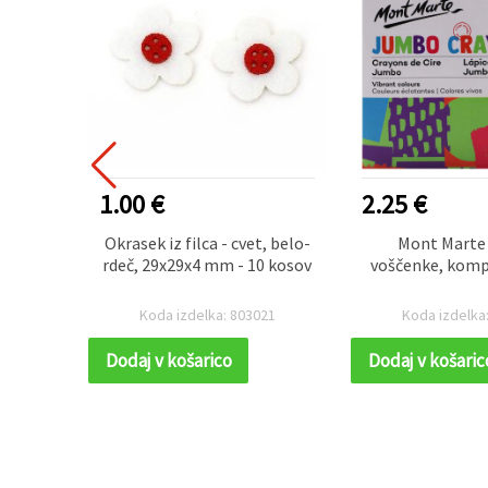
1.00 €
2.25 €
irnatih
Okrasek iz filca - cvet, belo-
Mont Marte
li, bela
rdeč, 29x29x4 mm - 10 kosov
voščenke, komp
6 kosov
48
Koda izdelka: 803021
Koda izdelka
Dodaj v košarico
Dodaj v košaric