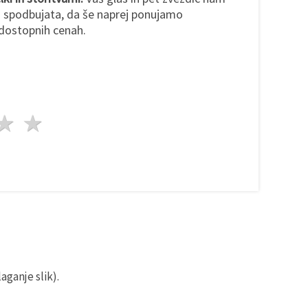
s spodbujata, da še naprej ponujamo
dostopnih cenah.
da
vezde
3 zvezde
4 zvezde
5 zvezde
aganje slik).