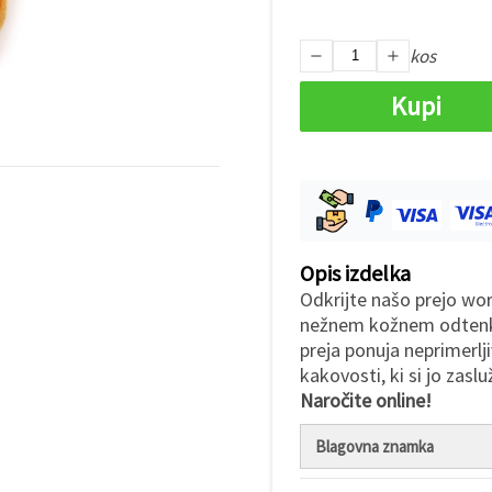
kos
Kupi
Opis izdelka
Odkrijte našo prejo wor
nežnem kožnem odtenku.
preja ponuja neprimerlj
kakovosti, ki si jo zasl
Naročite online!
Blagovna znamka