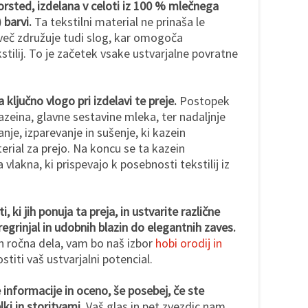
orsted, izdelana v celoti iz 100 % mlečnega
 barvi.
Ta tekstilni material ne prinaša le
eč združuje tudi slog, kar omogoča
kstilij. To je začetek vsake ustvarjalne povratne
ključno vlogo pri izdelavi te preje.
Postopek
azeina, glavne sestavine mleka, ter nadaljnje
je, izparevanje in sušenje, ki kazein
erial za prejo. Na koncu se ta kazein
 vlakna, ki prispevajo k posebnosti tekstilij iz
 ki jih ponuja ta preja, in ustvarite različne
pregrinjal in udobnih blazin do elegantnih zaves.
in ročna dela, vam bo naš izbor
hobi orodij in
titi vaš ustvarjalni potencial.
informacije in oceno, še posebej, če ste
lki in storitvami.
Vaš glas in pet zvezdic nam