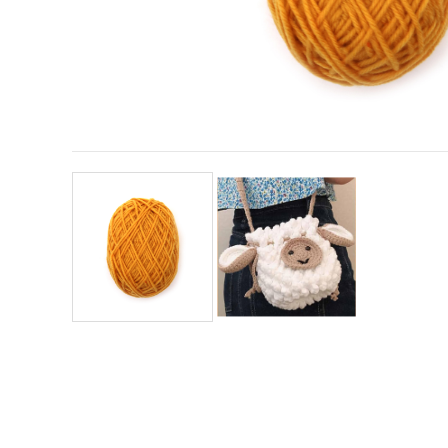
vsebine in
oglase, tudi
s pomočjo
naših
partnerjev
za analitiko
in trženje.
S klikom na
»Sprejmi
vse!« se
lahko
strinjate z
uporabo
vseh
piškotkov.
Ali pa v
Nastavitvah
označite
svoje
preference z
izbiro
določene
vrste
piškotkov
in klikom
na gumb
»Shrani«.