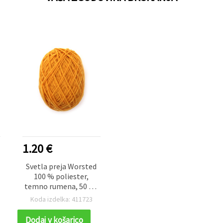
1.20 €
Svetla preja Worsted
100 % poliester,
temno rumena, 50 g –
za pletenje in različne
Koda izdelka: 411723
ročne ustvarjalne
projekte
Dodaj v košarico