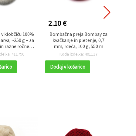
NOVO
2.10 €
1.50
 v klobčiču 100%
Bombažna preja Bombay za
Temno 
barva, ~250 g – za
kvačkanje in pletenje, 0,7
100 % 
in razne ročne
mm, rdeča, 100 g, 550 m
ne projekte DIY
delka: 411790
Koda izdelka: 401117
K
šarico
Dodaj v košarico
Dodaj