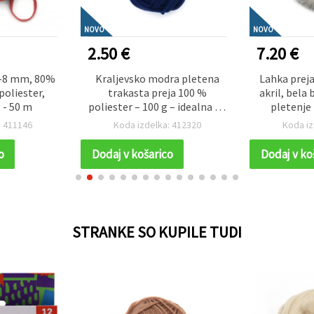
NOVO
NOVO
2.50 €
7.20 €
7-8 mm, 80%
Kraljevsko modra pletena
Lahka preja
oliester,
trakasta preja 100 %
akril, bela 
 - 50 m
poliester – 100 g – idealna za
pletenje 
kvačkanje, pletenje in
ustvarjal
: 411146
Koda izdelka: 412320
Koda iz
ustvarjalne DIY projekte
o
Dodaj v košarico
Dodaj v ko
STRANKE SO KUPILE TUDI