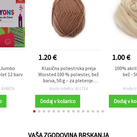
1.20 €
1.00 €
 Jumbo
Klasična poliestrska preja
100% akril
let 12 barv
Worsted 100 % poliester, bež
bež - 
barva, 50 g – za pletenje,
kvačkanje in ustvarjalne
: 844674
Koda izdelka: 411724
Koda iz
ročne izdelke
o
Dodaj v košarico
Dodaj v ko
VAŠA ZGODOVINA BRSKANJA