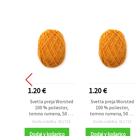
1.20 €
1.20 €
Svetla preja Worsted
Svetla preja Worsted
100 % poliester,
100 % poliester,
temno rumena, 50 g –
temno rumena, 50 g –
za pletenje in različne
za pletenje in različne
Koda izdelka: 411723
Koda izdelka: 411723
ročne ustvarjalne
ročne ustvarjalne
projekte
projekte
Dodaj v košarico
Dodaj v košarico