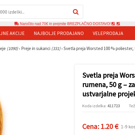
Naročilo nad 70€ in prejmite BREZPLAČNO DOSTAVO!
JNE AKCIJE
NAJBOLJE PRODAJANO
VELEPRODAJA
reje
(1090)
›
Preje in sukanci
(331)
›
Svetla preja Worsted 100 % poliester, 
Svetla preja Wor
rumena, 50 g – za
ustvarjalne proje
Koda izdelka:
411723
Tež
Cena:
1.20 €
1-9 ko