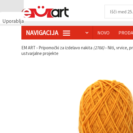
Uporabljamo
piškotke
NAVIGACIJA
NOVO
PRODA
🍪
Uporabljamo
piškotke in
EM ART
›
Pripomočki za izdelavo nakita
(2766)
›
Niti, vrvice, p
podobne
ustvarjalne projekte
tehnologije,
da
zagotovimo
pravilno
delovanje
spletnega
mesta,
izboljšamo
vašo
uporabniško
izkušnjo ter
z vašim
soglasjem
analiziramo
promet in
prikazujemo
ustreznejše