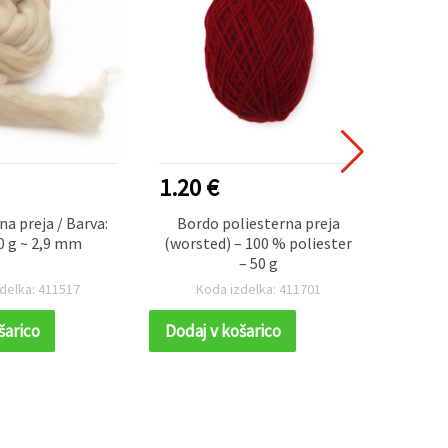
1.20 €
1.20
na preja / Barva:
Bordo poliesterna preja
Pre
50 g ~ 2,9 mm
(worsted) – 100 % poliester
100% 
– 50 g
50 g – 
ročne
delka: 411517
Koda izdelka: 411701
K
šarico
Dodaj v košarico
Dodaj