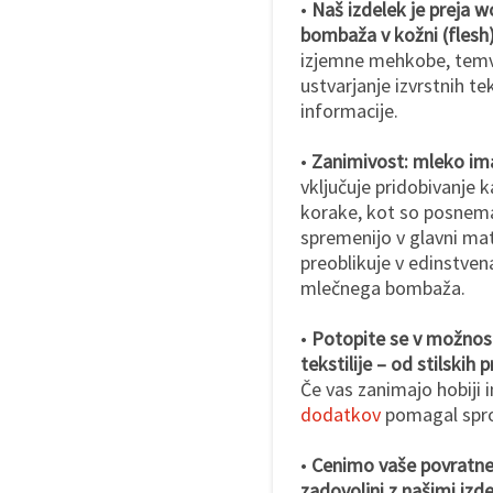
•
Naš izdelek je preja w
bombaža v kožni (flesh)
izjemne mehkobe, temv
ustvarjanje izvrstnih te
informacije.
•
Zanimivost: mleko ima 
vključuje pridobivanje k
korake, kot so posneman
spremenijo v glavni mat
preoblikuje v edinstvena
mlečnega bombaža.
•
Potopite se v možnosti,
tekstilije – od stilskih 
Če vas zanimajo hobiji 
dodatkov
pomagal spros
•
Cenimo vaše povratne 
zadovoljni z našimi izde