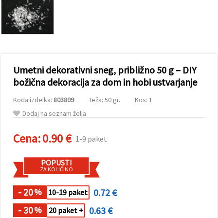
vsebine in
oglase, tudi
s pomočjo
naših
partnerjev
za analitiko
in trženje.
S klikom na
Umetni dekorativni sneg, približno 50 g – DIY
»Sprejmi
vse!« se
božična dekoracija za dom in hobi ustvarjanje
lahko
strinjate z
Koda izdelka:
803809
Teža: 50 gr.
Kos: 1
uporabo
vseh
Dodaj na seznam želja
piškotkov.
Ali pa v
Nastavitvah
Cena:
0.90 €
1-9 paket
označite
svoje
preference z
POPUSTI
izbiro
ZA KOLIČINO
določene
vrste
piškotkov
- 20
0.72 €
%
10-19 paket
in klikom
na gumb
- 30
0.63 €
%
20 paket +
»Shrani«.