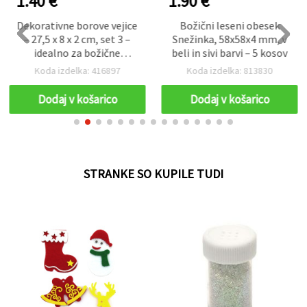
1.40 €
1.90 €
Dekorativne borove vejice
Božični leseni obesek
– 27,5 x 8 x 2 cm, set 3 –
Snežinka, 58x58x4 mm, v
idealno za božične
beli in sivi barvi – 5 kosov
okraske, venčke in
Koda izdelka: 416897
Koda izdelka: 813830
praznične aranžmaje
Dodaj v košarico
Dodaj v košarico
STRANKE SO KUPILE TUDI