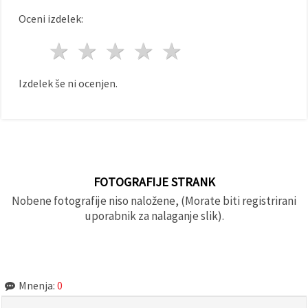
Oceni izdelek:
1 zvezda
2 zvezde
3 zvezde
4 zvezde
5 zvezde
Izdelek še ni ocenjen.
FOTOGRAFIJE STRANK
Nobene fotografije niso naložene, (Morate biti registrirani
uporabnik za nalaganje slik).
Mnenja:
0