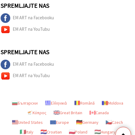
SPREMLJAJTE NAS
EM ART na Facebooku
EM ART na YouTubu
SPREMLJAJTE NAS
EM ART na Facebooku
EM ART na YouTubu
Български
Ελληνικά
Română
Moldova
Κύπρος
Great Britain
Canada
United States
Europe
Germany
Czech
Italy
Croatian
Poland
Hungary