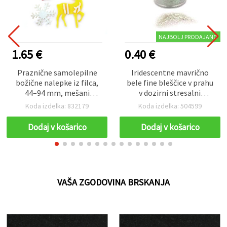
NAJBOLJ PRODAJANO
1.65 €
0.40 €
Praznične samolepilne
Iridescentne mavrično
božične nalepke iz filca,
bele fine bleščice v prahu
44–94 mm, mešani
v dozirni stresalni
motivi, komplet 5 kosov –
steklenički, 7–9 g
Koda izdelka: 832179
Koda izdelka: 504599
za praznične voščilnice,
dekoracijo za zabave in
Dodaj v košarico
Dodaj v košarico
ustvarjalne DIY projekte
VAŠA ZGODOVINA BRSKANJA