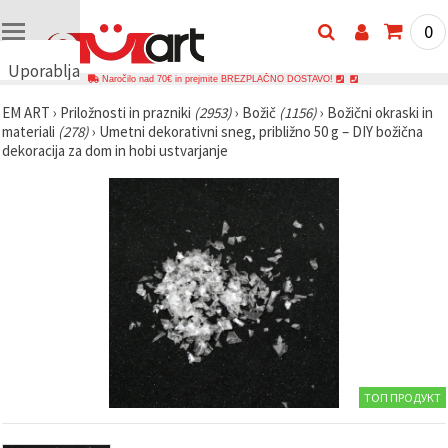
0
Uporabljamo
Naročilo nad 70€ in prejmite BREZPLAČNO DOSTAVO!
piškotke
EM ART
›
Priložnosti in prazniki
(2953)
›
Božič
(1156)
›
Božični okraski in
🍪
materiali
(278)
›
Umetni dekorativni sneg, približno 50 g – DIY božična
Uporabljamo
dekoracija za dom in hobi ustvarjanje
piškotke in
podobne
tehnologije,
da
zagotovimo
pravilno
delovanje
spletnega
mesta,
izboljšamo
vašo
uporabniško
izkušnjo ter
z vašim
soglasjem
analiziramo
ТОП ПРОДУКТ
promet in
prikazujemo
ustreznejše