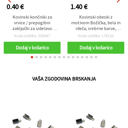
0.40 €
1.40 €
Kovinski končniki za
Kovinski obeski z
vrvice / prepogibni
motivom Božička, bela in
zaključki za izdelavo
rdeča, srebrne barve,
nakita, 5 x 9 mm, barva
18x13x3 mm, luknja 2 mm
Koda izdelka: 500447
Koda izdelka: 176125
nerjavečega jekla - 50
– praznični paket 5 kosov
kosov
za izdelavo božičnega
Dodaj v košarico
Dodaj v košarico
nakita
VAŠA ZGODOVINA BRSKANJA