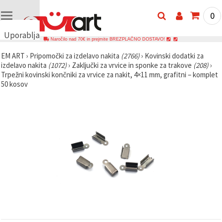
0
Uporabljamo
Naročilo nad 70€ in prejmite BREZPLAČNO DOSTAVO!
piškotke
EM ART
›
Pripomočki za izdelavo nakita
(2766)
›
Kovinski dodatki za
🍪
izdelavo nakita
(1072)
›
Zaključki za vrvice in sponke za trakove
(208)
›
Uporabljamo
Trpežni kovinski končniki za vrvice za nakit, 4×11 mm, grafitni – komplet
piškotke in
50 kosov
podobne
tehnologije,
da
zagotovimo
pravilno
delovanje
spletnega
mesta,
izboljšamo
vašo
uporabniško
izkušnjo ter
z vašim
soglasjem
analiziramo
promet in
prikazujemo
ustreznejše