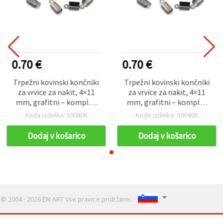
0.70 €
0.70 €
Trpežni kovinski končniki
Trpežni kovinski končniki
za vrvice za nakit, 4×11
za vrvice za nakit, 4×11
mm, grafitni – komplet
mm, grafitni – komplet
50 kosov
50 kosov
Koda izdelka: 500406
Koda izdelka: 500406
Dodaj v košarico
Dodaj v košarico
© 2004 - 2026 EM ART Vse pravice pridržane..