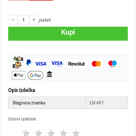
Sprejmi
vse
paket
Nastavitve
Kupi
Opis izdelka
Blagovna znamka
EM ART
Oceni izdelek:
1 zvezda
2 zvezde
3 zvezde
4 zvezde
5 zvezde