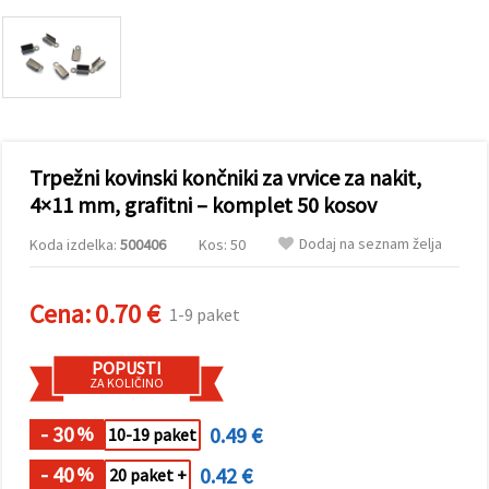
vsebine in
oglase, tudi
s pomočjo
naših
partnerjev
za analitiko
in trženje.
S klikom na
»Sprejmi
Trpežni kovinski končniki za vrvice za nakit,
vse!« se
lahko
4×11 mm, grafitni – komplet 50 kosov
strinjate z
uporabo
Dodaj na seznam želja
Koda izdelka:
500406
Kos: 50
vseh
piškotkov.
Ali pa v
Nastavitvah
Cena:
0.70 €
1-9 paket
označite
svoje
preference z
POPUSTI
izbiro
ZA KOLIČINO
določene
vrste
piškotkov
- 30
0.49 €
%
10-19 paket
in klikom
na gumb
- 40
0.42 €
%
»Shrani«.
20 paket +