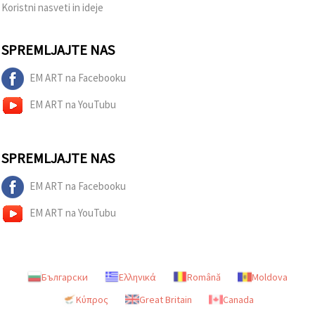
Koristni nasveti in ideje
SPREMLJAJTE NAS
EM ART na Facebooku
EM ART na YouTubu
SPREMLJAJTE NAS
EM ART na Facebooku
EM ART na YouTubu
Български
Ελληνικά
Română
Moldova
Κύπρος
Great Britain
Canada