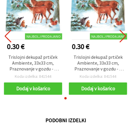
NAJBOLJ PRODAJANO
NAJBOLJ PRODAJANO
0.30 €
0.30 €
Trislojni dekupaž prtiček
Trislojni dekupaž prtiček
Ambiente, 33x33 cm,
Ambiente, 33x33 cm,
Praznovanje v gozdu - 1
Praznovanje v gozdu - 1
kos
kos
Koda izdelka: 841544
Koda izdelka: 841544
Dodaj v košarico
Dodaj v košarico
PODOBNI IZDELKI