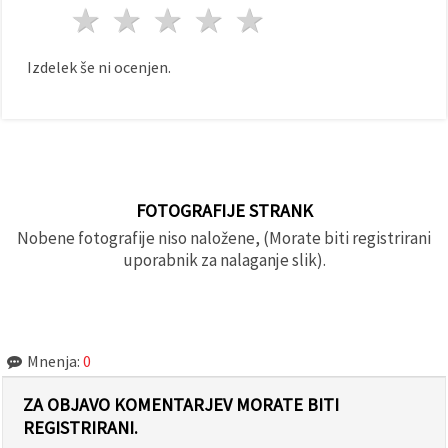
1 zvezda
2 zvezde
3 zvezde
4 zvezde
5 zvezde
Izdelek še ni ocenjen.
FOTOGRAFIJE STRANK
Nobene fotografije niso naložene, (Morate biti registrirani
uporabnik za nalaganje slik).
Mnenja:
0
ZA OBJAVO KOMENTARJEV MORATE BITI
REGISTRIRANI.