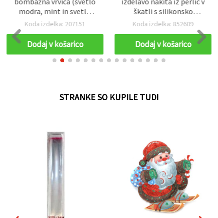
bombažna vrvica (svetlo
izdelavo nakita iz perlic v
modra, mint in svetlo
škatli s silikonsko
vijolična) 3 mm ~5 m –
elastiko in dodatki –
Koda izdelka: 207151
Koda izdelka: 852609
idealna za makrame,
mešane barve
vozlanje in ustvarjalne DIY
Dodaj v košarico
Dodaj v košarico
ročne izdelke
STRANKE SO KUPILE TUDI