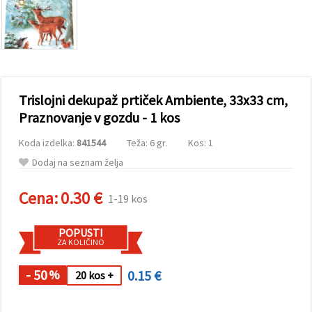
vsebine in
oglase, tudi
s pomočjo
naših
partnerjev
za analitiko
in trženje.
S klikom na
Trislojni dekupaž prtiček Ambiente, 33x33 cm,
»Sprejmi
vse!« se
Praznovanje v gozdu - 1 kos
lahko
strinjate z
Koda izdelka:
841544
Teža: 6 gr.
Kos: 1
uporabo
vseh
Dodaj na seznam želja
piškotkov.
Ali pa v
Nastavitvah
Cena:
0.30 €
1-19 kos
označite
svoje
preference z
POPUSTI
izbiro
ZA KOLIČINO
določene
vrste
piškotkov
- 50
0.15 €
%
20 kos +
in klikom
na gumb
»Shrani«.