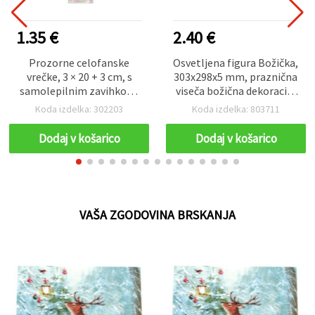
1.35 €
2.40 €
Prozorne celofanske
Osvetljena figura Božička,
vrečke, 3 × 20 + 3 cm, s
303x298x5 mm, praznična
samolepilnim zavihkom,
viseča božična dekoracija
30 µm – paket 200 kosov
za jelko in dom
Koda izdelka: 302203
Koda izdelka: 803711
Dodaj v košarico
Dodaj v košarico
VAŠA ZGODOVINA BRSKANJA