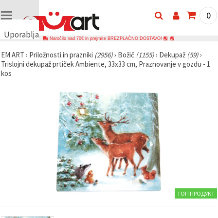
0
Uporabljamo
Naročilo nad 70€ in prejmite BREZPLAČNO DOSTAVO!
piškotke
EM ART
›
Priložnosti in prazniki
(2956)
›
Božič
(1155)
›
Dekupaž
(59)
›
🍪
Trislojni dekupaž prtiček Ambiente, 33x33 cm, Praznovanje v gozdu - 1
Uporabljamo
kos
piškotke in
podobne
tehnologije,
da
zagotovimo
pravilno
delovanje
spletnega
mesta,
izboljšamo
vašo
uporabniško
izkušnjo ter
z vašim
soglasjem
analiziramo
ТОП ПРОДУКТ
promet in
prikazujemo
ustreznejše