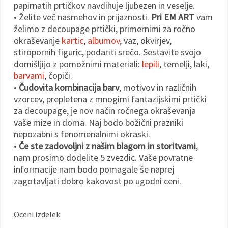
papirnatih prtičkov navdihuje ljubezen in veselje.
• Želite več nasmehov in prijaznosti.
Pri EM ART
vam
želimo z decoupage prtički, primernimi za ročno
okraševanje
kartic
,
albumov
, vaz, okvirjev,
stiropornih figuric, podariti srečo. Sestavite svojo
domišljijo z pomožnimi materiali:
lepili
, temelji, laki,
barvami
, čopiči.
•
Čudovita kombinacija barv
, motivov in različnih
vzorcev, prepletena z mnogimi fantazijskimi prtički
za decoupage, je nov način ročnega okraševanja
vaše mize in doma. Naj bodo božični prazniki
nepozabni s fenomenalnimi okraski.
•
Če ste zadovoljni z našim blagom in storitvami
,
nam prosimo dodelite 5 zvezdic. Vaše povratne
informacije nam bodo pomagale še naprej
zagotavljati dobro kakovost po ugodni ceni.
Oceni izdelek: