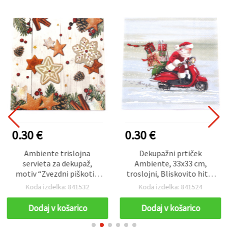
0.30 €
0.30 €
Ambiente trislojna
Dekupažni prtiček
servieta za dekupaž,
Ambiente, 33x33 cm,
motiv “Zvezdni piškoti“,
troslojni, Bliskovito hiter
33 x 33 cm – 1 kos
Božiček - 1 kos
Koda izdelka: 841532
Koda izdelka: 841524
Dodaj v košarico
Dodaj v košarico