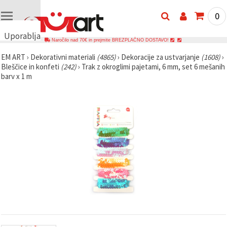
0
Uporabljamo
Naročilo nad 70€ in prejmite BREZPLAČNO DOSTAVO!
piškotke
EM ART
›
Dekorativni materiali
(4865)
›
Dekoracije za ustvarjanje
(1608)
›
🍪
Bleščice in konfeti
(242)
›
Trak z okroglimi pajetami, 6 mm, set 6 mešanih
Uporabljamo
barv x 1 m
piškotke in
podobne
tehnologije,
da
zagotovimo
pravilno
delovanje
spletnega
mesta,
izboljšamo
vašo
uporabniško
izkušnjo ter
z vašim
soglasjem
analiziramo
promet in
prikazujemo
ustreznejše