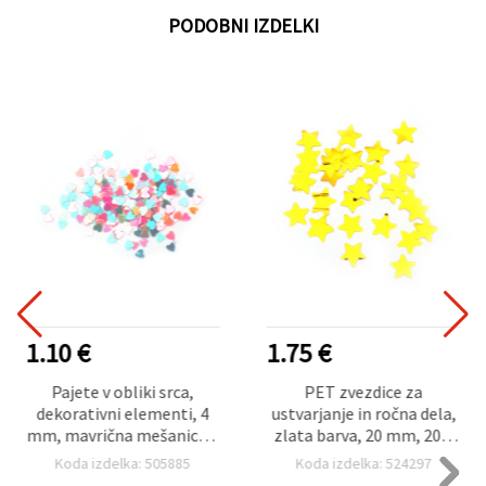
PODOBNI IZDELKI
1.10 €
1.75 €
Pajete v obliki srca,
PET zvezdice za
dekorativni elementi, 4
ustvarjanje in ročna dela,
mm, mavrična mešanica –
zlata barva, 20 mm, 20 g
20 g
(~3000 kosov)
Koda izdelka: 505885
Koda izdelka: 524297