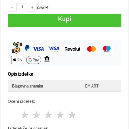
paket
Sprejmi
Kupi
vse
Nastavitve
Opis izdelka
Blagovna znamka
EM ART
Oceni izdelek:
1 zvezda
2 zvezde
3 zvezde
4 zvezde
5 zvezde
Izdelek še ni ocenjen.