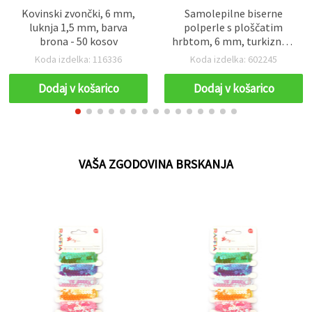
Kovinski zvončki, 6 mm,
Samolepilne biserne
luknja 1,5 mm, barva
polperle s ploščatim
brona - 50 kosov
hrbtom, 6 mm, turkizne –
216 kosov
Koda izdelka: 116336
Koda izdelka: 602245
Dodaj v košarico
Dodaj v košarico
VAŠA ZGODOVINA BRSKANJA