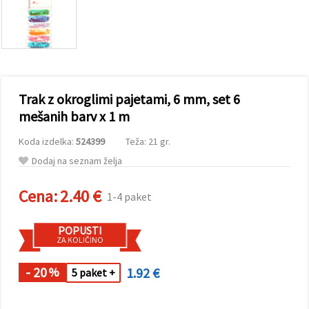
vsebine in
oglase, tudi
s pomočjo
naših
partnerjev
za analitiko
in trženje.
S klikom na
Trak z okroglimi pajetami, 6 mm, set 6
»Sprejmi
vse!« se
mešanih barv x 1 m
lahko
strinjate z
Koda izdelka:
524399
Teža: 21 gr.
uporabo
vseh
Dodaj na seznam želja
piškotkov.
Ali pa v
Nastavitvah
Cena:
2.40 €
1-4 paket
označite
svoje
preference z
POPUSTI
izbiro
ZA KOLIČINO
določene
vrste
piškotkov
- 20
1.92 €
%
5 paket +
in klikom
na gumb
»Shrani«.