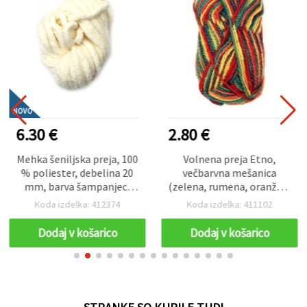
NOVO
6.30 €
2.80 €
Mehka šeniljska preja, 100
Volnena preja Etno,
% poliester, debelina 20
večbarvna mešanica
mm, barva šampanjec,
(zelena, rumena, oranžna,
~240 g, 25 m – idealna za
rdeča) 100 g – 170 m
Koda izdelka: 412374
Koda izdelka: 411102
plišasto pletenje,
kvačkanje in dekorativne
Dodaj v košarico
Dodaj v košarico
ustvarjalne projekte