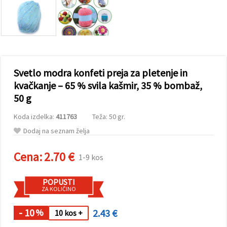
vsebine in
oglase, tudi
s pomočjo
naših
partnerjev
za analitiko
in trženje.
S klikom na
Svetlo modra konfeti preja za pletenje in
»Sprejmi
vse!« se
kvačkanje – 65 % svila kašmir, 35 % bombaž,
lahko
50 g
strinjate z
uporabo
vseh
Koda izdelka:
411763
Teža: 50 gr.
piškotkov.
Ali pa v
Dodaj na seznam želja
Nastavitvah
označite
Cena:
2.70 €
svoje
1-9 kos
preference z
izbiro
določene
POPUSTI
vrste
ZA KOLIČINO
piškotkov
in klikom
- 10
2.43 €
na gumb
%
10 kos +
»Shrani«.