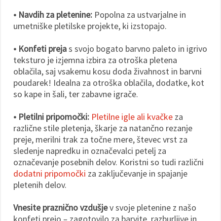
• Navdih za pletenine:
Popolna za ustvarjalne in
umetniške pletilske projekte, ki izstopajo.
• Konfeti preja
s svojo bogato barvno paleto in igrivo
teksturo je izjemna izbira za otroška pletena
oblačila, saj vsakemu kosu doda živahnost in barvni
poudarek! Idealna za otroška oblačila, dodatke, kot
so kape in šali, ter zabavne igrače.
• Pletilni pripomočki:
Pletilne igle ali kvačke
za
različne stile pletenja, škarje za natančno rezanje
preje, merilni trak za točne mere, števec vrst za
sledenje napredku in označevalci petelj za
označevanje posebnih delov. Koristni so tudi različni
dodatni pripomočki
za zaključevanje in spajanje
pletenih delov.
Vnesite praznično vzdušje
v svoje pletenine z našo
konfeti prejo – zagotovilo za barvite, razburljive in