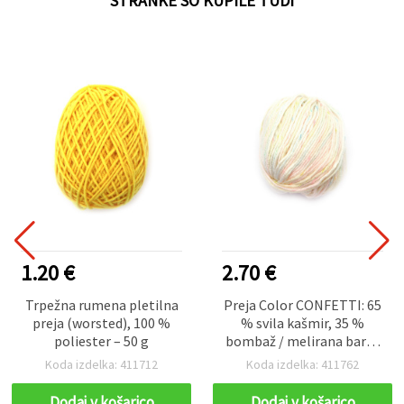
STRANKE SO KUPILE TUDI
1.20 €
2.70 €
Trpežna rumena pletilna
Preja Color CONFETTI: 65
preja (worsted), 100 %
% svila kašmir, 35 %
poliester – 50 g
bombaž / melirana barva
– 50 g
Koda izdelka: 411712
Koda izdelka: 411762
Dodaj v košarico
Dodaj v košarico