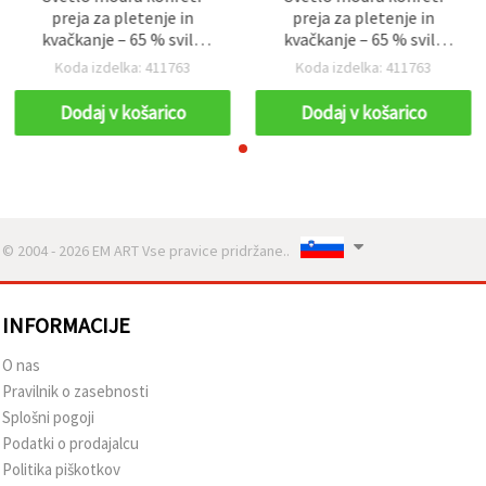
preja za pletenje in
preja za pletenje in
kvačkanje – 65 % svila
kvačkanje – 65 % svila
kašmir, 35 % bombaž, 50
kašmir, 35 % bombaž, 50
Koda izdelka: 411763
Koda izdelka: 411763
g
g
Dodaj v košarico
Dodaj v košarico
© 2004 - 2026 EM ART Vse pravice pridržane..
INFORMACIJE
O nas
Pravilnik o zasebnosti
Splošni pogoji
Podatki o prodajalcu
Politika piškotkov