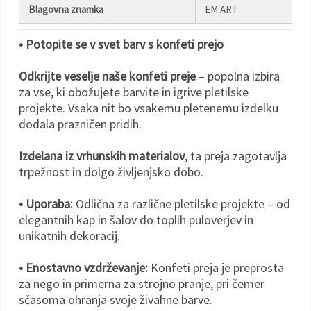
Blagovna znamka
EM ART
• Potopite se v svet barv s konfeti prejo
Odkrijte veselje naše konfeti preje
– popolna izbira
za vse, ki obožujete barvite in igrive pletilske
projekte. Vsaka nit bo vsakemu pletenemu izdelku
dodala prazničen pridih.
Izdelana iz vrhunskih materialov
, ta preja zagotavlja
trpežnost in dolgo življenjsko dobo.
• Uporaba:
Odlična za različne pletilske projekte – od
elegantnih kap in šalov do toplih puloverjev in
unikatnih dekoracij.
• Enostavno vzdrževanje:
Konfeti preja je preprosta
za nego in primerna za strojno pranje, pri čemer
sčasoma ohranja svoje živahne barve.