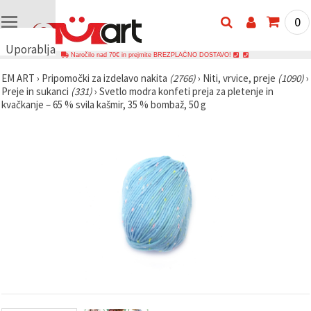
0
Uporabljamo
Naročilo nad 70€ in prejmite BREZPLAČNO DOSTAVO!
piškotke
EM ART
›
Pripomočki za izdelavo nakita
(2766)
›
Niti, vrvice, preje
(1090)
›
🍪
Preje in sukanci
(331)
›
Svetlo modra konfeti preja za pletenje in
Uporabljamo
kvačkanje – 65 % svila kašmir, 35 % bombaž, 50 g
piškotke in
podobne
tehnologije,
da
zagotovimo
pravilno
delovanje
spletnega
mesta,
izboljšamo
vašo
uporabniško
izkušnjo ter
z vašim
soglasjem
analiziramo
promet in
prikazujemo
ustreznejše