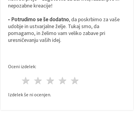
nepozabne kreacije!
•
Potrudimo se še dodatno
, da poskrbimo za vaše
udobje in ustvarjalne želje. Tukaj smo, da
pomagamo, in želimo vam veliko zabave pri
uresničevanju vaših idej.
Oceni izdelek:
1 zvezda
2 zvezde
3 zvezde
4 zvezde
5 zvezde
Izdelek še ni ocenjen.