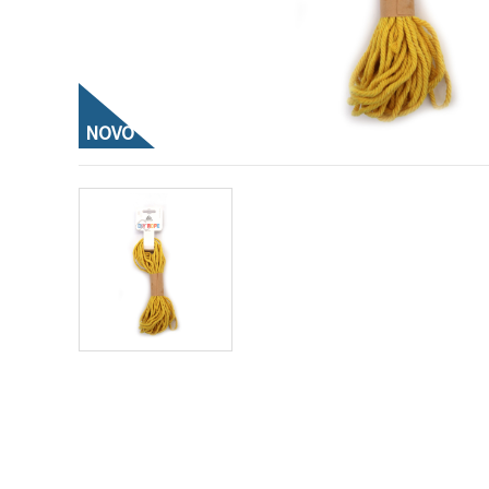
vsebine in
oglase, tudi
s pomočjo
naših
partnerjev
za analitiko
in trženje.
NOVO
S klikom na
»Sprejmi
vse!« se
lahko
strinjate z
uporabo
vseh
piškotkov.
Ali pa v
Nastavitvah
označite
svoje
preference z
izbiro
določene
vrste
piškotkov
in klikom
na gumb
»Shrani«.