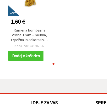
NOVO
1.60 €
Rumena bombažna
vrvica 3 mm – mehka,
trpežna in dekorativna
ustvarjalna vrv, rola
Koda izdelka: 207137
~10 m
Dodaj v košarico
IDEJE ZA VAS
SPRE