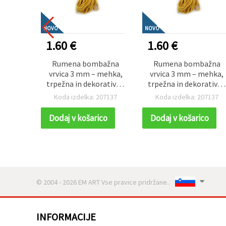
NOVO
NOVO
1.60 €
1.60 €
Rumena bombažna
Rumena bombažna
vrvica 3 mm – mehka,
vrvica 3 mm – mehka,
trpežna in dekorativna
trpežna in dekorativna
ustvarjalna vrv, rola
ustvarjalna vrv, rola
Koda izdelka: 207137
Koda izdelka: 207137
~10 m
~10 m
Dodaj v košarico
Dodaj v košarico
© 2004 - 2026 EM ART Vse pravice pridržane..
INFORMACIJE