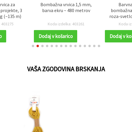
vica za
Bombažna vrvica 1,5 mm,
Barvna
projekte, 3
barva ekru ~ 480 metrov
bombažna 
 g (~135 m)
roza-svetl
m – za makr
: 403275
Koda izdelka: 403261
Koda iz
ustvarja
ust
o
Dodaj v košarico
Dodaj v ko
VAŠA ZGODOVINA BRSKANJA