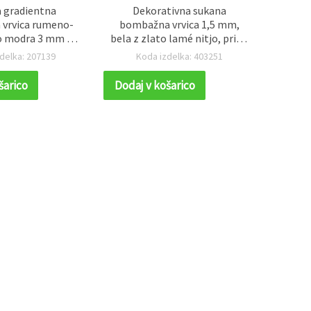
 gradientna
Dekorativna sukana
Barvn
vrvica rumeno-
bombažna vrvica 1,5 mm,
vrvic
o modra 3 mm ~5
bela z zlato lamé nitjo, pribl.
temno
ame, vozlanje in
20 m – za darilno pakiranje,
pop
delka: 207139
Koda izdelka: 403251
K
lne DIY hobby
dekoracije, DIY
vozla
varjanje
šarico
Dodaj v košarico
Dodaj