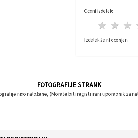
Oceni izdelek:
1 zvez
2 z
Izdelek še ni ocenjen.
FOTOGRAFIJE STRANK
rafije niso naložene, (Morate biti registrirani uporabnik za nal