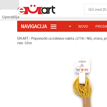
Uporabljamo
piškotke
NAVIGACIJA
NOVO
PRODA
🍪
Uporabljamo
piškotke in
EM ART
›
Pripomočki za izdelavo nakita
(2774)
›
Niti, vrvice, p
podobne
rola ~10 m
tehnologije,
da
zagotovimo
pravilno
delovanje
spletnega
mesta,
izboljšamo
vašo
uporabniško
izkušnjo ter
z vašim
soglasjem
analiziramo
promet in
prikazujemo
ustreznejše