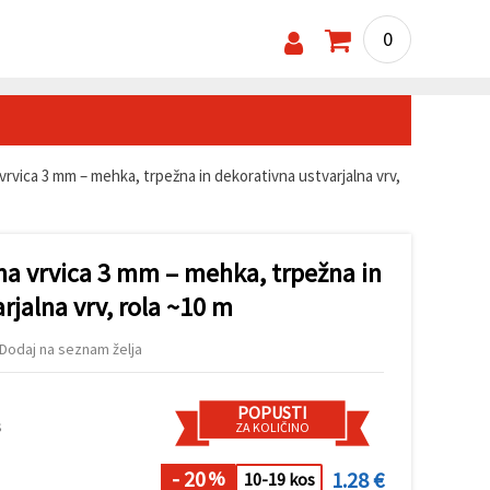
0
vica 3 mm – mehka, trpežna in dekorativna ustvarjalna vrv,
 vrvica 3 mm – mehka, trpežna in
rjalna vrv, rola ~10 m
Dodaj na seznam želja
POPUSTI
s
ZA KOLIČINO
- 20
1.28 €
%
10-19 kos