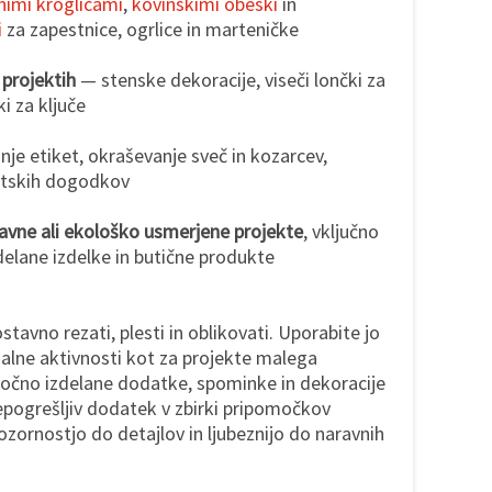
čnimi kroglicami
,
kovinskimi obeski
in
i
za zapestnice, ogrlice in marteničke
projektih
— stenske dekoracije, viseči lončki za
i za ključe
nje etiket, okraševanje sveč in kozarcev,
matskih dogodkov
avne ali ekološko usmerjene projekte
, vključno
elane izdelke in butične produkte
tavno rezati, plesti in oblikovati. Uporabite jo
alne aktivnosti kot za projekte malega
o ročno izdelane dodatke, spominke in dekoracije
pogrešljiv dodatek v zbirki pripomočkov
ozornostjo do detajlov in ljubeznijo do naravnih