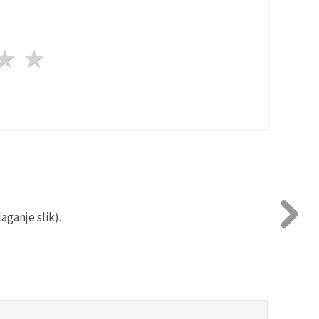
da
vezde
3 zvezde
4 zvezde
5 zvezde
aganje slik).