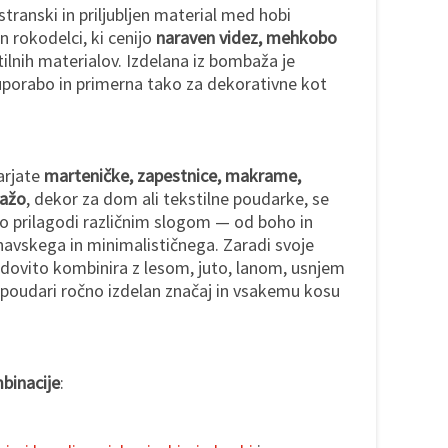
transki in priljubljen material med hobi
in rokodelci, ki cenijo
naraven videz, mehkobo
ilnih materialov. Izdelana iz bombaža je
uporabo in primerna tako za dekorativne kot
varjate
marteničke, zapestnice, makrame,
lažo
, dekor za dom ali tekstilne poudarke, se
o prilagodi različnim slogom — od boho in
navskega in minimalističnega. Zaradi svoje
udovito kombinira z lesom, juto, lanom, usnjem
 poudari ročno izdelan značaj in vsakemu kosu
binacije
: