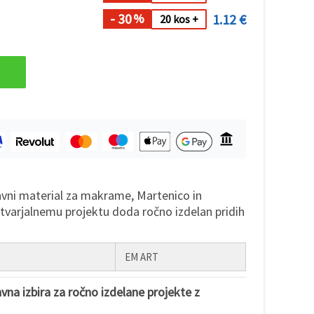
- 30
1.12 €
%
20 kos +
vni material za makrame, Martenico in
tvarjalnemu projektu doda ročno izdelan pridih
EM ART
na izbira za ročno izdelane projekte z