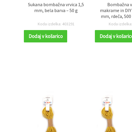
ica 3
Sukana bombažna vrvica 1,5
Bombažna vr
na in
mm, bela barva – 50 g
makrame in DIY 
makrame
mm, rdeča, 500
lut ~10
34
Koda izdelka: 403291
Koda izdelka
Dodaj v košarico
Dodaj v košaric