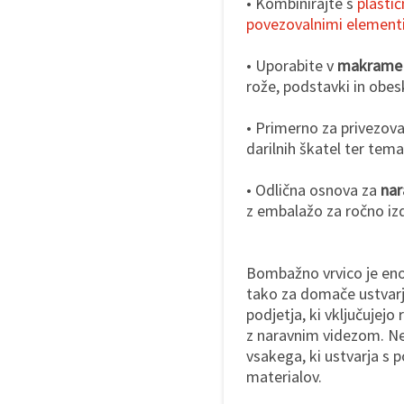
• Kombinirajte s
plasti
povezovalnimi element
• Uporabite v
makrame 
rože, podstavki in obesk
• Primerno za privezova
darilnih škatel ter te
• Odlična osnova za
nar
z embalažo za ročno izd
Bombažno vrvico je enos
tako za domače ustvarj
podjetja, ki vključujej
z naravnim videzom. Ne
vsakega, ki ustvarja s p
materialov.