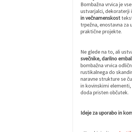
Bombažna vrvica je vses
ustvarjalci, dekoraterji 
in večnamenskost
tekst
trpežna, enostavna za 
praktične projekte.
Ne glede na to, ali ust
svečnike, darilno emba
bombažna vrvica odličn
rustikalnega do skandi
naravne strukture se č
in kovinskimi elementi,
doda pristen občutek.
Ideje za uporabo in kom