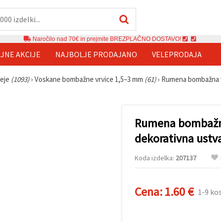
Naročilo nad 70€ in prejmite BREZPLAČNO DOSTAVO!
JNE AKCIJE
NAJBOLJE PRODAJANO
VELEPRODAJA
reje
(1093)
›
Voskane bombažne vrvice 1,5–3 mm
(61)
›
Rumena bombažna vr
Rumena bombažna
dekorativna ustva
Koda izdelka:
207137
Cena:
1.60 €
1-9 ko