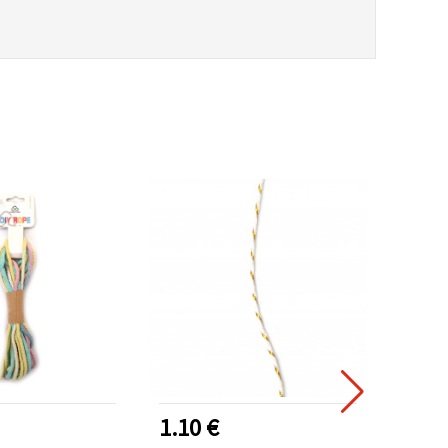
NOVO
1.10 €
1.70