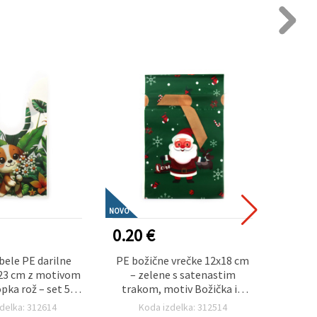
NOVO
NOVO
0.20 €
0.80
bele PE darilne
PE božične vrečke 12x18 cm
Zelene
 23 cm z motivom
– zelene s satenastim
x 42 c
opka rož – set 50
trakom, motiv Božička in
in
 (assorted)
severnih jelenov
Chri
delka: 312614
Koda izdelka: 312514
K