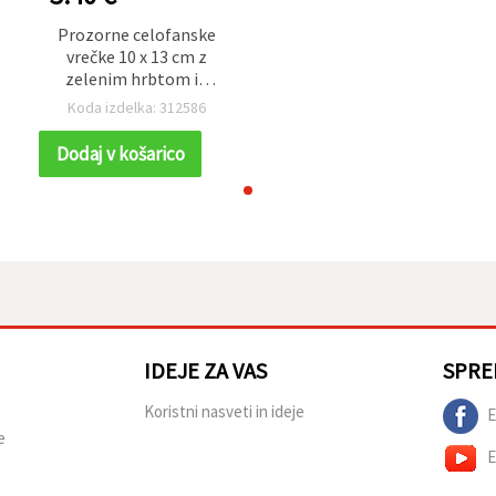
Prozorne celofanske
vrečke 10 x 13 cm z
zelenim hrbtom in
motivom božičnega
Koda izdelka: 312586
venčka – set 100 kosov
Dodaj v košarico
IDEJE ZA VAS
SPRE
Koristni nasveti in ideje
E
e
E