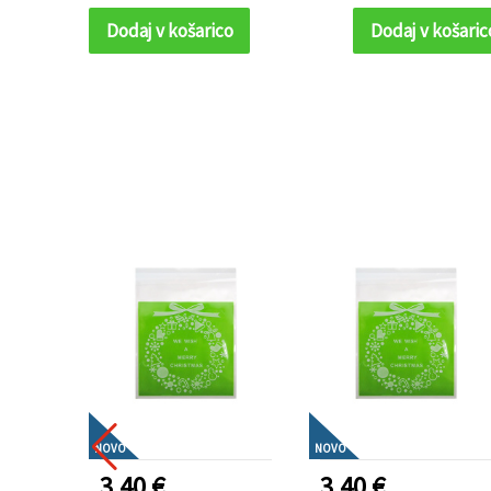
– idealno za zavij
Dodaj v košarico
Dodaj v košaric
sladke dobrote
NOVO
NOVO
3.40 €
3.40 €