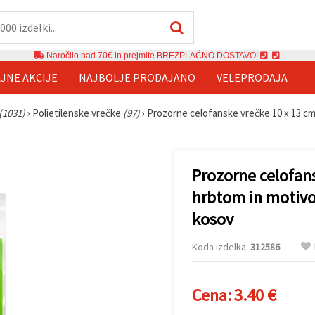
Naročilo nad 70€ in prejmite BREZPLAČNO DOSTAVO!
JNE AKCIJE
NAJBOLJE PRODAJANO
VELEPRODAJA
(1031)
›
Polietilenske vrečke
(97)
›
Prozorne celofanske vrečke 10 x 13 cm
Prozorne celofan
hrbtom in motivo
kosov
Koda izdelka:
312586
Cena:
3.40 €