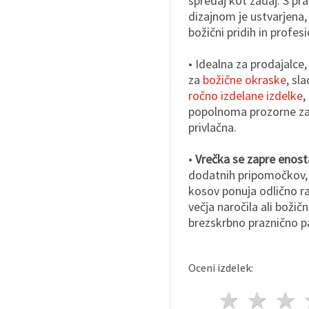
spredaj kot zadaj. S p
dizajnom je ustvarjena
božični pridih in profes
• Idealna za prodajalce, 
za
božične okraske
, sl
ročno izdelane izdelke
,
popolnoma prozorne zasn
privlačna.
•
Vrečka se zapre enost
dodatnih pripomočkov, k
kosov ponuja odlično r
večja naročila ali božič
brezskrbno praznično p
Oceni izdelek:
1 zvez
2 z