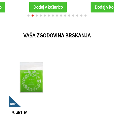
anje daril in
o
Dodaj v košarico
Dodaj v ko
 na zabavah
VAŠA ZGODOVINA BRSKANJA
NOVO
3.40 €