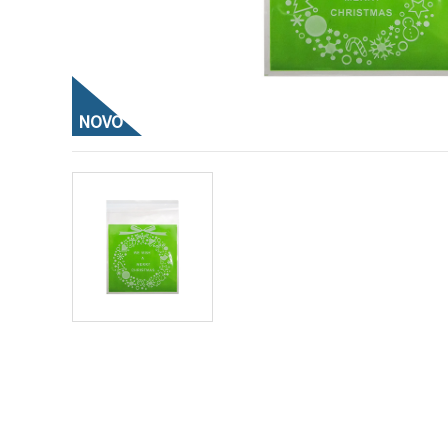
vsebine in
oglase, tudi
s pomočjo
naših
partnerjev
za analitiko
in trženje.
NOVO
S klikom na
»Sprejmi
vse!« se
lahko
strinjate z
uporabo
vseh
piškotkov.
Ali pa v
Nastavitvah
označite
svoje
preference z
izbiro
določene
vrste
piškotkov
in klikom
na gumb
»Shrani«.