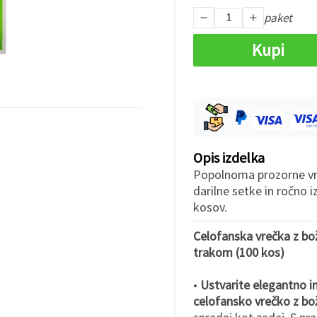
paket
Kupi
Opis izdelka
Popolnoma prozorne vre
darilne setke in ročno i
kosov.
Celofanska vrečka z bo
trakom (100 kos)
•
Ustvarite elegantno i
celofansko vrečko z bo