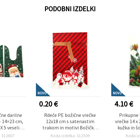
PODOBNI IZDELKI
NOVO
NOVO
0.20 €
4.10 €
čne darilne
Rdeče PE božične vrečke
Prikupne 
– 14×23 cm,
12x18 cm s satenastim
vrečke 14 x
X 5 veselih
trakom in motivi Božička,
kužka in š
smejanimi
severnega jelena in snežaka
kosov
: 312607
Koda izdelka: 312509
Koda iz
telji, 50 kos
(mešano)