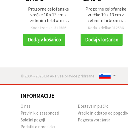
Prozorne celofanske
Prozorne celofanske
vrečke 10 x 13 cm z
vrečke 10 x 13 cm z
zelenim hrbtom in
zelenim hrbtom in
motivom božičnega
motivom božičnega
Koda izdelka: 312586
Koda izdelka: 312586
venčka – set 100 kosov
venčka – set 100 kosov
Dodaj v košarico
Dodaj v košarico
© 2004 - 2026 EM ART Vse pravice pridržane..
INFORMACIJE
O nas
Dostava in plačilo
Pravilnik o zasebnosti
Vračilo in odstop od pogodb
Splošni pogoji
Pogosta vprašanja
Podatki o prodajalcu