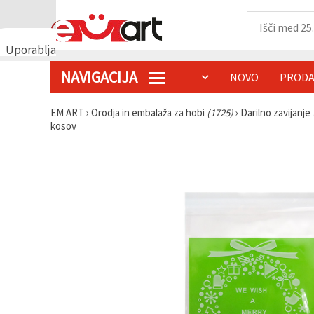
Uporabljamo
piškotke
NAVIGACIJA
NOVO
PRODA
🍪
Uporabljamo
piškotke in
EM ART
›
Orodja in embalaža za hobi
(1725)
›
Darilno zavijanje
podobne
kosov
tehnologije,
da
zagotovimo
pravilno
delovanje
spletnega
mesta,
izboljšamo
vašo
uporabniško
izkušnjo ter
z vašim
soglasjem
analiziramo
promet in
prikazujemo
ustreznejše