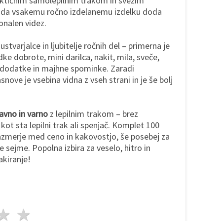
raktičnim samolepilnim trakom in svežim
, da vsakemu ročno izdelanemu izdelku doda
ionalen videz.
ustvarjalce in ljubitelje ročnih del – primerna je
adke dobrote, mini darilca, nakit, mila, sveče,
 dodatke in majhne spominke. Zaradi
ove je vsebina vidna z vseh strani in je še bolj
avno in varno
z lepilnim trakom – brez
ot sta lepilni trak ali spenjač. Komplet 100
azmerje med ceno in kakovostjo, še posebej za
ne sejme. Popolna izbira za veselo, hitro in
akiranje!
da
vezde
3 zvezde
4 zvezde
5 zvezde