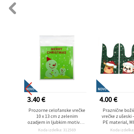
NOVO
NOVO
3.40 €
4.00 €
ke 12 x
Prozorne celofanske vrečke
Praznične boži
trakom
10 x 13 cm z zelenim
vrečke z ušeski 
čka
ozadjem in ljubkim motivom
PE material, MI
dvojice snežakov – set 100
dizajnov z na
15
Koda izdelka: 312569
Koda izdelka
kosov
prazničnimi prija