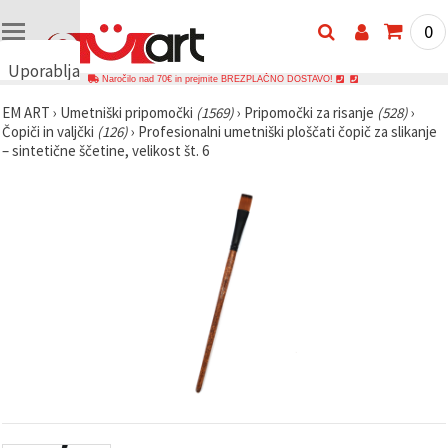
0
Uporabljamo
Naročilo nad 70€ in prejmite BREZPLAČNO DOSTAVO!
piškotke
EM ART
›
Umetniški pripomočki
(1569)
›
Pripomočki za risanje
(528)
›
🍪
Čopiči in valjčki
(126)
›
Profesionalni umetniški ploščati čopič za slikanje
Uporabljamo
– sintetične ščetine, velikost št. 6
piškotke in
podobne
tehnologije,
da
zagotovimo
pravilno
delovanje
spletnega
mesta,
izboljšamo
vašo
uporabniško
izkušnjo ter
z vašim
soglasjem
analiziramo
promet in
prikazujemo
ustreznejše