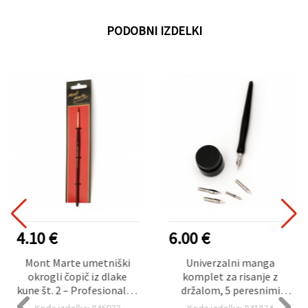
PODOBNI IZDELKI
4.10 €
6.00 €
Mont Marte umetniški
Univerzalni manga
okrogli čopič iz dlake
komplet za risanje z
kune št. 2 – Profesionalna
držalom, 5 peresnimi
serija za akvarelne barve
konicami in črnim črnilom
Koda izdelka: 846032
Koda izdelka: 841824