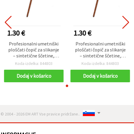
1.30 €
1.30 €
Profesionalni umetniški
Profesionalni umetniški
ploščati čopič za slikanje
ploščati čopič za slikanje
– sintetične ščetine,
– sintetične ščetine,
velikost št. 6
velikost št. 6
Koda izdelka: 844803
Koda izdelka: 844803
Dodaj v košarico
Dodaj v košarico
© 2004 - 2026 EM ART Vse pravice pridržane..