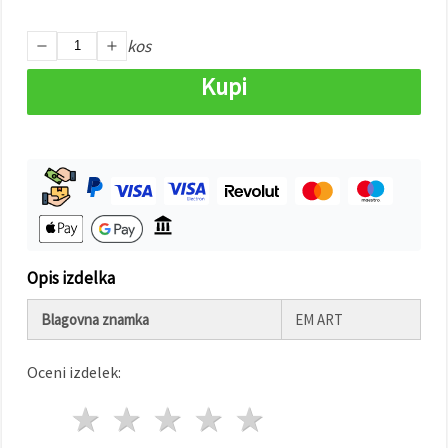
Sprejmi
kos
vse
Kupi
Nastavitve
Opis izdelka
Blagovna znamka
EM ART
Oceni izdelek:
1 zvezda
2 zvezde
3 zvezde
4 zvezde
5 zvezde