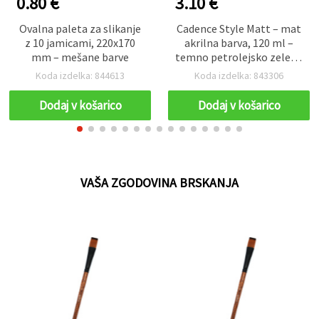
0.80 €
3.10 €
Ovalna paleta za slikanje
Cadence Style Matt – mat
z 10 jamicami, 220x170
akrilna barva, 120 ml –
mm – mešane barve
temno petrolejsko zelena
(Dark Teal 9070), mat
Koda izdelka: 844613
Koda izdelka: 843306
zaključek za hobi
ustvarjanje in DIY na
Dodaj v košarico
Dodaj v košarico
platno, les, papir in
karton
VAŠA ZGODOVINA BRSKANJA