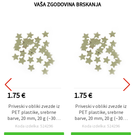
VAŠA ZGODOVINA BRSKANJA
1.75 €
1.75 €
Priveski v obliki zvezde iz
Priveski v obliki zvezde iz
PET plastike, srebrne
PET plastike, srebrne
barve, 20 mm, 20 g (~3000
barve, 20 mm, 20 g (~3000
kosov)
kosov)
Koda izdelka: 524296
Koda izdelka: 524296