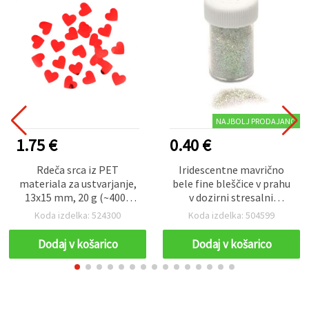
NAJBOLJ PRODAJANO
1.75 €
0.40 €
Rdeča srca iz PET
Iridescentne mavrično
materiala za ustvarjanje,
bele fine bleščice v prahu
13x15 mm, 20 g (~4000
v dozirni stresalni
kosov)
steklenički, 7–9 g
Koda izdelka: 524300
Koda izdelka: 504599
Dodaj v košarico
Dodaj v košarico