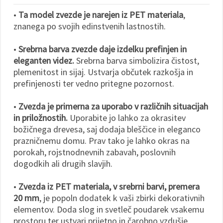
•
Ta model zvezde je narejen iz PET materiala
,
znanega po svojih edinstvenih lastnostih.
•
Srebrna barva zvezde daje izdelku prefinjen in
eleganten videz.
Srebrna barva simbolizira čistost,
plemenitost in sijaj. Ustvarja občutek razkošja in
prefinjenosti ter vedno pritegne pozornost.
•
Zvezda je primerna za uporabo v različnih situacijah
in priložnostih.
Uporabite jo lahko za okrasitev
božičnega drevesa, saj dodaja bleščice in eleganco
prazničnemu domu. Prav tako je lahko okras na
porokah, rojstnodnevnih zabavah, poslovnih
dogodkih ali drugih slavjih.
•
Zvezda iz PET materiala, v srebrni barvi, premera
20 mm
, je popoln dodatek k vaši zbirki dekorativnih
elementov. Doda slog in svetleč poudarek vsakemu
prostoru ter ustvari prijetno in čarobno vzdušje.