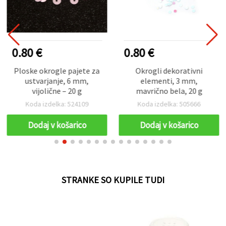
0.80 €
0.80 €
Ploske okrogle pajete za
Okrogli dekorativni
ustvarjanje, 6 mm,
elementi, 3 mm,
vijolične – 20 g
mavrično bela, 20 g
Koda izdelka: 524109
Koda izdelka: 505666
Dodaj v košarico
Dodaj v košarico
STRANKE SO KUPILE TUDI