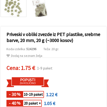
vsebine in
oglase, tudi
s pomočjo
naših
partnerjev
za analitiko
in trženje.
S klikom na
Priveski v obliki zvezde iz PET plastike, srebrne
»Sprejmi
vse!« se
barve, 20 mm, 20 g (~3000 kosov)
lahko
strinjate z
Koda izdelka:
524296
Teža: 20 gr.
uporabo
vseh
Dodaj na seznam želja
piškotkov.
Ali pa v
Nastavitvah
Cena:
1.75 €
1-9 paket
označite
svoje
preference z
POPUSTI
izbiro
ZA KOLIČINO
določene
vrste
piškotkov
- 30
1.22 €
%
10-19 paket
in klikom
na gumb
- 40
1.05 €
%
20 paket +
»Shrani«.