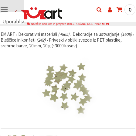
0
Uporabljamo
Naročilo nad 70€ in prejmite BREZPLAČNO DOSTAVO!
piškotke
EM ART
›
Dekorativni materiali
(4865)
›
Dekoracije za ustvarjanje
(1608)
›
🍪
Bleščice in konfeti
(242)
›
Priveski v obliki zvezde iz PET plastike,
Uporabljamo
srebrne barve, 20 mm, 20 g (~3000 kosov)
piškotke in
podobne
tehnologije,
da
zagotovimo
pravilno
delovanje
spletnega
mesta,
izboljšamo
vašo
uporabniško
izkušnjo ter
z vašim
soglasjem
analiziramo
promet in
prikazujemo
ustreznejše