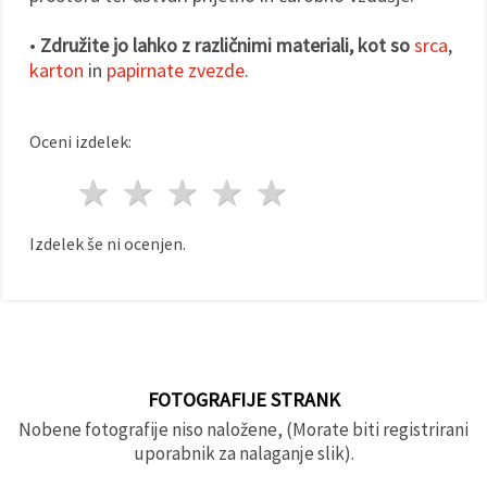
•
Združite jo lahko z različnimi materiali, kot so
srca
,
karton
in
papirnate zvezde
.
Oceni izdelek:
1 zvezda
2 zvezde
3 zvezde
4 zvezde
5 zvezde
Izdelek še ni ocenjen.
FOTOGRAFIJE STRANK
Nobene fotografije niso naložene, (Morate biti registrirani
uporabnik za nalaganje slik).