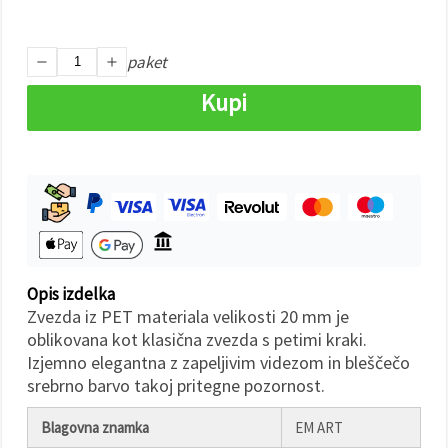
Sprejmi
paket
vse
Kupi
Nastavitve
Opis izdelka
Zvezda iz PET materiala velikosti 20 mm je
oblikovana kot klasična zvezda s petimi kraki.
Izjemno elegantna z zapeljivim videzom in bleščečo
srebrno barvo takoj pritegne pozornost.
Blagovna znamka
EM ART