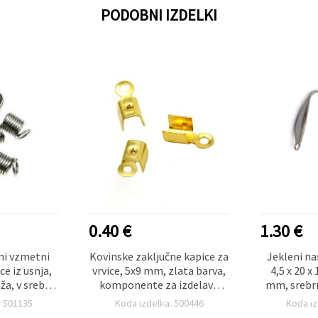
PODOBNI IZDELKI
0.40 €
1.30 €
lni vzmetni
Kovinske zaključne kapice za
Jekleni na
ce iz usnja,
vrvice, 5x9 mm, zlata barva,
4,5 x 20 x
a, v srebrni
komponente za izdelavo
mm, srebrn
5 mm - 50 kos
nakita, ~50 kos
1
: 501135
Koda izdelka: 500446
Koda iz