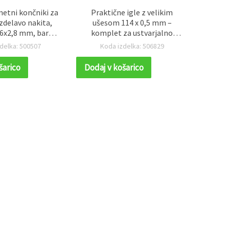
metni končniki za
Praktične igle z velikim
Niz
izdelavo nakita,
ušesom 114 x 0,5 mm –
sodali
x6x2,8 mm, barva
komplet za ustvarjalno
85–
onze - 50 kosov
šivanje, popravila in DIY
kamen
delka: 500507
Koda izdelka: 506829
K
rokodelstvo
z
šarico
Dodaj v košarico
Dodaj