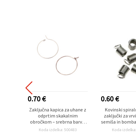
0.70 €
0.60 €
vki za
Zaključna kapica za uhane z
Kovinski spira
rebrne
odprtim skakalnim
zaključki za vrvi
 kosov,
obročkom – srebrna barva,
semiša in bombaž
nakita
30 mm, kovinske
barvi, 6 x 7 x 4,
27
Koda izdelka: 500483
Koda izdelka
komponente, 20 kosov za