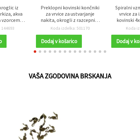
roglic iz
Preklopni kovinski končniki
Spiralni vz
rkiza, akva
za vrvice za ustvarjanje
vrvice za 
m vzorcem, 8
nakita, okrogli z razcepnim
kovinski 4
ibl. 49 kos
obročkom, 8x4 mm, zlata
antikne br
: 144693
Koda izdelka: 501170
Koda iz
barva - 50 kosov
o
Dodaj v košarico
Dodaj v ko
VAŠA ZGODOVINA BRSKANJA