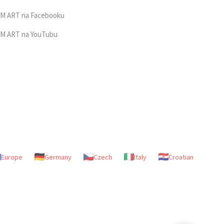
M ART na Facebooku
M ART na YouTubu
Europe
Germany
Czech
Italy
Croatian