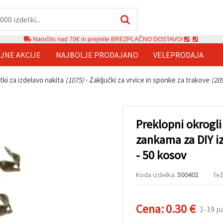
Naročilo nad 70€ in prejmite BREZPLAČNO DOSTAVO!
JNE AKCIJE
NAJBOLJE PRODAJANO
VELEPRODAJA
tki za izdelavo nakita
(1075)
›
Zaključki za vrvice in sponke za trakove
(20
Preklopni okrogli
zankama za DIY i
- 50 kosov
Koda izdelka:
500402
Tež
Cena:
0.30 €
1-19 p