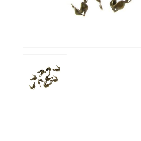
vsebine in
oglase, tudi
s pomočjo
naših
partnerjev
za analitiko
in trženje.
S klikom na
»Sprejmi
vse!« se
lahko
strinjate z
uporabo
vseh
piškotkov.
Ali pa v
Nastavitvah
označite
svoje
preference z
izbiro
določene
vrste
piškotkov
in klikom
na gumb
»Shrani«.