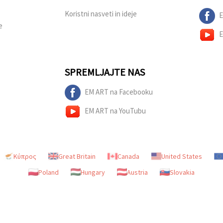
Koristni nasveti in ideje
E
e
E
SPREMLJAJTE NAS
EM ART na Facebooku
EM ART na YouTubu
Κύπρος
Great Britain
Canada
United States
Poland
Hungary
Austria
Slovakia