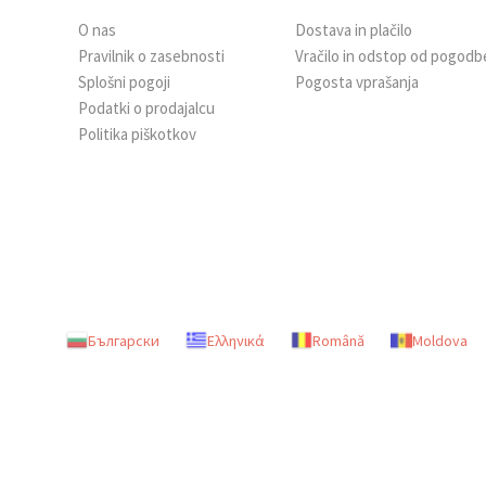
O nas
Dostava in plačilo
Pravilnik o zasebnosti
Vračilo in odstop od pogodb
Splošni pogoji
Pogosta vprašanja
Podatki o prodajalcu
Politika piškotkov
Български
Ελληνικά
Română
Moldova