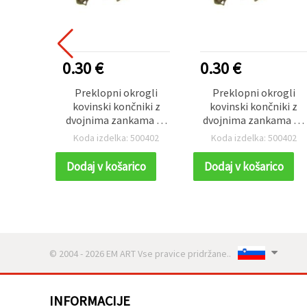
0.30 €
0.30 €
Preklopni okrogli
Preklopni okrogli
kovinski končniki z
kovinski končniki z
dvojnima zankama za
dvojnima zankama za
DIY izdelavo nakita,
DIY izdelavo nakita,
Koda izdelka: 500402
Koda izdelka: 500402
8x4 mm, antik bron -
8x4 mm, antik bron -
50 kosov
50 kosov
Dodaj v košarico
Dodaj v košarico
© 2004 - 2026 EM ART Vse pravice pridržane..
INFORMACIJE