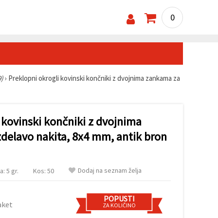
0
9)
›
Preklopni okrogli kovinski končniki z dvojnima zankama za
 kovinski končniki z dvojnima
zdelavo nakita, 8x4 mm, antik bron
Dodaj na seznam želja
a: 5 gr.
Kos: 50
POPUSTI
aket
ZA KOLIČINO