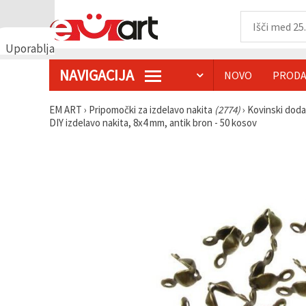
Uporabljamo
piškotke
NAVIGACIJA
NOVO
PRODA
🍪
Uporabljamo
piškotke in
EM ART
›
Pripomočki za izdelavo nakita
(2774)
›
Kovinski doda
podobne
DIY izdelavo nakita, 8x4 mm, antik bron - 50 kosov
tehnologije,
da
zagotovimo
pravilno
delovanje
spletnega
mesta,
izboljšamo
vašo
uporabniško
izkušnjo ter
z vašim
soglasjem
analiziramo
promet in
prikazujemo
ustreznejše