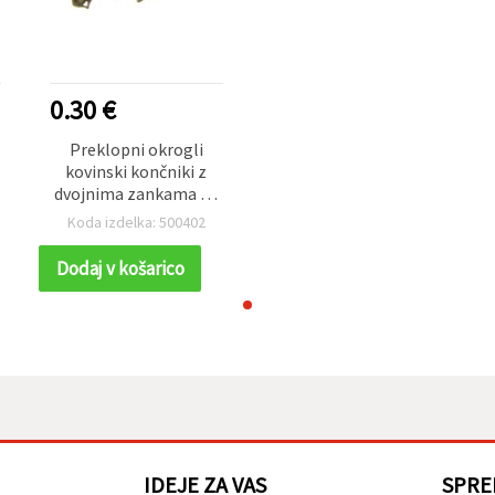
0.30 €
Preklopni okrogli
kovinski končniki z
dvojnima zankama za
DIY izdelavo nakita,
Koda izdelka: 500402
8x4 mm, antik bron -
50 kosov
Dodaj v košarico
IDEJE ZA VAS
SPRE