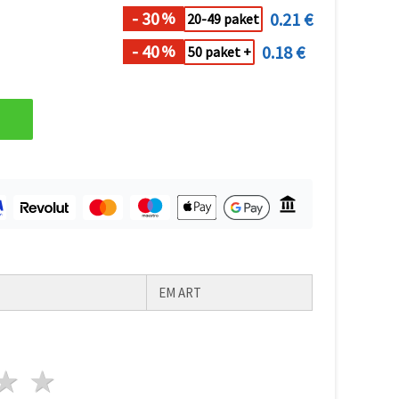
- 30
0.21 €
%
20-49 paket
- 40
0.18 €
%
50 paket +
EM ART
da
vezde
3 zvezde
4 zvezde
5 zvezde