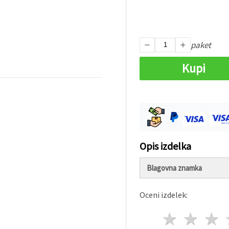
paket
Kupi
Opis izdelka
Blagovna znamka
Oceni izdelek:
1 zvez
2 z