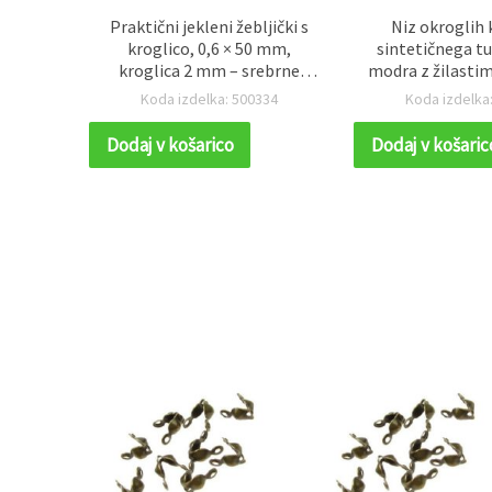
tne
Praktični jekleni žebljički s
Niz okroglih k
čice
kroglico, 0,6 × 50 mm,
sintetičnega tu
ce za
kroglica 2 mm – srebrne
modra z žilasti
0 g
barve, 20 kosov, idealni za
mm, polirane, pr
39
Koda izdelka: 500334
Koda izdelka
DIY in hobi izdelavo nakita
Dodaj v košarico
Dodaj v košaric