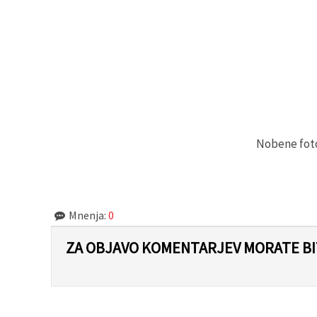
Sprejmi
vse
Nastavitve
Nobene fotog
Mnenja:
0
ZA OBJAVO KOMENTARJEV MORATE BIT