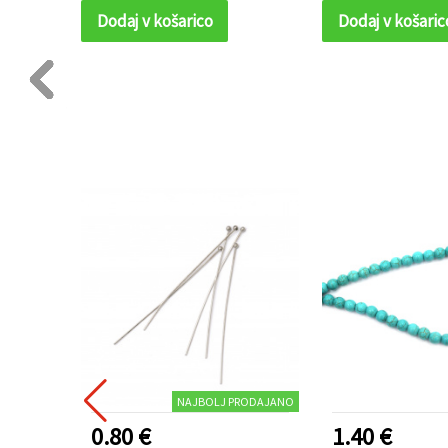
izdelavo nakita
Dodaj v košarico
Dodaj v košaric
NAJBOLJ PRODAJANO
0.80 €
1.40 €