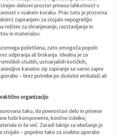
rejen delovni prostor prinese lahkotnost v
n jasnost v vsakem koraku. Prav zato je prozorna
nalnim) zapiranjem za stojalo nepogrešljiv
 rešitev za shranjevanje, razstavljanje in
tov in materialov.
rozornega polietilena, zato omogoča popoln
ez odpiranja ali brskanja. Idealna je za
tniških studiih, ustvarjalnih kotičkih,
 Zanesljivo kanalno zip zapiranje se varno zapre
porabo – brez potrebe po dodatni embalaži ali
praktično organizacijo
asnovana tako, da poenostavi delo in prinese
obne hobi komponente, končne izdelke,
teriale in še več. Zaradi luknje za obešanje jo
 stojalo – popolno tako za osebno uporabo