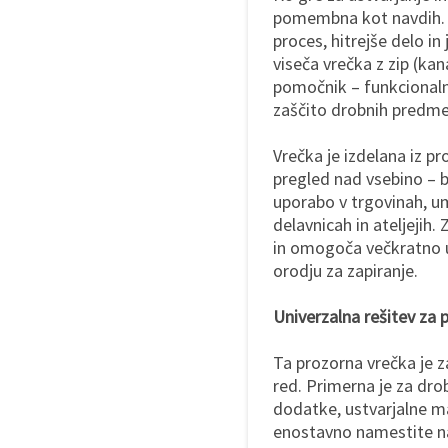
pomembna kot navdih. U
proces, hitrejše delo i
viseča vrečka z zip (ka
pomočnik – funkcionalna
zaščito drobnih predme
Vrečka je izdelana iz p
pregled nad vsebino – br
uporabo v trgovinah, ume
delavnicah in ateljejih.
in omogoča večkratno u
orodju za zapiranje.
Univerzalna rešitev za 
Ta prozorna vrečka je z
red. Primerna je za dr
dodatke, ustvarjalne ma
enostavno namestite na