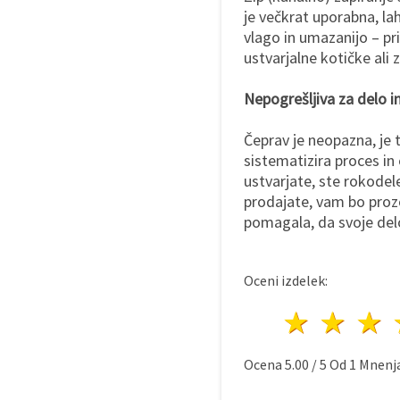
je večkrat uporabna, la
vlago in umazanijo – p
ustvarjalne kotičke ali
Nepogrešljiva za delo i
Čeprav je neopazna, je 
sistematizira proces in
ustvarjate, ste rokodele
prodajate, vam bo prozo
pomagala, da svoje delo
Oceni izdelek:
1 zvez
2 z
Ocena
5.00
/
5
Od
1
Mnenja