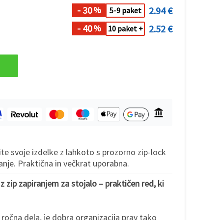
- 30
2.94 €
%
5-9 paket
- 40
2.52 €
%
10 paket +
ite svoje izdelke z lahkoto s prozorno zip-lock
anje. Praktična in večkrat uporabna.
 zip zapiranjem za stojalo – praktičen red, ki
 ročna dela, je dobra organizacija prav tako