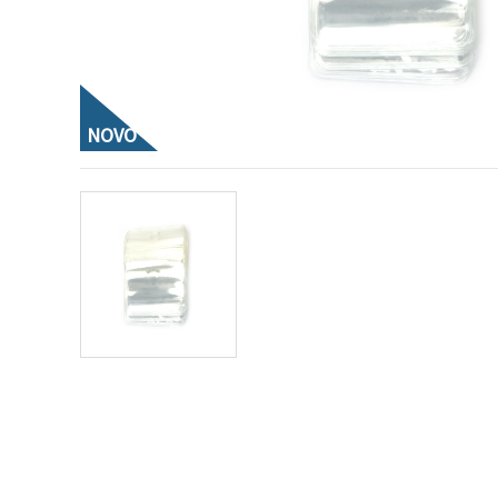
vsebine in
oglase, tudi
s pomočjo
naših
partnerjev
za analitiko
in trženje.
NOVO
S klikom na
»Sprejmi
vse!« se
lahko
strinjate z
uporabo
vseh
piškotkov.
Ali pa v
Nastavitvah
označite
svoje
preference z
izbiro
določene
vrste
piškotkov
in klikom
na gumb
»Shrani«.