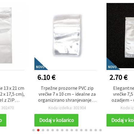
NOVO
NOVO
6.10 €
2.70 €
e 13 x 21 cm
Trpežne prozorne PVC zip
Elegantne
2 x 17,5 cm),
vrečke 7 x 10 cm – idealne za
vrečke 7,5
el z ZIP
organizirano shranjevanje in
ozadjem – 
l), luknja za
razstavljanje ustvarjalnega
in profesi
: 302470
Koda izdelka: 301904
Koda iz
et 10 kosov
materiala, set 100 kosov
za ustvarja
o
Dodaj v košarico
Dodaj v ko