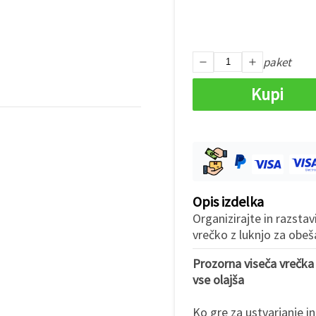
paket
Kupi
Opis izdelka
Organizirajte in razstav
vrečko z luknjo za obeš
Prozorna viseča vrečka z
vse olajša
Ko gre za ustvarjanje in