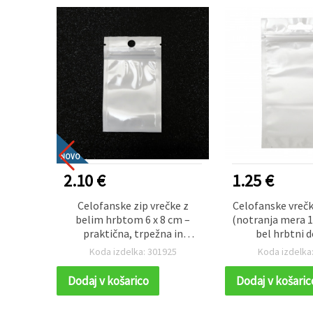
NOVO
2.10 €
1.25 €
 8 x 12
Celofanske zip vrečke z
Celofanske vrečk
roza in
belim hrbtom 6 x 8 cm –
(notranja mera 1
arom,
praktična, trpežna in
bel hrbtni d
v
elegantna embalaža za
zapiranjem (kana
63
Koda izdelka: 301925
Koda izdelka
ustvarjanje, set 100 kosov
obešanje – pak
Dodaj v košarico
Dodaj v košaric