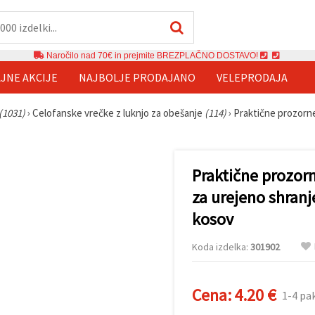
Naročilo nad 70€ in prejmite BREZPLAČNO DOSTAVO!
JNE AKCIJE
NAJBOLJE PRODAJANO
VELEPRODAJA
(1031)
›
Celofanske vrečke z luknjo za obešanje
(114)
›
Praktične prozorne
Praktične prozor
za urejeno shranje
kosov
Koda izdelka:
301902
Cena:
4.20 €
1-4 pa