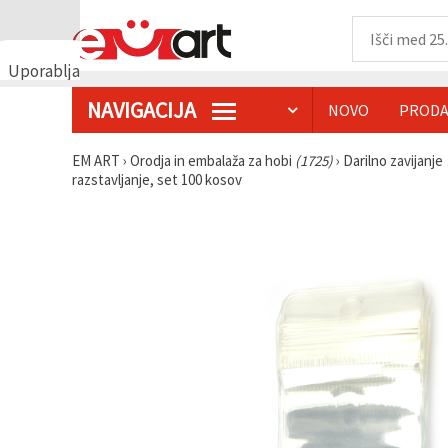
Uporabljamo
piškotke
NAVIGACIJA
NOVO
PRODA
🍪
Uporabljamo
piškotke in
EM ART
›
Orodja in embalaža za hobi
(1725)
›
Darilno zavijanje
podobne
razstavljanje, set 100 kosov
tehnologije,
da
zagotovimo
pravilno
delovanje
spletnega
mesta,
izboljšamo
vašo
uporabniško
izkušnjo ter
z vašim
soglasjem
analiziramo
promet in
prikazujemo
ustreznejše