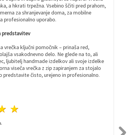
hka, a hkrati trpežna. Vsebino ščiti pred prahom,
rimerna za shranjevanje doma, za mobilne
 za profesionalno uporabo.
n predstavitev
ta vrečka ključni pomočnik – prinaša red,
 olajša vsakodnevno delo. Ne glede na to, ali
c, ljubitelj handmade izdelkov ali svoje izdelke
rna viseča vrečka z zip zapiranjem za stojalo
 predstavite čisto, urejeno in profesionalno.
da
vezde
3 zvezde
4 zvezde
5 zvezde
.