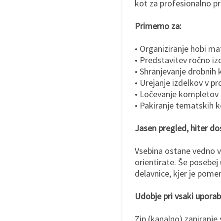
kot za profesionalno pr
Primerno za:
• Organiziranje hobi ma
• Predstavitev ročno i
• Shranjevanje drobnih 
• Urejanje izdelkov v 
• Ločevanje kompletov 
• Pakiranje tematskih k
Jasen pregled, hiter d
Vsebina ostane vedno vid
orientirate. Še posebej 
delavnice, kjer je pomem
Udobje pri vsaki uporab
Zip (kanalno) zapiranje 