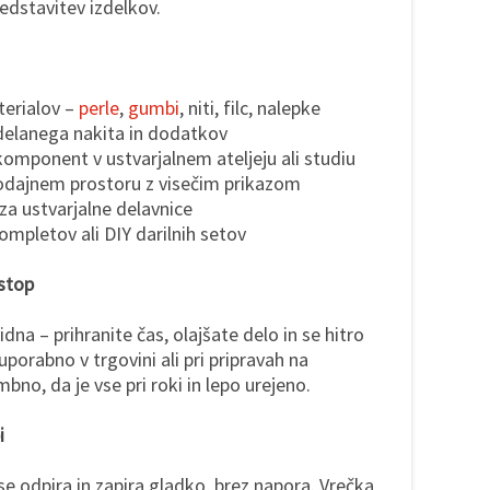
edstavitev izdelkov.
terialov –
perle
,
gumbi
, niti, filc, nalepke
zdelanega nakita in dodatkov
komponent v ustvarjalnem ateljeju ali studiu
prodajnem prostoru z visečim prikazom
za ustvarjalne delavnice
ompletov ali DIY darilnih setov
ostop
na – prihranite čas, olajšate delo in se hitro
uporabno v trgovini ali pri pripravah na
bno, da je vse pri roki in lepo urejeno.
i
se odpira in zapira gladko, brez napora. Vrečka