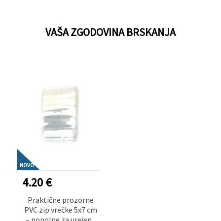
VAŠA ZGODOVINA BRSKANJA
NOVO
4.20 €
Praktične prozorne
PVC zip vrečke 5x7 cm
– popolne za urejeno