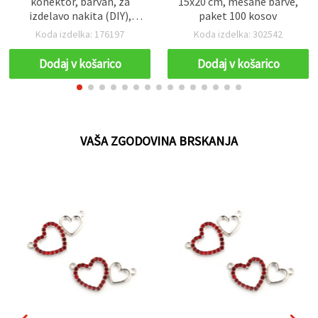
konektor, barvan, za
15x20 cm, mešane barve,
izdelavo nakita (DIY),
paket 100 kosov
22x15x3 mm, luknja 2
Koda izdelka: 176197
Koda izdelka: 302542
mm, srebrne barve – 5
kosov
Dodaj v košarico
Dodaj v košarico
VAŠA ZGODOVINA BRSKANJA