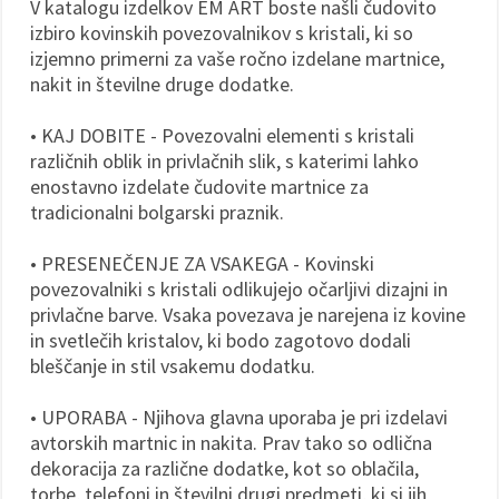
V katalogu izdelkov EM ART boste našli čudovito
izbiro kovinskih povezovalnikov s kristali, ki so
izjemno primerni za vaše ročno izdelane martnice,
nakit in številne druge dodatke.
• KAJ DOBITE - Povezovalni elementi s kristali
različnih oblik in privlačnih slik, s katerimi lahko
enostavno izdelate čudovite martnice za
tradicionalni bolgarski praznik.
• PRESENEČENJE ZA VSAKEGA - Kovinski
povezovalniki s kristali odlikujejo očarljivi dizajni in
privlačne barve. Vsaka povezava je narejena iz kovine
in svetlečih kristalov, ki bodo zagotovo dodali
bleščanje in stil vsakemu dodatku.
• UPORABA - Njihova glavna uporaba je pri izdelavi
avtorskih martnic in nakita. Prav tako so odlična
dekoracija za različne dodatke, kot so oblačila,
torbe, telefoni in številni drugi predmeti, ki si jih