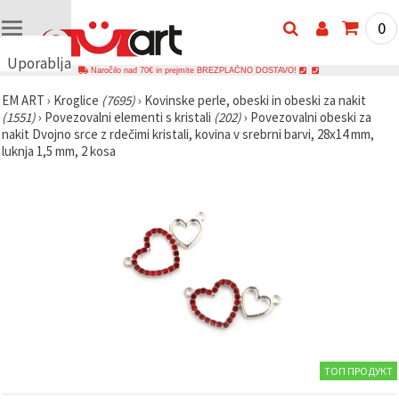
0
Uporabljamo
Naročilo nad 70€ in prejmite BREZPLAČNO DOSTAVO!
piškotke
EM ART
›
Kroglice
(7695)
›
Kovinske perle, obeski in obeski za nakit
🍪
(1551)
›
Povezovalni elementi s kristali
(202)
›
Povezovalni obeski za
Uporabljamo
nakit Dvojno srce z rdečimi kristali, kovina v srebrni barvi, 28x14 mm,
piškotke in
luknja 1,5 mm, 2 kosa
podobne
tehnologije,
da
zagotovimo
pravilno
delovanje
spletnega
mesta,
izboljšamo
vašo
uporabniško
izkušnjo ter
z vašim
soglasjem
analiziramo
promet in
ТОП ПРОДУКТ
prikazujemo
ustreznejše