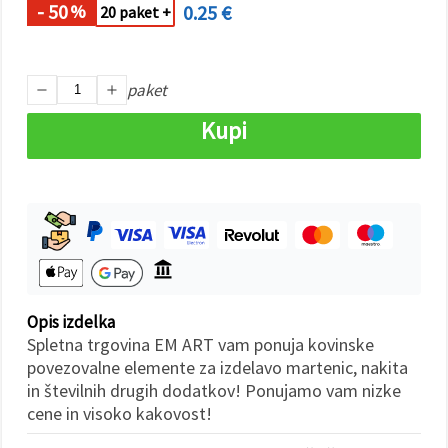
- 50
0.25 €
%
20 paket +
Sprejmi
vse
paket
Nastavitve
Kupi
Opis izdelka
Spletna trgovina EM ART vam ponuja kovinske
povezovalne elemente za izdelavo martenic, nakita
in številnih drugih dodatkov! Ponujamo vam nizke
cene in visoko kakovost!