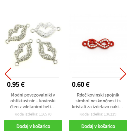
0.95 €
0.60 €
Modni povezovalniki v
Rdeč kovinski spojnik
obliki ustnic – kovinski
simbol neskončnosti s
člen z vdelanimi belimi
kristali za izdelavo nakita,
kristali, 38×20 mm, luknja
25x18x3 mm, luknja 1,5
Koda izdelka: 116570
Koda izdelka: 136229
2,5 mm
mm – 2 kosa
Dodaj v košarico
Dodaj v košarico