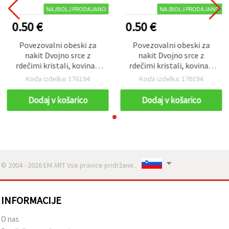
NAJBOLJ PRODAJANO
NAJBOLJ PRODAJANO
0.50 €
0.50 €
Povezovalni obeski za
Povezovalni obeski za
nakit Dvojno srce z
nakit Dvojno srce z
rdečimi kristali, kovina v
rdečimi kristali, kovina v
srebrni barvi, 28x14 mm,
srebrni barvi, 28x14 mm,
Koda izdelka: 176194
Koda izdelka: 176194
luknja 1,5 mm, 2 kosa
luknja 1,5 mm, 2 kosa
Dodaj v košarico
Dodaj v košarico
© 2004 - 2026 EM ART Vse pravice pridržane..
INFORMACIJE
O nas