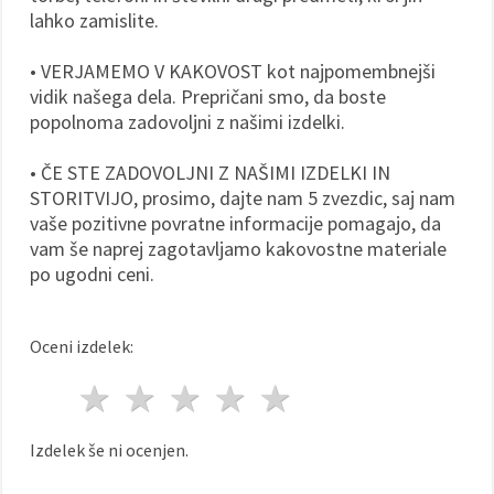
lahko zamislite.
• VERJAMEMO V KAKOVOST kot najpomembnejši
vidik našega dela. Prepričani smo, da boste
popolnoma zadovoljni z našimi izdelki.
• ČE STE ZADOVOLJNI Z NAŠIMI IZDELKI IN
STORITVIJO, prosimo, dajte nam 5 zvezdic, saj nam
vaše pozitivne povratne informacije pomagajo, da
vam še naprej zagotavljamo kakovostne materiale
po ugodni ceni.
Oceni izdelek:
1 zvezda
2 zvezde
3 zvezde
4 zvezde
5 zvezde
Izdelek še ni ocenjen.