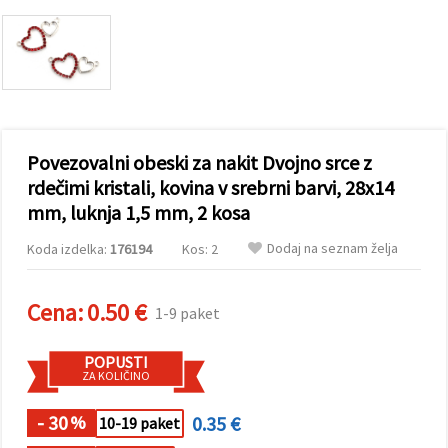
vsebine in
oglase, tudi
s pomočjo
naših
partnerjev
za analitiko
in trženje.
S klikom na
»Sprejmi
Povezovalni obeski za nakit Dvojno srce z
vse!« se
lahko
rdečimi kristali, kovina v srebrni barvi, 28x14
strinjate z
mm, luknja 1,5 mm, 2 kosa
uporabo
vseh
piškotkov.
Dodaj na seznam želja
Koda izdelka:
176194
Kos: 2
Ali pa v
Nastavitvah
označite
svoje
Cena:
0.50 €
1-9 paket
preference z
izbiro
določene
POPUSTI
vrste
ZA KOLIČINO
piškotkov
in klikom
na gumb
- 30
0.35 €
%
10-19 paket
»Shrani«.