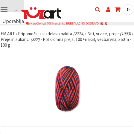
0
Uporabljamo
Naročilo nad 70€ in prejmite BREZPLAČNO DOSTAVO!
piškotke
EM ART
›
Pripomočki za izdelavo nakita
(2774)
›
Niti, vrvice, preje
(1093)
›
🍪
Preje in sukanci
(333)
›
Polikromna preja, 100 % akril, večbarvna, 360 m -
Uporabljamo
100 g
piškotke in
podobne
tehnologije,
da
zagotovimo
pravilno
delovanje
spletnega
mesta,
izboljšamo
vašo
uporabniško
izkušnjo ter
z vašim
soglasjem
analiziramo
promet in
prikazujemo
ustreznejše