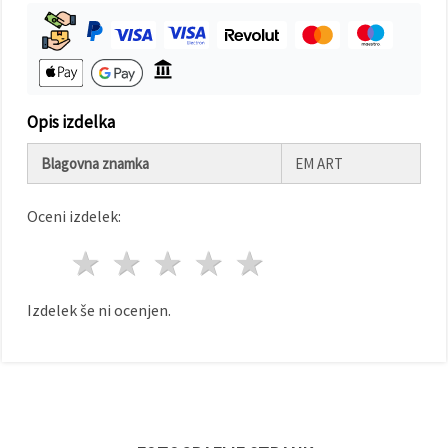
Sprejmi
vse
Nastavitve
Opis izdelka
Blagovna znamka
EM ART
Oceni izdelek:
1 zvezda
2 zvezde
3 zvezde
4 zvezde
5 zvezde
Izdelek še ni ocenjen.