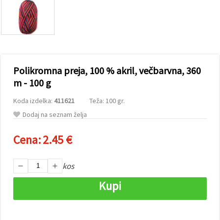
vsebine in
oglase, tudi
s pomočjo
naših
partnerjev
za analitiko
in trženje.
S klikom na
Polikromna preja, 100 % akril, večbarvna, 360
»Sprejmi
vse!« se
m - 100 g
lahko
strinjate z
Koda izdelka:
411621
Teža: 100 gr.
uporabo
vseh
Dodaj na seznam želja
piškotkov.
Ali pa v
Nastavitvah
Cena:
2.45 €
označite
svoje
preference z
kos
izbiro
določene
vrste
Kupi
piškotkov
in klikom
na gumb
»Shrani«.