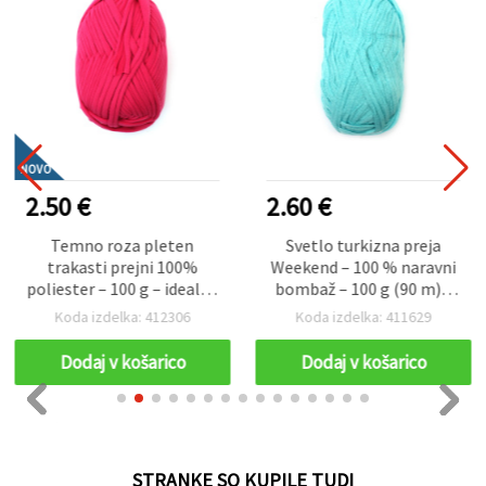
NOVO
2.50 €
2.60 €
Temno roza pleten
Svetlo turkizna preja
trakasti prejni 100%
Weekend – 100 % naravni
poliester – 100 g – idealna
bombaž – 100 g (90 m) –
za kvačkanje, pletenje in
idealna za lahkotno
Koda izdelka: 412306
Koda izdelka: 411629
ustvarjalne DIY projekte
pletenje, kvačkanje in
poletne ustvarjalne
Dodaj v košarico
Dodaj v košarico
projekte
STRANKE SO KUPILE TUDI