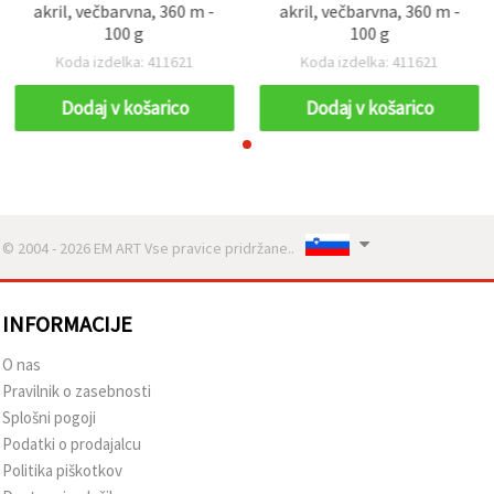
akril, večbarvna, 360 m -
akril, večbarvna, 360 m -
100 g
100 g
Koda izdelka: 411621
Koda izdelka: 411621
Dodaj v košarico
Dodaj v košarico
© 2004 - 2026 EM ART Vse pravice pridržane..
INFORMACIJE
O nas
Pravilnik o zasebnosti
Splošni pogoji
Podatki o prodajalcu
Politika piškotkov