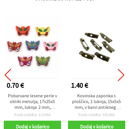
0.70 €
1.40 €
Pobarvane lesene perle v
Kovinska zaponka s
obliki metulja, 17x25x5
ploščico, 1 luknja, 15x5x5
mm, luknja: 2 mm,
mm, v barvi antiknega
mešane barve MIX – 10
brona – 50 kosov
Koda izdelka: 122064
Koda izdelka: 501466
kos
Dodaj v košarico
Dodaj v košarico