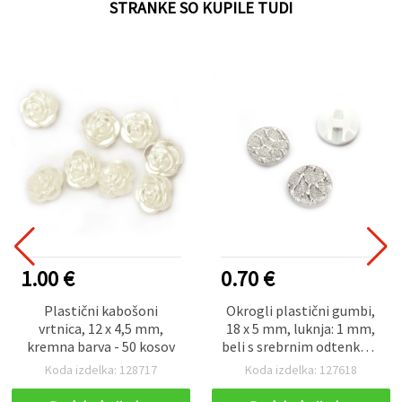
STRANKE SO KUPILE TUDI
1.00 €
0.70 €
Plastični kabošoni
Okrogli plastični gumbi,
vrtnica, 12 x 4,5 mm,
18 x 5 mm, luknja: 1 mm,
kremna barva - 50 kosov
beli s srebrnim odtenkom
- 10 kosov
Koda izdelka: 128717
Koda izdelka: 127618