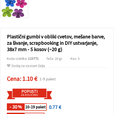
vsebine in
oglase, tudi
s pomočjo
naših
partnerjev
za analitiko
in trženje.
S klikom na
Plastični gumbi v obliki cvetov, mešane barve,
»Sprejmi
vse!« se
za šivanje, scrapbooking in DIY ustvarjanje,
lahko
38x7 mm - 5 kosov (~20 g)
strinjate z
uporabo
vseh
Koda izdelka:
123771
Teža: 20 gr.
Kos: 5
piškotkov.
Ali pa v
Dodaj na seznam želja
Nastavitvah
označite
Cena:
1.10 €
svoje
1-9 paket
preference z
izbiro
določene
POPUSTI
vrste
ZA KOLIČINO
piškotkov
in klikom
- 30
0.77 €
na gumb
%
10-19 paket
»Shrani«.