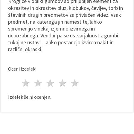
Kroglice v obliki gumbov so priljubljen element za
okrasitev in okrasitev bluz, klobukov, čevljev, torb in
številnih drugih predmetov za privlačen videz. Vsak
predmet, na katerega jih namestite, lahko
spremenijo v nekaj izjemno izvirnega in
nepozabnega. Vendar pa se ustvarjalnost z gumbi
tukaj ne ustavi. Lahko postanejo izviren nakit in
različni okraski.
Oceni izdelek:
1 zvezda
2 zvezde
3 zvezde
4 zvezde
5 zvezde
Izdelek še ni ocenjen.