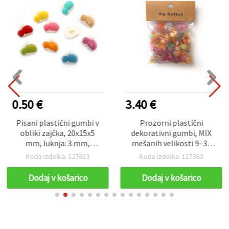
0.50 €
3.40 €
Pisani plastični gumbi v
Prozorni plastični
obliki zajčka, 20x15x5
dekorativni gumbi, MIX
mm, luknja: 3 mm,
mešanih velikosti 9–35
mešane barve (MIX) - 10
mm, 150 g
Koda izdelka: 127613
Koda izdelka: 127363
kosov
Dodaj v košarico
Dodaj v košarico