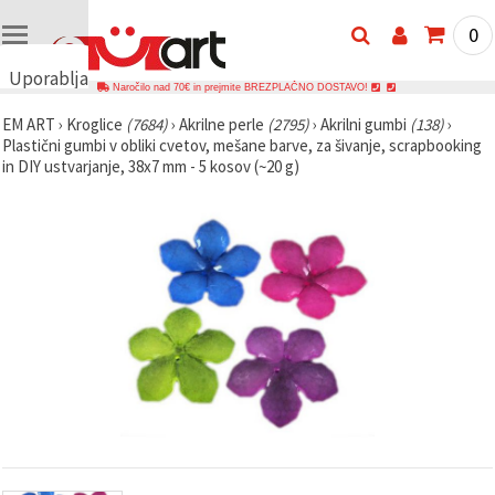
0
Uporabljamo
Naročilo nad 70€ in prejmite BREZPLAČNO DOSTAVO!
piškotke
EM ART
›
Kroglice
(7684)
›
Akrilne perle
(2795)
›
Akrilni gumbi
(138)
›
🍪
Plastični gumbi v obliki cvetov, mešane barve, za šivanje, scrapbooking
Uporabljamo
in DIY ustvarjanje, 38x7 mm - 5 kosov (~20 g)
piškotke in
podobne
tehnologije,
da
zagotovimo
pravilno
delovanje
spletnega
mesta,
izboljšamo
vašo
uporabniško
izkušnjo ter
z vašim
soglasjem
analiziramo
promet in
prikazujemo
ustreznejše