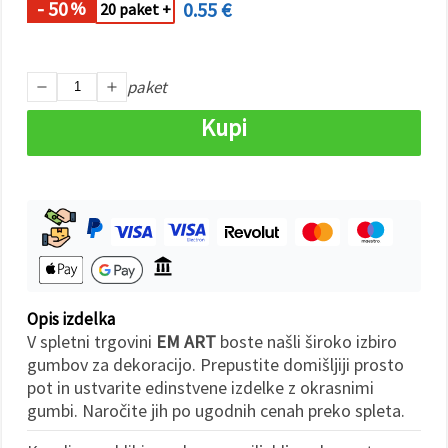
- 50
0.55 €
%
20 paket +
Sprejmi
vse
paket
Nastavitve
Kupi
Opis izdelka
V spletni trgovini
EM ART
boste našli široko izbiro
gumbov za dekoracijo. Prepustite domišljiji prosto
pot in ustvarite edinstvene izdelke z okrasnimi
gumbi. Naročite jih po ugodnih cenah preko spleta.