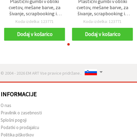
Plastični gumbi v obliki
Plastični gumbi v obliki
cvetov, mešane barve, za
cvetov, mešane barve, za
šivanje, scrapbooking in
šivanje, scrapbooking in
DIY ustvarjanje, 38x7 mm -
DIY ustvarjanje, 38x7 mm -
Koda izdelka: 123771
Koda izdelka: 123771
5 kosov (~20 g)
5 kosov (~20 g)
Dodaj v košarico
Dodaj v košarico
© 2004 - 2026 EM ART Vse pravice pridržane..
INFORMACIJE
O nas
Pravilnik o zasebnosti
Splošni pogoji
Podatki o prodajalcu
Politika piškotkov