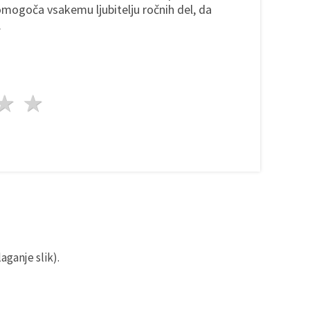
 omogoča vsakemu ljubitelju ročnih del, da
.
da
vezde
3 zvezde
4 zvezde
5 zvezde
aganje slik).