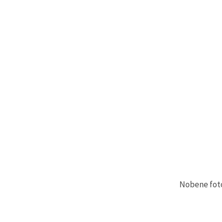
Sprejmi
vse
Nastavitve
Nobene fotog