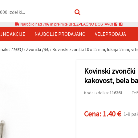
Naročilo nad 70€ in prejmite BREZPLAČNO DOSTAVO!
JNE AKCIJE
NAJBOLJE PRODAJANO
VELEPRODAJA
 nakit
(1551)
›
Zvončki
(64)
›
Kovinski zvončki 10 x 12 mm, luknja 2 mm, vr
Kovinski zvončki
kakovost, bela ba
Koda izdelka:
116361
Tež
Cena:
1.40 €
1-9 pa