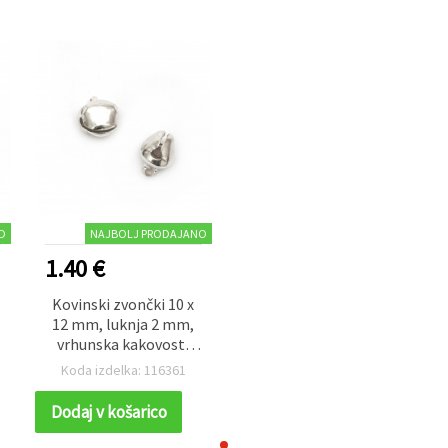
O
NAJBOLJ PRODAJANO
1.40 €
Kovinski zvončki 10 x
12 mm, luknja 2 mm,
vrhunska kakovost,
bela barva – 50 kosov
Koda izdelka: 116361
Dodaj v košarico