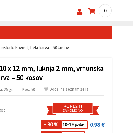
0
hunska kakovost, bela barva – 50 kosov
 10 x 12 mm, luknja 2 mm, vrhunska
rva – 50 kosov
Dodaj na seznam želja
a: 25 gr.
Kos: 50
POPUSTI
ket
ZA KOLIČINO
- 30
0.98 €
%
10-19 paket