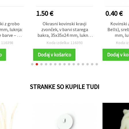
1.50 €
0.40 €
ki z grobo
Okrasni kovinski kravji
Kovinski 
 mm, luknja:
zvonček, v barvi starega
Bells), sre
 barve – 10
bakra, 35x35x24 mm, luknja
mm, lu
v
14 mm
premium
: 116398
Koda izdelka: 116393
Koda iz
izdelavo
ustvarja
o
Dodaj v košarico
Dodaj v ko
STRANKE SO KUPILE TUDI