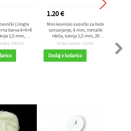
1.20 €
1.70
zvončki (Jingle
Mini kovinski zvončki za hobi
Kovi
brna barva 6×6×8
ustvarjanje, 6 mm, metalik
zvončk
knja 1,5 mm,
rdeča, luknja 1,5 mm, 20
× 13,5 
 kakovost za
kosov – DIY izdelava nakita,
delka: 106110
Koda izdelka: 116335
K
 nakita in DIY
šivanje in božične dekoracije
nje – 50 kosov
šarico
Dodaj v košarico
Dodaj