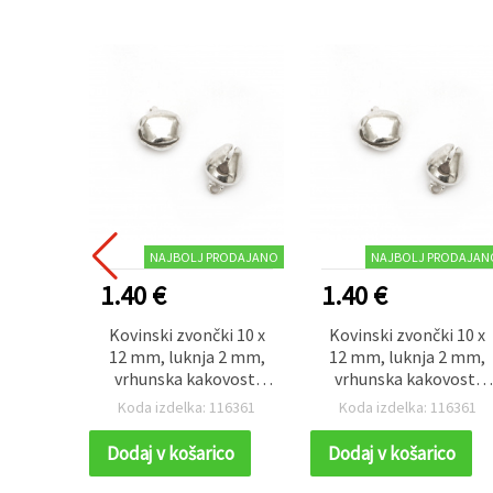
NAJBOLJ PRODAJANO
NAJBOLJ PRODAJAN
1.40 €
1.40 €
Kovinski zvončki 10 x
Kovinski zvončki 10 x
12 mm, luknja 2 mm,
12 mm, luknja 2 mm,
vrhunska kakovost,
vrhunska kakovost,
bela barva – 50 kosov
bela barva – 50 kosov
Koda izdelka: 116361
Koda izdelka: 116361
Dodaj v košarico
Dodaj v košarico