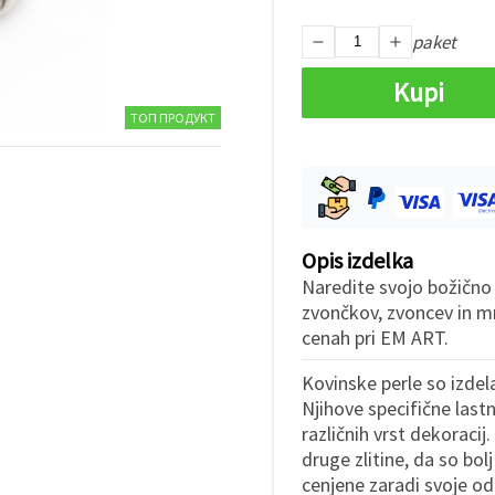
paket
Kupi
ТОП ПРОДУКТ
Opis izdelka
Naredite svojo božično 
zvončkov, zvoncev in m
cenah pri EM ART.
Kovinske perle so izde
Njihove specifične lastn
različnih vrst dekoracij.
druge zlitine, da so bolj
cenjene zaradi svoje od