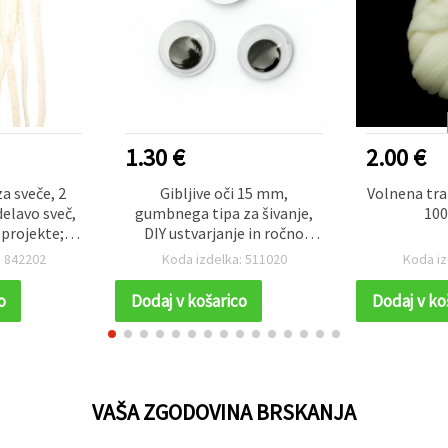
1.30 €
2.00 €
a sveče, 2
Gibljive oči 15 mm,
Volnena tra
delavo sveč,
gumbnega tipa za šivanje,
100
 projekte;
DIY ustvarjanje in ročno
rafinski in
izdelane dodatke – 20 kosov
: 842202
Koda izdelka: 511020
Koda iz
to in varno
je
o
Dodaj v košarico
Dodaj v ko
VAŠA ZGODOVINA BRSKANJA