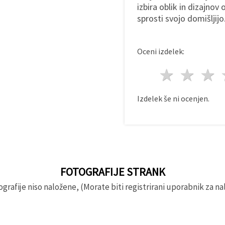
izbira oblik in dizajnov
sprosti svojo domišljijo
Oceni izdelek:
1 zvez
2 z
Izdelek še ni ocenjen.
FOTOGRAFIJE STRANK
rafije niso naložene, (Morate biti registrirani uporabnik za nal