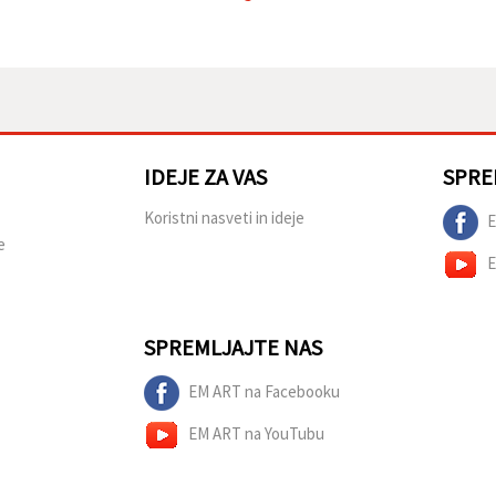
IDEJE ZA VAS
SPRE
Koristni nasveti in ideje
E
e
E
SPREMLJAJTE NAS
EM ART na Facebooku
EM ART na YouTubu