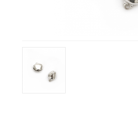
vsebine in
oglase, tudi
s pomočjo
naših
partnerjev
za analitiko
in trženje.
S klikom na
»Sprejmi
vse!« se
lahko
strinjate z
uporabo
vseh
piškotkov.
Ali pa v
Nastavitvah
označite
svoje
preference z
izbiro
določene
vrste
piškotkov
in klikom
na gumb
»Shrani«.