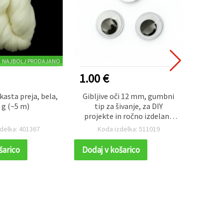
NAJBOLJ PRODAJANO
1.00 €
0.40
kasta preja, bela,
Gibljive oči 12 mm, gumbni
Filc za
 g (~5 m)
tip za šivanje, za DIY
A4 
projekte in ročno izdelane
dodatke - 20 kosov
delka: 401367
Koda izdelka: 511019
K
šarico
Dodaj v košarico
Dodaj