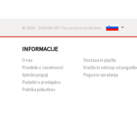
© 2004 - 2026 EM ART Vse pravice pridržane..
INFORMACIJE
O nas
Dostava in plačilo
Pravilnik o zasebnosti
Vračilo in odstop od pogodb
Splošni pogoji
Pogosta vprašanja
Podatki o prodajalcu
Politika piškotkov