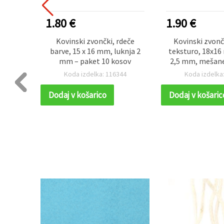
1.80 €
1.90 €
ki –
Kovinski zvončki, rdeče
Kovinski zvonč
nja 1,5
barve, 15 x 16 mm, luknja 2
teksturo, 18x16
e – 10
mm – paket 10 kosov
2,5 mm, mešane
koso
52
Koda izdelka: 116344
Koda izdelka
Dodaj v košarico
Dodaj v košaric