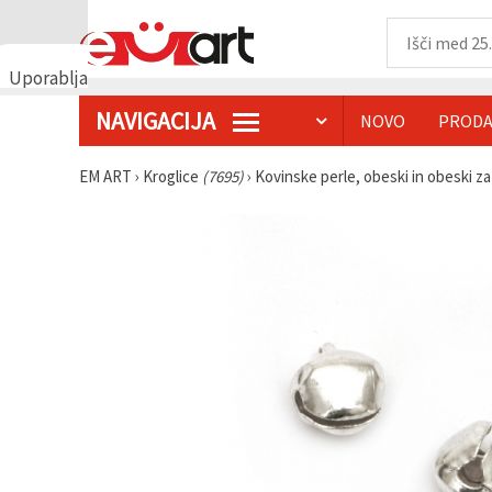
Uporabljamo
piškotke
NAVIGACIJA
NOVO
PRODA
🍪
Uporabljamo
piškotke in
EM ART
›
Kroglice
(7695)
›
Kovinske perle, obeski in obeski za
podobne
tehnologije,
da
zagotovimo
pravilno
delovanje
spletnega
mesta,
izboljšamo
vašo
uporabniško
izkušnjo ter
z vašim
soglasjem
analiziramo
promet in
prikazujemo
ustreznejše