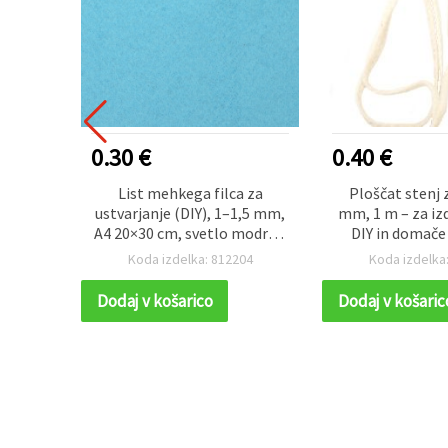
0.30 €
0.40 €
i z
List mehkega filca za
Ploščat stenj z
cijo,
ustvarjanje (DIY), 1–1,5 mm,
mm, 1 m – za iz
x55 mm,
A4 20×30 cm, svetlo modra –
DIY in domače
v
1 kos
primeren za pa
17
Koda izdelka: 812204
Koda izdelka
sojin vosek; čis
goren
Dodaj v košarico
Dodaj v košaric