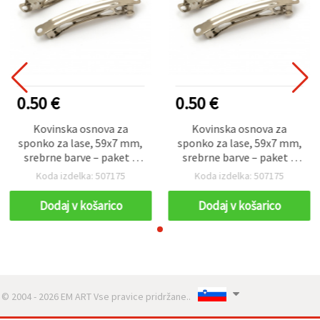
0.50 €
0.50 €
Kovinska osnova za
Kovinska osnova za
sponko za lase, 59x7 mm,
sponko za lase, 59x7 mm,
srebrne barve – paket 5
srebrne barve – paket 5
kosov
kosov
Koda izdelka: 507175
Koda izdelka: 507175
Dodaj v košarico
Dodaj v košarico
© 2004 - 2026 EM ART Vse pravice pridržane..