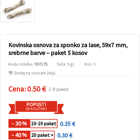
vsebine in
oglase, tudi
s pomočjo
naših
partnerjev
za analitiko
in trženje.
S klikom na
Kovinska osnova za sponko za lase, 59x7 mm,
»Sprejmi
vse!« se
srebrne barve – paket 5 kosov
lahko
strinjate z
Koda izdelka:
507175
Teža: 9 gr.
Kos: 5
uporabo
vseh
Dodaj na seznam želja
piškotkov.
Ali pa v
Nastavitvah
Cena:
0.50 €
1-9 paket
označite
svoje
preference z
POPUSTI
izbiro
ZA KOLIČINO
določene
vrste
piškotkov
- 30
0.35 €
%
10-19 paket
in klikom
na gumb
- 40
0.30 €
%
20 paket +
»Shrani«.