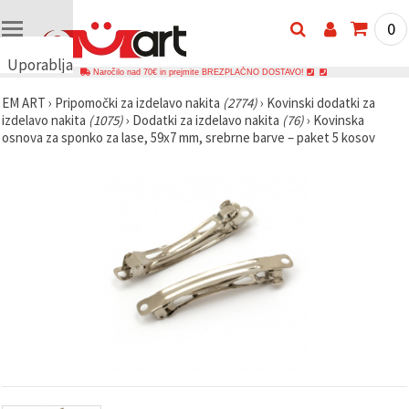
0
Uporabljamo
Naročilo nad 70€ in prejmite BREZPLAČNO DOSTAVO!
piškotke
EM ART
›
Pripomočki za izdelavo nakita
(2774)
›
Kovinski dodatki za
🍪
izdelavo nakita
(1075)
›
Dodatki za izdelavo nakita
(76)
›
Kovinska
Uporabljamo
osnova za sponko za lase, 59x7 mm, srebrne barve – paket 5 kosov
piškotke in
podobne
tehnologije,
da
zagotovimo
pravilno
delovanje
spletnega
mesta,
izboljšamo
vašo
uporabniško
izkušnjo ter
z vašim
soglasjem
analiziramo
promet in
prikazujemo
ustreznejše