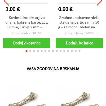
1.00 €
0.60 €
Kovinski konektorji za
Živahne enobarvne rdeče
uhane, bakrene barve, 20 x
steklene perle, 3 mm, 50
19 mm, luknja 2 mm – 50
g – za ročno izdelan nakit,
kosov | DIY material za
praznične motive in
Koda izdelka: 501556
Koda izdelka: 104009
izdelavo nakita, brez
unikatne DIY kreacije
niklja (NF)
Dodaj v košarico
Dodaj v košarico
VAŠA ZGODOVINA BRSKANJA