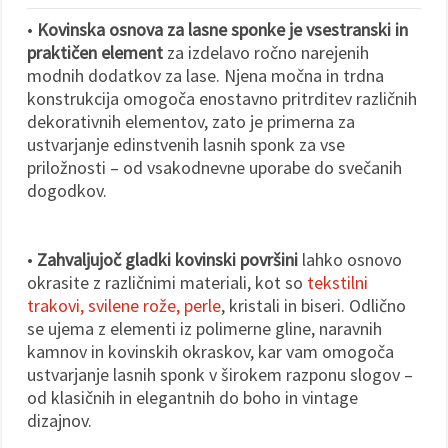
•
Kovinska osnova za lasne sponke je vsestranski in
praktičen element
za izdelavo ročno narejenih
modnih dodatkov za lase. Njena močna in trdna
konstrukcija omogoča enostavno pritrditev različnih
dekorativnih elementov, zato je primerna za
ustvarjanje edinstvenih lasnih sponk za vse
priložnosti – od vsakodnevne uporabe do svečanih
dogodkov.
•
Zahvaljujoč gladki kovinski površini
lahko osnovo
okrasite z različnimi materiali, kot so
tekstilni
trakovi, svilene rože, perle
, kristali in biseri. Odlično
se ujema z elementi iz polimerne gline, naravnih
kamnov in kovinskih okraskov, kar vam omogoča
ustvarjanje lasnih sponk v širokem razponu slogov –
od klasičnih in elegantnih do boho in vintage
dizajnov.