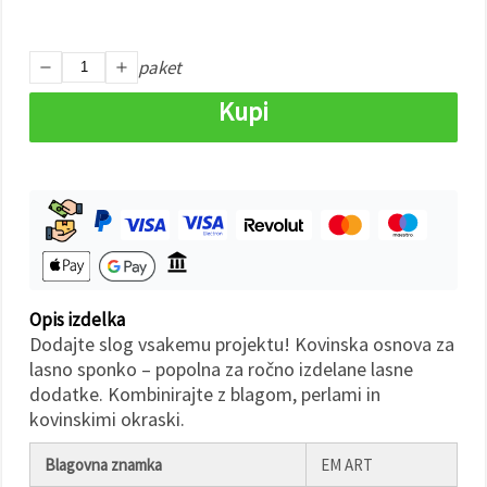
Sprejmi
paket
vse
Kupi
Nastavitve
Opis izdelka
Dodajte slog vsakemu projektu! Kovinska osnova za
lasno sponko – popolna za ročno izdelane lasne
dodatke. Kombinirajte z blagom, perlami in
kovinskimi okraski.
Blagovna znamka
EM ART