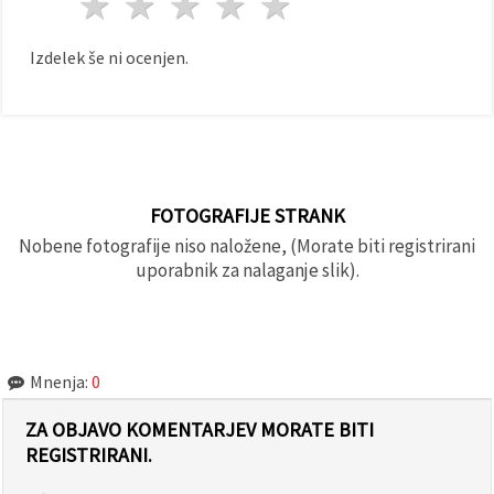
1 zvezda
2 zvezde
3 zvezde
4 zvezde
5 zvezde
Izdelek še ni ocenjen.
FOTOGRAFIJE STRANK
Nobene fotografije niso naložene, (Morate biti registrirani
uporabnik za nalaganje slik).
Mnenja:
0
ZA OBJAVO KOMENTARJEV MORATE BITI
REGISTRIRANI.