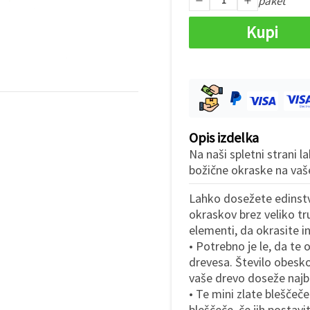
paket
Kupi
Opis izdelka
Na naši spletni strani l
božične okraske na va
Lahko dosežete edinstve
okraskov brez veliko t
elementi, da okrasite i
• Potrebno je le, da te 
drevesa. Število obesko
vaše drevo doseže najbo
• Te mini zlate bleščeče
bleščeče, če jih postavi