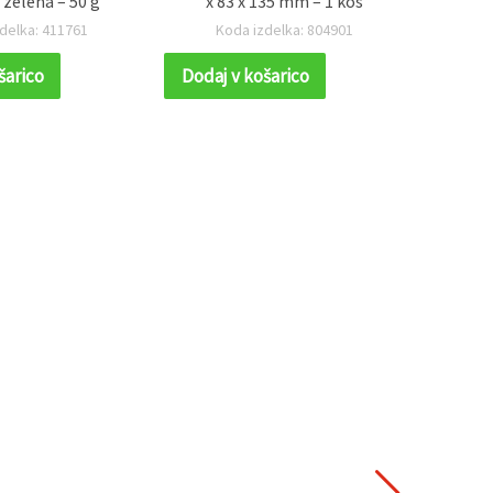
 zelena – 50 g
x 83 x 135 mm – 1 kos
28x
delka: 411761
Koda izdelka: 804901
K
šarico
Dodaj v košarico
Dodaj