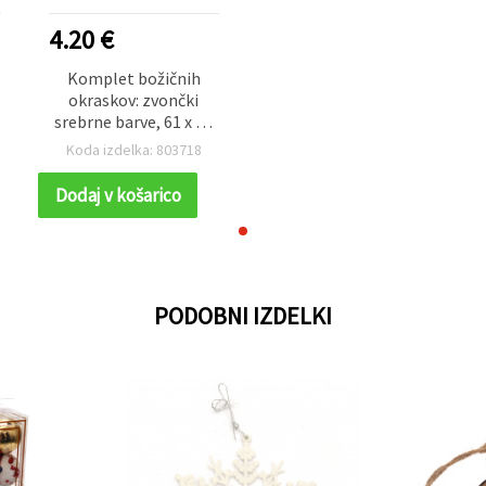
4.20 €
Komplet božičnih
okraskov: zvončki
srebrne barve, 61 x 39
mm – paket 10 kosov
Koda izdelka: 803718
Dodaj v košarico
PODOBNI IZDELKI