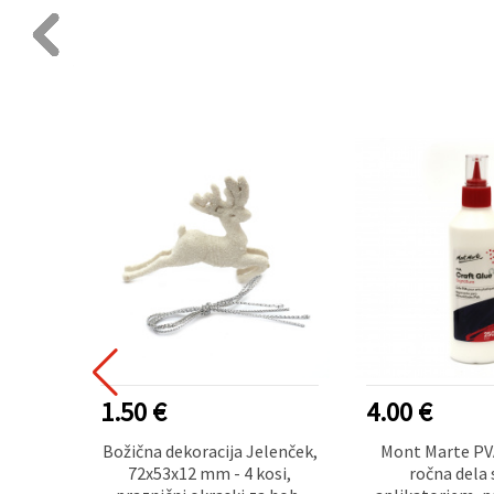
1.50 €
4.00 €
gle z
Božična dekoracija Jelenček,
Mont Marte PVA
6 mm,
72x53x12 mm - 4 kosi,
ročna dela 