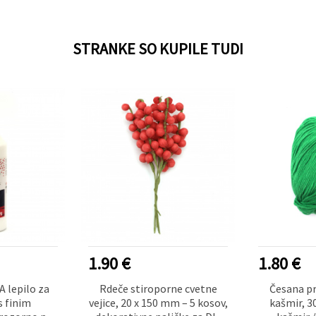
STRANKE SO KUPILE TUDI
1.90 €
1.80 €
 lepilo za
Rdeče stiroporne cvetne
Česana pr
s finim
vejice, 20 x 150 mm – 5 kosov,
kašmir, 3