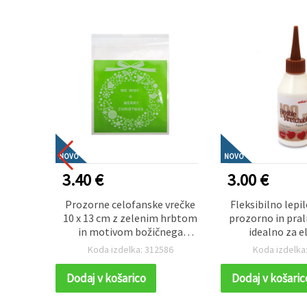
NOVO
NOVO
3.00 €
0.80 €
 vrečke
Fleksibilno lepilo za tekstil,
Elegantna boži
 hrbtom
prozorno in pralno, 100 ml –
vrečka 29 × 42 
nega
idealno za elastične
material s sne
osov
materiale, popravila in
satenastim 
86
Koda izdelka: 516627
Koda izdelka
ustvarjalne šivalne projekte
popolna za prazn
(hobi & ustvarjanje)
okrasitev in
Dodaj v košarico
Dodaj v košaric
pakiranje 