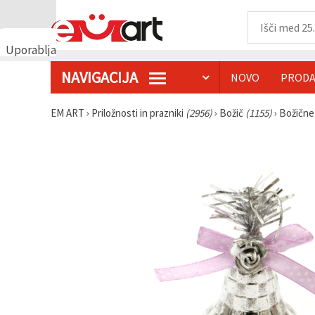
Uporabljamo
piškotke
NAVIGACIJA
NOVO
PRODA
🍪
Uporabljamo
piškotke in
EM ART
›
Priložnosti in prazniki
(2956)
›
Božič
(1155)
›
Božične
podobne
tehnologije,
da
zagotovimo
pravilno
delovanje
spletnega
mesta,
izboljšamo
vašo
uporabniško
izkušnjo ter
z vašim
soglasjem
analiziramo
promet in
prikazujemo
ustreznejše