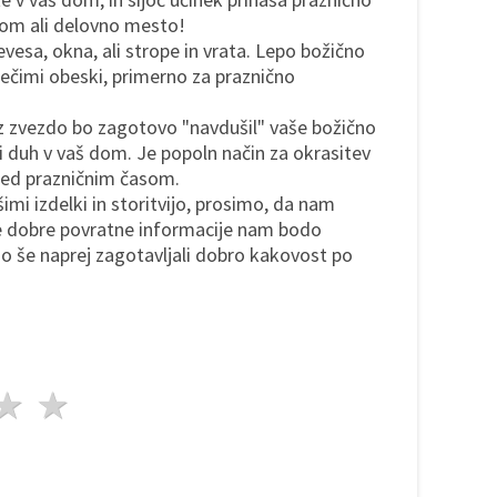
dom ali delovno mesto!
evesa, okna, ali strope in vrata. Lepo božično
ečimi obeski, primerno za praznično
 z zvezdo bo zagotovo "navdušil" vaše božično
ni duh v vaš dom. Je popoln način za okrasitev
 med prazničnim časom.
šimi izdelki in storitvijo, prosimo, da nam
še dobre povratne informacije nam bodo
še naprej zagotavljali dobro kakovost po
da
vezde
3 zvezde
4 zvezde
5 zvezde