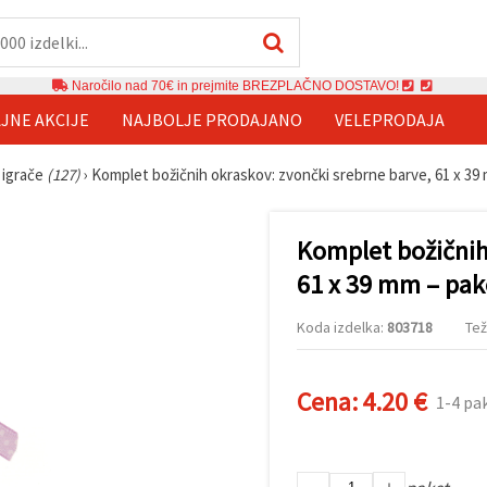
Naročilo nad 70€ in prejmite BREZPLAČNO DOSTAVO!
JNE AKCIJE
NAJBOLJE PRODAJANO
VELEPRODAJA
 igrače
(127)
›
Komplet božičnih okraskov: zvončki srebrne barve, 61 x 39
Komplet božičnih
61 x 39 mm – pak
Koda izdelka:
803718
Tež
Cena:
4.20 €
1-4 pa