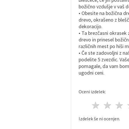
božično vzdušje v vaš 
• Obesite na božična dr
drevo, okrašeno z blešč
dekoracijo.
• Ta brezčasni okrasek
drevo in prinesel božič
različnih mest po hiši
• Če ste zadovoljni z na
podelite 5 zvezdic. Va
pomagale, da vam bomo 
ugodni ceni.
Oceni izdelek:
1 zvez
2 z
Izdelek še ni ocenjen.