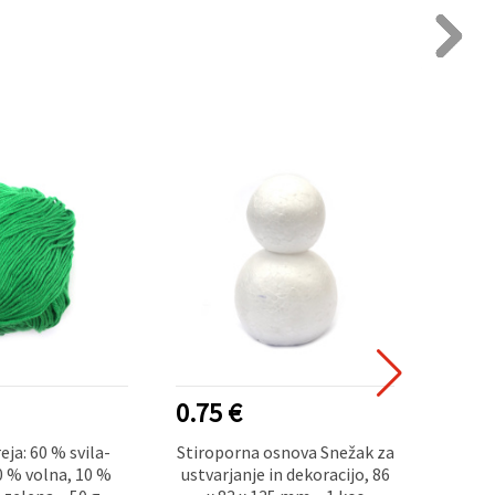
0.75 €
0.70
eja: 60 % svila-
Stiroporna osnova Snežak za
Lese
0 % volna, 10 %
ustvarjanje in dekoracijo, 86
zvezd