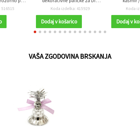
prozorno po
dekorativne paličke za DIY
kašmir /
250 g
ročno ustvarjanje, poročno
: 516515
Koda izdelka: 415929
Koda iz
in domačo dekoracijo
o
Dodaj v košarico
Dodaj v ko
VAŠA ZGODOVINA BRSKANJA