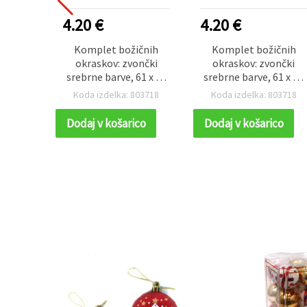
4.20 €
4.20 €
Komplet božičnih
Komplet božičnih
okraskov: zvončki
okraskov: zvončki
srebrne barve, 61 x 39
srebrne barve, 61 x 39
mm – paket 10 kosov
mm – paket 10 kosov
Koda izdelka: 803718
Koda izdelka: 803718
Dodaj v košarico
Dodaj v košarico