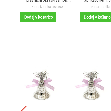
let 6
praznični okraski za hobi
aplikatorjem, 
ustvarjanje
sušenju – 
39
Koda izdelka: 803890
Koda izdelka
Dodaj v košarico
Dodaj v košaric