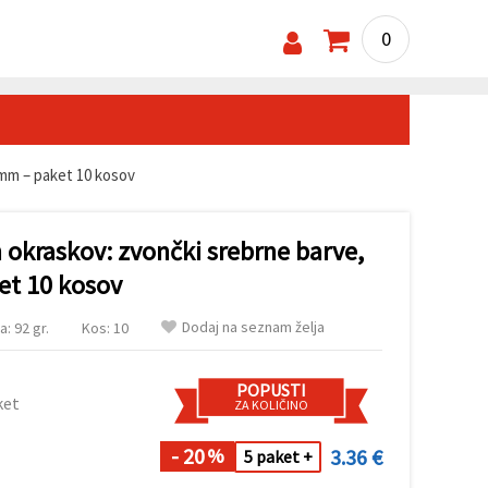
0
 mm – paket 10 kosov
 okraskov: zvončki srebrne barve,
et 10 kosov
Dodaj na seznam želja
a: 92 gr.
Kos: 10
POPUSTI
ket
ZA KOLIČINO
- 20
3.36 €
%
5 paket +