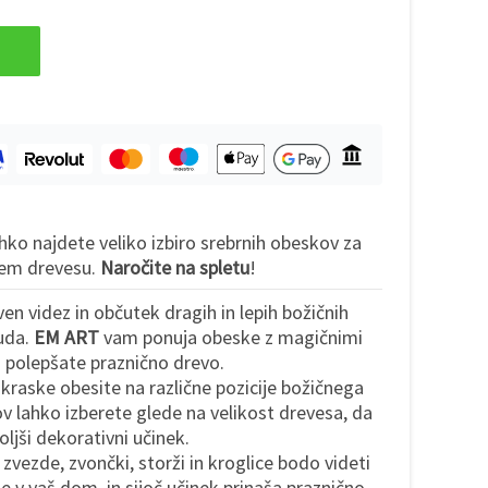
ahko najdete veliko izbiro srebrnih obeskov za
šem drevesu.
Naročite na spletu
!
n videz in občutek dragih in lepih božičnih
ruda.
EM ART
vam ponuja obeske z magičnimi
n polepšate praznično drevo.
okraske obesite na različne pozicije božičnega
v lahko izberete glede na velikost drevesa, da
ljši dekorativni učinek.
 zvezde, zvončki, storži in kroglice bodo videti
te v vaš dom, in sijoč učinek prinaša praznično