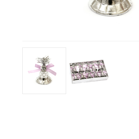
vsebine in
oglase, tudi
s pomočjo
naših
partnerjev
za analitiko
in trženje.
S klikom na
»Sprejmi
vse!« se
lahko
strinjate z
uporabo
vseh
piškotkov.
Ali pa v
Nastavitvah
označite
svoje
preference z
izbiro
določene
vrste
piškotkov
in klikom
na gumb
»Shrani«.