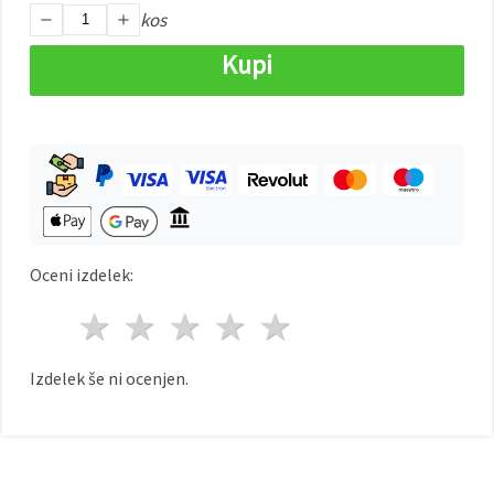
kos
Sprejmi
Kupi
vse
Nastavitve
Oceni izdelek:
1 zvezda
2 zvezde
3 zvezde
4 zvezde
5 zvezde
Izdelek še ni ocenjen.