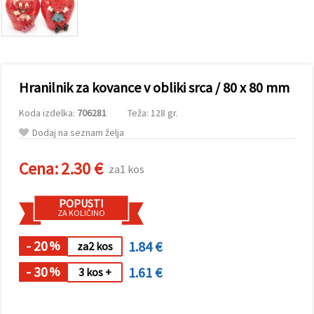
vsebine in
oglase, tudi
s pomočjo
naših
partnerjev
za analitiko
in trženje.
Hranilnik za kovance v obliki srca / 80 x 80 mm
S klikom na
»Sprejmi
Koda izdelka:
706281
Teža: 128 gr.
vse!« se
lahko
Dodaj na seznam želja
strinjate z
uporabo
vseh
Cena:
2.30 €
za1 kos
piškotkov.
Ali pa v
Nastavitvah
POPUSTI
označite
ZA KOLIČINO
svoje
preference z
izbiro
- 20
1.84 €
%
za2 kos
določene
vrste
- 30
1.61 €
piškotkov
%
3 kos +
in klikom
na gumb
»Shrani«.