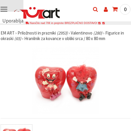
0
Uporabljamo
Naročilo nad 70€ in prejmite BREZPLAČNO DOSTAVO!
piškotke
EM ART
›
Priložnosti in prazniki
(2953)
›
Valentinovo
(280)
›
Figurice in
🍪
okraski
(65)
›
Hranilnik za kovance v obliki srca / 80 x 80 mm
Uporabljamo
piškotke in
podobne
tehnologije,
da
zagotovimo
pravilno
delovanje
spletnega
mesta,
izboljšamo
vašo
uporabniško
izkušnjo ter
z vašim
soglasjem
analiziramo
promet in
prikazujemo
ustreznejše