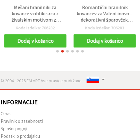
Mešani hranilniki za
Romantični hranilnik
kovance v obliki srca z
kovancev za Valentinovo –
živalskim motivom za
dekorativni šparovček,
Valentinovo
darilo
Koda izdelka: 706282
Koda izdelka: 706283
Dodaj v košarico
Dodaj v košarico
© 2004 - 2026 EM ART Vse pravice pridržane..
INFORMACIJE
O nas
Pravilnik o zasebnosti
Splošni pogoji
Podatki o prodajalcu