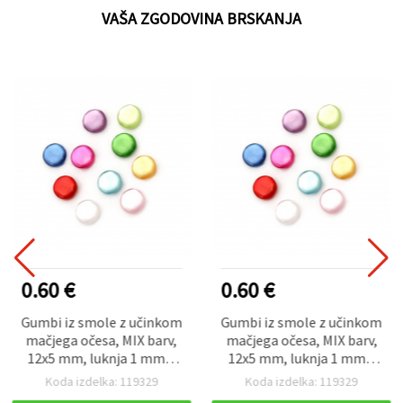
VAŠA ZGODOVINA BRSKANJA
0.60 €
0.60 €
Gumbi iz smole z učinkom
Gumbi iz smole z učinkom
mačjega očesa, MIX barv,
mačjega očesa, MIX barv,
12x5 mm, luknja 1 mm –
12x5 mm, luknja 1 mm –
20 kosov
20 kosov
Koda izdelka: 119329
Koda izdelka: 119329