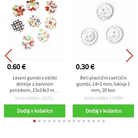
0.60 €
0.30 €
Leseni gumbi v obliki
Beli plastični cvetlični
detelje z barvnim
gumbi, 14×2 mm, luknja 1
potiskom, 23x24x3 mm,
mm, 20 kos
luknja premera 3 mm,
Koda izdelka: 122711
Koda izdelka: 127694
mešane barve – komplet
10 kosov za šivanje,
Dodaj v košarico
Dodaj v košarico
scrapbooking in
dekoracijo