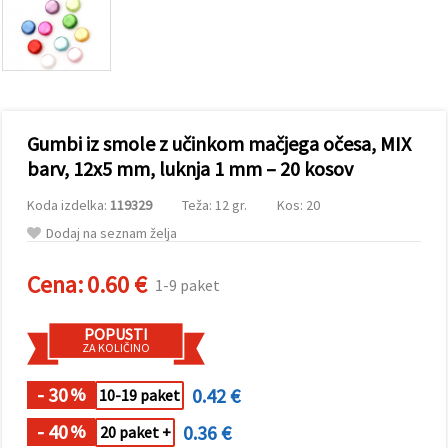
vsebine in
oglase, tudi
s pomočjo
naših
partnerjev
za analitiko
in trženje.
S klikom na
Gumbi iz smole z učinkom mačjega očesa, MIX
»Sprejmi
vse!« se
barv, 12x5 mm, luknja 1 mm – 20 kosov
lahko
strinjate z
Koda izdelka:
119329
Teža: 12 gr.
Kos: 20
uporabo
vseh
Dodaj na seznam želja
piškotkov.
Ali pa v
Nastavitvah
Cena:
0.60 €
1-9 paket
označite
svoje
preference z
POPUSTI
izbiro
ZA KOLIČINO
določene
vrste
piškotkov
- 30
0.42 €
%
10-19 paket
in klikom
na gumb
- 40
0.36 €
%
20 paket +
»Shrani«.