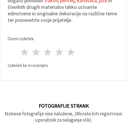
bogato ponudbo
trakov
,
pentelj
,
kanavasa
,
jute
in
številnih drugih materialov lahko ustvarite
edinstvene in originalne dekoracije na različne teme
ter presenetite svoje prijatelje.
Oceni izdelek:
1 zvezda
2 zvezde
3 zvezde
4 zvezde
5 zvezde
Izdelek še ni ocenjen.
FOTOGRAFIJE STRANK
Nobene fotografije niso naložene, (Morate biti registrirani
uporabnik za nalaganje slik).