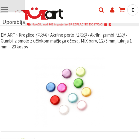
0
Uporabljamo
Naročilo nad 70€ in prejmite BREZPLAČNO DOSTAVO!
piškotke
EM ART
›
Kroglice
(7684)
›
Akrilne perle
(2795)
›
Akrilni gumbi
(138)
›
🍪
Gumbi iz smole z učinkom mačjega očesa, MIX barv, 12x5 mm, luknja 1
Uporabljamo
mm – 20 kosov
piškotke in
podobne
tehnologije,
da
zagotovimo
pravilno
delovanje
spletnega
mesta,
izboljšamo
vašo
uporabniško
izkušnjo ter
z vašim
soglasjem
analiziramo
promet in
prikazujemo
ustreznejše