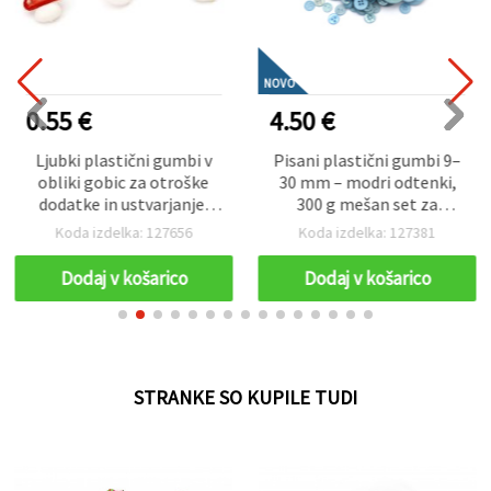
NOVO
0.55 €
4.50 €
Ljubki plastični gumbi v
Pisani plastični gumbi 9–
obliki gobic za otroške
30 mm – modri odtenki,
dodatke in ustvarjanje,
300 g mešan set za
15×14×3 mm, luknja: 3
šivanje, scrapbooking in
Koda izdelka: 127656
Koda izdelka: 127381
mm, mešane barve – 20
ustvarjalne dekorativne
kos
projekte
Dodaj v košarico
Dodaj v košarico
STRANKE SO KUPILE TUDI