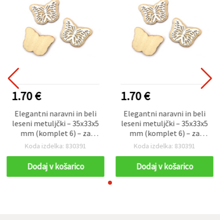
1.70 €
1.70 €
Elegantni naravni in beli
Elegantni naravni in beli
leseni metuljčki – 35x33x5
leseni metuljčki – 35x33x5
mm (komplet 6) – za
mm (komplet 6) – za
ustvarjalne hobby craft
ustvarjalne hobby craft
Koda izdelka: 830391
Koda izdelka: 830391
projekte, dekoracijo in
projekte, dekoracijo in
ročno izdelana darila
ročno izdelana darila
Dodaj v košarico
Dodaj v košarico