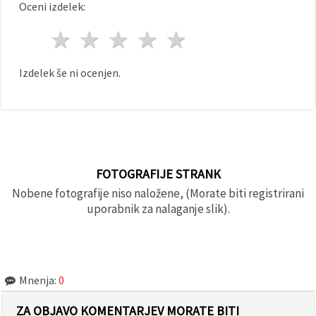
Oceni izdelek:
1 zvezda
2 zvezde
3 zvezde
4 zvezde
5 zvezde
Izdelek še ni ocenjen.
FOTOGRAFIJE STRANK
Nobene fotografije niso naložene, (Morate biti registrirani
uporabnik za nalaganje slik).
Mnenja:
0
ZA OBJAVO KOMENTARJEV MORATE BITI