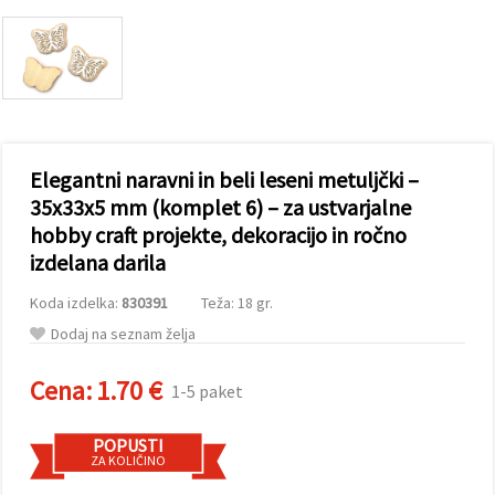
vsebine in
oglase, tudi
s pomočjo
naših
partnerjev
za analitiko
in trženje.
S klikom na
»Sprejmi
Elegantni naravni in beli leseni metuljčki –
vse!« se
lahko
35x33x5 mm (komplet 6) – za ustvarjalne
strinjate z
hobby craft projekte, dekoracijo in ročno
uporabo
vseh
izdelana darila
piškotkov.
Ali pa v
Nastavitvah
Koda izdelka:
830391
Teža: 18 gr.
označite
Dodaj na seznam želja
svoje
preference z
izbiro
Cena:
1.70 €
1-5 paket
določene
vrste
piškotkov
in klikom
POPUSTI
na gumb
ZA KOLIČINO
»Shrani«.