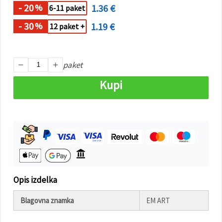
- 20
1.36 €
%
6-11 paket
Sprejmi
- 30
1.19 €
%
12 paket +
vse
Nastavitve
paket
Kupi
Opis izdelka
Blagovna znamka
EM ART