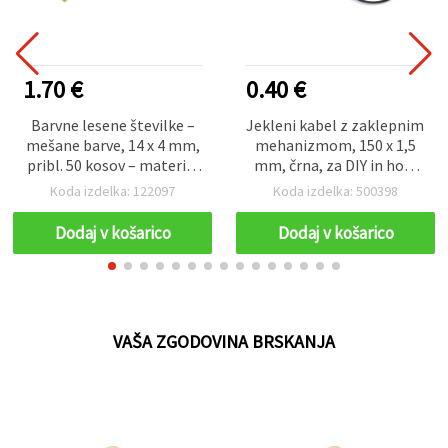
1.70 €
0.40 €
Barvne lesene številke –
Jekleni kabel z zaklepnim
mešane barve, 14 x 4 mm,
mehanizmom, 150 x 1,5
pribl. 50 kosov – material
mm, črna, za DIY in hobi
za hobi, DIY in
ustvarjanje
Koda izdelka: 122097
Koda izdelka: 500398
dekorativne projekte
Dodaj v košarico
Dodaj v košarico
VAŠA ZGODOVINA BRSKANJA