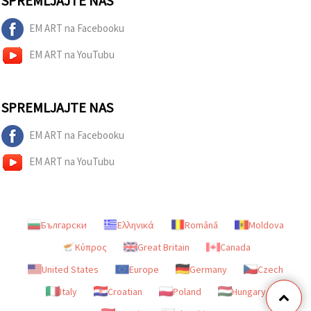
SPREMLJAJTE NAS
EM ART na Facebooku
EM ART na YouTubu
SPREMLJAJTE NAS
EM ART na Facebooku
EM ART na YouTubu
Български
Ελληνικά
Română
Moldova
Κύπρος
Great Britain
Canada
United States
Europe
Germany
Czech
Italy
Croatian
Poland
Hungary