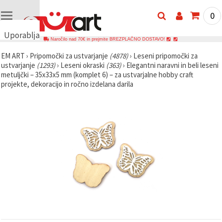
0
Uporabljamo
Naročilo nad 70€ in prejmite BREZPLAČNO DOSTAVO!
piškotke
EM ART
›
Pripomočki za ustvarjanje
(4878)
›
Leseni pripomočki za
🍪
ustvarjanje
(1293)
›
Leseni okraski
(363)
›
Elegantni naravni in beli leseni
Uporabljamo
metuljčki – 35x33x5 mm (komplet 6) – za ustvarjalne hobby craft
piškotke in
projekte, dekoracijo in ročno izdelana darila
podobne
tehnologije,
da
zagotovimo
pravilno
delovanje
spletnega
mesta,
izboljšamo
vašo
uporabniško
izkušnjo ter
z vašim
soglasjem
analiziramo
promet in
prikazujemo
ustreznejše