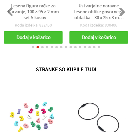
Lesena figura račke za
Ustvarjalne naravne
barvanje, 100 × 95 × 2 mm
lesene oblike govornega
– set 5 kosov
oblačka – 30 x 25 x 3 mm
(set 20) – idealno za
Koda izdelka: 832450
Koda izdelka: 830406
ustvarjanje, scrapbooking
in personalizirane DIY
Dodaj v košarico
Dodaj v košarico
dekoracije
STRANKE SO KUPILE TUDI