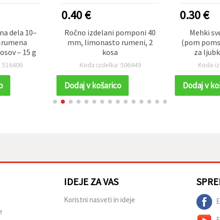
0.40 €
0.30 €
na dela 10–
Ročno izdelani pomponi 40
Mehki sve
-rumena
mm, limonasto rumeni, 2
(pom poms)
osov – 15 g
kosa
za ljub
projekte, 
: 516406
Koda izdelka: 506449
Koda iz
scr
o
Dodaj v košarico
Dodaj v ko
IDEJE ZA VAS
SPRE
Koristni nasveti in ideje
E
e
E