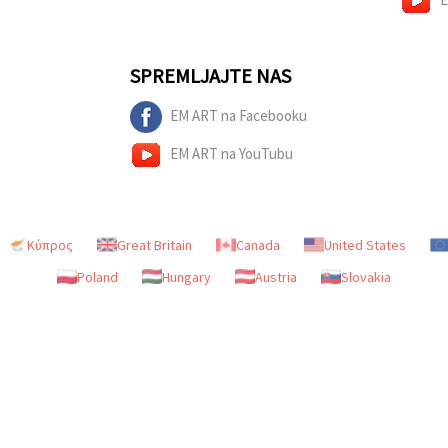
SPREMLJAJTE NAS
EM ART na Facebooku
EM ART na YouTubu
Κύπρος
Great Britain
Canada
United States
Poland
Hungary
Austria
Slovakia