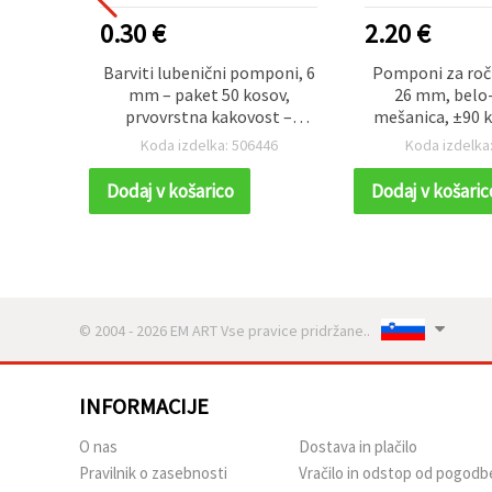
0.30 €
2.20 €
m – set
Barviti lubenični pomponi, 6
Pomponi za roč
ske
mm – paket 50 kosov,
26 mm, belo
kte,
prvovrstna kakovost –
mešanica, ±90 k
arjanje
idealni za ročna dela in
31
Koda izdelka: 506446
Koda izdelka
ustvarjalne projekte
Dodaj v košarico
Dodaj v košaric
© 2004 - 2026 EM ART Vse pravice pridržane..
INFORMACIJE
O nas
Dostava in plačilo
Pravilnik o zasebnosti
Vračilo in odstop od pogodb