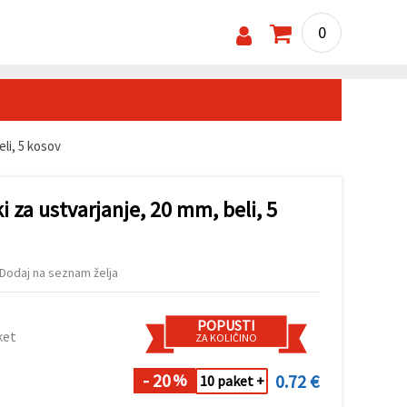
0
eli, 5 kosov
fki za ustvarjanje, 20 mm, beli, 5
Dodaj na seznam želja
POPUSTI
ket
ZA KOLIČINO
- 20
0.72 €
%
10 paket +