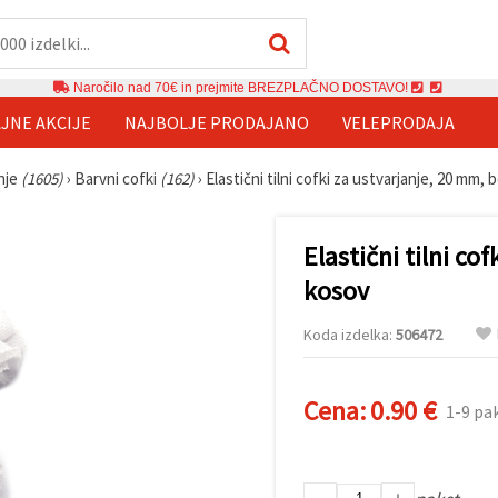
Naročilo nad 70€ in prejmite BREZPLAČNO DOSTAVO!
JNE AKCIJE
NAJBOLJE PRODAJANO
VELEPRODAJA
anje
(1605)
›
Barvni cofki
(162)
›
Elastični tilni cofki za ustvarjanje, 20 mm, b
Elastični tilni co
kosov
Koda izdelka:
506472
Cena:
0.90 €
1-9 pa