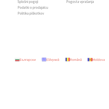
Splošni pogoji
Pogosta vprašanja
Podatki o prodajalcu
Politika piškotkov
Български
Ελληνικά
Română
Moldova