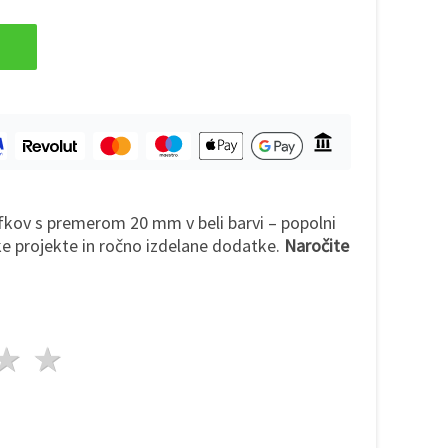
cofkov s premerom 20 mm v beli barvi – popolni
ke projekte in ročno izdelane dodatke.
Naročite
da
vezde
3 zvezde
4 zvezde
5 zvezde