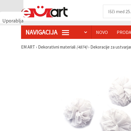
Uporabljamo
piškotke
NAVIGACIJA
NOVO
PRODA
🍪
Uporabljamo
piškotke in
EM ART
›
Dekorativni materiali
(4874)
›
Dekoracije za ustvarj
podobne
tehnologije,
da
zagotovimo
pravilno
delovanje
spletnega
mesta,
izboljšamo
vašo
uporabniško
izkušnjo ter
z vašim
soglasjem
analiziramo
promet in
prikazujemo
ustreznejše