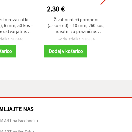
2.30 €
1.50
tlo roza cofki
Živahni rdeči pomponi
Mehk
, 6 mm, 50 kos –
(assorted) – 10 mm, 260 kos,
pompo
ke ustvarjalne
idealni za praznične
– ide
DIY dekoracije in
ustvarjalne projekte,
ročna
delka: 506445
Koda izdelka: 516384
K
apbooking
okraske in DIY hobby craft
izdelavo
šarico
Dodaj v košarico
Dodaj
MLJAJTE NAS
M ART na Facebooku
M ART na YouTubu