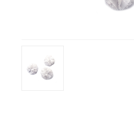
vsebine in
oglase, tudi
s pomočjo
naših
partnerjev
za analitiko
in trženje.
S klikom na
»Sprejmi
vse!« se
lahko
strinjate z
uporabo
vseh
piškotkov.
Ali pa v
Nastavitvah
označite
svoje
preference z
izbiro
določene
vrste
piškotkov
in klikom
na gumb
»Shrani«.