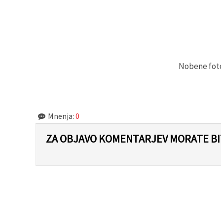
Sprejmi
vse
Nastavitve
Nobene fotog
Mnenja:
0
ZA OBJAVO KOMENTARJEV MORATE BIT