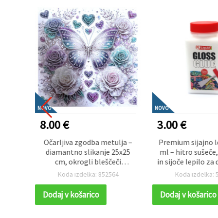
NOVO
NOVO
3.00 €
1.40 €
ulja –
Premium sijajno lepilo – 124
Rožnata konoplj
25x25
ml – hitro sušeče, prozorno
mm – močna, e
eči
in sijoče lepilo za decoupage,
dekorativna ustv
enje, z
papirno ustvarjanje, tekstil
cca 5 m 
64
Koda izdelka: 516618
Koda izdelka
– YY79
in dekorativne projekte
Dodaj v košarico
Dodaj v košaric