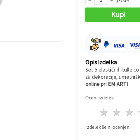
paket
Kupi
Opis izdelka
Set 5 elastičnih tulle 
za dekoracije, umetniš
online pri EM ART!
Oceni izdelek:
1 zvez
2 z
Izdelek še ni ocenjen.