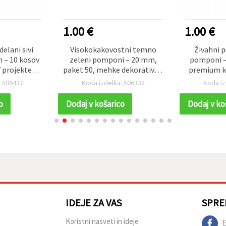
1.00 €
1.00 €
elani sivi
Visokokakovostni temno
Živahni p
 – 10 kosov
zeleni pomponi – 20 mm,
pomponi –
Y projekte,
paket 50, mehke dekorativne
premium ka
dne dodatke
kroglice za ustvarjanje,
za ustvarja
: 506437
Koda izdelka: 506332
Koda iz
cije
ročna dela in DIY projekte
praznične 
p
o
Dodaj v košarico
Dodaj v ko
IDEJE ZA VAS
SPRE
Koristni nasveti in ideje
E