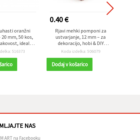
0.40 €
0.30
uhasti oranžni
Rjavi mehki pomponi za
Barvit
 20 mm, 50 kos,
ustvarjanje, 12 mm – za
mm 
kovost, idealni
dekoracijo, hobi & DIY
prv
lne ročne izdelke,
(scrapbooking, izdelava
idea
delka: 516373
Koda izdelka: 506079
K
dekoracije in DIY
voščilnic) – paket 20 kosov
us
rojekte
šarico
Dodaj v košarico
Dodaj
MLJAJTE NAS
M ART na Facebooku