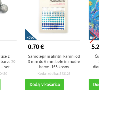
NOVO
NOVO
5.20 €
3.30
 akrilni kamni od
Čudovita diamantna slika
Čar
mm bele in modre
30x30 cm z okroglimi
poka
 -165 kosov
diamantki – delno lepljenje
mm –
»Delfini« MKX17353
sonc
delka: 523128
Koda izdelka: 852337
K
luknj
i
šarico
Dodaj v košarico
Dodaj
inte
spremi