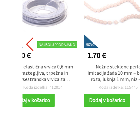
RODAJANO
NOVO
NOVO
1.70 €
1.60 €
 0,6 mm
Nežne steklene perle
Svetlo vijolič
na in
imitacija žada 10 mm – bledo
vrvica 5 mm ~5 
a za
roza, luknja 1 mm, niz ~85
za makrame, v
10 m
kos – za izdelavo
ustvarjalne DIY r
14
Koda izdelka: 115445
Koda izdelka
romantičnega nakita in
ustvarjanje z perlicami
Dodaj v košarico
Dodaj v košaric