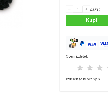
paket
Kupi
Oceni izdelek:
1 zvez
2 z
Izdelek še ni ocenjen.