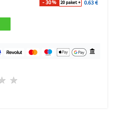
- 30
0.63 €
%
20 paket +
da
vezde
3 zvezde
4 zvezde
5 zvezde