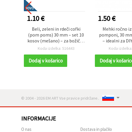
NOVO
1.10 €
1.50 €
orativni
Beli, zeleni in rdeči cofki
Mehki ročno izd
ca“, 25
(pom poms) 30 mm – set 10
pomponi, 30 mm
kosov (mešano) – za božične
– idealni za DI
dekoracije, ustvarjanje in DIY
ročna dela, mo
94
Koda izdelka: 516443
Koda izdelka
projekte
in dekora
Dodaj v košarico
Dodaj v košaric
© 2004 - 2026 EM ART Vse pravice pridržane..
INFORMACIJE
O nas
Dostava in plačilo