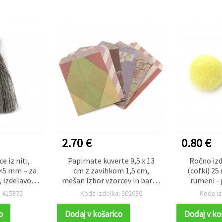
2.70 €
0.80 €
e iz niti,
Papirnate kuverte 9,5 x 13
Ročno iz
0×5 mm – za
cm z zavihkom 1,5 cm,
(cofki) 2
, izdelavo
mešan izbor vzorcev in barv -
rumeni - 
a ključe in
100 kosov
: 415875
Koda izdelka: 302630
Koda iz
et 10 kosov
o
Dodaj v košarico
Dodaj v ko