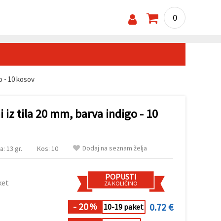
0
o - 10 kosov
 iz tila 20 mm, barva indigo - 10
Dodaj na seznam želja
a: 13 gr.
Kos: 10
POPUSTI
ket
ZA KOLIČINO
- 20
0.72 €
%
10-19 paket