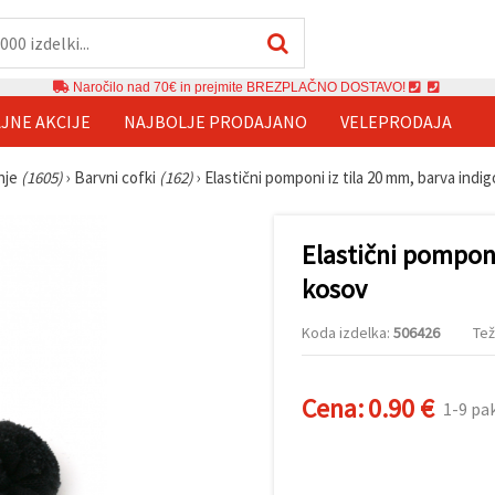
Naročilo nad 70€ in prejmite BREZPLAČNO DOSTAVO!
JNE AKCIJE
NAJBOLJE PRODAJANO
VELEPRODAJA
anje
(1605)
›
Barvni cofki
(162)
›
Elastični pomponi iz tila 20 mm, barva indig
Elastični pomponi
kosov
Koda izdelka:
506426
Tež
Cena:
0.90 €
1-9 pa