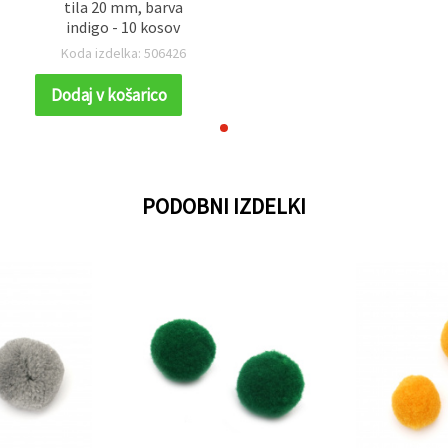
tila 20 mm, barva
indigo - 10 kosov
Koda izdelka: 506426
Dodaj v košarico
PODOBNI IZDELKI