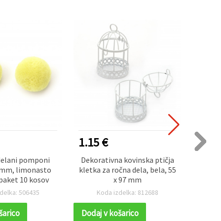
1.15 €
0.40
delani pomponi
Dekorativna kovinska ptičja
Črn
5 mm, limonasto
kletka za ročna dela, bela, 55
poms)
paket 10 kosov
x 97 mm
k
ustv
delka: 506435
Koda izdelka: 812688
K
ročne
šarico
Dodaj v košarico
Dodaj