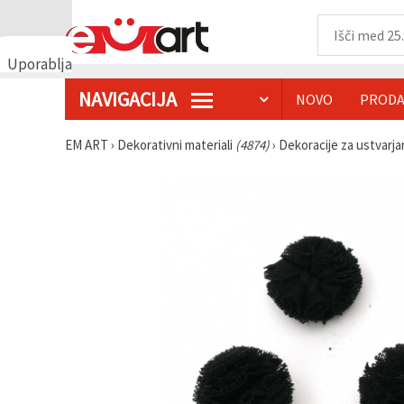
Uporabljamo
piškotke
NAVIGACIJA
NOVO
PRODA
🍪
Uporabljamo
piškotke in
EM ART
›
Dekorativni materiali
(4874)
›
Dekoracije za ustvarj
podobne
tehnologije,
da
zagotovimo
pravilno
delovanje
spletnega
mesta,
izboljšamo
vašo
uporabniško
izkušnjo ter
z vašim
soglasjem
analiziramo
promet in
prikazujemo
ustreznejše