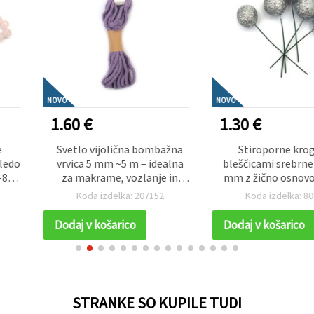
NOVO
NOVO
1.30 €
0.70 €
na bombažna
Stiroporne kroglice z
Samolepilni
m – idealna
bleščicami srebrne barve 20
3 mm do 6 
ozlanje in
mm z žično osnovo – set 20
barve
očne izdelke
kosov – za cvetlične
: 207152
Koda izdelka: 800450
Koda iz
aranžmaje, praznično
dekoracijo in ustvarjalne DIY
o
Dodaj v košarico
Dodaj v ko
hobije
STRANKE SO KUPILE TUDI