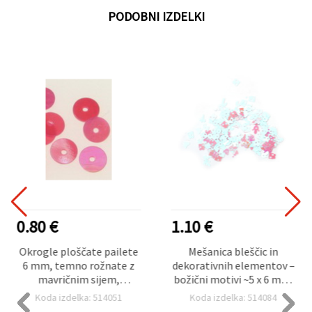
PODOBNI IZDELKI
0.80 €
1.10 €
Okrogle ploščate pailete
Mešanica bleščic in
6 mm, temno rožnate z
dekorativnih elementov –
mavričnim sijem,
božični motivi ~5 x 6 mm,
dekoracija za hobi
mlečno bela z mavričnim
Koda izdelka: 514051
Koda izdelka: 514084
ustvarjanje in šivanje, 20 g
sijajem – 20 g