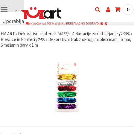
0
Uporabljamo
Naročilo nad 70€ in prejmite BREZPLAČNO DOSTAVO!
piškotke
EM ART
›
Dekorativni materiali
(4875)
›
Dekoracije za ustvarjanje
(1605)
›
🍪
Bleščice in konfeti
(242)
›
Dekorativni trak z okroglimi bleščicami, 6 mm,
Uporabljamo
6 mešanih barv x 1 m
piškotke in
podobne
tehnologije,
da
zagotovimo
pravilno
delovanje
spletnega
mesta,
izboljšamo
vašo
uporabniško
izkušnjo ter
z vašim
soglasjem
analiziramo
promet in
prikazujemo
ustreznejše