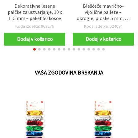
Dekorativne lesene
Bleščeče mavrično-
palčke za ustvarjanje, 10 x
vijolične pailete –
115 mm – paket 50 kosov
okrogle, ploske 5 mm, 20
g za hobi ustvarjanje in
Koda izdelka: 803276
Koda izdelka: 524094
nakit
Dodaj v košarico
Dodaj v košarico
VAŠA ZGODOVINA BRSKANJA