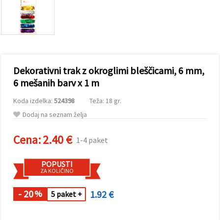
vsebine in
oglase, tudi
s pomočjo
naših
partnerjev
za analitiko
in trženje.
S klikom na
Dekorativni trak z okroglimi bleščicami, 6 mm,
»Sprejmi
vse!« se
6 mešanih barv x 1 m
lahko
strinjate z
Koda izdelka:
524398
Teža: 18 gr.
uporabo
vseh
Dodaj na seznam želja
piškotkov.
Ali pa v
Nastavitvah
Cena:
2.40 €
1-4 paket
označite
svoje
preference z
POPUSTI
izbiro
ZA KOLIČINO
določene
vrste
piškotkov
- 20
1.92 €
%
5 paket +
in klikom
na gumb
»Shrani«.