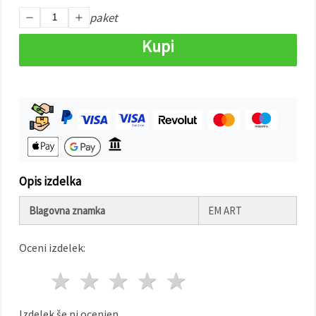
paket
Sprejmi
Kupi
vse
Nastavitve
Opis izdelka
Blagovna znamka
EM ART
Oceni izdelek:
1 zvezda
2 zvezde
3 zvezde
4 zvezde
5 zvezde
Izdelek še ni ocenjen.