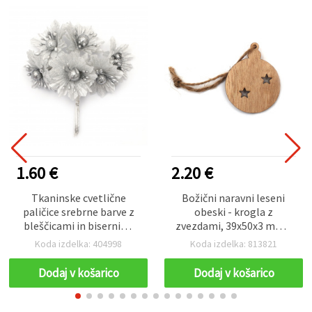
1.60 €
2.20 €
Tkaninske cvetlične
Božični naravni leseni
paličice srebrne barve z
obeski - krogla z
bleščicami in bisernimi
zvezdami, 39x50x3 mm -
središči, 50 x 110 mm,
10 kosov
Koda izdelka: 404998
Koda izdelka: 813821
komplet 6 kosov
Dodaj v košarico
Dodaj v košarico