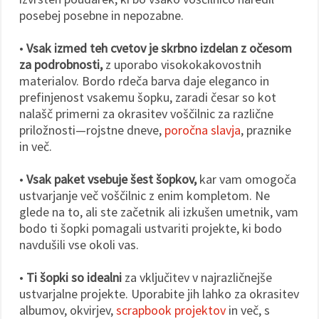
posebej posebne in nepozabne.
•
Vsak izmed teh cvetov je skrbno izdelan z očesom
za podrobnosti,
z uporabo visokokakovostnih
materialov. Bordo rdeča barva daje eleganco in
prefinjenost vsakemu šopku, zaradi česar so kot
nalašč primerni za okrasitev voščilnic za različne
priložnosti—rojstne dneve,
poročna slavja
, praznike
in več.
•
Vsak paket vsebuje šest šopkov,
kar vam omogoča
ustvarjanje več voščilnic z enim kompletom. Ne
glede na to, ali ste začetnik ali izkušen umetnik, vam
bodo ti šopki pomagali ustvariti projekte, ki bodo
navdušili vse okoli vas.
•
Ti šopki so idealni
za vključitev v najrazličnejše
ustvarjalne projekte. Uporabite jih lahko za okrasitev
albumov, okvirjev,
scrapbook projektov
in več, s