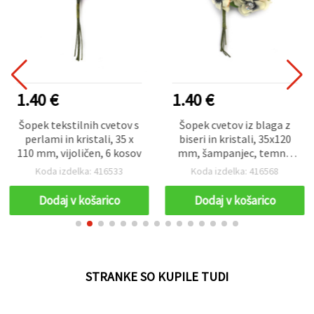
1.40 €
1.40 €
Šopek tekstilnih cvetov s
Šopek cvetov iz blaga z
perlami in kristali, 35 x
biseri in kristali, 35x120
110 mm, vijoličen, 6 kosov
mm, šampanjec, temno
modra, breskov melanž –
Koda izdelka: 416533
Koda izdelka: 416568
6 kosov
Dodaj v košarico
Dodaj v košarico
STRANKE SO KUPILE TUDI