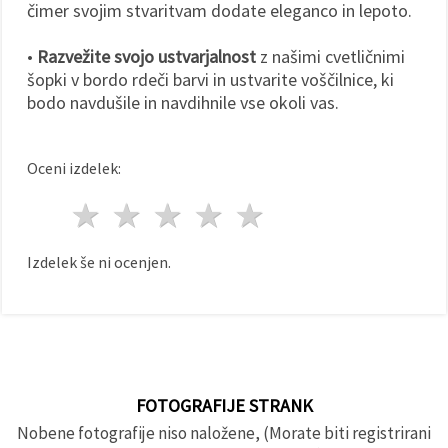
čimer svojim stvaritvam dodate eleganco in lepoto.
•
Razvežite svojo ustvarjalnost
z našimi cvetličnimi
šopki v bordo rdeči barvi in ustvarite voščilnice, ki
bodo navdušile in navdihnile vse okoli vas.
Oceni izdelek:
1 zvezda
2 zvezde
3 zvezde
4 zvezde
5 zvezde
Izdelek še ni ocenjen.
FOTOGRAFIJE STRANK
Nobene fotografije niso naložene, (Morate biti registrirani