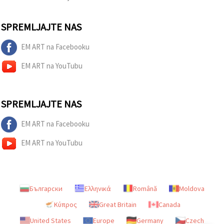
SPREMLJAJTE NAS
EM ART na Facebooku
EM ART na YouTubu
SPREMLJAJTE NAS
EM ART na Facebooku
EM ART na YouTubu
Български
Ελληνικά
Română
Moldova
Κύπρος
Great Britain
Canada
United States
Europe
Germany
Czech