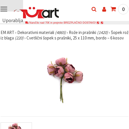
0
Uporabljamo
Naročilo nad 70€ in prejmite BREZPLAČNO DOSTAVO!
piškotke
EM ART
›
Dekorativni materiali
(4865)
›
Rože in prašniki
(1420)
›
Šopek rož
🍪
iz blaga
(220)
›
Cvetlični šopek s prašniki, 25 x 110 mm, bordo – 6 kosov
Uporabljamo
piškotke in
podobne
tehnologije,
da
zagotovimo
pravilno
delovanje
spletnega
mesta,
izboljšamo
vašo
uporabniško
izkušnjo ter
z vašim
soglasjem
analiziramo
promet in
prikazujemo
ustreznejše