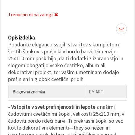
Sprejmi
Trenutno ni na zalogi:
vse
Nastavitve
Opis izdelka
Poudarite eleganco svojih stvaritev s kompletom
šestih šopkov s prašniki v bordo barvi. Dimenzije
25x110 mm poskrbijo, da ti dodatki z izbranostjo in
slogom obogatijo vsako čestitko, album ali
dekorativni projekt, ter vašim umetninam dodajo
prefinjen in globok cvetlični pridih.
Blagovna znamka
EM ART
•
Vstopite v svet prefinjenosti in lepote
z našimi
čudovitimi cvetličnimi šopki, velikosti 25x110 mm, v
čudoviti bordo rdeči barvi. Ti prekrasni šopki so več
kot le dekorativni elementi—they so nežen in
izvrsten poudarek, ki bo vsakó voščilnico naredil