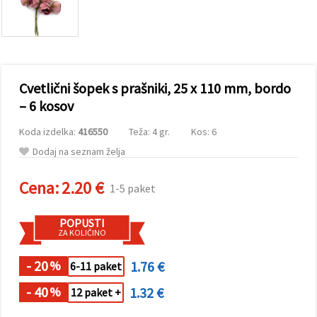
vsebine in
oglase, tudi
s pomočjo
naših
partnerjev
za analitiko
in trženje.
Cvetlični šopek s prašniki, 25 x 110 mm, bordo
S klikom na
»Sprejmi
– 6 kosov
vse!« se
lahko
Koda izdelka:
416550
Teža: 4 gr.
Kos: 6
strinjate z
uporabo
Dodaj na seznam želja
vseh
piškotkov.
Ali pa v
Cena:
2.20 €
1-5 paket
Nastavitvah
označite
svoje
POPUSTI
preference z
ZA KOLIČINO
izbiro
določene
vrste
- 20
1.76 €
%
6-11 paket
piškotkov
in klikom
- 40
1.32 €
%
12 paket +
na gumb
»Shrani«.