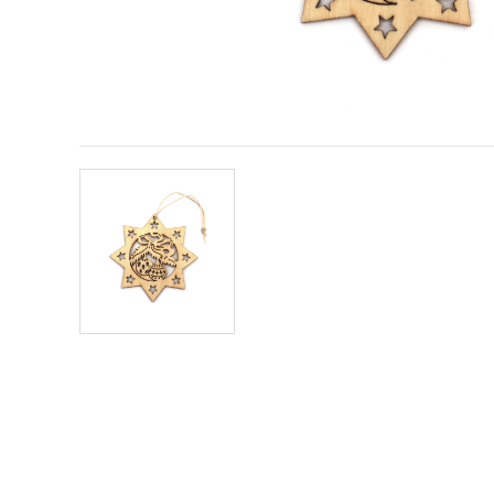
vsebine in
oglase, tudi
s pomočjo
naših
partnerjev
za analitiko
in trženje.
S klikom na
»Sprejmi
vse!« se
lahko
strinjate z
uporabo
vseh
piškotkov.
Ali pa v
Nastavitvah
označite
svoje
preference z
izbiro
določene
vrste
piškotkov
in klikom
na gumb
»Shrani«.