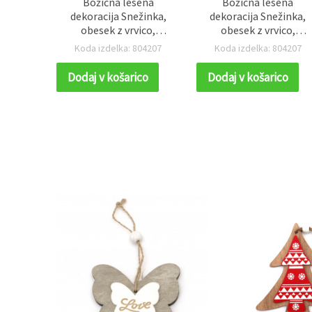
Božična lesena
Božična lesena
dekoracija Snežinka,
dekoracija Snežinka,
obesek z vrvico,
obesek z vrvico,
80x80x2 mm
80x80x2 mm
Koda izdelka: 804207
Koda izdelka: 804207
Dodaj v košarico
Dodaj v košarico