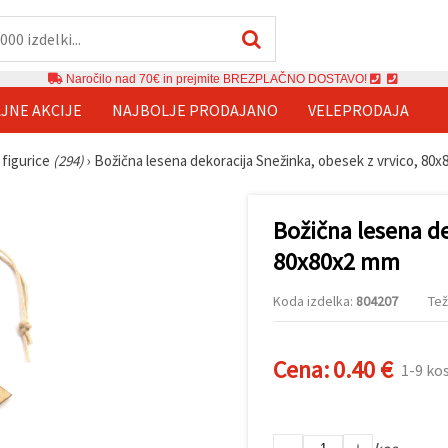
Naročilo nad 70€ in prejmite BREZPLAČNO DOSTAVO!
JNE AKCIJE
NAJBOLJE PRODAJANO
VELEPRODAJA
 figurice
(294)
›
Božična lesena dekoracija Snežinka, obesek z vrvico, 80
Božična lesena de
80x80x2 mm
Koda izdelka:
804207
Tež
Cena:
0.40 €
1-9 ko