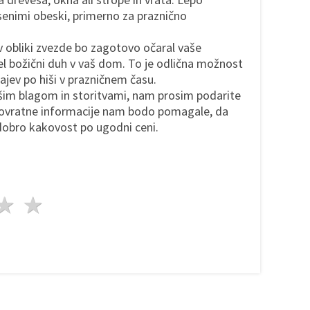
senimi obeski, primerno za praznično
v obliki zvezde bo zagotovo očaral vaše
el božični duh v vaš dom. To je odlična možnost
rajev po hiši v prazničnem času.
ašim blagom in storitvami, nam prosim podarite
povratne informacije nam bodo pomagale, da
obro kakovost po ugodni ceni.
da
vezde
3 zvezde
4 zvezde
5 zvezde