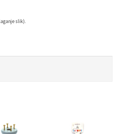
aganje slik).
-30%