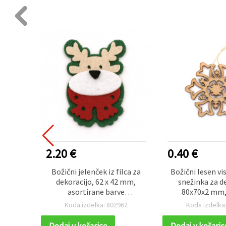
0.40 €
1.10 €
ek iz filca za
Božični lesen viseči okrasek
Praktič
 62 x 42 mm,
snežinka za dekoracijo,
štorklj
ne barve
80x70x2 mm, z vrvico
6x12 mm
deča/bela), 10
zanesljiv
ka: 802962
Koda izdelka: 804206
Koda 
sov
ico
Dodaj v košarico
Dodaj v 