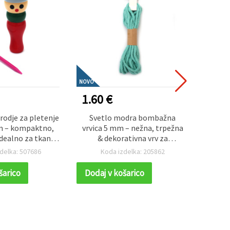
NOVO
NOVO
1.60 €
3.50
rodje za pletenje
Svetlo modra bombažna
Ust
m – kompaktno,
vrvica 5 mm – nežna, trpežna
izdela
idealno za tkanje,
& dekorativna vrv za
v škat
ter ustvarjalne
ustvarjanje, rola ~5 m
elastič
delka: 507686
Koda izdelka: 205862
K
z volno in prejo
razl
šarico
Dodaj v košarico
Dodaj