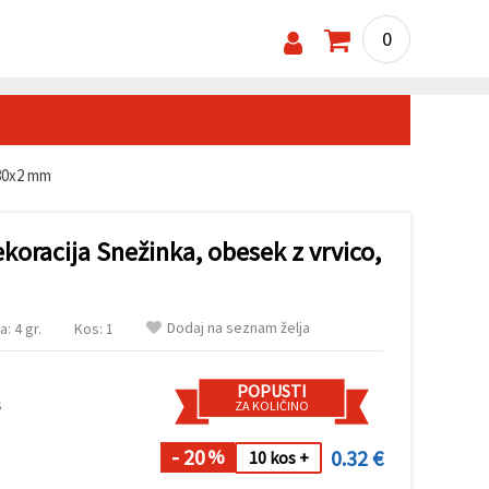
0
x80x2 mm
koracija Snežinka, obesek z vrvico,
Dodaj na seznam želja
a: 4 gr.
Kos: 1
POPUSTI
s
ZA KOLIČINO
- 20
0.32 €
%
10 kos +