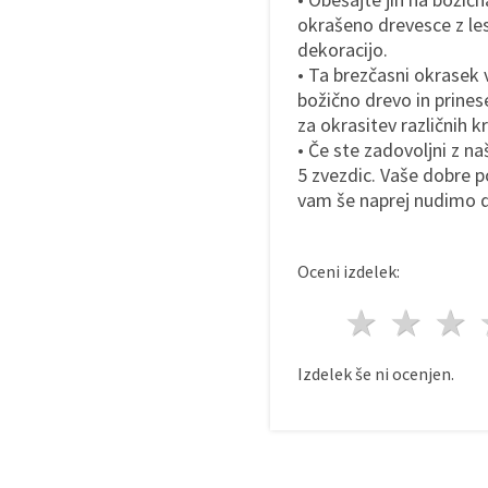
okrašeno drevesce z le
dekoracijo.
• Ta brezčasni okrasek 
božično drevo in prines
za okrasitev različnih k
• Če ste zadovoljni z n
5 zvezdic. Vaše dobre 
vam še naprej nudimo d
Oceni izdelek:
1 zvez
2 z
Izdelek še ni ocenjen.