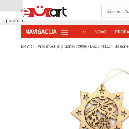
Uporabljamo
piškotke
NAVIGACIJA
NOVO
PRODA
🍪
Uporabljamo
piškotke in
EM ART
›
Priložnosti in prazniki
(2956)
›
Božič
(1155)
›
Božične
podobne
tehnologije,
da
zagotovimo
pravilno
delovanje
spletnega
mesta,
izboljšamo
vašo
uporabniško
izkušnjo ter
z vašim
soglasjem
analiziramo
promet in
prikazujemo
ustreznejše