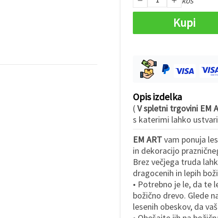
kos
Kupi
Opis izdelka
(
V spletni trgovini EM
s katerimi lahko ustvar
EM ART
vam ponuja les
in dekoracijo praznične
Brez večjega truda lah
dragocenih in lepih bož
• Potrebno je le, da te
božično drevo. Glede na
lesenih obeskov, da vaš
• Obešajte jih na božičn