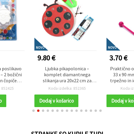
NOVO
NOVO
9.80 €
3.70 €
a poslikavo
Ljubka pikapolonica –
Praktično o
– 2 božični
komplet diamantnega
33 x 90 m
in čopičem –
slikanja ura 20x22 cm za
trpežno in 
nostavna DIY
ustvarjalno dekoracijo doma
kvačkanje 
: 852425
Koda izdelka: 852365
Koda iz
otroke in
in ljubitelje narave
projekte 
no
DZBCX17361
o
Dodaj v košarico
Dodaj v ko
STRANKE SO KUPILE TUDI