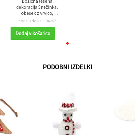
Božična lesena
dekoracija Snežinka,
obesek z vrvico,
80x80x2 mm
Koda izdelka: 804207
Dodaj v košarico
PODOBNI IZDELKI