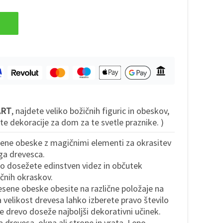
 ART
, najdete veliko božičnih figuric in obeskov,
ite dekoracije za dom za te svetle praznike. )
ene obeske z magičnimi elementi za okrasitev
ga drevesca.
ko dosežete edinstven videz in občutek
ičnih okraskov.
 lesene obeske obesite na različne položaje na
 velikost drevesa lahko izberete pravo število
e drevo doseže najboljši dekorativni učinek.
a drevesa, okna ali strope in vrata. Lepo