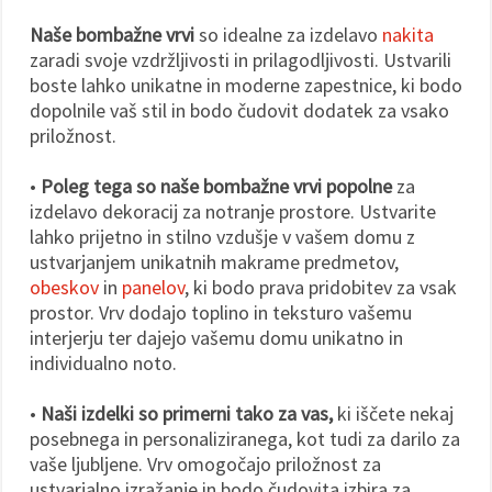
Naše bombažne vrvi
so idealne za izdelavo
nakita
zaradi svoje vzdržljivosti in prilagodljivosti. Ustvarili
boste lahko unikatne in moderne zapestnice, ki bodo
dopolnile vaš stil in bodo čudovit dodatek za vsako
priložnost.
•
Poleg tega so naše bombažne vrvi popolne
za
izdelavo dekoracij za notranje prostore. Ustvarite
lahko prijetno in stilno vzdušje v vašem domu z
ustvarjanjem unikatnih makrame predmetov,
obeskov
in
panelov
, ki bodo prava pridobitev za vsak
prostor. Vrv dodajo toplino in teksturo vašemu
interjerju ter dajejo vašemu domu unikatno in
individualno noto.
•
Naši izdelki so primerni tako za vas,
ki iščete nekaj
posebnega in personaliziranega, kot tudi za darilo za
vaše ljubljene. Vrv omogočajo priložnost za
ustvarjalno izražanje in bodo čudovita izbira za