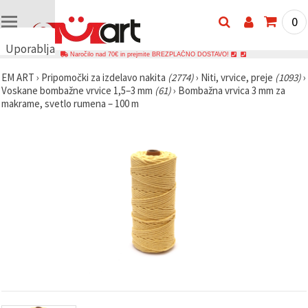
0
Uporabljamo
Naročilo nad 70€ in prejmite BREZPLAČNO DOSTAVO!
piškotke
EM ART
›
Pripomočki za izdelavo nakita
(2774)
›
Niti, vrvice, preje
(1093)
›
🍪
Voskane bombažne vrvice 1,5–3 mm
(61)
›
Bombažna vrvica 3 mm za
Uporabljamo
makrame, svetlo rumena – 100 m
piškotke in
podobne
tehnologije,
da
zagotovimo
pravilno
delovanje
spletnega
mesta,
izboljšamo
vašo
uporabniško
izkušnjo ter
z vašim
soglasjem
analiziramo
promet in
prikazujemo
ustreznejše