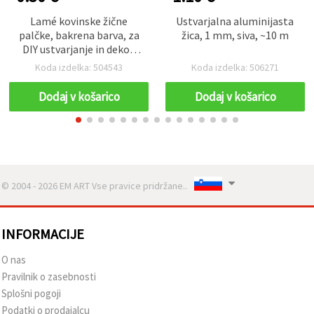
Lamé kovinske žične
Ustvarjalna aluminijasta
palčke, bakrena barva, za
žica, 1 mm, siva, ~10 m
DIY ustvarjanje in dekor,
30 cm – 10 kosov
Koda izdelka: 504543
Koda izdelka: 506271
Dodaj v košarico
Dodaj v košarico
© 2004 - 2026 EM ART Vse pravice pridržane..
INFORMACIJE
O nas
Pravilnik o zasebnosti
Splošni pogoji
Podatki o prodajalcu