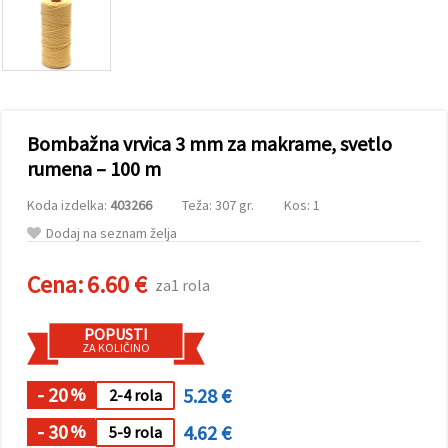
vsebine in
oglase, tudi
s pomočjo
naših
partnerjev
za analitiko
in trženje.
S klikom na
Bombažna vrvica 3 mm za makrame, svetlo
»Sprejmi
vse!« se
rumena – 100 m
lahko
strinjate z
Koda izdelka:
403266
Teža: 307 gr.
Kos: 1
uporabo
vseh
Dodaj na seznam želja
piškotkov.
Ali pa v
Nastavitvah
Cena:
6.60 €
za1 rola
označite
svoje
preference z
POPUSTI
izbiro
ZA KOLIČINO
določene
vrste
piškotkov
- 20
5.28 €
%
2-4 rola
in klikom
na gumb
- 30
4.62 €
%
5-9 rola
»Shrani«.