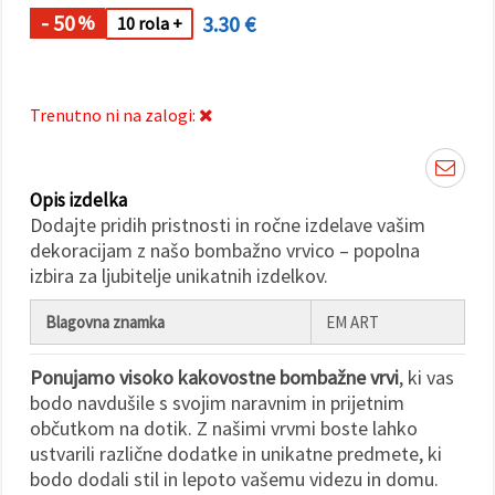
- 50
3.30 €
%
10 rola +
Sprejmi
vse
Nastavitve
Trenutno ni na zalogi:
Opis izdelka
Dodajte pridih pristnosti in ročne izdelave vašim
dekoracijam z našo bombažno vrvico – popolna
izbira za ljubitelje unikatnih izdelkov.
Blagovna znamka
EM ART
Ponujamo visoko kakovostne bombažne vrvi
, ki vas
bodo navdušile s svojim naravnim in prijetnim
občutkom na dotik. Z našimi vrvmi boste lahko
ustvarili različne dodatke in unikatne predmete, ki
bodo dodali stil in lepoto vašemu videzu in domu.