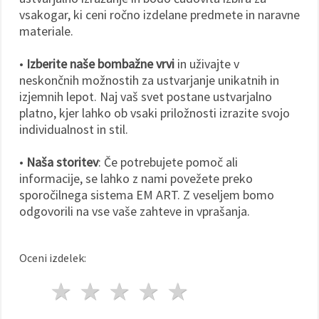
vsakogar, ki ceni ročno izdelane predmete in naravne
materiale.
•
Izberite naše bombažne vrvi
in uživajte v
neskončnih možnostih za ustvarjanje unikatnih in
izjemnih lepot. Naj vaš svet postane ustvarjalno
platno, kjer lahko ob vsaki priložnosti izrazite svojo
individualnost in stil.
•
Naša storitev
: Če potrebujete pomoč ali
informacije, se lahko z nami povežete preko
sporočilnega sistema EM ART. Z veseljem bomo
odgovorili na vse vaše zahteve in vprašanja.
Oceni izdelek:
1 zvezda
2 zvezde
3 zvezde
4 zvezde
5 zvezde