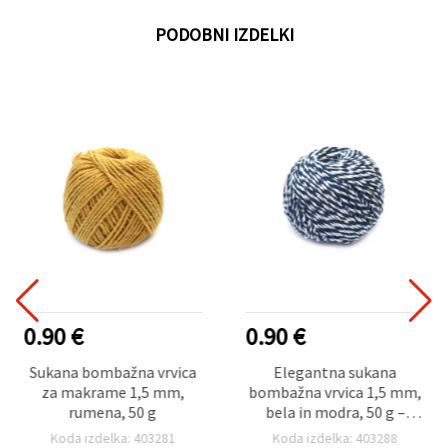
PODOBNI IZDELKI
0.90 €
0.90 €
Sukana bombažna vrvica
Elegantna sukana
za makrame 1,5 mm,
bombažna vrvica 1,5 mm,
rumena, 50 g
bela in modra, 50 g –
idealna za DIY, makrame
Koda izdelka: 403281
Koda izdelka: 403288