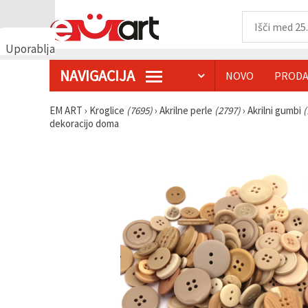
Uporabljamo
piškotke
NAVIGACIJA
NOVO
PRODA
🍪
Uporabljamo
piškotke in
EM ART
›
Kroglice
(7695)
›
Akrilne perle
(2797)
›
Akrilni gumbi
(
podobne
dekoracijo doma
tehnologije,
da
zagotovimo
pravilno
delovanje
spletnega
mesta,
izboljšamo
vašo
uporabniško
izkušnjo ter
z vašim
soglasjem
analiziramo
promet in
prikazujemo
ustreznejše