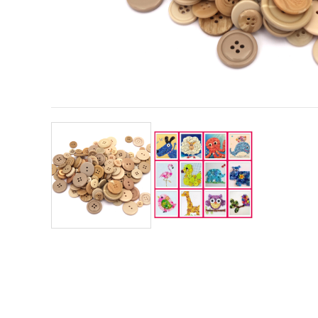
vsebine in
oglase, tudi
s pomočjo
naših
partnerjev
za analitiko
in trženje.
S klikom na
»Sprejmi
vse!« se
lahko
strinjate z
uporabo
vseh
piškotkov.
Ali pa v
Nastavitvah
označite
svoje
preference z
izbiro
določene
vrste
piškotkov
in klikom
na gumb
»Shrani«.