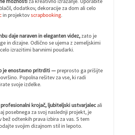
čne možnosti
za kreativno izražanje. Uporabite
blačil, dodatkov, dekoracije za dom ali celo
c
in projektov
scrapbooking
.
bu daje naraven in eleganten videz,
zato je
oge in dizajne. Odlično se ujema z zemeljskimi
i celo izrazitimi barvnimi poudarki.
 je enostavno pritrditi —
preprosto ga prišijte
površino. Popolna rešitev za vse, ki radi
irate svoje izdelke.
 profesionalni krojač, ljubiteljski ustvarjalec
ali
aj posebnega za svoj naslednji projekt, je
v bež odtenkih prava izbira za vas. S tem
ajte svojim dizajnom stil in lepoto.