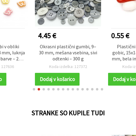
4.45 €
0.55 €
i v obliki
Okrasni plastični gumbi, 9–
Plastični
4 mm, luknja
30 mm, mešana vsebina, sivi
gobic, 15x1
barve – 20
odtenki – 300 g
mm, bela in
v
: 127636
Koda izdelka: 127372
Koda iz
o
Dodaj v košarico
Dodaj v ko
STRANKE SO KUPILE TUDI