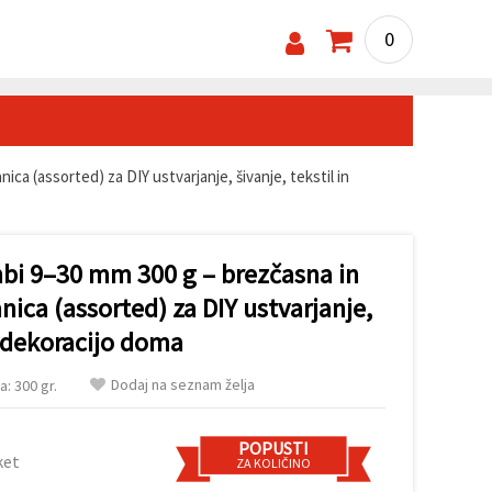
0
ca (assorted) za DIY ustvarjanje, šivanje, tekstil in
mbi 9–30 mm 300 g – brezčasna in
ica (assorted) za DIY ustvarjanje,
in dekoracijo doma
Dodaj na seznam želja
a: 300 gr.
POPUSTI
ket
ZA KOLIČINO