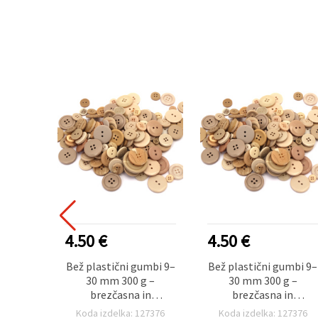
4.50 €
4.50 €
Bež plastični gumbi 9–
Bež plastični gumbi 9–
30 mm 300 g –
30 mm 300 g –
brezčasna in
brezčasna in
vsestranska mešanica
vsestranska mešanica
Koda izdelka: 127376
Koda izdelka: 127376