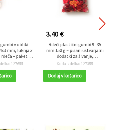
3.40 €
0.50
 gumbi v obliki
Rdeči plastični gumbi 9–35
Večbar
4x3 mm, luknja 3
mm 150 g – pisani ustvarjalni
ust
 rdeča – paket 20
dodatki za šivanje,
lukn
kosov
scrapbooking in DIY
delka: 127655
Koda izdelka: 127355
K
ustvarjanje (mešano)
šarico
Dodaj v košarico
Dodaj