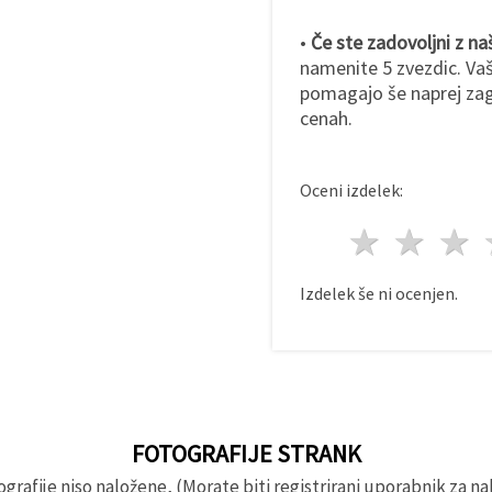
•
Če ste zadovoljni z naš
namenite 5 zvezdic. Va
pomagajo še naprej zag
cenah.
Oceni izdelek:
1 zvez
2 z
Izdelek še ni ocenjen.
FOTOGRAFIJE STRANK
rafije niso naložene, (Morate biti registrirani uporabnik za nal