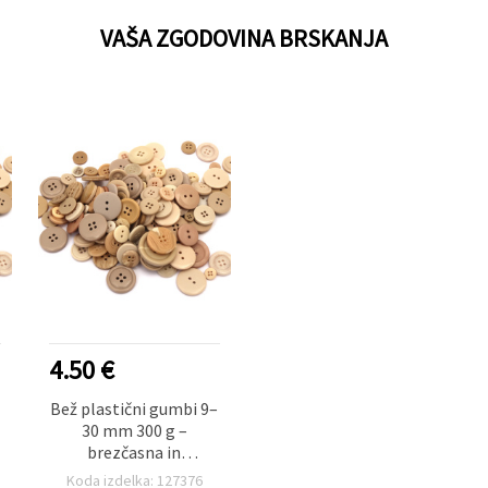
VAŠA ZGODOVINA BRSKANJA
4.50 €
Bež plastični gumbi 9–
30 mm 300 g –
brezčasna in
vsestranska mešanica
Koda izdelka: 127376