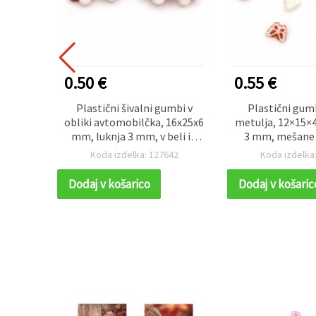
0.50 €
0.55 €
cake,
Plastični šivalni gumbi v
Plastični gumb
 in
obliki avtomobilčka, 16x25x6
metulja, 12×15×
kor za
mm, luknja 3 mm, v beli in
3 mm, mešane 
16x16x5
rdeči barvi – 10 kosov
koso
89
Koda izdelka: 127642
Koda izdelka
0 kosov
Dodaj v košarico
Dodaj v košaric