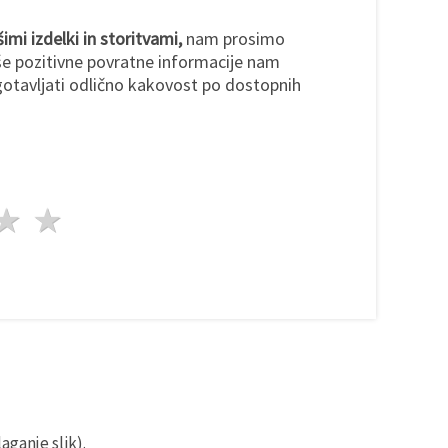
imi izdelki in storitvami,
nam prosimo
še pozitivne povratne informacije nam
otavljati odlično kakovost po dostopnih
da
vezde
3 zvezde
4 zvezde
5 zvezde
aganje slik).