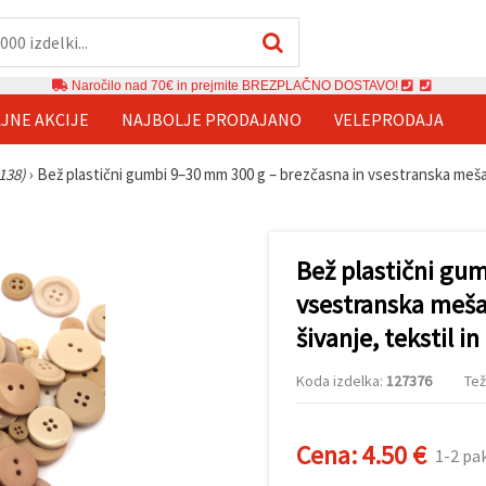
Naročilo nad 70€ in prejmite BREZPLAČNO DOSTAVO!
JNE AKCIJE
NAJBOLJE PRODAJANO
VELEPRODAJA
138)
›
Bež plastični gumbi 9–30 mm 300 g – brezčasna in vsestranska mešani
Bež plastični gu
vsestranska mešan
šivanje, tekstil 
Koda izdelka:
127376
Tež
Cena:
4.50 €
1-2 pa