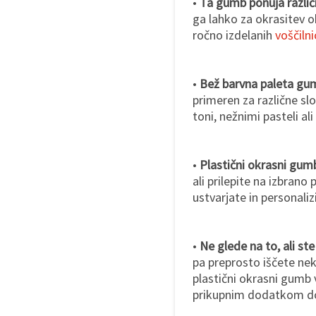
•
Ta gumb ponuja razli
ga lahko za okrasitev o
ročno izdelanih
voščilni
•
Bež barvna paleta gum
primeren za različne sl
toni, nežnimi pasteli al
•
Plastični okrasni gumb
ali prilepite na izbrano 
ustvarjate in personaliz
•
Ne glede na to, ali ste
pa preprosto iščete nek
plastični okrasni gumb 
prikupnim dodatkom dod