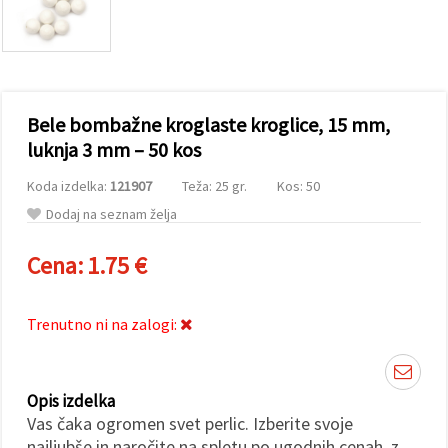
vsebine in
oglase, tudi
s pomočjo
naših
partnerjev
za analitiko
in trženje.
Bele bombažne kroglaste kroglice, 15 mm,
S klikom na
»Sprejmi
luknja 3 mm – 50 kos
vse!« se
lahko
Koda izdelka:
121907
Teža: 25 gr.
Kos: 50
strinjate z
uporabo
Dodaj na seznam želja
vseh
piškotkov.
Ali pa v
Cena:
1.75 €
Nastavitvah
označite
svoje
preference z
Trenutno ni na zalogi:
izbiro
določene
vrste
piškotkov
Opis izdelka
in klikom
na gumb
Vas čaka ogromen svet perlic. Izberite svoje
»Shrani«.
najljubše in naročite na spletu po ugodnih cenah, z