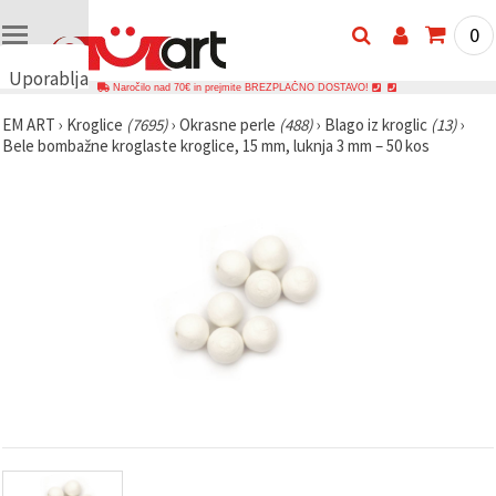
0
Uporabljamo
Naročilo nad 70€ in prejmite BREZPLAČNO DOSTAVO!
piškotke
EM ART
›
Kroglice
(7695)
›
Okrasne perle
(488)
›
Blago iz kroglic
(13)
›
🍪
Bele bombažne kroglaste kroglice, 15 mm, luknja 3 mm – 50 kos
Uporabljamo
piškotke in
podobne
tehnologije,
da
zagotovimo
pravilno
delovanje
spletnega
mesta,
izboljšamo
vašo
uporabniško
izkušnjo ter
z vašim
soglasjem
analiziramo
promet in
prikazujemo
ustreznejše