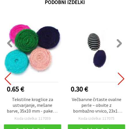
PODOBNI IZDELKI
0.65 €
0.30 €
Tekstilne kroglice za
Večbarvne črtaste ovalne
ustvarjanje, mešane
perle – obvite z
barve, 35x10 mm - paket 2
bombažno vrvico, 23x16
kosa
mm, luknja 4 mm,
Koda izdelka: 117059
Koda izdelka: 117075
mešano