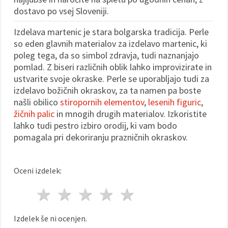
dostavo po vsej Sloveniji.
Sprejmi
Izdelava martenic je stara bolgarska tradicija. Perle
vse
so eden glavnih materialov za izdelavo martenic, ki
Nastavitve
poleg tega, da so simbol zdravja, tudi naznanjajo
pomlad. Z biseri različnih oblik lahko improvizirate in
ustvarite svoje okraske. Perle se uporabljajo tudi za
izdelavo božičnih okraskov, za ta namen pa boste
našli obilico
stiropornih elementov
,
lesenih figuric
,
žičnih palic
in mnogih drugih materialov. Izkoristite
lahko tudi pestro izbiro orodij, ki vam bodo
pomagala pri dekoriranju prazničnih okraskov.
Oceni izdelek:
1 zvezda
2 zvezde
3 zvezde
4 zvezde
5 zvezde
Izdelek še ni ocenjen.