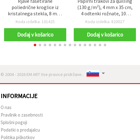
Rjave fasetirane
Papirni trakovi za quilling
poliedrične kroglice iz
(130 g/m²), 4 mm x 35 cm,
kristalnega stekla, 8 mm,
4 odtenki rožnate, 100
luknja 1 mm – niz 43
kos.
Koda izdelka: 101425
Koda izdelka: 820027
kosov za ogrlice,
zapestnice in dekorativno
Dodaj v košarico
Dodaj v košarico
ustvarjanje
© 2004 - 2026 EM ART Vse pravice pridržane..
INFORMACIJE
O nas
Pravilnik o zasebnosti
Splošni pogoji
Podatki o prodajalcu
Politika piškotkov