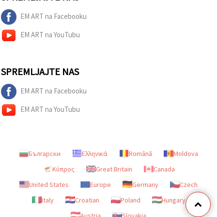
EM ART na Facebooku
EM ART na YouTubu
SPREMLJAJTE NAS
EM ART na Facebooku
EM ART na YouTubu
Български
Ελληνικά
Română
Moldova
Κύπρος
Great Britain
Canada
United States
Europe
Germany
Czech
Italy
Croatian
Poland
Hungary
Austria
Slovakia