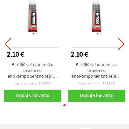
2.10 €
2.10 €
B-7000 večnamensko
B-7000 večnamensko
prozorno
prozorno
enokomponentno lepilo,
enokomponentno lepilo,
15 ml, za hobi in ročna
15 ml, za hobi in ročna
Koda izdelka: 516586
Koda izdelka: 516586
dela
dela
Dodaj v košarico
Dodaj v košarico