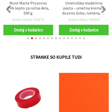
Mont Marte Prozorno
Umetniška modelirna
PVA lepilo za ročna dela,
pasta – umetna krema z
500 g
dozirno šobo, rumena, 50
ml
Koda izdelka: 516570
Koda izdelka: 506954
Dodaj v košarico
Dodaj v košarico
STRANKE SO KUPILE TUDI