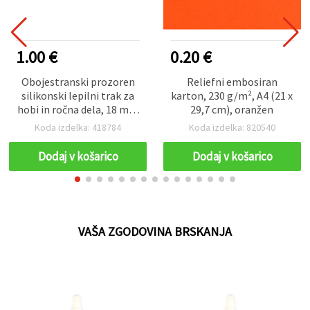
1.00 €
0.20 €
Obojestranski prozoren
Reliefni embosiran
silikonski lepilni trak za
karton, 230 g/m², A4 (21 x
hobi in ročna dela, 18 mm
29,7 cm), oranžen
× 2 m
Koda izdelka: 418784
Koda izdelka: 820540
Dodaj v košarico
Dodaj v košarico
VAŠA ZGODOVINA BRSKANJA