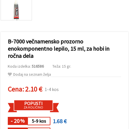
vsebine in
oglase, tudi
s pomočjo
naših
partnerjev
za analitiko
in trženje.
S klikom na
B-7000 večnamensko prozorno
»Sprejmi
vse!« se
enokomponentno lepilo, 15 ml, za hobi in
lahko
ročna dela
strinjate z
uporabo
vseh
Koda izdelka:
516586
Teža: 15 gr.
piškotkov.
Ali pa v
Dodaj na seznam želja
Nastavitvah
označite
Cena:
2.10 €
svoje
1-4 kos
preference z
izbiro
določene
POPUSTI
vrste
ZA KOLIČINO
piškotkov
in klikom
- 20
1.68 €
na gumb
%
5-9 kos
»Shrani«.