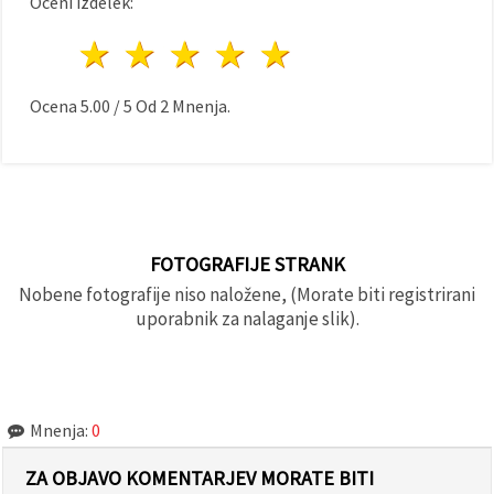
Oceni izdelek:
1 zvezda
2 zvezde
3 zvezde
4 zvezde
5 zvezde
Ocena
5.00
/
5
Od
2
Mnenja.
FOTOGRAFIJE STRANK
Nobene fotografije niso naložene, (Morate biti registrirani
uporabnik za nalaganje slik).
Mnenja:
0
ZA OBJAVO KOMENTARJEV MORATE BITI