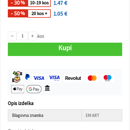
- 30
1.47 €
%
10-19 kos
Sprejmi
- 50
1.05 €
%
20 kos +
vse
Nastavitve
kos
Kupi
Opis izdelka
Blagovna znamka
EM ART