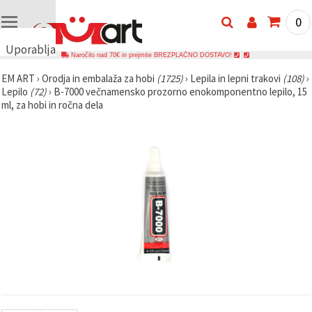
0
Uporabljamo
Naročilo nad 70€ in prejmite BREZPLAČNO DOSTAVO!
piškotke
EM ART
›
Orodja in embalaža za hobi
(1725)
›
Lepila in lepni trakovi
(108)
›
🍪
Lepilo
(72)
›
B-7000 večnamensko prozorno enokomponentno lepilo, 15
Uporabljamo
ml, za hobi in ročna dela
piškotke in
podobne
tehnologije,
da
zagotovimo
pravilno
delovanje
spletnega
mesta,
izboljšamo
vašo
uporabniško
izkušnjo ter
z vašim
soglasjem
analiziramo
promet in
prikazujemo
ustreznejše