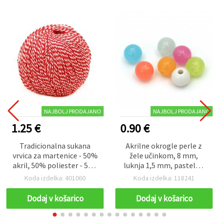
NAJBOLJ PRODAJANO
NAJBOLJ PRODAJANO
1.25 €
0.90 €
Tradicionalna sukana
Akrilne okrogle perle z
vrvica za martenice - 50%
žele učinkom, 8 mm,
akril, 50% poliester - 50 g
luknja 1,5 mm, pastelna
/ 170 m
mešanica, 20 g (≈70
Koda izdelka: 401060
Koda izdelka: 118241
kosov) – komplet za
izdelavo nakita,
Dodaj v košarico
Dodaj v košarico
zapestnic, ogrlic in
ustvarjalnih dekoracij