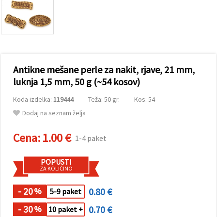
vsebine in
oglase, tudi
s pomočjo
naših
partnerjev
za analitiko
in trženje.
S klikom na
Antikne mešane perle za nakit, rjave, 21 mm,
»Sprejmi
vse!« se
luknja 1,5 mm, 50 g (~54 kosov)
lahko
strinjate z
Koda izdelka:
119444
Teža: 50 gr.
Kos: 54
uporabo
vseh
Dodaj na seznam želja
piškotkov.
Ali pa v
Nastavitvah
Cena:
1.00 €
1-4 paket
označite
svoje
preference z
POPUSTI
izbiro
ZA KOLIČINO
določene
vrste
piškotkov
- 20
0.80 €
%
5-9 paket
in klikom
na gumb
- 30
0.70 €
%
10 paket +
»Shrani«.