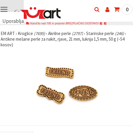
0
Uporabljamo
Naročilo nad 70€ in prejmite BREZPLAČNO DOSTAVO!
piškotke
EM ART
›
Kroglice
(7695)
›
Akrilne perle
(2797)
›
Starinske perle
(246)
›
🍪
Antikne mešane perle za nakit, rjave, 21 mm, luknja 1,5 mm, 50 g (~54
Uporabljamo
kosov)
piškotke in
podobne
tehnologije,
da
zagotovimo
pravilno
delovanje
spletnega
mesta,
izboljšamo
vašo
uporabniško
izkušnjo ter
z vašim
soglasjem
analiziramo
promet in
prikazujemo
ustreznejše