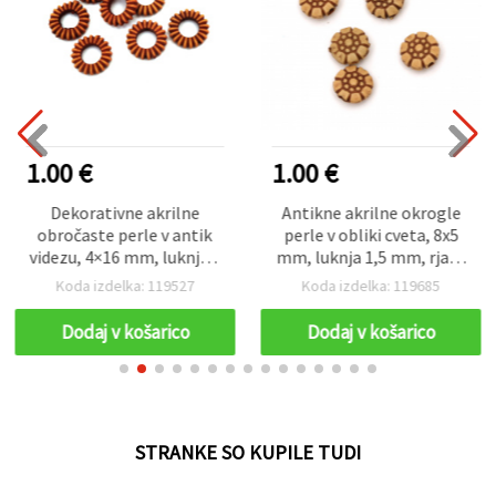
1.00 €
1.00 €
Dekorativne akrilne
Antikne akrilne okrogle
obročaste perle v antik
perle v obliki cveta, 8x5
videzu, 4×16 mm, luknja 1
mm, luknja 1,5 mm, rjava
mm, rjave – 50 g (~85
– 50 g (~230 kosov)
Koda izdelka: 119527
Koda izdelka: 119685
kosov)
Dodaj v košarico
Dodaj v košarico
STRANKE SO KUPILE TUDI