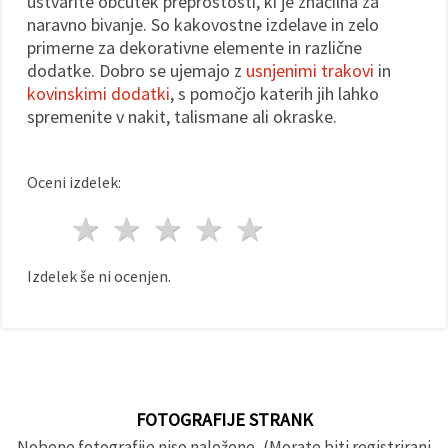
ustvarite občutek preprostosti, ki je značilna za
naravno bivanje. So kakovostne izdelave in zelo
primerne za dekorativne elemente in različne
dodatke. Dobro se ujemajo z
usnjenimi trakovi
in
kovinskimi dodatki
, s pomočjo katerih jih lahko
spremenite v nakit, talismane ali okraske.
Oceni izdelek:
1 zvezda
2 zvezde
3 zvezde
4 zvezde
5 zvezde
Izdelek še ni ocenjen.
FOTOGRAFIJE STRANK
Nobene fotografije niso naložene, (Morate biti registrirani