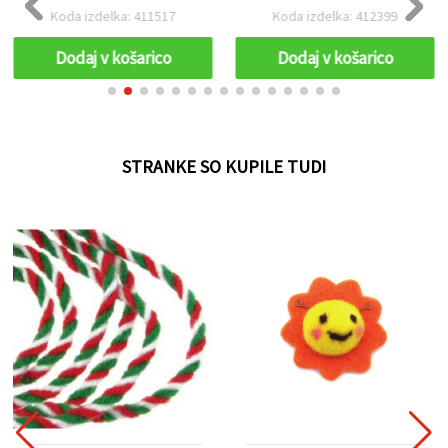
sive, roza, pudraste in
Koda izdelka: 411517
Koda izdelka: 412399
vijolične, cca 240 g / 25 m
(assorted)
Dodaj v košarico
Dodaj v košarico
STRANKE SO KUPILE TUDI