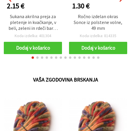
2.15 €
1.30 €
Sukana akrilna preja za
Ročno izdelan okras
pletenje in kvačkanje, v
Sonce iz polstene volne,
beli, zeleni in rdeči barvi,
49 mm
100% akril, 100 g - 66 m
Koda izdelka: 401304
Koda izdelka: 814335
Dodaj v košarico
Dodaj v košarico
VAŠA ZGODOVINA BRSKANJA