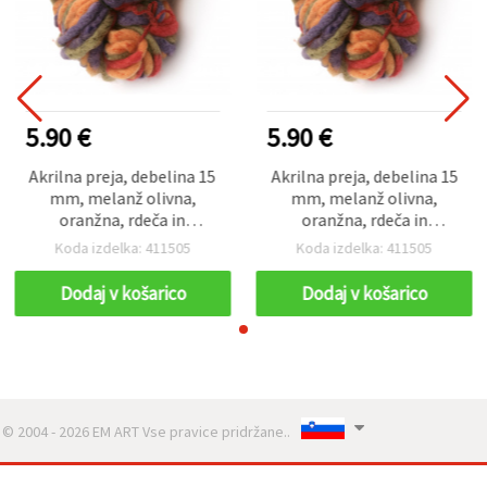
5.90 €
5.90 €
Akrilna preja, debelina 15
Akrilna preja, debelina 15
mm, melanž olivna,
mm, melanž olivna,
oranžna, rdeča in
oranžna, rdeča in
vijolična, 240 g / 50 m
vijolična, 240 g / 50 m
Koda izdelka: 411505
Koda izdelka: 411505
Dodaj v košarico
Dodaj v košarico
© 2004 - 2026 EM ART Vse pravice pridržane..