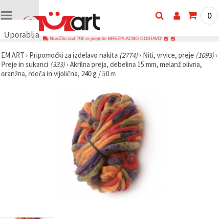
0
Uporabljamo
Naročilo nad 70€ in prejmite BREZPLAČNO DOSTAVO!
piškotke
EM ART
›
Pripomočki za izdelavo nakita
(2774)
›
Niti, vrvice, preje
(1093)
›
🍪
Preje in sukanci
(333)
›
Akrilna preja, debelina 15 mm, melanž olivna,
Uporabljamo
oranžna, rdeča in vijolična, 240 g / 50 m
piškotke in
podobne
tehnologije,
da
zagotovimo
pravilno
delovanje
spletnega
mesta,
izboljšamo
vašo
uporabniško
izkušnjo ter
z vašim
soglasjem
analiziramo
promet in
prikazujemo
ustreznejše