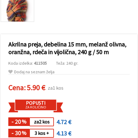
vsebine in
oglase, tudi
s pomočjo
naših
partnerjev
za analitiko
in trženje.
S klikom na
Akrilna preja, debelina 15 mm, melanž olivna,
»Sprejmi
vse!« se
oranžna, rdeča in vijolična, 240 g / 50 m
lahko
strinjate z
Koda izdelka:
411505
Teža: 240 gr.
uporabo
vseh
Dodaj na seznam želja
piškotkov.
Ali pa v
Nastavitvah
Cena:
5.90 €
za1 kos
označite
svoje
preference z
POPUSTI
izbiro
ZA KOLIČINO
določene
vrste
piškotkov
- 20
4.72 €
%
za2 kos
in klikom
na gumb
- 30
4.13 €
%
3 kos +
»Shrani«.