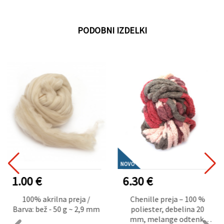
PODOBNI IZDELKI
NOVO
1.00 €
6.30 €
100% akrilna preja /
Chenille preja – 100 %
Barva: bež - 50 g ~ 2,9 mm
poliester, debelina 20
mm, melange odtenki