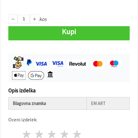
Sprejmi
kos
vse
Kupi
Nastavitve
Opis izdelka
Blagovna znamka
EM ART
Oceni izdelek:
1 zvezda
2 zvezde
3 zvezde
4 zvezde
5 zvezde