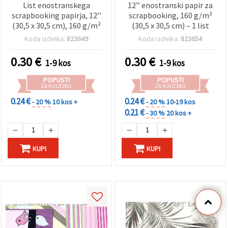
List enostranskega
12’’ enostranski papir za
scrapbooking papirja, 12’’
scrapbooking, 160 g/m²
(30,5 x 30,5 cm), 160 g/m²
(30,5 x 30,5 cm) – 1 list
Koda izdelka:
823649
Koda izdelka:
823654
0.30
€
0.30
€
1-9 kos
1-9 kos
POPUSTI
POPUSTI
ZA KOLIČINO
ZA KOLIČINO
0.24 €
0.24 €
- 20 %
10 kos +
- 20 %
10-19 kos
0.21 €
- 30 %
20 kos +
KUPI
KUPI