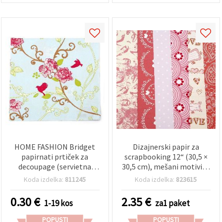
HOME FASHION Bridget
Dizajnerski papir za
papirnati prtiček za
scrapbooking 12“ (30,5 ×
decoupage (servietna
30,5 cm), mešani motivi, 6
tehnika), cvetlični in ptičji
dizajnov × 2 lista
Koda izdelka:
811245
Koda izdelka:
823615
motiv, 33 x 33 cm, 3-slojni,
večbarvni, 1 kos, za
0.30
€
2.35
€
1-19 kos
za1 paket
scrapbooking, mešane
medije in DIY hobi
POPUSTI
POPUSTI