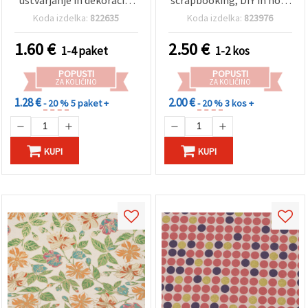
50 x 65 cm, 10 listov
ustvarjanje, cvetlični
Koda izdelka:
822635
Koda izdelka:
823976
vzorec, 56 x 76 cm, HP45
1.60
€
2.50
€
1-4 paket
1-2 kos
POPUSTI
POPUSTI
ZA KOLIČINO
ZA KOLIČINO
1.28 €
2.00 €
- 20 %
5 paket +
- 20 %
3 kos +
KUPI
KUPI