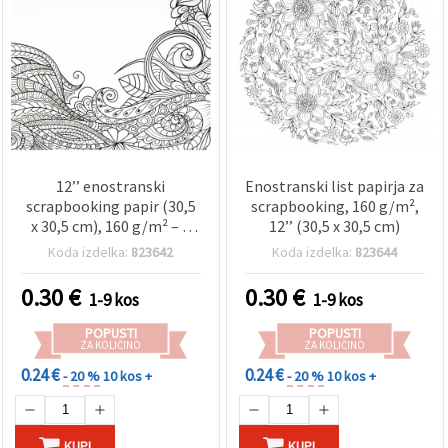
12’’ enostranski
Enostranski list papirja za
scrapbooking papir (30,5
scrapbooking, 160 g/m²,
x 30,5 cm), 160 g/m² – 1
12’’ (30,5 x 30,5 cm)
list
Koda izdelka:
823642
Koda izdelka:
823644
0.30
€
0.30
€
1-9 kos
1-9 kos
POPUSTI
POPUSTI
ZA KOLIČINO
ZA KOLIČINO
0.24 €
0.24 €
- 20 %
10 kos +
- 20 %
10 kos +
KUPI
KUPI