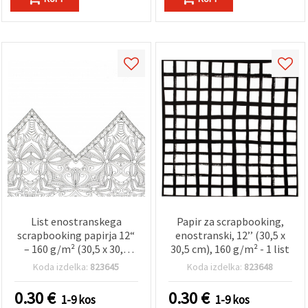
List enostranskega
Papir za scrapbooking,
scrapbooking papirja 12“
enostranski, 12’’ (30,5 x
– 160 g/m² (30,5 x 30,5
30,5 cm), 160 g/m² - 1 list
cm)
Koda izdelka:
823645
Koda izdelka:
823648
0.30
€
0.30
€
1-9 kos
1-9 kos