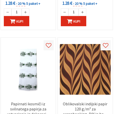
1.28 €
1.28 €
- 20 %
5 paket +
- 20 %
5 paket +
KUPI
KUPI
Papirnati kosmiči iz
Oblikovalski indijski papir
svilnatega papirja za
120 g/m² za
ustvarjanje in dekoracijo
scrapbooking, DIY in hobi