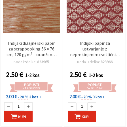
Indijski dizajnerski papir
Indijski papir za
za scrapbooking 56 × 76
ustvarjanje z
cm, 120 g/m² – oranžen, s
neprekinjenim cvetličnim
potiskom iz metalizirane
vzorcem, 120 g/m², 56 x
Koda izdelka:
823965
Koda izdelka:
823966
folije v zlati barvi –
76 cm, temno rožnata z
dekorativni papir za
metalik folijskim tiskom
2.50
€
2.50
€
1-2 kos
1-2 kos
ustvarjanje, voščilnice in
srebrne barve — za
DIY – HP37
scrapbooking, izdelavo
POPUSTI
POPUSTI
voščilnic in DIY
ZA KOLIČINO
ZA KOLIČINO
ustvarjanje, HP38
2.00 €
2.00 €
- 20 %
3 kos +
- 20 %
3 kos +
KUPI
KUPI