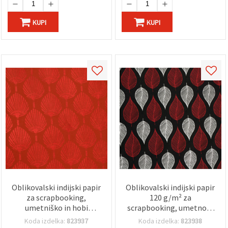
KUPI
KUPI
Oblikovalski indijski papir
Oblikovalski indijski papir
za scrapbooking,
120 g/m² za
umetniško in hobi
scrapbooking, umetnost
ustvarjanje, rdeči vzorec,
in ročna dela, 56 × 76 cm –
Koda izdelka:
823937
Koda izdelka:
823938
120 g/m², 56×76 cm, HP09
belo in rdeče listje na črni