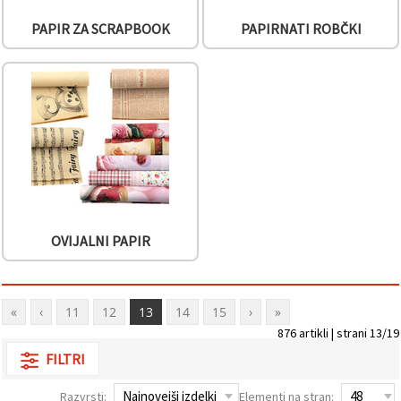
PAPIR ZA SCRAPBOOK
PAPIRNATI ROBČKI
OVIJALNI PAPIR
«
‹
11
12
13
14
15
›
»
876 artikli | strani 13/19
FILTRI
Razvrsti:
Elementi na stran: