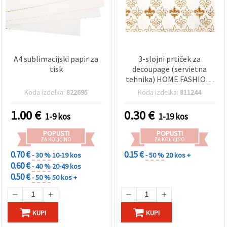
A4 sublimacijski papir za
3-slojni prtiček za
tisk
decoupage (servietna
tehnika) HOME FASHION,
33 x 33 cm, Bakrene lilije -
Koda izdelka:
822695
Koda izdelka:
811244
1 kos
1.00
€
0.30
€
1-9 kos
1-19 kos
POPUSTI
POPUSTI
ZA KOLIČINO
ZA KOLIČINO
0.70 €
0.15 €
- 30 %
10-19 kos
- 50 %
20 kos +
0.60 €
- 40 %
20-49 kos
0.50 €
- 50 %
50 kos +
KUPI
KUPI