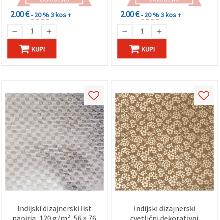
rumena – HP44
2.00 €
2.00 €
- 20 %
3 kos +
- 20 %
3 kos +
KUPI
KUPI
Indijski dizajnerski list
Indijski dizajnerski
papirja, 120 g/m², 56 × 76
cvetlični dekorativni