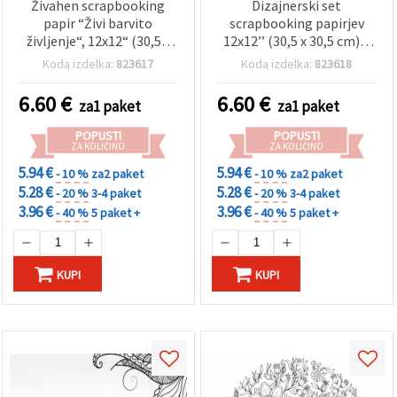
Živahen scrapbooking
Dizajnerski set
papir “Živi barvito
scrapbooking papirjev
življenje“, 12x12“ (30,5 x
12x12’’ (30,5 x 30,5 cm) –
30,5 cm) - 40 listov, 20
40 listov, 20 motivov
Koda izdelka:
823617
Koda izdelka:
823618
edinstvenih večbarvnih
(standardni in z bisernim
vzorcev (tiskani in
leskom) – kovinski videz
6.60
€
6.60
€
za1 paket
za1 paket
perlasti) - idealno za
zlate in srebrne barve – za
albume, voščilnice in
scrapbooking, izdelavo
POPUSTI
POPUSTI
kreativne DIY projekte
voščilnic in DIY ustvarjanje
ZA KOLIČINO
ZA KOLIČINO
– mešan izbor
5.94 €
5.94 €
- 10 %
za2 paket
- 10 %
za2 paket
5.28 €
5.28 €
- 20 %
3-4 paket
- 20 %
3-4 paket
3.96 €
3.96 €
- 40 %
5 paket +
- 40 %
5 paket +
KUPI
KUPI