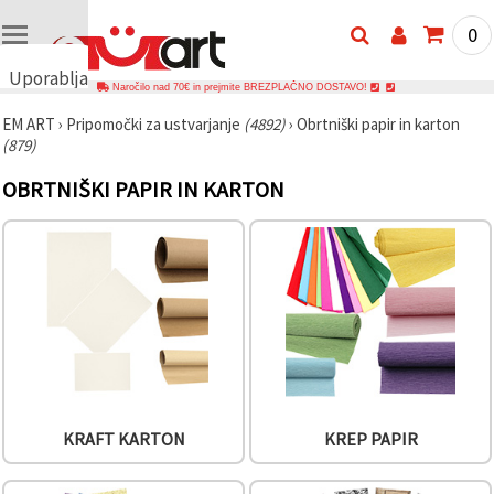
0
Uporabljamo
Naročilo nad 70€ in prejmite BREZPLAČNO DOSTAVO!
piškotke
EM ART
›
Pripomočki za ustvarjanje
(4892)
›
Obrtniški papir in karton
🍪
(879)
Uporabljamo
piškotke in
OBRTNIŠKI PAPIR IN KARTON
podobne
tehnologije,
da
zagotovimo
pravilno
delovanje
spletnega
mesta,
izboljšamo
vašo
uporabniško
izkušnjo ter
z vašim
soglasjem
analiziramo
KRAFT KARTON
KREP PAPIR
promet in
prikazujemo
ustreznejše