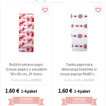
Božični okrasni papir
Tanka papirnata
(tissue paper) z zvezdami
dekoracija Snežinke iz
50 x 65 cm, 10 listov
tissue papirja 50x65 cm,
10 listov
Koda izdelka:
822633
Koda izdelka:
822634
1.60
€
1.60
€
1-4 paket
1-4 paket
POPUSTI
POPUSTI
ZA KOLIČINO
ZA KOLIČINO