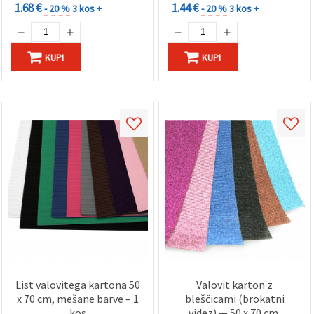
1.68 €
1.44 €
- 20 %
3 kos +
- 20 %
3 kos +
KUPI
KUPI
List valovitega kartona 50
Valovit karton z
x 70 cm, mešane barve – 1
bleščicami (brokatni
kos
videz) — 50 x 70 cm,