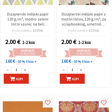
Dizajnerski indijski papir
Dizajnerski indijski papir z
120 g/m², modro-zeleni
motivi listov, 120 g/m², za
listni vzorec na beli
scrapbooking, umetniško
podlagi, za scrapbooking,
ustvarjanje in ročna dela,
Koda izdelka:
823941
Koda izdelka:
823942
ustvarjanje in ročna dela,
56x76 cm, HP14
56 x 76 cm, HP13
2.00
€
2.00
€
1-2 kos
1-2 kos
POPUSTI
POPUSTI
ZA KOLIČINO
ZA KOLIČINO
1.60 €
1.60 €
- 20 %
3 kos +
- 20 %
3 kos +
KUPI
KUPI