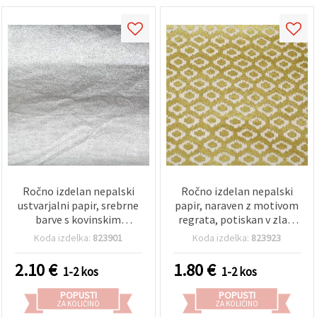
Ročno izdelan nepalski
Ročno izdelan nepalski
ustvarjalni papir, srebrne
papir, naraven z motivom
barve s kovinskim
regrata, potiskan v zlati
videzom, 60 g/m², list 50
barvi, 60 g, 50 × 76 cm – 1
Koda izdelka:
823901
Koda izdelka:
823923
× 75 cm – idealno za
list
scrapbooking, origami,
2.10
€
1.80
€
1-2 kos
1-2 kos
izdelavo voščilnic,
dekupaž, darilno zavijanje
POPUSTI
POPUSTI
ZA KOLIČINO
ZA KOLIČINO