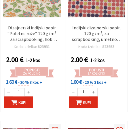
Dizajnerski indijski papir
Indijski dizajnerski papir,
“Poletne rože“ 120 g/m²
120 g/m², za
za scrapbooking, hobi
scrapbooking, umetnost
ustvarjanje in ročna dela,
in ustvarjanje, 56x76 cm,
Koda izdelka:
823931
Koda izdelka:
823933
56x76 cm HP03
zlata barva, roza in
vijolična, vzorec HP05
2.00
€
2.00
€
1-2 kos
1-2 kos
POPUSTI
POPUSTI
ZA KOLIČINO
ZA KOLIČINO
1.60 €
1.60 €
- 20 %
3 kos +
- 20 %
3 kos +
KUPI
KUPI