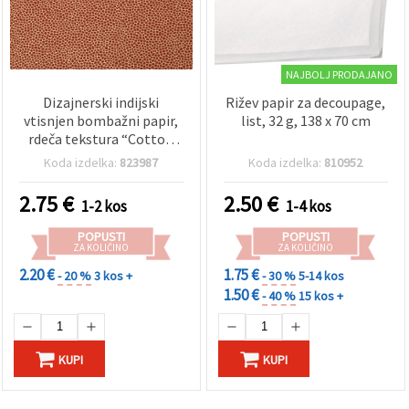
NAJBOLJ PRODAJANO
Dizajnerski indijski
Rižev papir za decoupage,
vtisnjen bombažni papir,
list, 32 g, 138 x 70 cm
rdeča tekstura “Cotton
Skin“, 120 g/m², list 56×76
Koda izdelka:
823987
Koda izdelka:
810952
cm za scrapbooking,
izdelavo voščilnic, vabila
2.75
€
2.50
€
1-2 kos
1-4 kos
in DIY projekte — HP56
POPUSTI
POPUSTI
ZA KOLIČINO
ZA KOLIČINO
2.20 €
1.75 €
- 20 %
3 kos +
- 30 %
5-14 kos
1.50 €
- 40 %
15 kos +
KUPI
KUPI