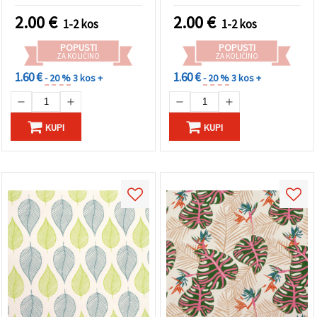
podlagi, HP10
2.00
€
2.00
€
1-2 kos
1-2 kos
POPUSTI
POPUSTI
ZA KOLIČINO
ZA KOLIČINO
1.60 €
1.60 €
- 20 %
3 kos +
- 20 %
3 kos +
KUPI
KUPI