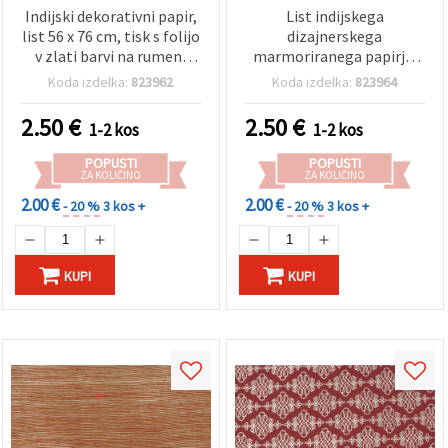
Indijski dekorativni papir,
List indijskega
list 56 x 76 cm, tisk s folijo
dizajnerskega
v zlati barvi na rumeni
marmoriranega papirja,
podlagi, baročni cvetlični
vintage slog, z
Koda izdelka:
823962
Koda izdelka:
823964
vitičasti vzorec, 120 g/m²
zlato‑rjavim in črnim
– za scrapbooking,
vrtinčastim vzorcem, 120
2.50
€
2.50
€
1-2 kos
1-2 kos
izdelavo voščilnic,
g/m², 56 × 76 cm, za
DIY/naredi sam in darilno
scrapbooking, izdelavo
POPUSTI
POPUSTI
zavijanje, HP34
voščilnic, decoupage in
ZA KOLIČINO
ZA KOLIČINO
DIY ustvarjanje – HP36
2.00 €
2.00 €
- 20 %
3 kos +
- 20 %
3 kos +
KUPI
KUPI