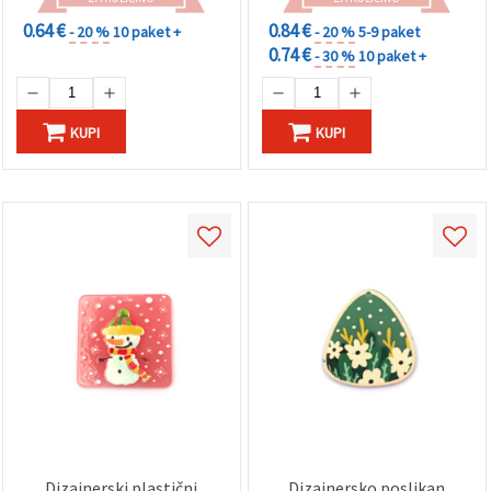
0.64 €
0.84 €
- 20 %
10 paket +
- 20 %
5-9 paket
0.74 €
- 30 %
10 paket +
KUPI
KUPI
Dizajnerski plastični
Dizajnersko poslikan