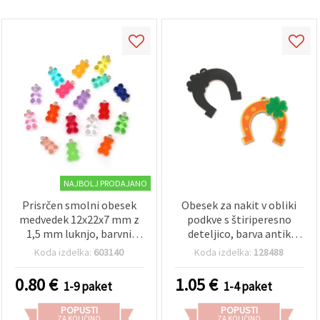
NAJBOLJ PRODAJANO
Prisrčen smolni obesek
Obesek za nakit v obliki
medvedek 12x22x7 mm z
podkve s štiriperesno
1,5 mm luknjo, barvni
deteljico, barva antik
miks (mešano) – 5 kosov –
srebro, 38x35x2 mm,
Koda izdelka:
603140
Koda izdelka:
128488
za nakit, obeske za ključe
luknja: 1,5x2 mm - 3 kosi
in DIY ustvarjanje
0.80
€
1.05
€
1-9 paket
1-4 paket
POPUSTI
POPUSTI
ZA KOLIČINO
ZA KOLIČINO