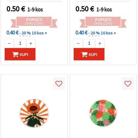
0.50
€
0.50
€
1-9 kos
1-9 kos
POPUSTI
POPUSTI
ZA KOLIČINO
ZA KOLIČINO
0.40 €
0.40 €
- 20 %
10 kos +
- 20 %
10 kos +
KUPI
KUPI