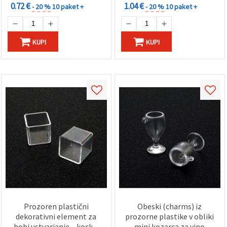
0.72 €
1.04 €
- 20 %
10 paket +
- 20 %
10 paket +
KUPI
KUPI
Prozoren plastični
Obeski (charms) iz
dekorativni element za
prozorne plastike v obliki
hobi ustvarjanje – kocka,
mini kozarca za vino