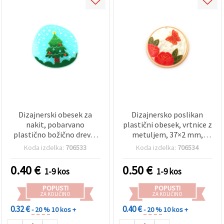
Dizajnerski obesek za
Dizajnersko poslikan
nakit, pobarvano
plastični obesek, vrtnice z
plastično božično drevo,
metuljem, 37×2 mm,
37x40x3 mm, luknja: 1 mm
luknja 1 mm
Koda izdelka:
706533
Koda izdelka:
706534
0.40
€
0.50
€
1-9 kos
1-9 kos
POPUSTI
POPUSTI
ZA KOLIČINO
ZA KOLIČINO
0.32 €
0.40 €
- 20 %
10 kos +
- 20 %
10 kos +