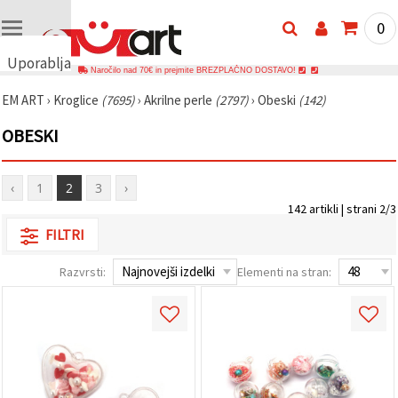
0
Uporabljamo
Naročilo nad 70€ in prejmite BREZPLAČNO DOSTAVO!
piškotke
EM ART
›
Kroglice
(7695)
›
Akrilne perle
(2797)
›
Obeski
(142)
🍪
Uporabljamo
OBESKI
piškotke in
podobne
tehnologije,
da
‹
1
2
3
›
zagotovimo
pravilno
142 artikli | strani 2/3
delovanje
FILTRI
spletnega
mesta,
izboljšamo
Razvrsti:
Elementi na stran:
vašo
uporabniško
izkušnjo ter
z vašim
soglasjem
analiziramo
promet in
prikazujemo
ustreznejše