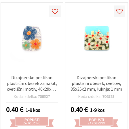
Dizajnersko poslikan
Dizajnerski poslikan
plastični obesek za nakit,
plastični obesek, cvetovi,
cvetlični motiv, 40x29x2,5
35x35x2 mm, luknja: 1 mm
mm, luknja: 1 mm
Koda izdelka:
706527
Koda izdelka:
706528
0.40
€
0.40
€
1-9 kos
1-9 kos
POPUSTI
POPUSTI
ZA KOLIČINO
ZA KOLIČINO