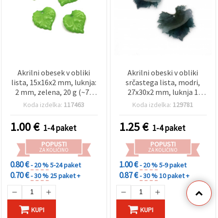
Akrilni obesek v obliki
Akrilni obeski v obliki
lista, 15x16x2 mm, luknja:
srčastega lista, modri,
2 mm, zelena, 20 g (~70
27x30x2 mm, luknja 1
kosov)
mm, komplet 2 kosov – za
Koda izdelka:
117463
Koda izdelka:
129781
nakit, ogrlice, zapestnice,
uhane in DIY dekoracije
1.00
€
1.25
€
1-4 paket
1-4 paket
POPUSTI
POPUSTI
ZA KOLIČINO
ZA KOLIČINO
0.80 €
1.00 €
- 20 %
5-24 paket
- 20 %
5-9 paket
0.70 €
0.87 €
- 30 %
25 paket +
- 30 %
10 paket +
KUPI
KUPI