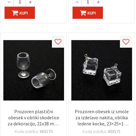
KUPI
KUPI
Prozoren plastični
Prozoren obesek iz smole
obesek v obliki skodelice
za izdelavo nakita, oblika
za dekoracijo, 21x38 mm,
ledene kocke, 23×25×18
luknja: 3 mm – 2 kosa
mm, luknja 1,5 mm –
Koda izdelka:
603170
Koda izdelka:
603171
paket 5 kosov