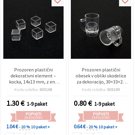
Prozoren plastični
Prozoren plastični
dekorativni element –
obesek v obliki skodelice
kocka, 14x13 mm, z eno
za dekoracijo, 30×33×23
odprtino 11x11 mm – 5
mm, luknja 2 mm – 2 kosa
Koda izdelka:
603168
Koda izdelka:
603169
kosov
1.30
€
0.80
€
1-9 paket
1-9 paket
POPUSTI
POPUSTI
ZA KOLIČINO
ZA KOLIČINO
1.04 €
0.64 €
- 20 %
10 paket +
- 20 %
10 paket +