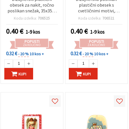
obesek za nakit, ročno
plastični obesek s
poslikan snežak, 35x35x2
cvetličnimi motivi,
mm, luknja 1 mm
35×32×2 mm, luknja 1
Koda izdelka:
706525
Koda izdelka:
706521
mm, za izdelavo nakita
0.40
€
0.40
€
1-9 kos
1-9 kos
POPUSTI
POPUSTI
ZA KOLIČINO
ZA KOLIČINO
0.32 €
0.32 €
- 20 %
10 kos +
- 20 %
10 kos +
KUPI
KUPI