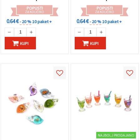
POPUSTI
POPUSTI
ZA KOLIČINO
ZA KOLIČINO
0.64 €
0.64 €
- 20 %
10 paket +
- 20 %
10 paket +
KUPI
KUPI
NAJBOLJ PRODAJANO