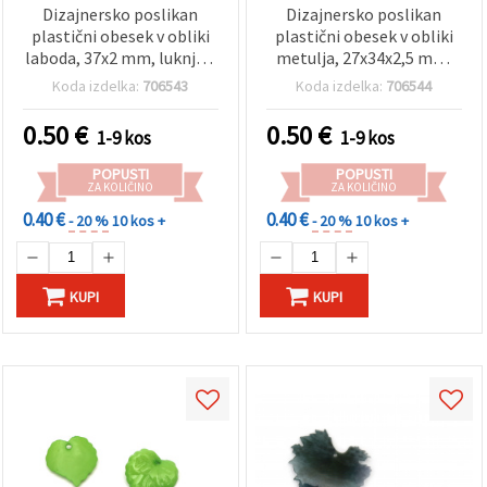
Dizajnersko poslikan
Dizajnersko poslikan
plastični obesek v obliki
plastični obesek v obliki
laboda, 37x2 mm, luknja 1
metulja, 27x34x2,5 mm,
mm, za izdelavo nakita
luknja 1 mm
Koda izdelka:
706543
Koda izdelka:
706544
0.50
€
0.50
€
1-9 kos
1-9 kos
POPUSTI
POPUSTI
ZA KOLIČINO
ZA KOLIČINO
0.40 €
0.40 €
- 20 %
10 kos +
- 20 %
10 kos +
KUPI
KUPI