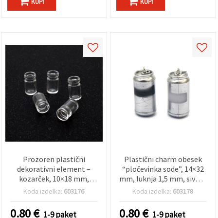
KUPI
KUPI
Prozoren plastični
Plastični charm obesek
dekorativni element –
“pločevinka sode”, 14×32
kozarček, 10×18 mm,
mm, luknja 1,5 mm, siva, 2
luknja 6 mm, 5 kos
kosa
Koda izdelka:
603176
Koda izdelka:
603178
0.80
€
0.80
€
1-9 paket
1-9 paket