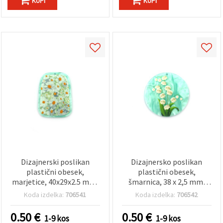
KUPI
KUPI
Dizajnerski poslikan
Dizajnersko poslikan
plastični obesek,
plastični obesek,
marjetice, 40x29x2.5 mm,
šmarnica, 38 x 2,5 mm,
luknja 1 mm
luknja 1 mm, za DIY nakit
Koda izdelka:
706541
Koda izdelka:
706542
0.50
€
0.50
€
1-9 kos
1-9 kos