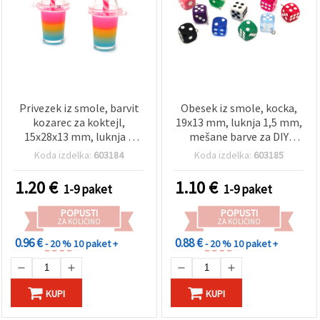
Privezek iz smole, barvit
Obesek iz smole, kocka,
kozarec za koktejl,
19x13 mm, luknja 1,5 mm,
15x28x13 mm, luknja 1
mešane barve za DIY
mm - 2 kosa
ročna dela in izdelavo
Koda izdelka:
603184
Koda izdelka:
603185
nakita – 5 kosov
1.20
€
1.10
€
1-9 paket
1-9 paket
POPUSTI
POPUSTI
ZA KOLIČINO
ZA KOLIČINO
0.96 €
0.88 €
- 20 %
10 paket +
- 20 %
10 paket +
KUPI
KUPI