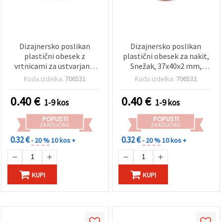
Dizajnersko poslikan
Dizajnersko poslikan
plastični obesek z
plastični obesek za nakit,
vrtnicami za ustvarjanje
Snežak, 37x40x2 mm,
nakita, 35x35x2 mm,
luknja: 1 mm
Koda izdelka:
706531
Koda izdelka:
706532
luknja 1 mm
0.40
€
0.40
€
1-9 kos
1-9 kos
POPUSTI
POPUSTI
ZA KOLIČINO
ZA KOLIČINO
0.32 €
0.32 €
- 20 %
10 kos +
- 20 %
10 kos +
KUPI
KUPI