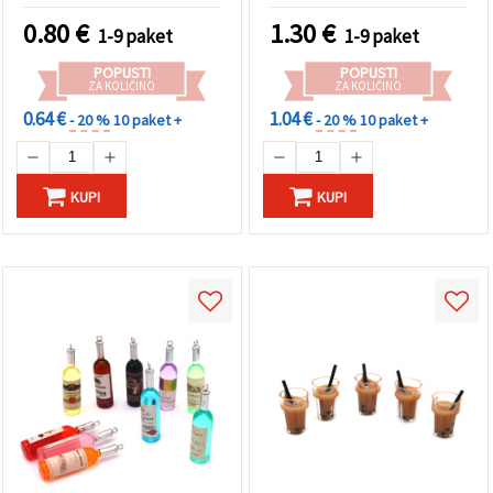
0.80
€
1.30
€
1-9 paket
1-9 paket
POPUSTI
POPUSTI
ZA KOLIČINO
ZA KOLIČINO
0.64 €
1.04 €
- 20 %
10 paket +
- 20 %
10 paket +
KUPI
KUPI