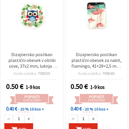
Dizajnersko poslikan
Dizajnersko poslikan
plastični obesek v obliki
plastični obesek za nakit,
sove, 37x2 mm, luknja 1
flamingo, 41×29×2,5 mm,
mm
luknja: 1 mm
Koda izdelka:
706539
Koda izdelka:
706540
0.50
€
0.50
€
1-9 kos
1-9 kos
POPUSTI
POPUSTI
ZA KOLIČINO
ZA KOLIČINO
0.40 €
0.40 €
- 20 %
10 kos +
- 20 %
10 kos +