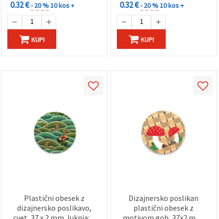
0.32 €
0.32 €
- 20 %
10 kos +
- 20 %
10 kos +
KUPI
KUPI
Plastični obesek z
Dizajnersko poslikan
dizajnersko poslikavo,
plastični obesek z
cvet, 37 x 2 mm, luknja: 1
motivom gob, 37x2 mm,