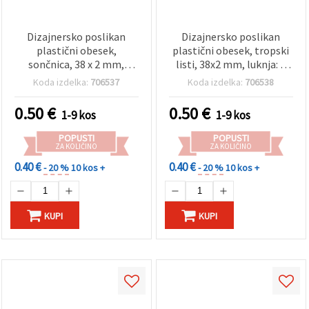
Dizajnersko poslikan
Dizajnersko poslikan
plastični obesek,
plastični obesek, tropski
sončnica, 38 x 2 mm,
listi, 38x2 mm, luknja: 1
luknja: 1 mm
mm
Koda izdelka:
706537
Koda izdelka:
706538
0.50
€
0.50
€
1-9 kos
1-9 kos
POPUSTI
POPUSTI
ZA KOLIČINO
ZA KOLIČINO
0.40 €
0.40 €
- 20 %
10 kos +
- 20 %
10 kos +
KUPI
KUPI