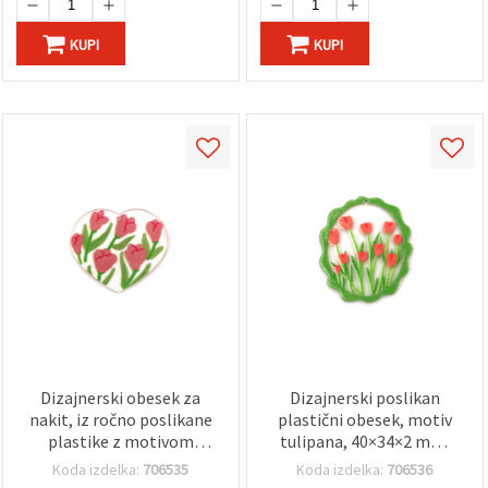
KUPI
KUPI
Dizajnerski obesek za
Dizajnerski poslikan
nakit, iz ročno poslikane
plastični obesek, motiv
plastike z motivom
tulipana, 40×34×2 mm,
tulipana, 32x37x2 mm,
luknja 1 mm
Koda izdelka:
706535
Koda izdelka:
706536
luknja: 1 mm