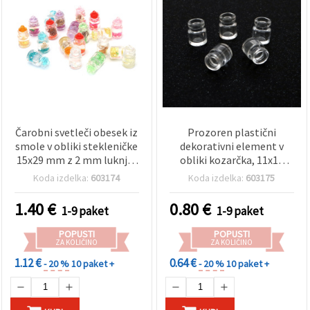
Čarobni svetleči obesek iz
Prozoren plastični
smole v obliki stekleničke
dekorativni element v
15x29 mm z 2 mm luknjo,
obliki kozarčka, 11x14
mešane barve – 5 kosov –
mm, luknja 6 mm – 5 kos.
Koda izdelka:
603174
Koda izdelka:
603175
za nakit, obeske za ključe
in ustvarjalne DIY hobby
1.40
€
0.80
€
1-9 paket
1-9 paket
projekte
POPUSTI
POPUSTI
ZA KOLIČINO
ZA KOLIČINO
1.12 €
0.64 €
- 20 %
10 paket +
- 20 %
10 paket +