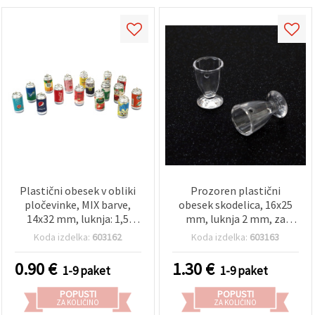
Sprejmi
vse
Nastavitve
Plastični obesek v obliki
Prozoren plastični
pločevinke, MIX barve,
obesek skodelica, 16x25
14x32 mm, luknja: 1,5
mm, luknja 2 mm, za
mm, 2 kosa
izdelavo nakita in DIY
Koda izdelka:
603162
Koda izdelka:
603163
ročna dela, paket 5 kos
0.90
€
1.30
€
1-9 paket
1-9 paket
POPUSTI
POPUSTI
ZA KOLIČINO
ZA KOLIČINO