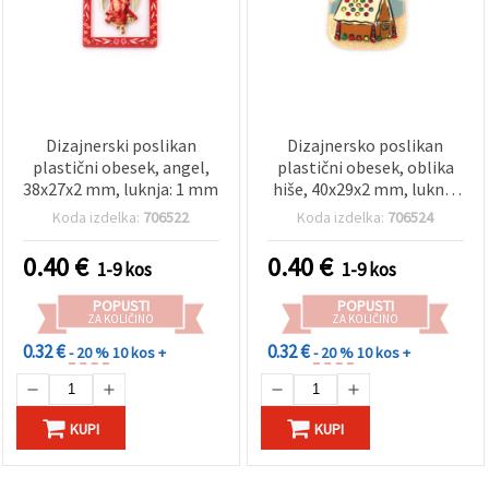
Dizajnerski poslikan
Dizajnersko poslikan
plastični obesek, angel,
plastični obesek, oblika
38x27x2 mm, luknja: 1 mm
hiše, 40x29x2 mm, luknja
1 mm
Koda izdelka:
706522
Koda izdelka:
706524
0.40
€
0.40
€
1-9 kos
1-9 kos
POPUSTI
POPUSTI
ZA KOLIČINO
ZA KOLIČINO
0.32 €
0.32 €
- 20 %
10 kos +
- 20 %
10 kos +
KUPI
KUPI