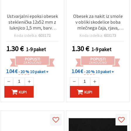
Ustvarjalni epoksi obesek
Obesek za nakit iz smole
steklenička 12x52 mm z
v obliki skodelice boba
luknjico 1,5 mm, barvni
mlečnega čaja, rjava,
miks (mešano) – 5 kosov –
13×23 mm, luknja 1 mm –
Koda izdelka:
603172
Koda izdelka:
603173
za izdelavo nakita, obeske
5 kosov
za ključe in dekorativne
1.30
€
1.30
€
1-9 paket
1-9 paket
DIY hobi projekte (hobby
craft)
POPUSTI
POPUSTI
ZA KOLIČINO
ZA KOLIČINO
1.04 €
1.04 €
- 20 %
10 paket +
- 20 %
10 paket +
KUPI
KUPI