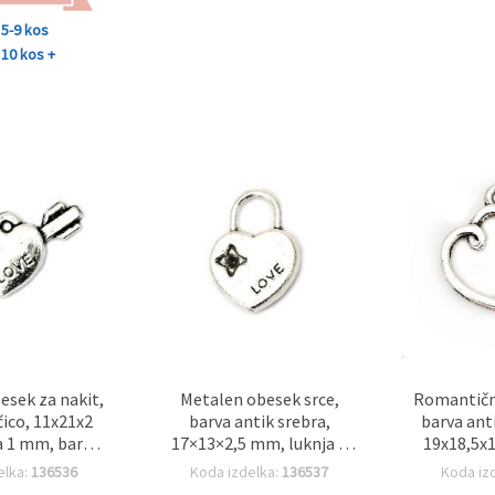
5-9 kos
10 kos +
esek za nakit,
Metalen obesek srce,
Romantični
čico, 11x21x2
barva antik srebra,
barva ant
a 1 mm, barva
17×13×2,5 mm, luknja 5
19x18,5x1
bra - 10 kosov
mm – 5 kosov
mm – pake
elka:
136536
Koda izdelka:
136537
Koda iz
DIY nakit