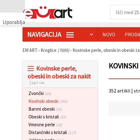
Uporabljamo
piškotke
NAVIGACIJA
NOVO
PRODA
🍪
Uporabljamo
piškotke in
EM ART
›
Kroglice
(7695)
›
Kovinske perle, obeski in obeski za
podobne
tehnologije,
da
KOVINSKI
Kovinske perle,
zagotovimo
pravilno
obeski in obeski za nakit
delovanje
Zapri vse
spletnega
mesta,
352 artikli | st
izboljšamo
Zvončki
(64)
vašo
Kovinski obeski
(355)
uporabniško
izkušnjo ter
Barvni obeski
(31)
z vašim
Obeski s kristali
(52)
soglasjem
analiziramo
Vmesne perle
(18)
promet in
Distančniki s kristali
(117)
prikazujemo
ustreznejše