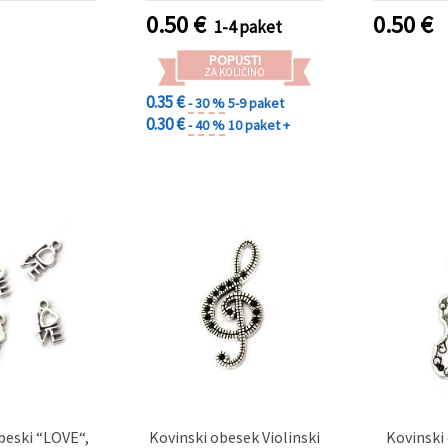
0.50
€
0.50
€
1-4 paket
POPUSTI
ZA KOLIČINO
0.35 €
- 30 %
5-9 paket
0.30 €
- 40 %
10 paket +
beski “LOVE“,
Kovinski obesek Violinski
Kovinski