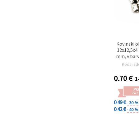
Kovinski o
12x12,5x4
mm, v barv
srebra 
Koda izd
0.70
€
1
PO
ZA K
0.49 €
- 30 %
0.42 €
- 40 %