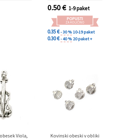
0.50
€
1-9 paket
POPUSTI
ZA KOLIČINO
0.35 €
- 30 %
10-19 paket
0.30 €
- 40 %
20 paket +
 obesek Viola,
Kovinski obeski v obliki