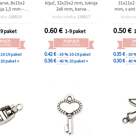
arve, 8x15x2
ključ, 32x15x2 mm, luknja
31x11x2 
ja 1,5 mm –
2x6 mm, barva
mm, v anti
0 kosov za
starinskega srebra – 5
– 
elka:
136519
Koda izdelka:
136517
Koda iz
nakita (DIY)
kosov
0.60
€
0.50
€
-9 paket
1-9 paket
PUSTI
POPUSTI
P
OLIČINO
ZA KOLIČINO
ZA
0.42 €
0.35 €
10-19 paket
- 30 %
10-19 paket
- 30 
0.36 €
0.30 €
20 paket +
- 40 %
20 paket +
- 40 