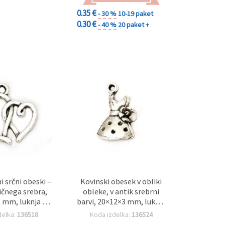
0.35 €
- 30 %
10-19 paket
0.30 €
- 40 %
20 paket +
 srčni obeski –
Kovinski obesek v obliki
ičnega srebra,
obleke, v antik srebrni
 mm, luknja 2
barvi, 20×12×3 mm, luknja
t 10 kosov za
1,5 mm – 10 kos
delka:
136518
Koda izdelka:
136524
 in ustvarjanje