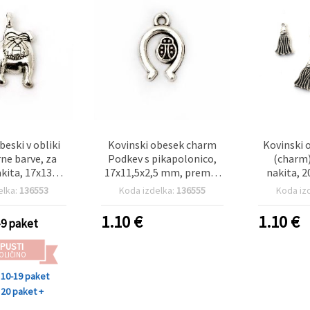
beski v obliki
Kovinski obesek charm
Kovinski 
rne barve, za
Podkev s pikapolonico,
(charm)
akita, 17x13x3
17x11,5x2,5 mm, premer
nakita, 
 2 mm, paket
luknje 2 mm, barva
luknja 
elka:
136553
Koda izdelka:
136555
Koda iz
 kosov
starinskega srebra – 20
starega sr
kosov
1.10
€
1.10
€
-9 paket
PUSTI
OLIČINO
10-19 paket
20 paket +