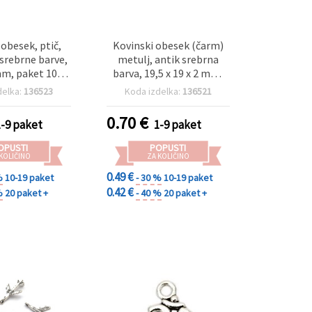
 obesek, ptič,
Kovinski obesek (čarm)
 srebrne barve,
metulj, antik srebrna
m, paket 10
barva, 19,5 x 19 x 2 mm,
– idealno za
luknja 1,5 mm, paket 10
delka:
136523
Koda izdelka:
136521
vo nakita in
kosov za DIY izdelavo
alne projekte
nakita in dekoracijo
0.70
€
1-9 paket
1-9 paket
OPUSTI
POPUSTI
 KOLIČINO
ZA KOLIČINO
0.49 €
%
10-19 paket
- 30 %
10-19 paket
0.42 €
%
20 paket +
- 40 %
20 paket +