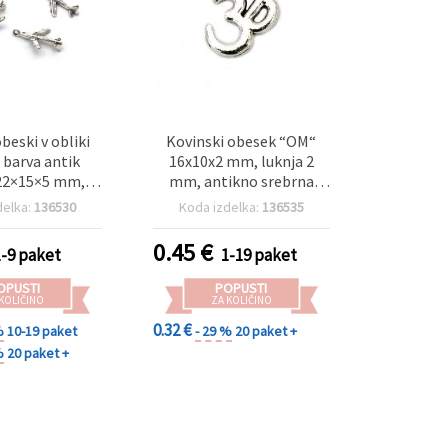
beski v obliki
Kovinski obesek “OM“
– barva antik
16x10x2 mm, luknja 2
 22×15×5 mm,
mm, antikno srebrna
m – komplet 10
barva – paket 10 kosov
delka:
136530
Koda izdelka:
136535
IY nakit in hobi
e s potovalnim
0.45
€
1-9 paket
1-19 paket
vdihom
OPUSTI
POPUSTI
 KOLIČINO
ZA KOLIČINO
0.32 €
%
10-19 paket
- 29 %
20 paket +
%
20 paket +