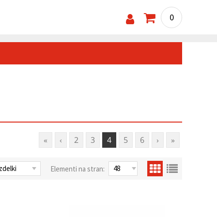
0
«
‹
2
3
4
5
6
›
»
Elementi na stran: