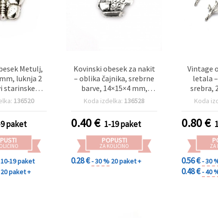
besek Metulj,
Kovinski obesek za nakit
Vintage o
 mm, luknja 2
– oblika čajnika, srebrne
letala 
i starinskega
barve, 14×15×4 mm,
srebra,
- 10 kosov
luknja 2 mm – 5 kosov
luknja 2 m
elka:
136520
Koda izdelka:
136528
Koda iz
kosov za D
ustvarjanj
0.40
€
0.80
€
-9 paket
1-19 paket
na
PUSTI
POPUSTI
P
OLIČINO
ZA KOLIČINO
ZA
0.28 €
0.56 €
10-19 paket
- 30 %
20 paket +
- 30 
0.48 €
20 paket +
- 40 