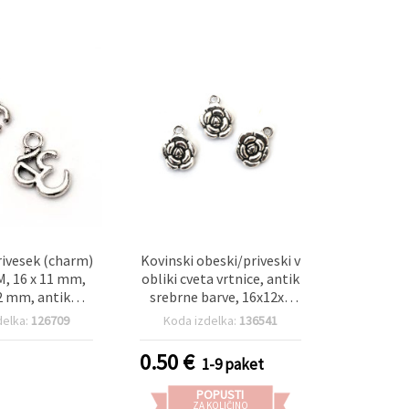
rivesek (charm)
Kovinski obeski/priveski v
, 16 x 11 mm,
obliki cveta vrtnice, antik
2 mm, antik
srebrne barve, 16x12x4
arva - 10 kosov
mm, z zanko 2 mm, paket
delka:
126709
Koda izdelka:
136541
5 kosov
0.50
€
1-9 paket
POPUSTI
ZA KOLIČINO