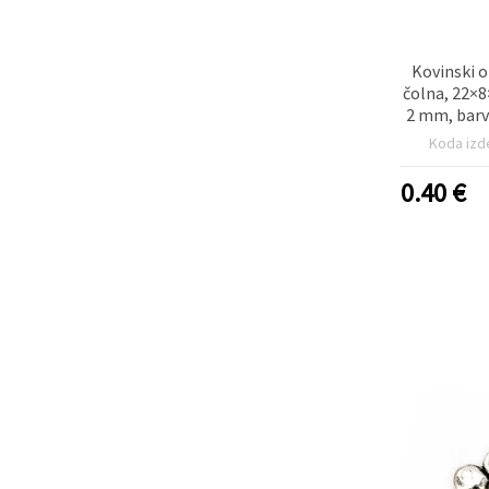
Kovinski o
čolna, 22×
2 mm, barv
srebra, pak
Koda izd
izdela
0.40
€