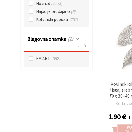
Novi izdelki
(3)
Sprejmi
Najbolje prodajano
(6)
vse
Količinski popusti
(231)
Nastavitve
Blagovna znamka
(1)
Izbriši
EM ART
(352)
Kovinski o
lista, sreb
70 x 30–40 
6 mm – za i
Koda izd
in d
1.90
€
1
PO
ZA K