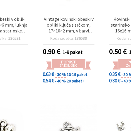
beski v obliki
Vintage kovinski obeski v
Kovinski
8×6 mm, luknja
obliki ključa s srčkom,
starinsko
a starinskega
17×10×2 mm, v barvi
16x16 m
et 5 kosov, za
starega srebra, paket 20
kosov 
elka:
136531
Koda izdelka:
136539
Koda iz
vo nakita
kosov, za dekoracije in
izdela
ročna dela
ustvarj
0.90
€
0.50
€
1-9 paket
POPUSTI
P
ZA KOLIČINO
ZA
0.63 €
0.35 €
- 30 %
10-19 paket
- 30 
0.54 €
0.30 €
- 40 %
20 paket +
- 40 