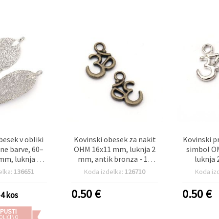
besek v obliki
Kovinski obesek za nakit
Kovinski p
rne barve, 60–
OHM 16x11 mm, luknja 2
simbol OM
mm, luknja 4 x
mm, antik bronza - 10
luknja 
zdelavo nakita
kosov
srebrna b
elka:
136651
Koda izdelka:
126710
Koda iz
ekoracij
0.50
€
0.50
€
-4 kos
PUSTI
OLIČINO