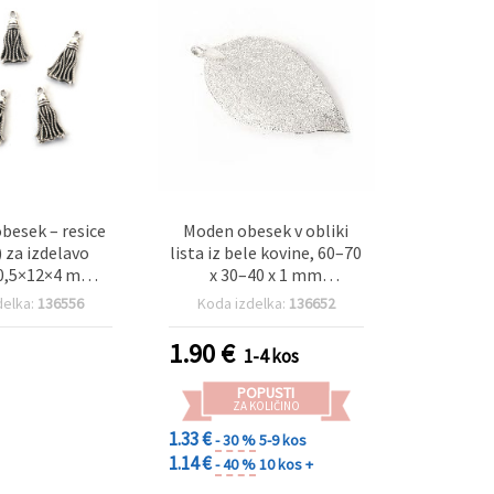
obesek – resice
Moden obesek v obliki
 za izdelavo
lista iz bele kovine, 60–70
20,5×12×4 mm,
x 30–40 x 1 mm
2 mm, barva
(asortirano), luknja 4 x 6
delka:
136556
Koda izdelka:
136652
ebra – 10 kosov
mm – idealen za izdelavo
nakita in dekoracije
1.90
€
1-4 kos
POPUSTI
ZA KOLIČINO
1.33 €
- 30 %
5-9 kos
1.14 €
- 40 %
10 kos +