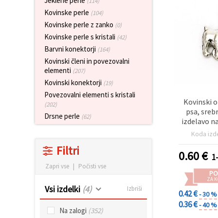
Jeklene perle
(114)
vsebine in
Kovinske perle
oglase, tudi
(104)
s pomočjo
Kovinske perle z zanko
(0)
naših
partnerjev
Kovinske perle s kristali
(42)
za analitiko
Barvni konektorji
(164)
in trženje.
Kovinski členi in povezovalni
S klikom na
elementi
»Sprejmi
(207)
vse!« se
Kovinski konektorji
(19)
lahko
strinjate z
Povezovalni elementi s kristali
Kovinski o
uporabo
(202)
vseh
psa, sreb
Drsne perle
(62)
piškotkov.
izdelavo n
Ali pa v
mm, luknja
Nastavitvah
Koda izd
10
označite
Filtri
svoje
0.60
€
1
preference z
izbiro
Zapri vse
|
Počisti vse
določene
PO
vrste
ZA K
piškotkov
Vsi izdelki
(4)
Izbriši
0.42 €
- 30 %
in klikom
na gumb
0.36 €
- 40 %
Na zalogi
(352)
»Shrani«.