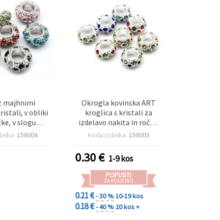
z majhnimi
Okrogla kovinska ART
istali, v obliki
kroglica s kristali za
ke, v slogu
izdelavo nakita in ročna
1x6 mm, luknja
dela, 11 x 5,5 mm, luknja:
delka:
156004
Koda izdelka:
156003
5 mm
5 mm, srebrne barve
0.30
€
1-9 kos
POPUSTI
ZA KOLIČINO
0.21 €
- 30 %
10-19 kos
0.18 €
- 40 %
20 kos +