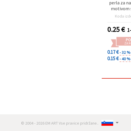
perla za na
motivom s
mm, lukn
Koda izd
srebr
0.25
€
1
PO
ZA K
0.17 €
- 32 %
0.15 €
- 40 %
© 2004 - 2026 EM ART Vse pravice pridržane..