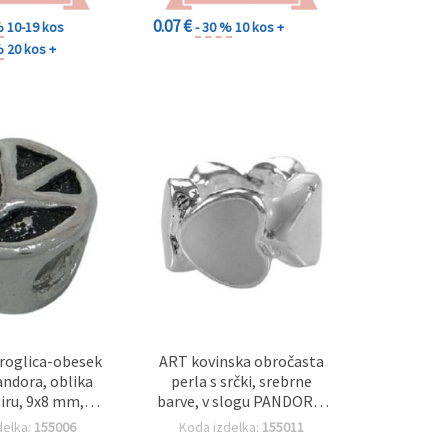
0.07 €
%
10-19 kos
- 30 %
10 kos +
%
20 kos +
roglica-obesek
ART kovinska obročasta
andora, oblika
perla s srčki, srebrne
iru, 9x8 mm,
barve, v slogu PANDORA,
2 mm, srebrne
9,5 x 5 mm, premer
delka:
155006
Koda izdelka:
155011
barve
luknje: 5 mm, za izdelavo