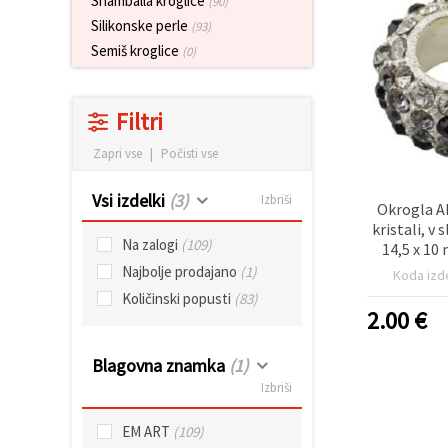
Shamballa kroglice
(90)
vsebine in
Silikonske perle
oglase, tudi
(93)
s pomočjo
Semiš kroglice
(0)
naših
partnerjev
za analitiko
in trženje.
Filtri
S klikom na
»Sprejmi
Zapri vse
|
Počisti vse
vse!« se
lahko
strinjate z
Vsi izdelki
(3)
Izbriši
Okrogla A
uporabo
vseh
kristali, v
piškotkov.
Na zalogi
(109)
14,5 x 10
Ali pa v
Najbolje prodajano
(1)
Nastavitvah
Koda izd
označite
Količinski popusti
(83)
svoje
2.00
€
preference z
izbiro
določene
Blagovna znamka
(1)
vrste
piškotkov
Izbriši
in klikom
na gumb
EM ART
(109)
»Shrani«.