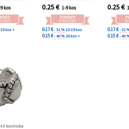
0.25
€
0.25
€
-9 kos
1-9 kos
PUSTI
POPUSTI
P
OLIČINO
ZA KOLIČINO
ZA
0.17 €
0.17 €
10 kos +
- 32 %
10-19 kos
- 32 
0.15 €
0.15 €
- 40 %
20 kos +
- 40 
til kovinska