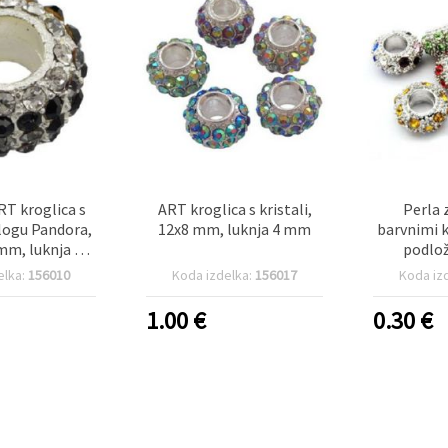
RT kroglica s
ART kroglica s kristali,
Perla 
 slogu Pandora,
12x8 mm, luknja 4 mm
barvnimi kr
 mm, luknja 6
podlož
mm
Pandora, 1
elka:
156010
Koda izdelka:
156017
Koda iz
1.00
€
0.30
€