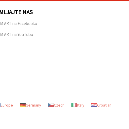
MLJAJTE NAS
M ART na Facebooku
M ART na YouTubu
Europe
Germany
Czech
Italy
Croatian