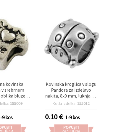
na kovinska
Kovinska kroglica v slogu
a v srebrnem
Pandora za izdelavo
 oblika bluze,
nakita, 8x9 mm, luknja 5,5
1×9 mm, luknja
mm, srebrne barve
delka:
155009
Koda izdelka:
155012
dealna za ročno
akit in modne
0.10
€
1-9 kos
1-9 kos
alne projekte
OPUSTI
POPUSTI
 KOLIČINO
ZA KOLIČINO