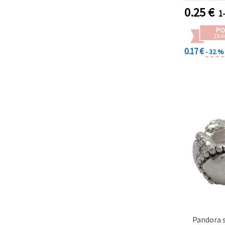
0.25
€
1
PO
ZA K
0.17 €
- 32 %
Pandora s