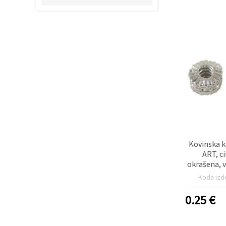
Sprejmi
vse
Nastavitve
Kovinska k
ART, ci
okrašena, v
11 x 8 mm, 
Koda izd
0.25
€