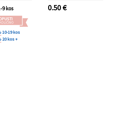
nakita
0.50
€
1-9 kos
OPUSTI
 KOLIČINO
%
10-19 kos
%
20 kos +