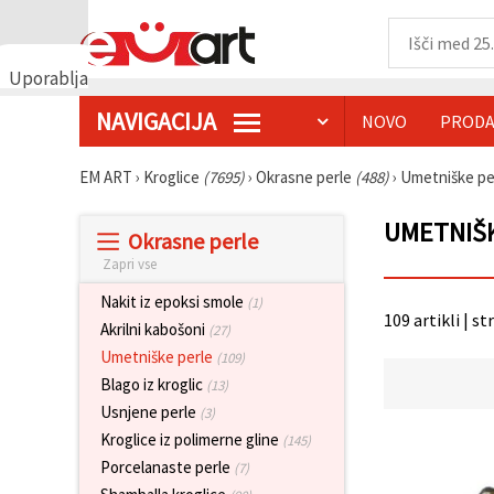
Uporabljamo
piškotke
NAVIGACIJA
NOVO
PRODA
🍪
Uporabljamo
piškotke in
EM ART
›
Kroglice
(7695)
›
Okrasne perle
(488)
›
Umetniške pe
podobne
tehnologije,
da
UMETNIŠK
Okrasne perle
zagotovimo
pravilno
Zapri vse
delovanje
spletnega
Nakit iz epoksi smole
(1)
mesta,
109 artikli | st
izboljšamo
Akrilni kabošoni
(27)
vašo
Umetniške perle
(109)
uporabniško
izkušnjo ter
Blago iz kroglic
(13)
z vašim
Usnjene perle
(3)
soglasjem
analiziramo
Kroglice iz polimerne gline
(145)
promet in
Porcelanaste perle
(7)
prikazujemo
ustreznejše