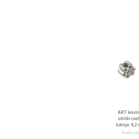
ART kovin
obliki cv
luknja: 4,2
barvi, za i
Koda izd