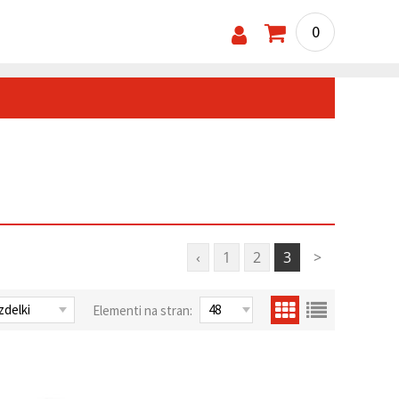
0
‹
1
2
3
>
Elementi na stran: