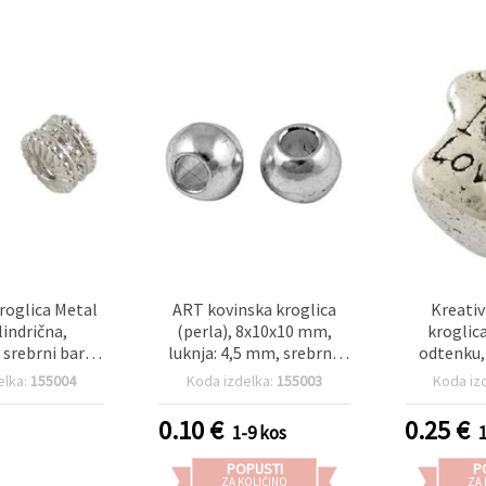
roglica Metal
ART kovinska kroglica
Kreativ
lindrična,
(perla), 8x10x10 mm,
kroglic
 srebrni barvi,
luknja: 4,5 mm, srebrne
odtenku,
luknja: 4,2 mm
barve, za izdelavo nakita
ART, 10×1
elka:
155004
Koda izdelka:
155003
Koda iz
4,5 mm – i
izdelan n
0.10
€
0.25
€
1-9 kos
ustvarj
POPUSTI
P
ZA KOLIČINO
ZA