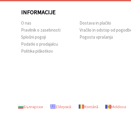
INFORMACIJE
O nas
Dostava in plačilo
Pravilnik o zasebnosti
Vračilo in odstop od pogodb
Splošni pogoji
Pogosta vprašanja
Podatki o prodajalcu
Politika piškotkov
Български
Ελληνικά
Română
Moldova