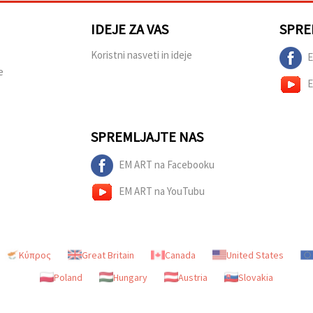
IDEJE ZA VAS
SPRE
Koristni nasveti in ideje
E
e
E
SPREMLJAJTE NAS
EM ART na Facebooku
EM ART na YouTubu
Κύπρος
Great Britain
Canada
United States
Poland
Hungary
Austria
Slovakia