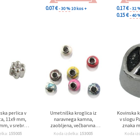
0.07 €
0.17 €
- 30 %
10 kos +
- 32 
0.15 €
- 40 
ska perlica v
Umetniška kroglica iz
Kovinska k
eta, 11x9 mm,
naravnega kamna,
v slogu P
 mm, v srebrni
zaobljena, večbarvna,
znaka m
zdelavo nakita
11x14 mm, v slogu
luknja 4,
elka:
155005
Koda izdelka:
153005
Koda iz
Pandora