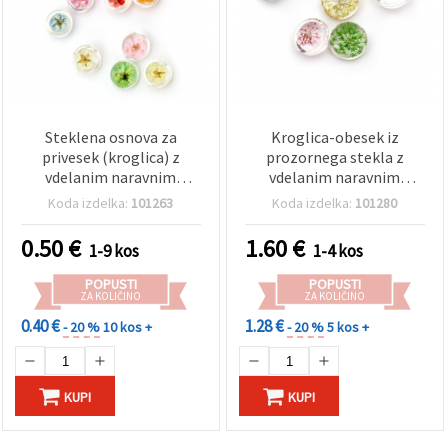
Steklena osnova za
Kroglica-obesek iz
privesek (kroglica) z
prozornega stekla z
vdelanim naravnim
vdelanim naravnim
cvetom, mešane barve,
cvetom, mešane barve,
Koda izdelka:
101263
Koda izdelka:
101280
12x11 mm
20×16 mm
0.50
€
1.60
€
1-9 kos
1-4 kos
POPUSTI
POPUSTI
ZA KOLIČINO
ZA KOLIČINO
0.40 €
1.28 €
- 20 %
10 kos +
- 20 %
5 kos +
KUPI
KUPI