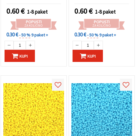
in dodatke za nakit
0.60
€
0.60
€
1-8 paket
1-8 paket
POPUSTI
POPUSTI
ZA KOLIČINO
ZA KOLIČINO
0.30 €
0.30 €
- 50 %
9 paket +
- 50 %
9 paket +
KUPI
KUPI