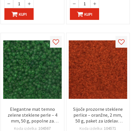
KUPI
KUPI
Elegantne mat temno
Sijoče prozorne steklene
zelene steklene perle – 4
perlice – oranžne, 2 mm,
mm, 50 g, popolne za
50 g, paket za izdelavo
zapestnice, ogrlice, uhane
nakita in dekoracij
Koda izdelka:
104567
Koda izdelka:
104571