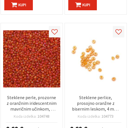
KUPI
KUPI
Steklene perle, prozorne
Steklene perlice,
z oranžnim iridescentnim
prosojno oranžne z
mavričnim učinkom, 3
bisernim leskom, 4 mm,
mm, 50 g – dekorativne
50 g, za nakit in
Koda izdelka:
104748
Koda izdelka:
104773
perle za izdelavo nakita z
ustvarjanje
edinstvenim sijajem