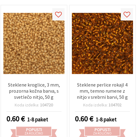
Steklene kroglice, 3 mm,
Steklene perlice rokajl 4
prozorna kožna barva, s
mm, temno rumene z
svetlečo nitjo, 50 g
nitjo v srebrni barvi, 50 g
Koda izdelka:
104720
Koda izdelka:
104702
0.60
€
0.60
€
1-8 paket
1-8 paket
POPUSTI
POPUSTI
ZA KOLIČINO
ZA KOLIČINO