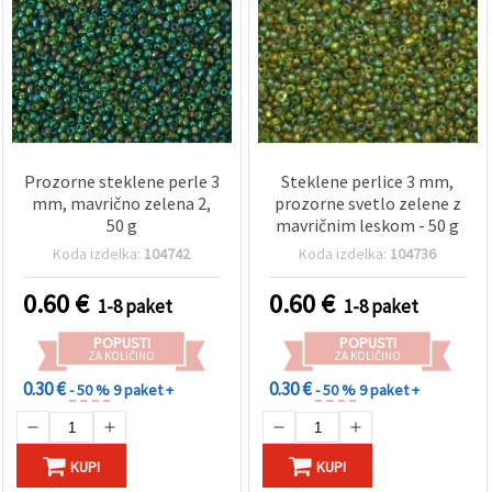
Prozorne steklene perle 3
Steklene perlice 3 mm,
mm, mavrično zelena 2,
prozorne svetlo zelene z
50 g
mavričnim leskom - 50 g
Koda izdelka:
104742
Koda izdelka:
104736
0.60
€
0.60
€
1-8 paket
1-8 paket
POPUSTI
POPUSTI
ZA KOLIČINO
ZA KOLIČINO
0.30 €
0.30 €
- 50 %
9 paket +
- 50 %
9 paket +
KUPI
KUPI