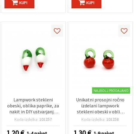
KUPI
KUPI
NAJBOLJ PRODAJANO
Lampwork stekleni
Unikatni prosojni ročno
obeski, oblika paprike, za
izdelani lampwork
nakit in DIY ustvarjanje,
stekleni obeski v obliki
10x23 mm, luknja 4x3
paprike 10~12 x 19~22
Koda izdelka:
101257
Koda izdelka:
101258
mm, asortirano, 4 kosi
mm, luknja 6~8 x 4 mm –
idealni za nakit in DIY
1.20
€
1.30
€
1-4 paket
1-9 paket