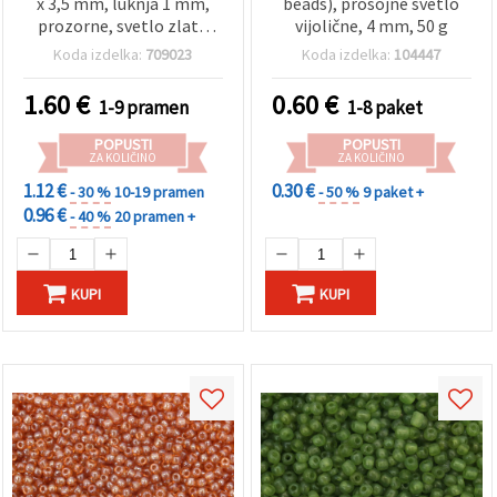
x 3,5 mm, luknja 1 mm,
beads), prosojne svetlo
prozorne, svetlo zlate
vijolične, 4 mm, 50 g
barve, ~125 kosov - za
Koda izdelka:
709023
Koda izdelka:
104447
izdelavo nakita in
dekoracij
1.60
€
0.60
€
1-9 pramen
1-8 paket
POPUSTI
POPUSTI
ZA KOLIČINO
ZA KOLIČINO
1.12 €
0.30 €
- 30 %
10-19 pramen
- 50 %
9 paket +
0.96 €
- 40 %
20 pramen +
KUPI
KUPI