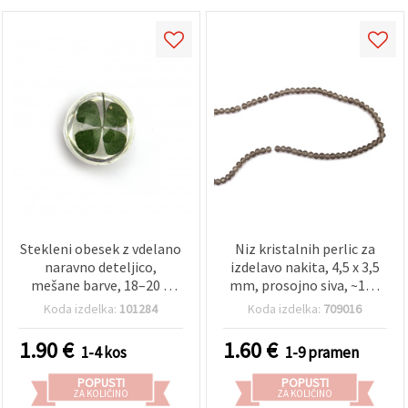
Stekleni obesek z vdelano
Niz kristalnih perlic za
naravno deteljico,
izdelavo nakita, 4,5 x 3,5
mešane barve, 18–20 ×
mm, prosojno siva, ~125
10–14 mm
kosov
Koda izdelka:
101284
Koda izdelka:
709016
1.90
€
1.60
€
1-4 kos
1-9 pramen
POPUSTI
POPUSTI
ZA KOLIČINO
ZA KOLIČINO