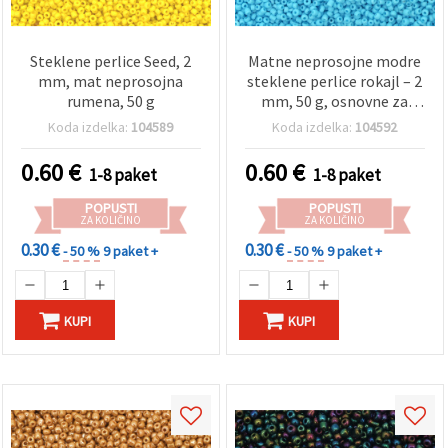
Steklene perlice Seed, 2
Matne neprosojne modre
mm, mat neprosojna
steklene perlice rokajl – 2
rumena, 50 g
mm, 50 g, osnovne za
perlanje, vezenje in DIY
Koda izdelka:
104589
Koda izdelka:
104592
ustvarjanje nakita
0.60
€
0.60
€
1-8 paket
1-8 paket
POPUSTI
POPUSTI
ZA KOLIČINO
ZA KOLIČINO
0.30 €
0.30 €
- 50 %
9 paket +
- 50 %
9 paket +
KUPI
KUPI