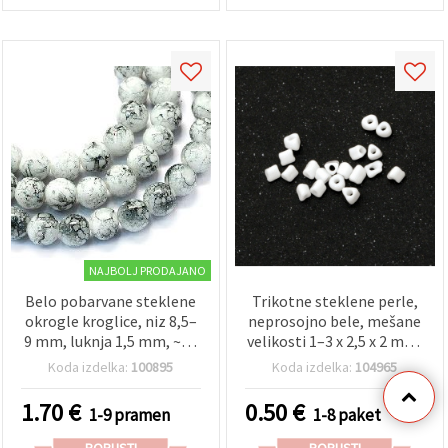
NAJBOLJ PRODAJANO
Belo pobarvane steklene
Trikotne steklene perle,
okrogle kroglice, niz 8,5–
neprosojno bele, mešane
9 mm, luknja 1,5 mm, ~80
velikosti 1–3 x 2,5 x 2 mm,
cm (~104 kos) – za nakit in
luknja 0,5 mm, 20 g – za
Koda izdelka:
100895
Koda izdelka:
104965
ustvarjanje
ročno izdelavo nakita
1.70
€
0.50
€
1-9 pramen
1-8 paket