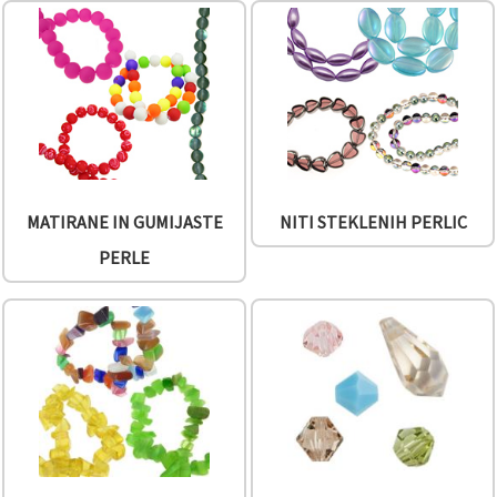
vsebine in
oglase, tudi
s pomočjo
naših
partnerjev
za analitiko
in trženje.
S klikom na
»Sprejmi
vse!« se
lahko
strinjate z
MATIRANE IN GUMIJASTE
NITI STEKLENIH PERLIC
uporabo
vseh
PERLE
piškotkov.
Ali pa v
Nastavitvah
označite
svoje
preference z
izbiro
določene
vrste
piškotkov
in klikom
na gumb
»Shrani«.