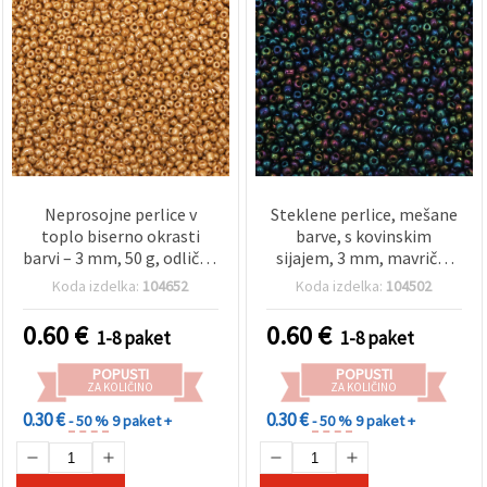
Neprosojne perlice v
Steklene perlice, mešane
toplo biserno okrasti
barve, s kovinskim
barvi – 3 mm, 50 g, odlične
sijajem, 3 mm, mavrični
za ročno izdelan nakit,
učinek – 50 g, za izdelavo
Koda izdelka:
104652
Koda izdelka:
104502
jesenske kreacije in
nakita in dekoracije
unikatne DIY projekte
0.60
€
0.60
€
1-8 paket
1-8 paket
POPUSTI
POPUSTI
ZA KOLIČINO
ZA KOLIČINO
0.30 €
0.30 €
- 50 %
9 paket +
- 50 %
9 paket +