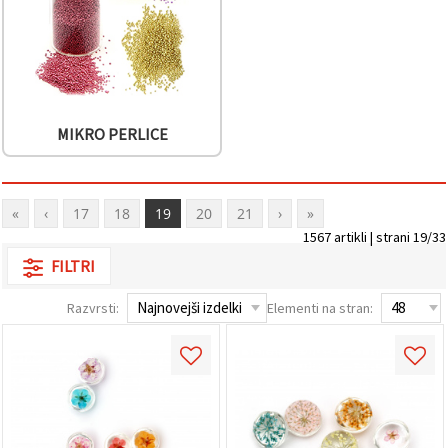
MIKRO PERLICE
«
‹
17
18
19
20
21
›
»
1567 artikli | strani 19/33
FILTRI
Razvrsti:
Elementi na stran: