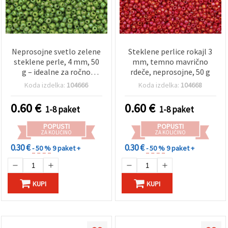
Neprosojne svetlo zelene
Steklene perlice rokajl 3
steklene perle, 4 mm, 50
mm, temno mavrično
g – idealne za ročno
rdeče, neprosojne, 50 g
izdelan nakit in
Koda izdelka:
104666
Koda izdelka:
104668
dekorativne projekte
0.60
€
0.60
€
1-8 paket
1-8 paket
POPUSTI
POPUSTI
ZA KOLIČINO
ZA KOLIČINO
0.30 €
0.30 €
- 50 %
9 paket +
- 50 %
9 paket +
KUPI
KUPI