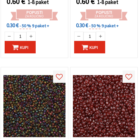
0.60
€
0.60
€
1-8 paket
1-8 paket
POPUSTI
POPUSTI
ZA KOLIČINO
ZA KOLIČINO
0.30 €
0.30 €
- 50 %
9 paket +
- 50 %
9 paket +
KUPI
KUPI