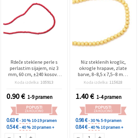
Rdeče steklene perle s
Niz steklenih kroglic,
perlastim sijajem, niz 3
okrogle hrapave, zlate
mm, 60 cm, ±240 kosov –
barve, 8–8,5 x 7,5–8 mm,
za izdelavo nakita in DIY
luknja 1,5 mm, ~106 kosov
Koda izdelka:
105913
Koda izdelka:
115628
ustvarjanje
– pripomočki za DIY nakit
in ustvarjanje
0.90
€
1.40
€
1-9 pramen
1-4 pramen
POPUSTI
POPUSTI
ZA KOLIČINO
ZA KOLIČINO
0.63 €
0.98 €
- 30 %
10-19 pramen
- 30 %
5-9 pramen
0.54 €
0.84 €
- 40 %
20 pramen +
- 40 %
10 pramen +