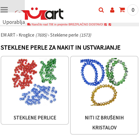
0
Uporabljamo
Naročilo nad 70€ in prejmite BREZPLAČNO DOSTAVO!
piškotke
EM ART
›
Kroglice
(7695)
›
Steklene perle
(1573)
🍪
Uporabljamo
STEKLENE PERLE ZA NAKIT IN USTVARJANJE
piškotke in
podobne
tehnologije,
da
zagotovimo
pravilno
delovanje
spletnega
mesta,
izboljšamo
vašo
uporabniško
izkušnjo ter
z vašim
soglasjem
STEKLENE PERLICE
NITI IZ BRUŠENIH
analiziramo
promet in
KRISTALOV
prikazujemo
ustreznejše