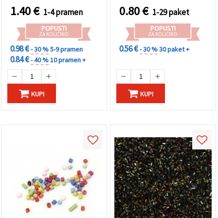
nakit, modne dodatke in
1.40
€
0.80
€
1-4 pramen
1-29 paket
DIY ustvarjanje
POPUSTI
POPUSTI
ZA KOLIČINO
ZA KOLIČINO
0.98 €
0.56 €
- 30 %
5-9 pramen
- 30 %
30 paket +
0.84 €
- 40 %
10 pramen +
KUPI
KUPI