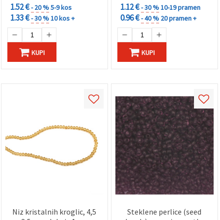
1.52 €
1.12 €
- 20 %
5-9 kos
- 30 %
10-19 pramen
1.33 €
0.96 €
- 30 %
10 kos +
- 40 %
20 pramen +
KUPI
KUPI
Niz kristalnih kroglic, 4,5
Steklene perlice (seed