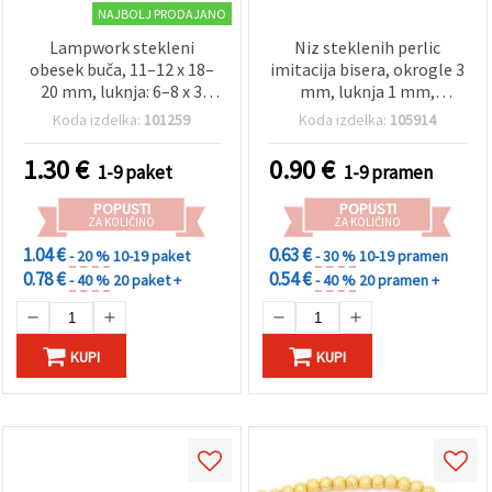
NAJBOLJ PRODAJANO
Lampwork stekleni
Niz steklenih perlic
obesek buča, 11–12 x 18–
imitacija bisera, okrogle 3
20 mm, luknja: 6–8 x 3
mm, luknja 1 mm,
mm, oranžna, DIY dodatki
rožnato rjava, ±210 kosov,
Koda izdelka:
101259
Koda izdelka:
105914
za izdelavo nakita – 4 kosi
±60 cm – za izdelavo
nakita in ustvarjanje
1.30
€
0.90
€
1-9 paket
1-9 pramen
POPUSTI
POPUSTI
ZA KOLIČINO
ZA KOLIČINO
1.04 €
0.63 €
- 20 %
10-19 paket
- 30 %
10-19 pramen
0.78 €
0.54 €
- 40 %
20 paket +
- 40 %
20 pramen +
KUPI
KUPI