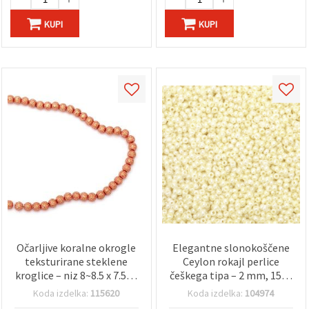
KUPI
KUPI
Očarljive koralne okrogle
Elegantne slonokoščene
teksturirane steklene
Ceylon rokajl perlice
kroglice – niz 8~8.5 x 7.5~8
češkega tipa – 2 mm, 15 g,
mm, luknja 1.5 mm, pribl.
idealne za poročni nakit
Koda izdelka:
115620
Koda izdelka:
104974
106 kosov – idealne za
in nežno vezenje