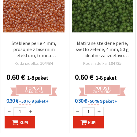
Steklene perle 4 mm,
Matirane steklene perle,
prosojne z bisernim
svetlo zelene, 4 mm, 50 g
efektom, temna
– idealne za izdelavo
karamela, 50 g
nakita in dekoracije
Koda izdelka:
104434
Koda izdelka:
104725
0.60
€
0.60
€
1-8 paket
1-8 paket
POPUSTI
POPUSTI
ZA KOLIČINO
ZA KOLIČINO
0.30 €
0.30 €
- 50 %
9 paket +
- 50 %
9 paket +
KUPI
KUPI