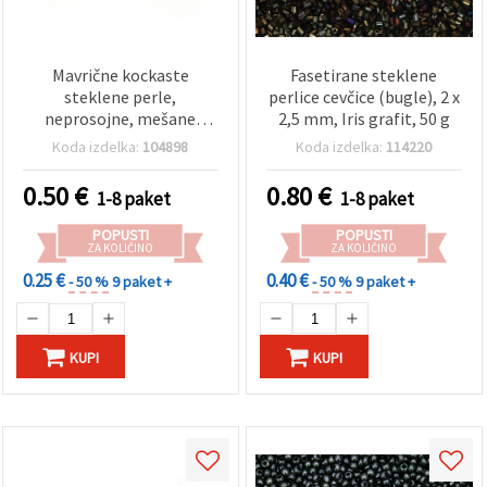
Mavrične kockaste
Fasetirane steklene
steklene perle,
perlice cevčice (bugle), 2 x
neprosojne, mešane
2,5 mm, Iris grafit, 50 g
barve, 3–7 x 3 x 3 mm,
Koda izdelka:
104898
Koda izdelka:
114220
luknja 0,5 mm, 20 g
0.50
€
0.80
€
1-8 paket
1-8 paket
POPUSTI
POPUSTI
ZA KOLIČINO
ZA KOLIČINO
0.25 €
0.40 €
- 50 %
9 paket +
- 50 %
9 paket +
KUPI
KUPI