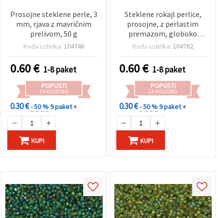
Prosojne steklene perle, 3
Steklene rokajl perlice,
mm, rjava z mavričnim
prosojne, z perlastim
prelivom, 50 g
premazom, globoko
rubinaste (temno rdeče),
Koda izdelka:
104746
Koda izdelka:
104762
4 mm, 50 g
0.60
€
0.60
€
1-8 paket
1-8 paket
POPUSTI
POPUSTI
ZA KOLIČINO
ZA KOLIČINO
0.30 €
0.30 €
- 50 %
9 paket +
- 50 %
9 paket +
KUPI
KUPI