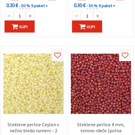
0.30 €
0.30 €
- 50 %
9 paket +
- 50 %
9 paket +
KUPI
KUPI
Steklene perlice Ceylon v
Steklene perlice 4 mm,
nežno bledo rumeni – 2
temno rdeče (polna