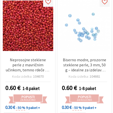
Neprosojne steklene
Biserno modre, prozorne
perle z mavričnim
steklene perle, 3 mm, 50
učinkom, temno rdeče – 3
g – idealne za izdelavo
mm, 50 g, nepogrešljive
nakita in dekoracijo
Koda izdelka:
104670
Koda izdelka:
104661
za DIY nakit, perlanje in
ustvarjalne projekte
0.60
€
0.60
€
1-8 paket
1-8 paket
POPUSTI
POPUSTI
ZA KOLIČINO
ZA KOLIČINO
0.30 €
0.30 €
- 50 %
9 paket +
- 50 %
9 paket +