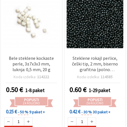
Bele steklene kockaste
Steklene rokajl perlice,
perle, 3±7x3x3 mm,
češki tip, 2 mm, biserno
luknja: 0,5 mm, 20 g
grafitna (polno
prekrivna), 15 g (~2050
Koda izdelka:
114222
Koda izdelka:
114585
kosov)
0.50
€
0.60
€
1-8 paket
1-29 paket
POPUSTI
POPUSTI
ZA KOLIČINO
ZA KOLIČINO
0.25 €
0.42 €
- 50 %
9 paket +
- 30 %
30 paket +