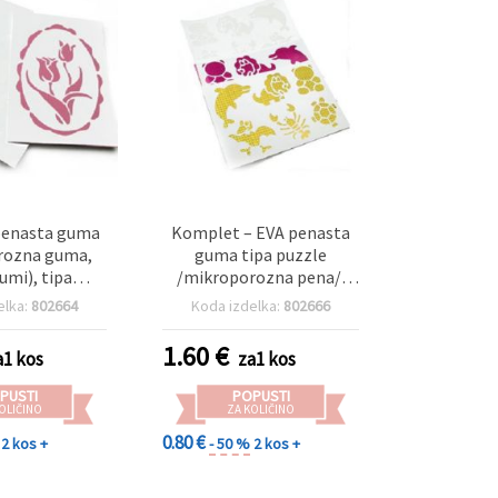
 penasta guma
Komplet – EVA penasta
rozna guma,
guma tipa puzzle
mi), tipa
/mikroporozna pena/,
nke (puzzle),
obojestranska, s
elka:
802664
Koda izdelka:
802666
a, s plastično
plastičnimi šablonami
 tulipana,
živali
1.60
€
a1 kos
za1 kos
rtirano
PUSTI
POPUSTI
OLIČINO
ZA KOLIČINO
0.80 €
2 kos +
- 50 %
2 kos +