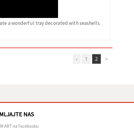
ate a wonderful tray decorated with seashells.
‹
1
2
>
MLJAJTE NAS
M ART na Facebooku