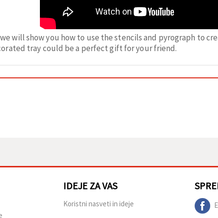
we will show you how to use the stencils and pyrograph to cre
rated tray could be a perfect gift for your friend.
IDEJE ZA VAS
SPRE
Koristni nasveti in ideje
E
e