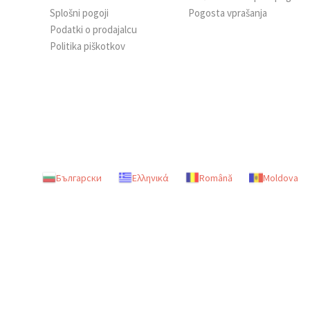
Splošni pogoji
Pogosta vprašanja
Podatki o prodajalcu
Politika piškotkov
Български
Ελληνικά
Română
Moldova