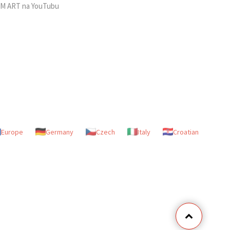
M ART na YouTubu
Europe
Germany
Czech
Italy
Croatian