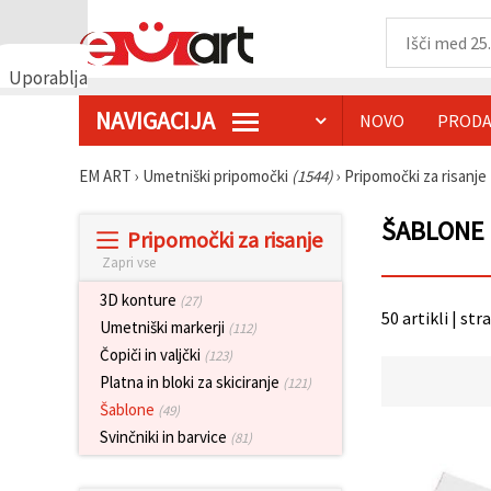
Uporabljamo
piškotke
NAVIGACIJA
NOVO
PRODA
🍪
Uporabljamo
piškotke in
EM ART
›
Umetniški pripomočki
(1544)
›
Pripomočki za risanje
podobne
tehnologije,
da
ŠABLONE 
Pripomočki za risanje
zagotovimo
pravilno
Zapri vse
delovanje
spletnega
3D konture
(27)
mesta,
50 artikli | str
izboljšamo
Umetniški markerji
(112)
vašo
Čopiči in valjčki
(123)
uporabniško
izkušnjo ter
Platna in bloki za skiciranje
(121)
z vašim
Šablone
(49)
soglasjem
analiziramo
Svinčniki in barvice
(81)
promet in
prikazujemo
ustreznejše