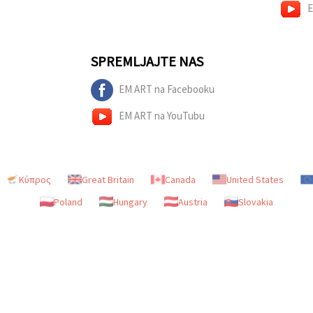
E
SPREMLJAJTE NAS
EM ART na Facebooku
EM ART na YouTubu
Κύπρος
Great Britain
Canada
United States
Poland
Hungary
Austria
Slovakia