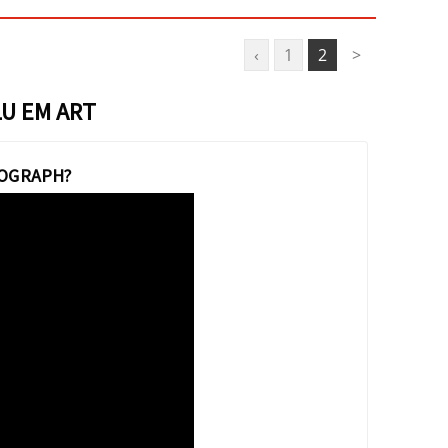
‹
1
2
>
U EM ART
ROGRAPH?