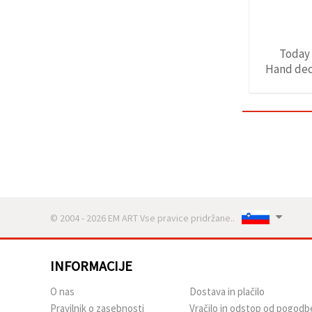
Today 
Hand deco
© 2004 - 2026 EM ART Vse pravice pridržane..
INFORMACIJE
O nas
Dostava in plačilo
Pravilnik o zasebnosti
Vračilo in odstop od pogodb