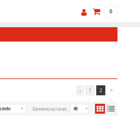
0
‹
1
2
>
Elementi na stran: