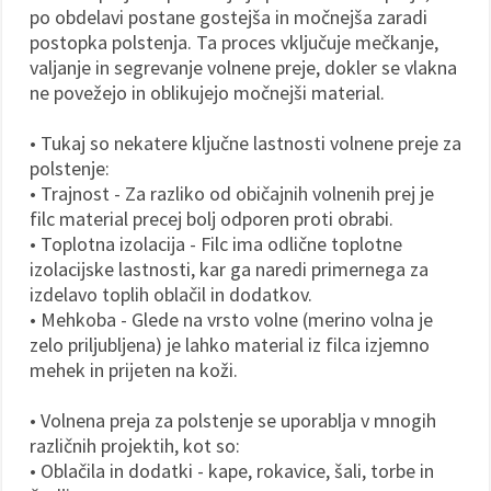
po obdelavi postane gostejša in močnejša zaradi
postopka polstenja. Ta proces vključuje mečkanje,
valjanje in segrevanje volnene preje, dokler se vlakna
ne povežejo in oblikujejo močnejši material.
• Tukaj so nekatere ključne lastnosti volnene preje za
polstenje:
• Trajnost - Za razliko od običajnih volnenih prej je
filc material precej bolj odporen proti obrabi.
• Toplotna izolacija - Filc ima odlične toplotne
izolacijske lastnosti, kar ga naredi primernega za
izdelavo toplih oblačil in dodatkov.
• Mehkoba - Glede na vrsto volne (merino volna je
zelo priljubljena) je lahko material iz filca izjemno
mehek in prijeten na koži.
• Volnena preja za polstenje se uporablja v mnogih
različnih projektih, kot so:
• Oblačila in dodatki - kape, rokavice, šali, torbe in