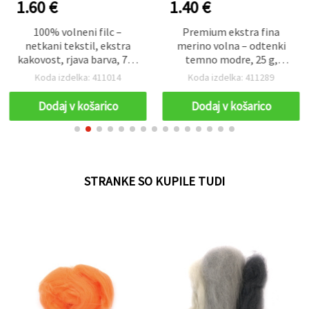
1.60 €
1.40 €
100% volneni filc –
Premium ekstra fina
netkani tekstil, ekstra
merino volna – odtenki
kakovost, rjava barva, 700
temno modre, 25 g,
x 600 mm – 50 g, za hobi
idealna za polstenje
Koda izdelka: 411014
Koda izdelka: 411289
ustvarjanje
(filcanje) in netkane
tkanine
Dodaj v košarico
Dodaj v košarico
STRANKE SO KUPILE TUDI