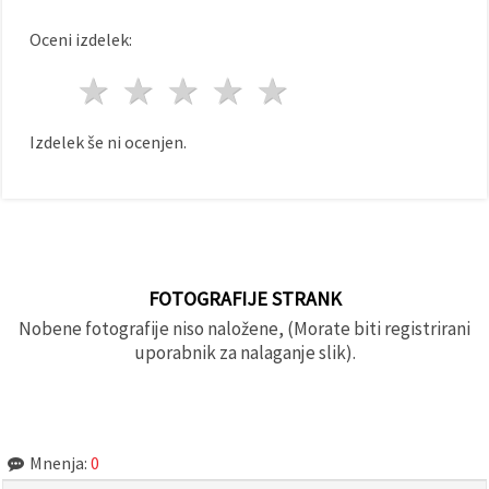
Oceni izdelek:
1 zvezda
2 zvezde
3 zvezde
4 zvezde
5 zvezde
Izdelek še ni ocenjen.
FOTOGRAFIJE STRANK
Nobene fotografije niso naložene, (Morate biti registrirani
uporabnik za nalaganje slik).
Mnenja:
0