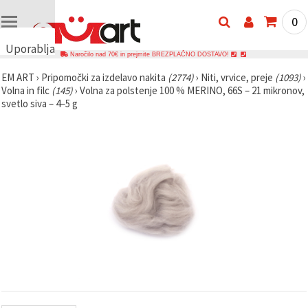
0
Uporabljamo
Naročilo nad 70€ in prejmite BREZPLAČNO DOSTAVO!
piškotke
EM ART
›
Pripomočki za izdelavo nakita
(2774)
›
Niti, vrvice, preje
(1093)
›
🍪
Volna in filc
(145)
›
Volna za polstenje 100 % MERINO, 66S – 21 mikronov,
Uporabljamo
svetlo siva – 4–5 g
piškotke in
podobne
tehnologije,
da
zagotovimo
pravilno
delovanje
spletnega
mesta,
izboljšamo
vašo
uporabniško
izkušnjo ter
z vašim
soglasjem
analiziramo
promet in
prikazujemo
ustreznejše