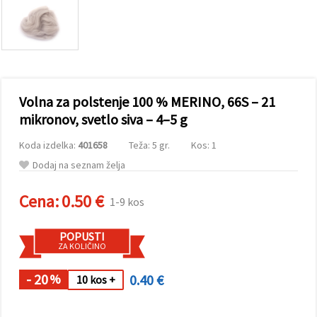
vsebine in
oglase, tudi
s pomočjo
naših
partnerjev
za analitiko
in trženje.
S klikom na
Volna za polstenje 100 % MERINO, 66S – 21
»Sprejmi
vse!« se
mikronov, svetlo siva – 4–5 g
lahko
strinjate z
Koda izdelka:
401658
Teža: 5 gr.
Kos: 1
uporabo
vseh
Dodaj na seznam želja
piškotkov.
Ali pa v
Nastavitvah
Cena:
0.50 €
1-9 kos
označite
svoje
preference z
POPUSTI
izbiro
ZA KOLIČINO
določene
vrste
piškotkov
- 20
0.40 €
%
10 kos +
in klikom
na gumb
»Shrani«.