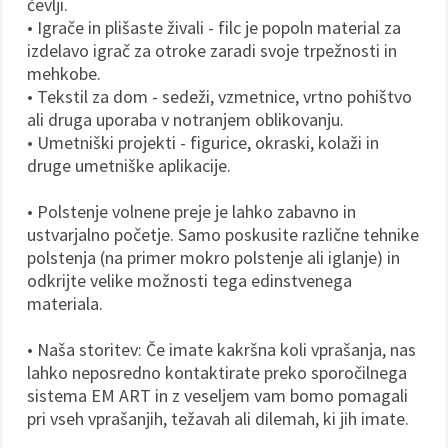
čevlji.
• Igrače in plišaste živali - filc je popoln material za
izdelavo igrač za otroke zaradi svoje trpežnosti in
mehkobe.
• Tekstil za dom - sedeži, vzmetnice, vrtno pohištvo
ali druga uporaba v notranjem oblikovanju.
• Umetniški projekti - figurice, okraski, kolaži in
druge umetniške aplikacije.
• Polstenje volnene preje je lahko zabavno in
ustvarjalno početje. Samo poskusite različne tehnike
polstenja (na primer mokro polstenje ali iglanje) in
odkrijte velike možnosti tega edinstvenega
materiala.
• Naša storitev: Če imate kakršna koli vprašanja, nas
lahko neposredno kontaktirate preko sporočilnega
sistema EM ART in z veseljem vam bomo pomagali
pri vseh vprašanjih, težavah ali dilemah, ki jih imate.