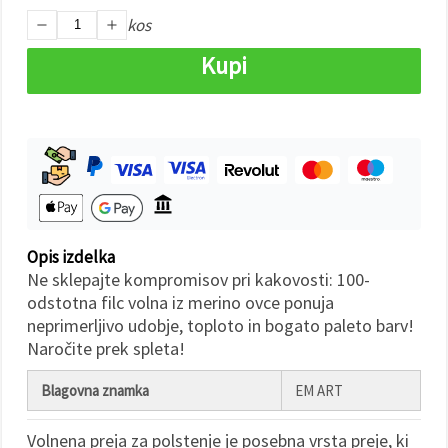
kos
Sprejmi
Kupi
vse
Nastavitve
Opis izdelka
Ne sklepajte kompromisov pri kakovosti: 100-
odstotna filc volna iz merino ovce ponuja
neprimerljivo udobje, toploto in bogato paleto barv!
Naročite prek spleta!
Blagovna znamka
EM ART
Volnena preja za polstenje je posebna vrsta preje, ki