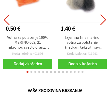
0.50 €
1.40 €
Volna za polstenje 100%
Izjemno fina merino
MERINO 66S, 21
volna za polstenje
mikronov, svetlo oranžna
(netkani tekstil), sivi
– 4–5 g
odtenki – 25 g
Koda izdelka: 401626
Koda izdelka: 411291
Dodaj v košarico
Dodaj v košarico
VAŠA ZGODOVINA BRSKANJA