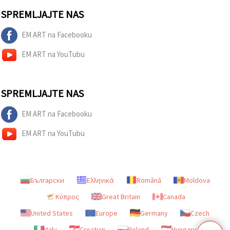
SPREMLJAJTE NAS
EM ART na Facebooku
EM ART na YouTubu
SPREMLJAJTE NAS
EM ART na Facebooku
EM ART na YouTubu
Български
Ελληνικά
Română
Moldova
Κύπρος
Great Britain
Canada
United States
Europe
Germany
Czech
Italy
Croatian
Poland
Hungary