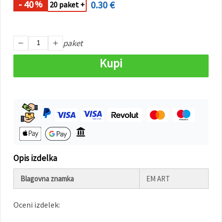
- 40
0.30 €
%
20 paket +
Sprejmi
vse
paket
Nastavitve
Kupi
Opis izdelka
Blagovna znamka
EM ART
Oceni izdelek: