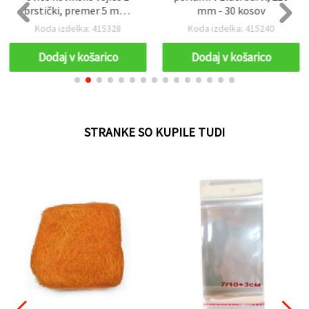
brstički, premer 5 mm,
mm - 30 kosov
dolžina 650 mm, rumena –
Koda izdelka: 415328
Koda izdelka: 415240
5 kosov
Dodaj v košarico
Dodaj v košarico
STRANKE SO KUPILE TUDI