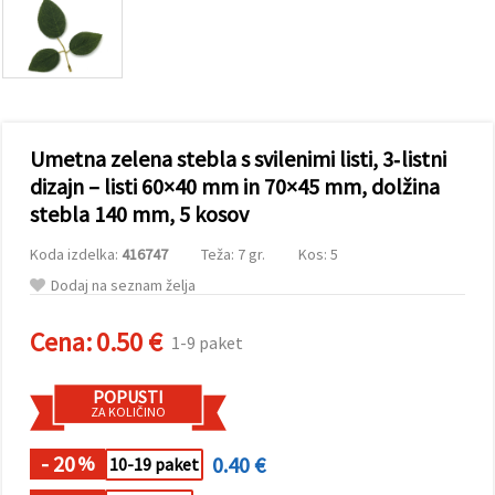
vsebine in
oglase, tudi
s pomočjo
naših
partnerjev
za analitiko
in trženje.
S klikom na
Umetna zelena stebla s svilenimi listi, 3‑listni
»Sprejmi
vse!« se
dizajn – listi 60×40 mm in 70×45 mm, dolžina
lahko
stebla 140 mm, 5 kosov
strinjate z
uporabo
vseh
Koda izdelka:
416747
Teža: 7 gr.
Kos: 5
piškotkov.
Ali pa v
Dodaj na seznam želja
Nastavitvah
označite
Cena:
0.50 €
svoje
1-9 paket
preference z
izbiro
določene
POPUSTI
vrste
ZA KOLIČINO
piškotkov
in klikom
- 20
0.40 €
na gumb
%
10-19 paket
»Shrani«.