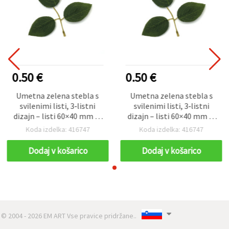
0.50 €
0.50 €
Umetna zelena stebla s
Umetna zelena stebla s
svilenimi listi, 3‑listni
svilenimi listi, 3‑listni
dizajn – listi 60×40 mm in
dizajn – listi 60×40 mm in
70×45 mm, dolžina stebla
70×45 mm, dolžina stebla
Koda izdelka: 416747
Koda izdelka: 416747
140 mm, 5 kosov
140 mm, 5 kosov
Dodaj v košarico
Dodaj v košarico
© 2004 - 2026 EM ART Vse pravice pridržane..