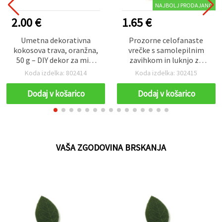
NAJBOLJ PRODAJANO
2.00 €
1.65 €
Umetna dekorativna
Prozorne celofanaste
kokosova trava, oranžna,
vrečke s samolepilnim
50 g – DIY dekor za mini
zavihkom in luknjo za
vrtove in miniature
obešanje, 7x10+3 cm, 30
Koda izdelka: 802414
Koda izdelka: 302415
mikronov – pakiranje 200
kosov za urejeno in
Dodaj v košarico
Dodaj v košarico
priročno pakiranje
VAŠA ZGODOVINA BRSKANJA