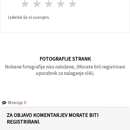
1 zvezda
2 zvezde
3 zvezde
4 zvezde
5 zvezde
Izdelek še ni ocenjen.
FOTOGRAFIJE STRANK
Nobene fotografije niso naložene, (Morate biti registrirani
uporabnik za nalaganje slik).
Mnenja:
0
ZA OBJAVO KOMENTARJEV MORATE BITI
REGISTRIRANI.