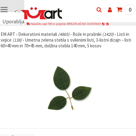
0
Uporabljamo
Naročilo nad 70€ in prejmite BREZPLAČNO DOSTAVO!
piškotke
EM ART
›
Dekorativni materiali
(4865)
›
Rože in prašniki
(1420)
›
Listi in
🍪
vejice
(138)
›
Umetna zelena stebla s svilenimi listi, 3‑listni dizajn – listi
Uporabljamo
60×40 mm in 70×45 mm, dolžina stebla 140 mm, 5 kosov
piškotke in
podobne
tehnologije,
da
zagotovimo
pravilno
delovanje
spletnega
mesta,
izboljšamo
vašo
uporabniško
izkušnjo ter
z vašim
soglasjem
analiziramo
promet in
prikazujemo
ustreznejše