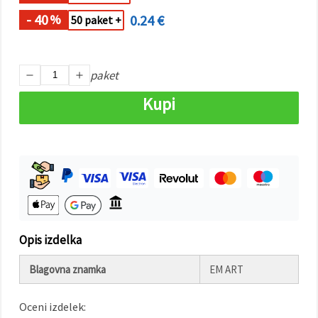
- 40
0.24 €
%
50 paket +
Sprejmi
vse
Nastavitve
paket
Kupi
Opis izdelka
Blagovna znamka
EM ART
Oceni izdelek: