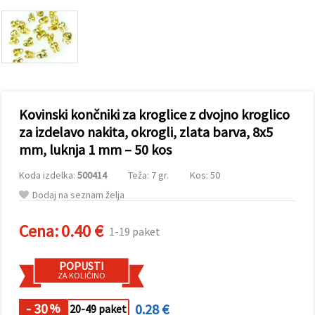
vsebine in
oglase, tudi
s pomočjo
naših
partnerjev
za analitiko
in trženje.
S klikom na
»Sprejmi
Kovinski končniki za kroglice z dvojno kroglico
vse!« se
lahko
za izdelavo nakita, okrogli, zlata barva, 8x5
strinjate z
mm, luknja 1 mm – 50 kos
uporabo
vseh
piškotkov.
Koda izdelka:
500414
Teža: 7 gr.
Kos: 50
Ali pa v
Nastavitvah
Dodaj na seznam želja
označite
svoje
preference z
Cena:
0.40 €
1-19 paket
izbiro
določene
vrste
POPUSTI
piškotkov
ZA KOLIČINO
in klikom
na gumb
»Shrani«.
- 30
0.28 €
%
20-49 paket