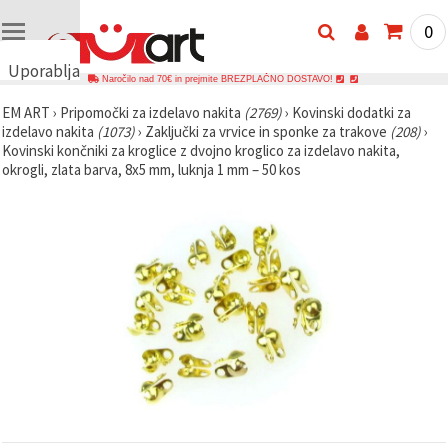
0
Uporabljamo
Naročilo nad 70€ in prejmite BREZPLAČNO DOSTAVO!
piškotke
EM ART
›
Pripomočki za izdelavo nakita
(2769)
›
Kovinski dodatki za
🍪
izdelavo nakita
(1073)
›
Zaključki za vrvice in sponke za trakove
(208)
›
Uporabljamo
Kovinski končniki za kroglice z dvojno kroglico za izdelavo nakita,
piškotke in
okrogli, zlata barva, 8x5 mm, luknja 1 mm – 50 kos
podobne
tehnologije,
da
zagotovimo
pravilno
delovanje
spletnega
mesta,
izboljšamo
vašo
uporabniško
izkušnjo ter
z vašim
soglasjem
analiziramo
promet in
prikazujemo
ustreznejše