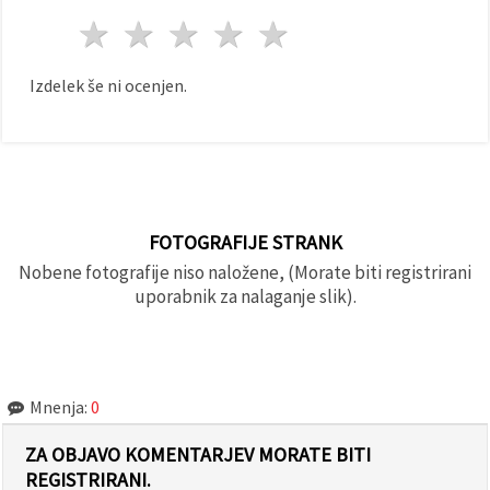
1 zvezda
2 zvezde
3 zvezde
4 zvezde
5 zvezde
Izdelek še ni ocenjen.
FOTOGRAFIJE STRANK
Nobene fotografije niso naložene, (Morate biti registrirani
uporabnik za nalaganje slik).
Mnenja:
0
ZA OBJAVO KOMENTARJEV MORATE BITI
REGISTRIRANI.