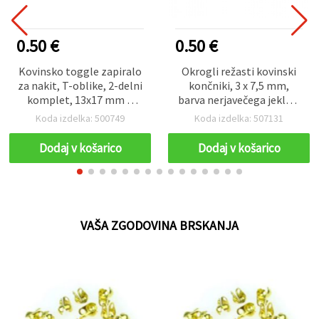
0.50 €
0.50 €
Kovinsko toggle zapiralo
Okrogli režasti kovinski
za nakit, T-oblike, 2-delni
končniki, 3 x 7,5 mm,
komplet, 13x17 mm &
barva nerjavečega jekla –
7x20 mm, luknja: 2 mm,
50 kosov, za izdelavo
Koda izdelka: 500749
Koda izdelka: 507131
bela barva - 4 kompleti
nakita in DIY ustvarjanje
Dodaj v košarico
Dodaj v košarico
VAŠA ZGODOVINA BRSKANJA