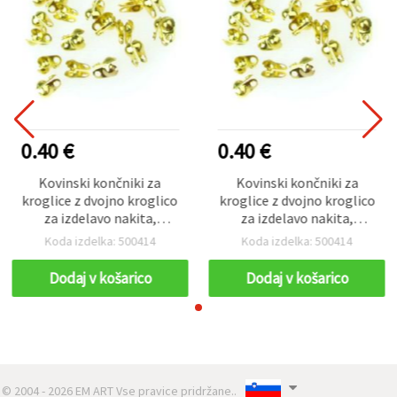
0.40 €
0.40 €
Kovinski končniki za
Kovinski končniki za
kroglice z dvojno kroglico
kroglice z dvojno kroglico
za izdelavo nakita,
za izdelavo nakita,
okrogli, zlata barva, 8x5
okrogli, zlata barva, 8x5
Koda izdelka: 500414
Koda izdelka: 500414
mm, luknja 1 mm – 50 kos
mm, luknja 1 mm – 50 kos
Dodaj v košarico
Dodaj v košarico
© 2004 - 2026 EM ART Vse pravice pridržane..