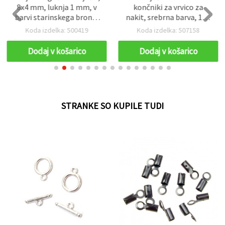
8x4 mm, luknja 1 mm, v
končniki za vrvico za
barvi starinskega brona,
nakit, srebrna barva, 16 x
NF, za izdelavo nakita – 50
10 mm – 20 kosov
Koda izdelka: 500419
Koda izdelka: 507158
kosov
Dodaj v košarico
Dodaj v košarico
STRANKE SO KUPILE TUDI