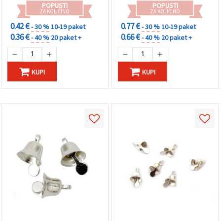
POPUSTI
POPUSTI
ZA KOLIČINO
ZA KOLIČINO
0.42 €
0.77 €
- 30 %
10-19 paket
- 30 %
10-19 paket
0.36 €
0.66 €
- 40 %
20 paket +
- 40 %
20 paket +
KUPI
KUPI