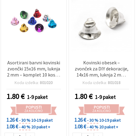
Asortirani barvni kovinski
Kovinski obesek –
zvončki 15x16 mm, luknja
zvonček za DIY dekoracije,
2 mm – komplet 10 kosov
14x16 mm, luknja 2 mm,
za DIY ustvarjanje in
bela – 10 kosov
Koda izdelka:
801020
Koda izdelka:
801018
dekorativne projekte
1.80
€
1.80
€
1-9 paket
1-9 paket
POPUSTI
POPUSTI
ZA KOLIČINO
ZA KOLIČINO
1.26 €
1.26 €
- 30 %
10-19 paket
- 30 %
10-19 paket
1.08 €
1.08 €
- 40 %
20 paket +
- 40 %
20 paket +