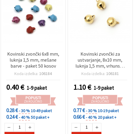
Kovinski zvončki 6x8 mm,
Kovinski zvončki za
luknja 1,5 mm, mešane
ustvarjanje, 8x10 mm,
barve - paket 50 kosov
luknja 1,5 mm, vrhunska
kakovost, zlata barva – 20
Koda izdelka:
106184
Koda izdelka:
106181
kosov
0.40
€
1.10
€
1-9 paket
1-9 paket
POPUSTI
POPUSTI
ZA KOLIČINO
ZA KOLIČINO
0.28 €
0.77 €
- 30 %
10-49 paket
- 30 %
10-19 paket
0.24 €
0.66 €
- 40 %
50 paket +
- 40 %
20 paket +