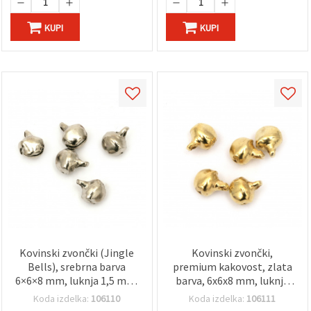
KUPI
KUPI
Kovinski zvončki (Jingle
Kovinski zvončki,
Bells), srebrna barva
premium kakovost, zlata
6×6×8 mm, luknja 1,5 mm,
barva, 6x6x8 mm, luknja
premium kakovost za
1,5 mm, za izdelavo
Koda izdelka:
106110
Koda izdelka:
106111
izdelavo nakita in DIY
nakita in DIY dekoracije -