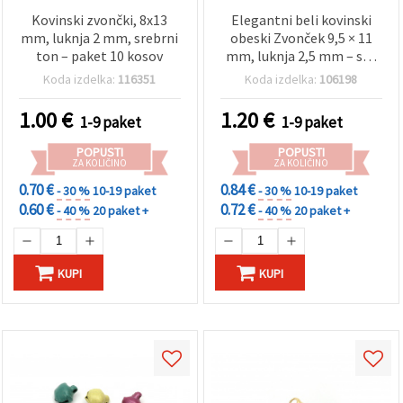
Kovinski zvončki, 8x13
Elegantni beli kovinski
mm, luknja 2 mm, srebrni
obeski Zvonček 9,5 × 11
ton – paket 10 kosov
mm, luknja 2,5 mm – set
10 kosov za kreativno DIY
Koda izdelka:
116351
Koda izdelka:
106198
ustvarjanje, ročna dela in
dekorativne projekte
1.00
€
1.20
€
1-9 paket
1-9 paket
POPUSTI
POPUSTI
ZA KOLIČINO
ZA KOLIČINO
0.70 €
0.84 €
- 30 %
10-19 paket
- 30 %
10-19 paket
0.60 €
0.72 €
- 40 %
20 paket +
- 40 %
20 paket +
KUPI
KUPI