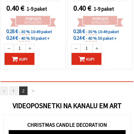
ustvarjanje – 50 kosov
50 kosov
0.40
€
0.40
€
1-9 paket
1-9 paket
POPUSTI
POPUSTI
ZA KOLIČINO
ZA KOLIČINO
0.28 €
0.28 €
- 30 %
10-49 paket
- 30 %
10-49 paket
0.24 €
0.24 €
- 40 %
50 paket +
- 40 %
50 paket +
KUPI
KUPI
‹
1
2
>
VIDEOPOSNETKI NA KANALU EM ART
CHRISTMAS CANDLE DECORATION