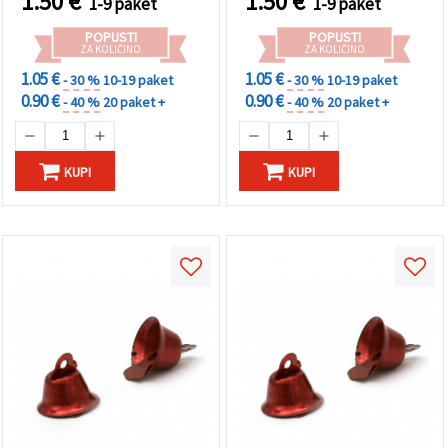
1.50
€
1.50
€
1-9 paket
1-9 paket
POPUSTI
POPUSTI
ZA KOLIČINO
ZA KOLIČINO
1.05 €
1.05 €
- 30 %
10-19 paket
- 30 %
10-19 paket
0.90 €
0.90 €
- 40 %
20 paket +
- 40 %
20 paket +
KUPI
KUPI