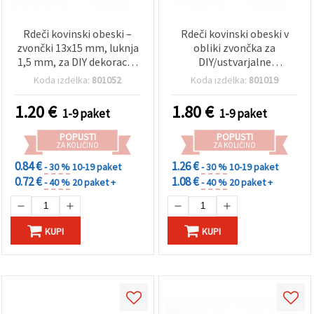
Rdeči kovinski obeski –
Rdeči kovinski obeski v
zvončki 13x15 mm, luknja
obliki zvončka za
1,5 mm, za DIY dekoracije
DIY/ustvarjalne
– 10 kosov
dekoracije, 14x16 mm,
Koda izdelka:
801052
Koda izdelka:
801019
luknja: 2 mm – 10 kosov
1.20
€
1.80
€
1-9 paket
1-9 paket
POPUSTI
POPUSTI
ZA KOLIČINO
ZA KOLIČINO
0.84 €
1.26 €
- 30 %
10-19 paket
- 30 %
10-19 paket
0.72 €
1.08 €
- 40 %
20 paket +
- 40 %
20 paket +
KUPI
KUPI