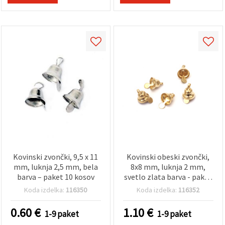
Sprejmi
vse
Nastavitve
Kovinski zvončki, 9,5 x 11
Kovinski obeski zvončki,
mm, luknja 2,5 mm, bela
8x8 mm, luknja 2 mm,
barva – paket 10 kosov
svetlo zlata barva - paket
10 kosov
Koda izdelka:
116350
Koda izdelka:
116352
0.60
€
1.10
€
1-9 paket
1-9 paket