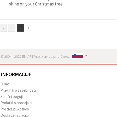
shine on your Christmas tree.
‹
1
2
>
© 2004 - 2026 EM ART Vse pravice pridržane..
INFORMACIJE
O nas
Pravilnik o zasebnosti
Splošni pogoji
Podatki o prodajalcu
Politika piškotkov
Dostava in plačilo