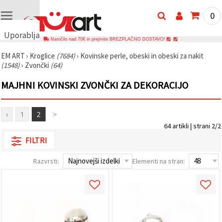
0
Uporabljamo
Naročilo nad 70€ in prejmite BREZPLAČNO DOSTAVO!
piškotke
EM ART
›
Kroglice
(7684)
›
Kovinske perle, obeski in obeski za nakit
🍪
(1548)
›
Zvončki
(64)
Uporabljamo
piškotke in
MAJHNI KOVINSKI ZVONČKI ZA DEKORACIJO
podobne
tehnologije,
da
zagotovimo
‹
1
2
>
pravilno
delovanje
64 artikli | strani 2/2
spletnega
mesta,
FILTRI
izboljšamo
vašo
Razvrsti:
Elementi na stran:
uporabniško
izkušnjo ter
z vašim
soglasjem
analiziramo
promet in
prikazujemo
ustreznejše