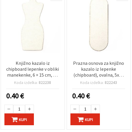
Knjižno kazalo iz
Prazna osnova za knjižno
chipboard lepenke v obliki
kazalo iz lepenke
manekenke, 6 × 15 cm, št.
(chipboard), ovalna, 5x15
4
cm, št. 9
Koda izdelka:
822238
Koda izdelka:
822243
0.40
€
0.40
€
KUPI
KUPI