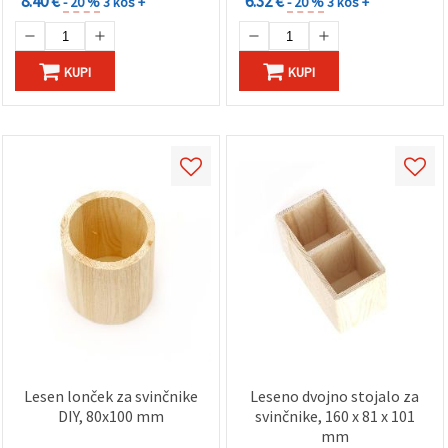
8.40 €
6.32 €
- 20 %
3 kos +
- 20 %
3 kos +
KUPI
KUPI
Lesen lonček za svinčnike
Leseno dvojno stojalo za
DIY, 80x100 mm
svinčnike, 160 x 81 x 101
mm