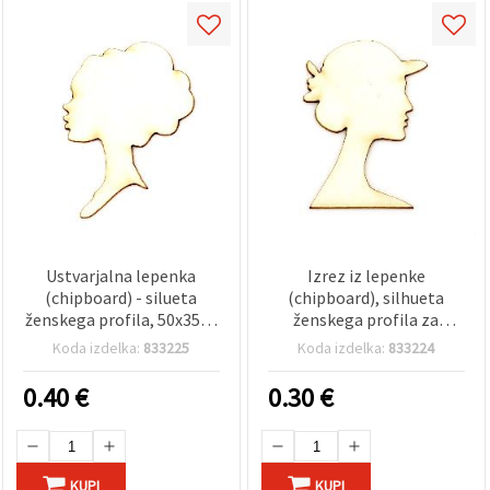
Ustvarjalna lepenka
Izrez iz lepenke
(chipboard) - silueta
(chipboard), silhueta
ženskega profila, 50x35x1
ženskega profila za
mm - 2 kosa
dekoracijo in
Koda izdelka:
833225
Koda izdelka:
833224
scrapbooking, 50×35×1
mm, 2 kosa
0.40
€
0.30
€
KUPI
KUPI