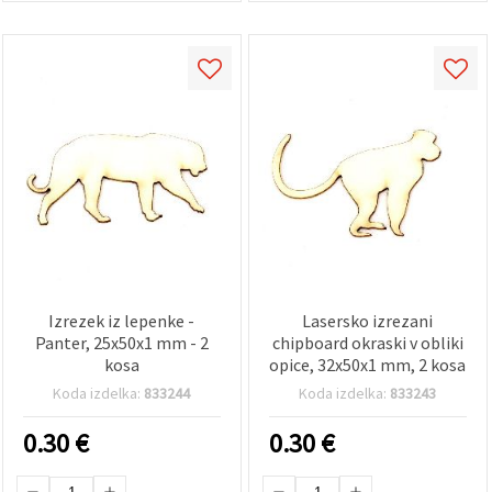
Izrezek iz lepenke -
Lasersko izrezani
Panter, 25x50x1 mm - 2
chipboard okraski v obliki
kosa
opice, 32x50x1 mm, 2 kosa
Koda izdelka:
833244
Koda izdelka:
833243
0.30
€
0.30
€