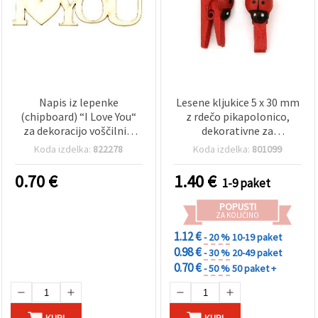
Napis iz lepenke
Lesene kljukice 5 x 30 mm
(chipboard) “I Love You“
z rdečo pikapolonico,
za dekoracijo voščilnic,
dekorativne za
okvirjev in albumov,
ustvarjanje, voščilnice,
Koda izdelka:
822278
Koda izdelka:
801099
100×30×1 mm – 2 kosa
darila in fotografije - 20
kosov
0.70
€
1.40
€
1-9 paket
POPUSTI
ZA KOLIČINO
1.12 €
- 20 %
10-19 paket
0.98 €
- 30 %
20-49 paket
0.70 €
- 50 %
50 paket +