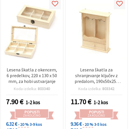
Lesena škatla z okencem,
Lesena škatla za
6 predelkov, 220 x 130 x 50
shranjevanje ključev z
mm, za hobi ustvarjanje
predalom, 190x50x250
mm
Koda izdelka:
803340
Koda izdelka:
803342
7.90
€
11.70
€
1-2 kos
1-2 kos
POPUSTI
POPUSTI
ZA KOLIČINO
ZA KOLIČINO
6.32 €
9.36 €
- 20 %
3-9 kos
- 20 %
3-5 kos