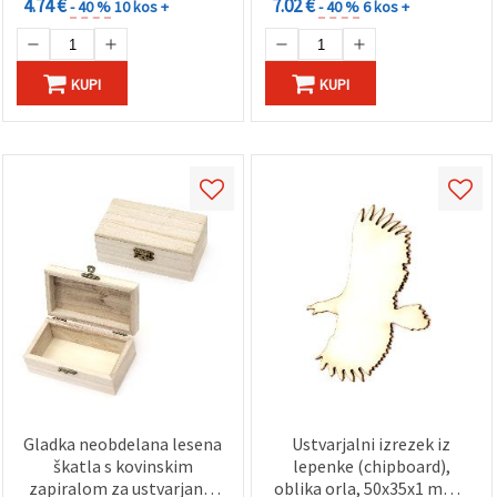
4.74 €
7.02 €
- 40 %
10 kos +
- 40 %
6 kos +
KUPI
KUPI
Gladka neobdelana lesena
Ustvarjalni izrezek iz
škatla s kovinskim
lepenke (chipboard),
zapiralom za ustvarjanje
oblika orla, 50x35x1 mm -