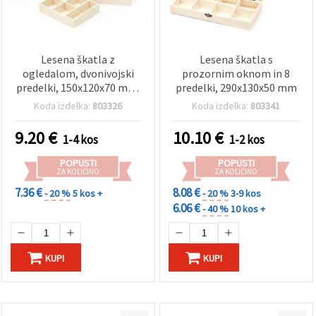
Lesena škatla z
Lesena škatla s
ogledalom, dvonivojski
prozornim oknom in 8
predelki, 150x120x70 mm,
predelki, 290x130x50 mm
za ustvarjanje in dekupaž
Koda izdelka:
803326
Koda izdelka:
803341
9.20
€
10.10
€
1-4 kos
1-2 kos
POPUSTI
POPUSTI
ZA KOLIČINO
ZA KOLIČINO
7.36 €
8.08 €
- 20 %
5 kos +
- 20 %
3-9 kos
6.06 €
- 40 %
10 kos +
KUPI
KUPI