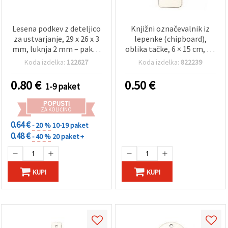
Lesena podkev z deteljico
Knjižni označevalnik iz
za ustvarjanje, 29 x 26 x 3
lepenke (chipboard),
mm, luknja 2 mm – paket
oblika tačke, 6 × 15 cm, št.
10 kosov
5
Koda izdelka:
122627
Koda izdelka:
822239
0.80
€
0.50
€
1-9 paket
POPUSTI
ZA KOLIČINO
0.64 €
- 20 %
10-19 paket
0.48 €
- 40 %
20 paket +
KUPI
KUPI