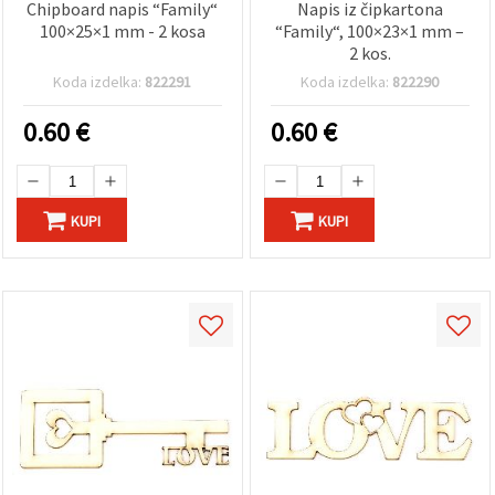
Chipboard napis “Family“
Napis iz čipkartona
100×25×1 mm - 2 kosa
“Family“, 100×23×1 mm –
2 kos.
Koda izdelka:
822291
Koda izdelka:
822290
0.60
€
0.60
€
KUPI
KUPI