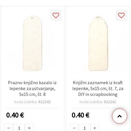
Prazno knjižno kazalo iz
Knjižni zaznamek iz kraft
lepenke za ustvarjanje,
lepenke, 5x15 cm, št. 7, za
5x15 cm, št. 8
DIY in scrapbooking
Koda izdelka:
822242
Koda izdelka:
822241
0.40
€
0.40
€