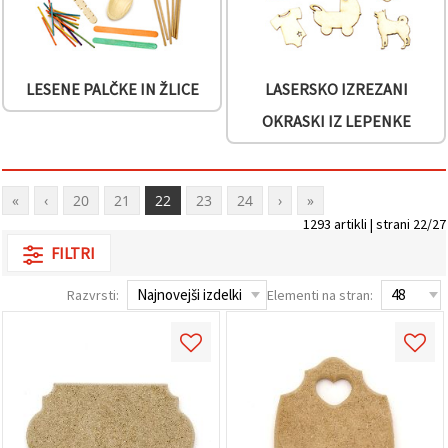
LESENE PALČKE IN ŽLICE
LASERSKO IZREZANI
OKRASKI IZ LEPENKE
«
‹
20
21
22
23
24
›
»
1293 artikli | strani 22/27
FILTRI
Razvrsti:
Elementi na stran: