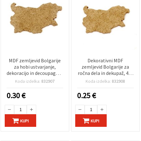
MDF zemljevid Bolgarije
Dekorativni MDF
za hobi ustvarjanje,
zemljevid Bolgarije za
dekoracijo in decoupage, 6
ročna dela in dekupaž, 4x6
x 10 cm, št. M132
cm
Koda izdelka:
832907
Koda izdelka:
832908
0.30
€
0.25
€
KUPI
KUPI