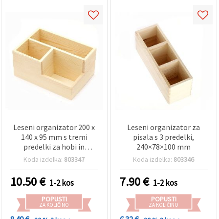
Leseni organizator 200 x
Leseni organizator za
140 x 95 mm s tremi
pisala s 3 predelki,
predelki za hobi in
240×78×100 mm
ustvarjanje
Koda izdelka:
803347
Koda izdelka:
803346
10.50
€
7.90
€
1-2 kos
1-2 kos
POPUSTI
POPUSTI
ZA KOLIČINO
ZA KOLIČINO