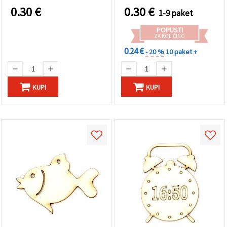
0.30
€
0.30
€
1-9 paket
POPUSTI
ZA KOLIČINO
0.24 €
- 20 %
10 paket +
KUPI
KUPI