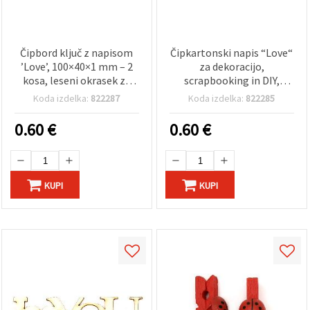
Čipbord ključ z napisom
Čipkartonski napis “Love“
’Love’, 100×40×1 mm – 2
za dekoracijo,
kosa, leseni okrasek za
scrapbooking in DIY,
scrapbooking, izdelavo
100×30×1 mm – 2 kosa
Koda izdelka:
822287
Koda izdelka:
822285
voščilnic, dekupaž in DIY
praznične projekte
0.60
€
0.60
€
KUPI
KUPI