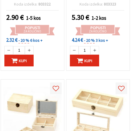
Koda izdelka:
803322
Koda izdelka:
803323
2.90
€
5.30
€
1-5 kos
1-2 kos
POPUSTI
POPUSTI
ZA KOLIČINO
ZA KOLIČINO
2.32 €
4.24 €
- 20 %
6 kos +
- 20 %
3 kos +
KUPI
KUPI