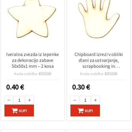
Iveralna zvezda iz lepenke
Chipboard izrezi v obliki
za dekoracijo zabave
dlani za ustvarjanje,
50x50x1 mm – 2 kosa
scrapbooking in
dekoracijo, 40×35×1 mm –
Koda izdelka:
833230
Koda izdelka:
833226
2 kosa
0.40
€
0.30
€
KUPI
KUPI