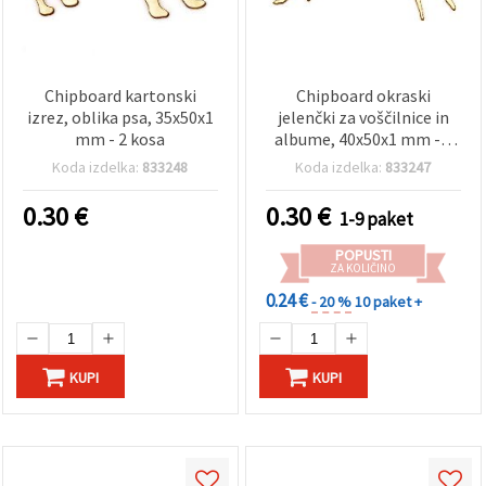
Chipboard kartonski
Chipboard okraski
izrez, oblika psa, 35x50x1
jelenčki za voščilnice in
mm - 2 kosa
albume, 40x50x1 mm - 2
kosa
Koda izdelka:
833248
Koda izdelka:
833247
0.30
€
0.30
€
1-9 paket
POPUSTI
ZA KOLIČINO
0.24 €
- 20 %
10 paket +
KUPI
KUPI