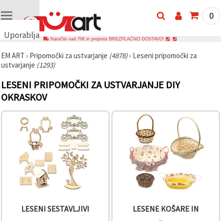
0
Uporabljamo
Naročilo nad 70€ in prejmite BREZPLAČNO DOSTAVO!
piškotke
EM ART
›
Pripomočki za ustvarjanje
(4878)
›
Leseni pripomočki za
🍪
ustvarjanje
(1293)
Uporabljamo
piškotke in
LESENI PRIPOMOČKI ZA USTVARJANJE DIY
podobne
tehnologije,
OKRASKOV
da
zagotovimo
pravilno
delovanje
spletnega
mesta,
izboljšamo
vašo
uporabniško
izkušnjo ter
z vašim
soglasjem
analiziramo
promet in
LESENI SESTAVLJIVI
LESENE KOŠARE IN
prikazujemo
ustreznejše