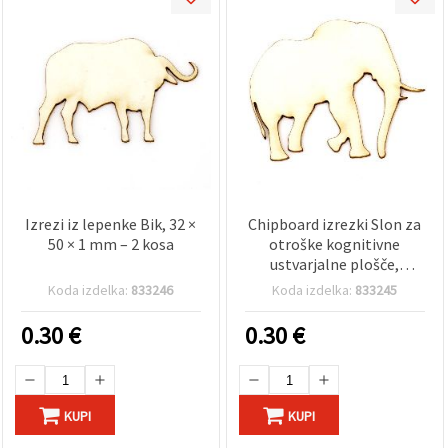
Izrezi iz lepenke Bik, 32 ×
Chipboard izrezki Slon za
50 × 1 mm – 2 kosa
otroške kognitivne
ustvarjalne plošče,
40×50×1 mm – 2 kosa
Koda izdelka:
833246
Koda izdelka:
833245
0.30
€
0.30
€
KUPI
KUPI