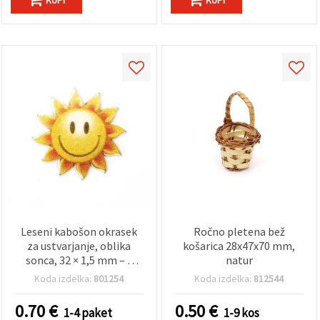
KUPI
KUPI
Leseni kabošon okrasek
Ročno pletena bež
za ustvarjanje, oblika
košarica 28x47x70 mm,
sonca, 32 × 1,5 mm – 5
natur
kosov
Koda izdelka:
801254
Koda izdelka:
812544
0.70
€
0.50
€
1-4 paket
1-9 kos