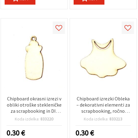
Chipboard okrasni izrezi v
Chipboard izrezki Obleka
obliki otroške stekleničke
– dekorativni elementi za
za scrapbooking in DIY
scrapbooking, ročno
projekte, 50x20x1 mm - 2
izdelane voščilnice in
Koda izdelka:
833220
Koda izdelka:
833213
kosa
albume, 50×40×1 mm – 2
kosa
0.30
€
0.30
€