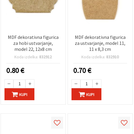
MDF dekorativna figurica
MDF dekorativna figurica
za hobi ustvarjanje,
za ustvarjanje, model 11,
model 22, 12x8 cm
11 x 8,3 cm
Koda izdelka:
832912
Koda izdelka:
832910
0.80
€
0.70
€
KUPI
KUPI