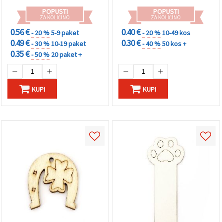
POPUSTI
POPUSTI
ZA KOLIČINO
ZA KOLIČINO
0.56 €
0.40 €
- 20 %
5-9 paket
- 20 %
10-49 kos
0.49 €
0.30 €
- 30 %
10-19 paket
- 40 %
50 kos +
0.35 €
- 50 %
20 paket +
KUPI
KUPI