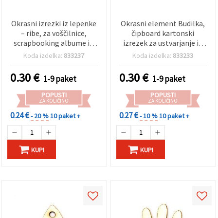
Okrasni izrezki iz lepenke
Okrasni element Budilka,
– ribe, za voščilnice,
čipboard kartonski
scrapbooking albume in
izrezek za ustvarjanje in
okvirje, 35x50x1 mm, 2
scrapbooking, 50x35x1
Koda izdelka:
833237
Koda izdelka:
833233
kosa
mm, 2 kosa
0.30
€
0.30
€
1-9 paket
1-9 paket
POPUSTI
POPUSTI
ZA KOLIČINO
ZA KOLIČINO
0.24 €
0.27 €
- 20 %
10 paket +
- 10 %
10 paket +
KUPI
KUPI