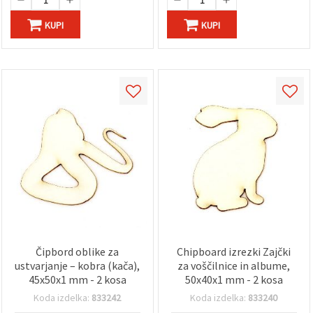
KUPI
KUPI
Čipbord oblike za
Chipboard izrezki Zajčki
ustvarjanje – kobra (kača),
za voščilnice in albume,
45x50x1 mm - 2 kosa
50x40x1 mm - 2 kosa
Koda izdelka:
833242
Koda izdelka:
833240