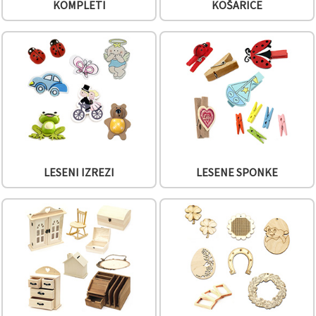
KOMPLETI
KOŠARICE
vsebine in
oglase, tudi
s pomočjo
naših
partnerjev
za analitiko
in trženje.
S klikom na
»Sprejmi
vse!« se
lahko
strinjate z
uporabo
vseh
piškotkov.
LESENI IZREZI
LESENE SPONKE
Ali pa v
Nastavitvah
označite
svoje
preference z
izbiro
določene
vrste
piškotkov
in klikom
na gumb
»Shrani«.