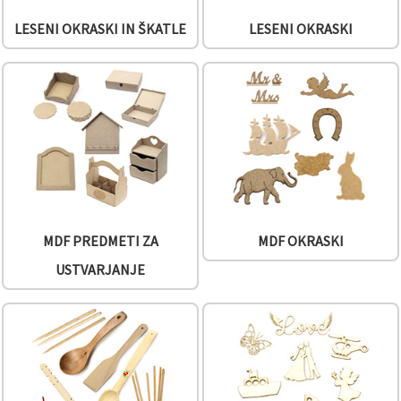
LESENI OKRASKI IN ŠKATLE
LESENI OKRASKI
Sprejmi
vse
Nastavitve
MDF PREDMETI ZA
MDF OKRASKI
USTVARJANJE