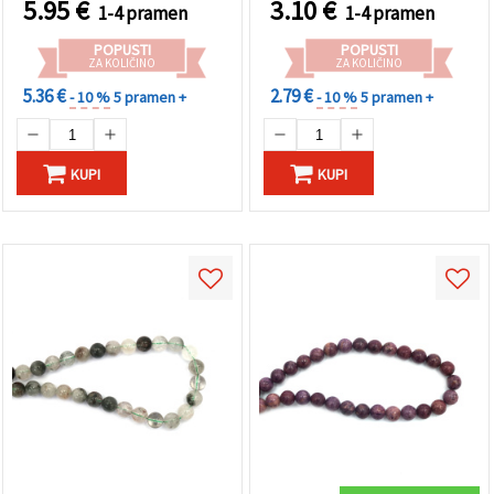
5.95
€
3.10
€
1-4 pramen
1-4 pramen
zapestnic in ogrlic
POPUSTI
POPUSTI
ZA KOLIČINO
ZA KOLIČINO
5.36 €
2.79 €
- 10 %
5 pramen +
- 10 %
5 pramen +
KUPI
KUPI