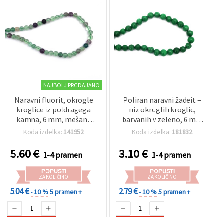
NAJBOLJ PRODAJANO
Naravni fluorit, okrogle
Poliran naravni žadeit –
kroglice iz poldragega
niz okroglih kroglic,
kamna, 6 mm, mešane
barvanih v zeleno, 6 mm
barve — približno 62
(pribl. 62 kos) – poldragi
Koda izdelka:
141952
Koda izdelka:
181832
kosov na nizu za izdelavo
kamen za izdelavo nakita
nakita, perlanje in DIY
5.60
€
3.10
€
1-4 pramen
1-4 pramen
ustvarjanje
POPUSTI
POPUSTI
ZA KOLIČINO
ZA KOLIČINO
5.04 €
2.79 €
- 10 %
5 pramen +
- 10 %
5 pramen +