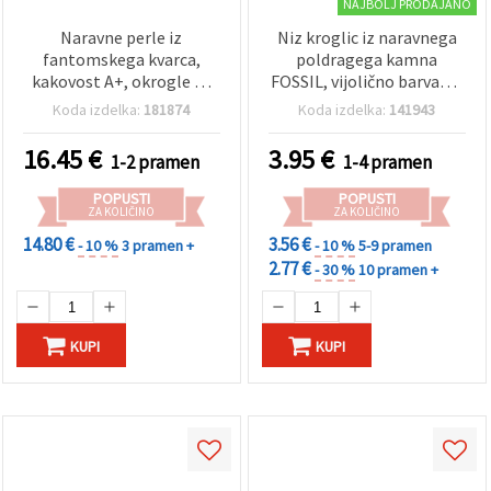
NAJBOLJ PRODAJANO
Naravne perle iz
Niz kroglic iz naravnega
fantomskega kvarca,
poldragega kamna
kakovost A+, okrogle 10
FOSSIL, vijolično barvane,
mm, niz ~37 kosov —
okrogle 8–8,5 mm, ~45
Koda izdelka:
181874
Koda izdelka:
141943
poldrage perle za
kosov, za nakit
izdelavo nakita, DIY
16.45
€
3.95
€
1-2 pramen
1-4 pramen
zapestnice in ogrlice
POPUSTI
POPUSTI
ZA KOLIČINO
ZA KOLIČINO
14.80 €
3.56 €
- 10 %
3 pramen +
- 10 %
5-9 pramen
2.77 €
- 30 %
10 pramen +
KUPI
KUPI