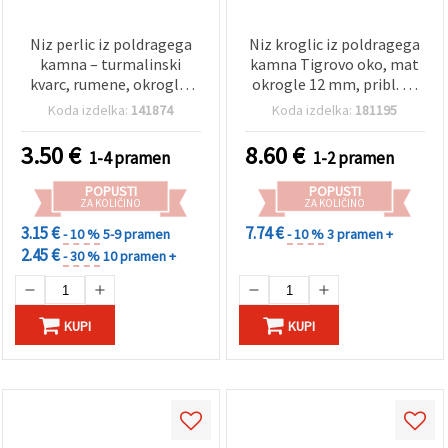
Niz perlic iz poldragega
Niz kroglic iz poldragega
kamna – turmalinski
kamna Tigrovo oko, mat
kvarc, rumene, okrogle,
okrogle 12 mm, pribl. 32
10 mm, ~35 kosov
kosov
Koda izdelka:
141874
Koda izdelka:
181195
3.50
€
8.60
€
1-4 pramen
1-2 pramen
POPUSTI
POPUSTI
ZA KOLIČINO
ZA KOLIČINO
3.15 €
7.74 €
- 10 %
5-9 pramen
- 10 %
3 pramen +
2.45 €
- 30 %
10 pramen +
KUPI
KUPI