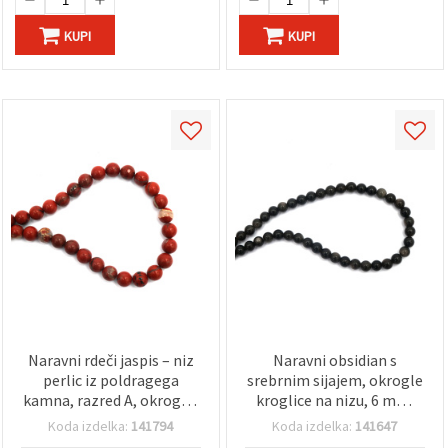
KUPI
KUPI
Naravni rdeči jaspis – niz
Naravni obsidian s
perlic iz poldragega
srebrnim sijajem, okrogle
kamna, razred A, okrogle,
kroglice na nizu, 6 mm,
10 mm, ~35 kosov
cca 60 kos – globoko črn
Koda izdelka:
141794
Koda izdelka:
141647
poldragi kamen za nakit