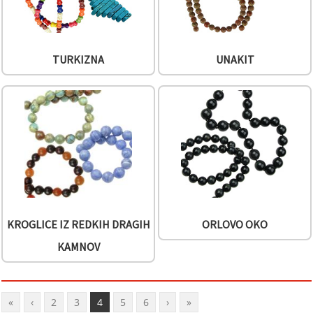
TURKIZNA
UNAKIT
KROGLICE IZ REDKIH DRAGIH
ORLOVO OKO
KAMNOV
«
‹
2
3
4
5
6
›
»