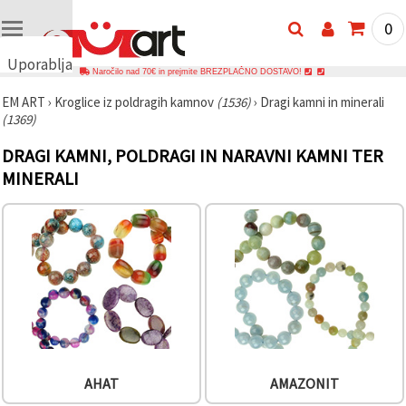
0
Uporabljamo
Naročilo nad 70€ in prejmite BREZPLAČNO DOSTAVO!
piškotke
EM ART
›
Kroglice iz poldragih kamnov
(1536)
›
Dragi kamni in minerali
🍪
(1369)
Uporabljamo
piškotke in
DRAGI KAMNI, POLDRAGI IN NARAVNI KAMNI TER
podobne
tehnologije,
MINERALI
da
zagotovimo
pravilno
delovanje
spletnega
mesta,
izboljšamo
vašo
uporabniško
izkušnjo ter
z vašim
soglasjem
analiziramo
promet in
AHAT
AMAZONIT
prikazujemo
ustreznejše