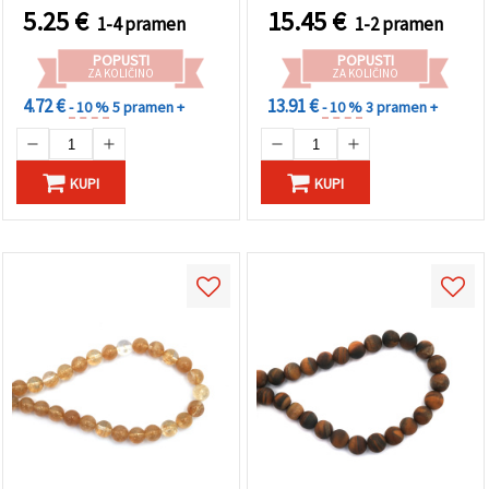
kosov)
5.25
€
15.45
€
1-4 pramen
1-2 pramen
POPUSTI
POPUSTI
ZA KOLIČINO
ZA KOLIČINO
4.72 €
13.91 €
- 10 %
5 pramen +
- 10 %
3 pramen +
KUPI
KUPI