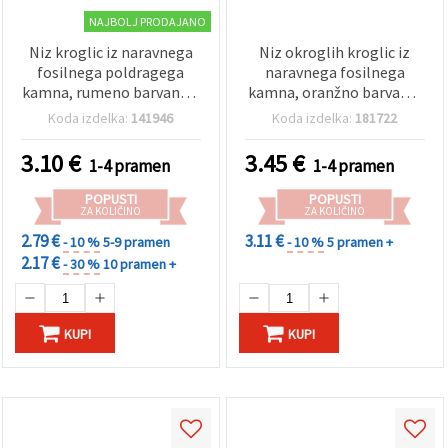
NAJBOLJ PRODAJANO
Niz kroglic iz naravnega
Niz okroglih kroglic iz
fosilnega poldragega
naravnega fosilnega
kamna, rumeno barvane –
kamna, oranžno barvane,
4 mm okrogle (pribl. 85
6–6,5 mm, pribl. 58 kosov
Koda izdelka:
141946
Koda izdelka:
181722
kosov) – za DIY in hobi
— kroglice iz poldragih
izdelavo nakita
kamnov za izdelavo
3.10
€
3.45
€
1-4 pramen
1-4 pramen
nakita, nizanje in
rokodelske DIY projekte
POPUSTI
POPUSTI
ZA KOLIČINO
ZA KOLIČINO
2.79 €
3.11 €
- 10 %
5-9 pramen
- 10 %
5 pramen +
2.17 €
- 30 %
10 pramen +
KUPI
KUPI