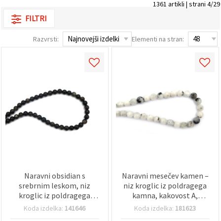
1361 artikli | strani 4/29
FILTRI
Razvrsti:
Elementi na stran:
Naravni obsidian s
Naravni mesečev kamen –
srebrnim leskom, niz
niz kroglic iz poldragega
kroglic iz poldragega
kamna, kakovost A,
kamna za izdelavo nakita,
okrogle 8 mm, pribl. 45
Koda izdelka:
141646
Koda izdelka:
181623
okrogle 4 mm (~102
kos, za izdelavo nakita