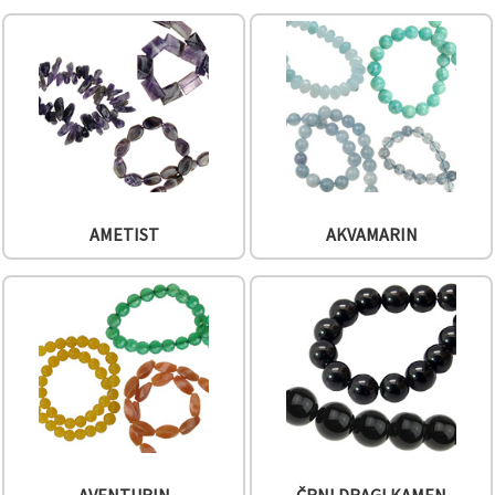
vsebine in
oglase, tudi
s pomočjo
naših
partnerjev
za analitiko
in trženje.
S klikom na
»Sprejmi
vse!« se
lahko
strinjate z
uporabo
AMETIST
AKVAMARIN
vseh
piškotkov.
Ali pa v
Nastavitvah
označite
svoje
preference z
izbiro
določene
vrste
piškotkov
in klikom
na gumb
»Shrani«.