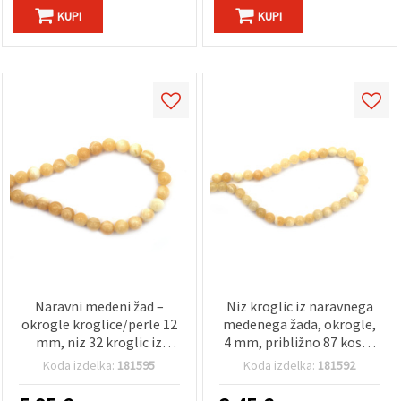
KUPI
KUPI
Naravni medeni žad –
Niz kroglic iz naravnega
okrogle kroglice/perle 12
medenega žada, okrogle,
mm, niz 32 kroglic iz
4 mm, približno 87 kosov
poldragega kamna za
– poldrage kroglice za
Koda izdelka:
181595
Koda izdelka:
181592
izdelavo nakita, zapestnic
izdelavo nakita, perlanje
in ogrlic
in DIY projekte