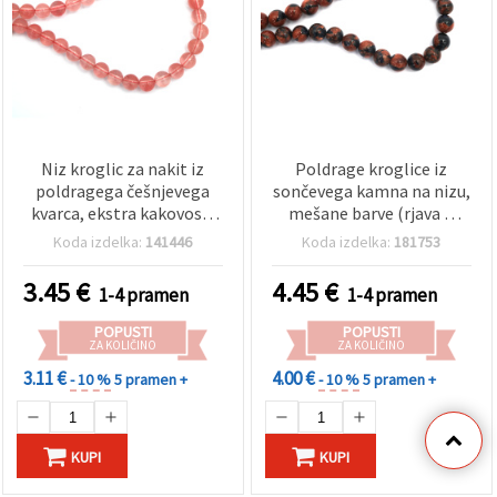
Niz kroglic za nakit iz
Poldrage kroglice iz
poldragega češnjevega
sončevega kamna na nizu,
kvarca, ekstra kakovost,
mešane barve (rjava &
okrogle, 10 mm, ~37
modra) – 8 mm okrogle,
Koda izdelka:
141446
Koda izdelka:
181753
kosov
ekstra kakovost, pribl. 48
kosov, za izdelavo nakita
3.45
€
4.45
€
1-4 pramen
1-4 pramen
in DIY ustvarjanje
POPUSTI
POPUSTI
ZA KOLIČINO
ZA KOLIČINO
3.11 €
4.00 €
- 10 %
5 pramen +
- 10 %
5 pramen +
KUPI
KUPI