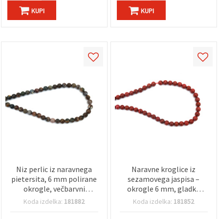
KUPI
KUPI
Niz perlic iz naravnega
Naravne kroglice iz
pietersita, 6 mm polirane
sezamovega jaspisa –
okrogle, večbarvni
okrogle 6 mm, gladko
zemeljski toni ~ 62 kosov,
polirane – 1 niz (pribl. 62
Koda izdelka:
181882
Koda izdelka:
181852
za izdelavo nakita
kroglic) – poldragi kamni
za DIY izdelavo nakita,