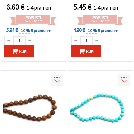
in hobi ustvarjanje
6.60
€
5.45
€
1-4 pramen
1-4 pramen
POPUSTI
POPUSTI
ZA KOLIČINO
ZA KOLIČINO
5.94 €
4.90 €
- 10 %
5 pramen +
- 10 %
5 pramen +
KUPI
KUPI