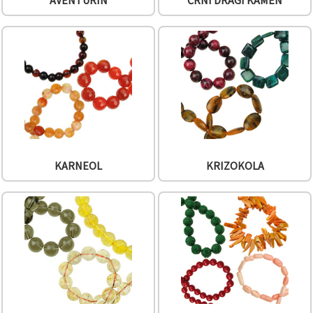
AVENTURIN
ČRNI DRAGI KAMEN
Sprejmi
vse
Nastavitve
KARNEOL
KRIZOKOLA