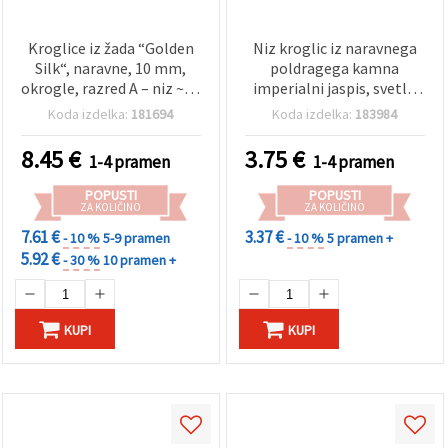
Kroglice iz žada “Golden
Niz kroglic iz naravnega
Silk“, naravne, 10 mm,
poldragega kamna
okrogle, razred A – niz ~36
imperialni jaspis, svetlo
kosov; poldragi kamen za
modro/turkizno
Koda izdelka:
181694
Koda izdelka:
183984
DIY izdelavo nakita
marmoriran, okrogle 8
mm, pribl. 47 kosov – za
8.45
€
3.75
€
1-4 pramen
1-4 pramen
DIY nakit, zapestnice in
rokodelske projekte
POPUSTI
POPUSTI
ZA KOLIČINO
ZA KOLIČINO
7.61 €
3.37 €
- 10 %
5-9 pramen
- 10 %
5 pramen +
5.92 €
- 30 %
10 pramen +
KUPI
KUPI