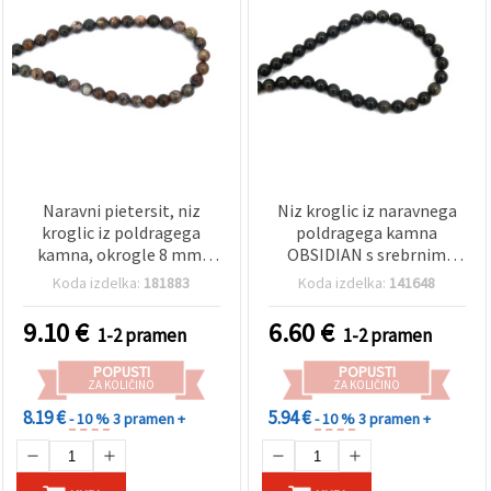
Naravni pietersit, niz
Niz kroglic iz naravnega
kroglic iz poldragega
poldragega kamna
kamna, okrogle 8 mm,
OBSIDIAN s srebrnim
~48 kos
leskom (Silver Sheen),
Koda izdelka:
181883
Koda izdelka:
141648
okrogle, 8 mm, ~46 kosov
9.10
€
6.60
€
1-2 pramen
1-2 pramen
POPUSTI
POPUSTI
ZA KOLIČINO
ZA KOLIČINO
8.19 €
5.94 €
- 10 %
3 pramen +
- 10 %
3 pramen +