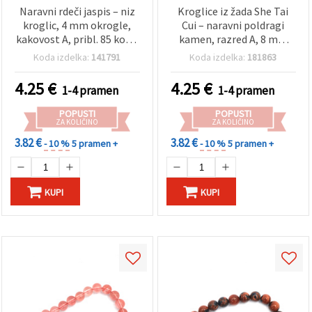
Naravni rdeči jaspis – niz
Kroglice iz žada She Tai
kroglic, 4 mm okrogle,
Cui – naravni poldragi
kakovost A, pribl. 85 kos –
kamen, razred A, 8 mm
kroglice iz poldragih
matirane okrogle,
Koda izdelka:
141791
Koda izdelka:
181863
kamnov za DIY izdelavo
zelena/bela, niz ~45
nakita, zapestnic, ogrlic
kosov, za izdelavo nakita,
4.25
€
4.25
€
1-4 pramen
1-4 pramen
in uhanov
DIY zapestnice in ogrlice
POPUSTI
POPUSTI
ZA KOLIČINO
ZA KOLIČINO
3.82 €
3.82 €
- 10 %
5 pramen +
- 10 %
5 pramen +
KUPI
KUPI