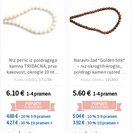
Niz perlic iz poldragega
Naravni žad “Golden Silk“
kamna TRIDACNA, prva
– niz okroglih kroglic,
kakovost, okrogle 10 mm,
poldragi kamen razred A,
~40 kos
6 mm, približno 58 kosov,
Koda izdelka:
171194
Koda izdelka:
181692
za izdelavo nakita
(zapestnice, ogrlice)
6.10
€
5.60
€
1-4 pramen
1-4 pramen
POPUSTI
POPUSTI
ZA KOLIČINO
ZA KOLIČINO
4.88 €
5.04 €
- 20 %
5-9 pramen
- 10 %
5-9 pramen
4.27 €
3.92 €
- 30 %
10 pramen +
- 30 %
10 pramen +