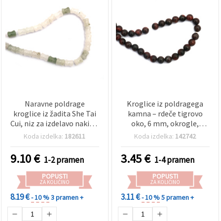
Naravne poldrage
Kroglice iz poldragega
kroglice iz žadita She Tai
kamna – rdeče tigrovo
Cui, niz za izdelavo nakita,
oko, 6 mm, okrogle,
razred A, 10x12 mm, pribl.
polirane, temno rdeče/
Koda izdelka:
182611
Koda izdelka:
142742
30 kos
črne, približno 63 kosov
na nizu, za izdelavo
9.10
€
3.45
€
1-2 pramen
1-4 pramen
nakita, zapestnic in ogrlic
POPUSTI
POPUSTI
ZA KOLIČINO
ZA KOLIČINO
8.19 €
3.11 €
- 10 %
3 pramen +
- 10 %
5 pramen +