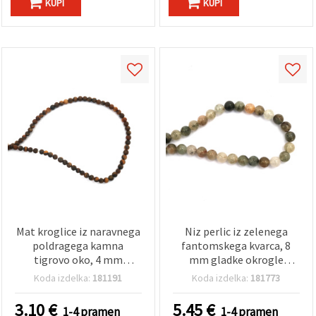
KUPI
KUPI
Mat kroglice iz naravnega
Niz perlic iz zelenega
poldragega kamna
fantomskega kvarca, 8
tigrovo oko, 4 mm
mm gladke okrogle
okrogle, ~90 kos, celoten
perlice, pribl. 49 kosov –
Koda izdelka:
181191
Koda izdelka:
181773
niz – za izdelavo nakita,
poldrage perlice za
DIY zapestnice in ogrlice
izdelavo nakita, nizanje in
3.10
€
5.45
€
1-4 pramen
1-4 pramen