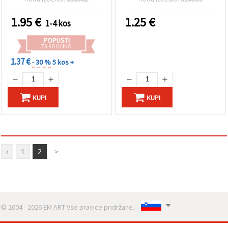
kavbojke in DIY projekte,
85 x 145 mm
1.95
€
1.25
€
1-4 kos
POPUSTI
ZA KOLIČINO
1.37 €
- 30 %
5 kos +
KUPI
KUPI
‹
1
2
>
© 2004 - 2026 EM ART Vse pravice pridržane..