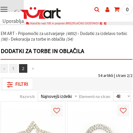
0
Uporabljamo
Naročilo nad 70€ in prejmite BREZPLAČNO DOSTAVO!
piškotke
EM ART
›
Pripomočki za ustvarjanje
(4892)
›
Dodatki za izdelavo torbic
🍪
(98)
›
Dekoracija za torbe in oblačila
(54)
Uporabljamo
piškotke in
DODATKI ZA TORBE IN OBLAČILA
podobne
tehnologije,
da
zagotovimo
‹
1
2
>
pravilno
delovanje
54 artikli | strani 2/2
spletnega
mesta,
FILTRI
izboljšamo
vašo
Razvrsti:
Elementi na stran:
uporabniško
izkušnjo ter
z vašim
soglasjem
analiziramo
promet in
prikazujemo
ustreznejše