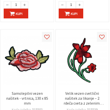
DIY/hobi ustvarjanje
jakne in nahrbtnike
KUPI
KUPI
Samolepilni vezen
Velik vezen cvetlični
našitek - vrtnica, 130 x 85
našitek za likanje – 2
mm
rdeča cveta z zelenimi
stebli, za oblačila, jakne,
Koda izdelka:
515502
Koda izdelka:
515539